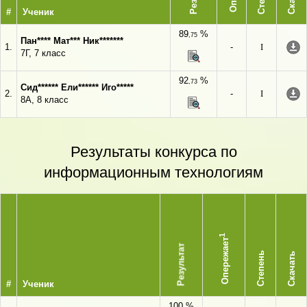
#
Ученик
89
%
,75
Пан**** Мат*** Ник*******
1.
-
I
7Г, 7 класс
92
%
,73
Сид****** Ели****** Иго*****
2.
-
I
8А, 8 класс
Результаты конкурса по
информационным технологиям
1
Опережает
Результат
Степень
Скачать
#
Ученик
100 %