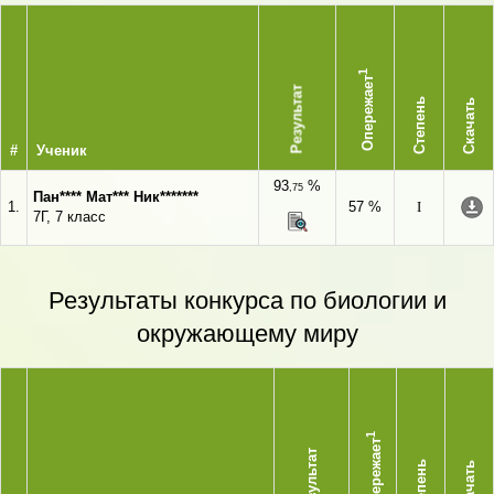
1
Опережает
Результат
Степень
Скачать
#
Ученик
93
%
,75
Пан**** Мат*** Ник*******
1.
57 %
I
7Г, 7 класс
Результаты конкурса по биологии и
окружающему миру
1
Опережает
Результат
Степень
Скачать