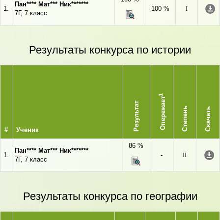
Пан**** Мат*** Ник*******
1.
100 %
I
7Г, 7 класс
Результаты конкурса по истории
1
Опережает
Результат
Степень
Скачать
#
Ученик
86 %
Пан**** Мат*** Ник*******
1.
-
II
7Г, 7 класс
Результаты конкурса по географии