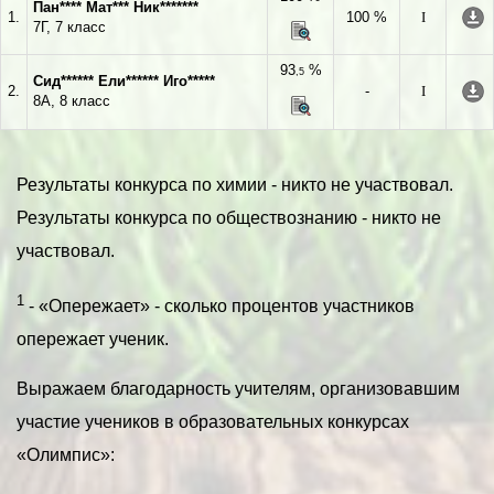
Пан**** Мат*** Ник*******
1.
100 %
I
7Г, 7 класс
93
%
,5
Сид****** Ели****** Иго*****
2.
-
I
8А, 8 класс
Результаты конкурса по химии - никто не участвовал.
Результаты конкурса по обществознанию - никто не
участвовал.
1
- «Опережает» - сколько процентов участников
опережает ученик.
Выражаем благодарность учителям, организовавшим
участие учеников в образовательных конкурсах
«Олимпис»: