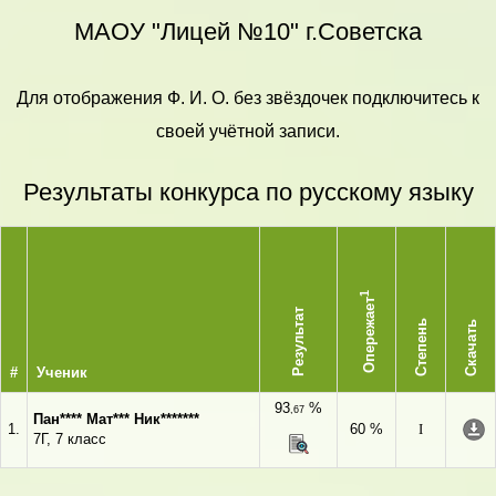
МАОУ "Лицей №10" г.Советска
Для отображения Ф. И. О. без звёздочек подключитесь к
своей учётной записи.
Результаты конкурса по русскому языку
1
Опережает
Результат
Степень
Скачать
#
Ученик
93
%
,67
Пан**** Мат*** Ник*******
1.
60 %
I
7Г, 7 класс