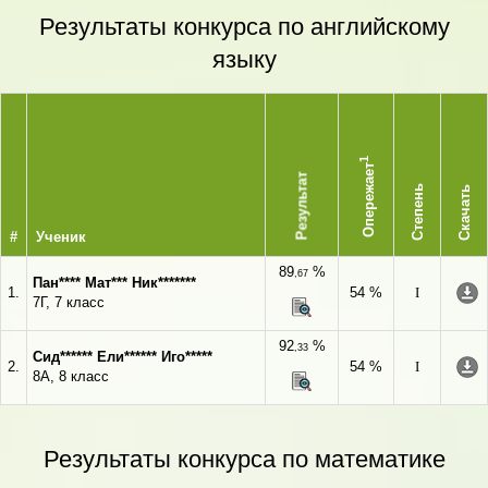
Результаты конкурса по английскому
языку
1
Опережает
Результат
Степень
Скачать
#
Ученик
89
%
,67
Пан**** Мат*** Ник*******
1.
54 %
I
7Г, 7 класс
92
%
,33
Сид****** Ели****** Иго*****
2.
54 %
I
8А, 8 класс
Результаты конкурса по математике