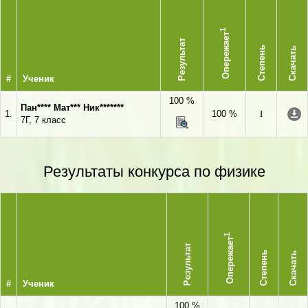
1
Опережает
Результат
Степень
Скачать
#
Ученик
100 %
Пан**** Мат*** Ник*******
1.
100 %
I
7Г, 7 класс
Результаты конкурса по физике
1
Опережает
Результат
Степень
Скачать
#
Ученик
100 %