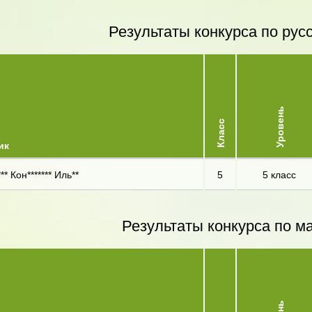
Результаты конкурса по рус
Уровень
Класс
ик
** Кон******* Иль**
5
5 класс
Результаты конкурса по м