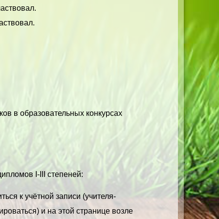
частвовал.
аствовал.
ков в образовательных конкурсах
пломов I-III степеней:
ться к учётной записи (учителя-
ироваться) и на этой странице возле