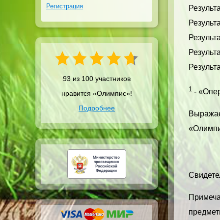
Регистрация
Результ
Результа
Результа
Результа
Результа
93 из 100 участников
1
- «Опер
нравится «Олимпис»!
Подробнее
Выражае
«Олимпи
Свидетел
Примечан
предметн