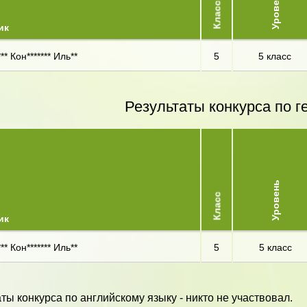
Уровень
Класс
ик
** Кон******* Иль**
5
5 класс
Результаты конкурса по г
Уровень
Класс
ик
** Кон******* Иль**
5
5 класс
ты конкурса по английскому языку - никто не участвовал.