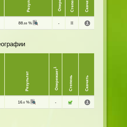
Опережает
Результат
Степень
Скачать
88
%
-
II
,68
еографии
1
Опережает
Результат
Степень
Скачать
16
%
-
,6