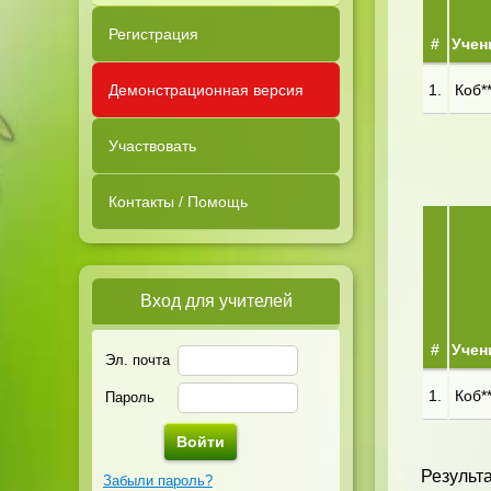
Регистрация
#
Учен
Демонстрационная версия
1.
Коб**
Участвовать
Контакты / Помощь
Вход для учителей
#
Учен
Эл. почта
1.
Коб**
Пароль
Результа
Забыли пароль?