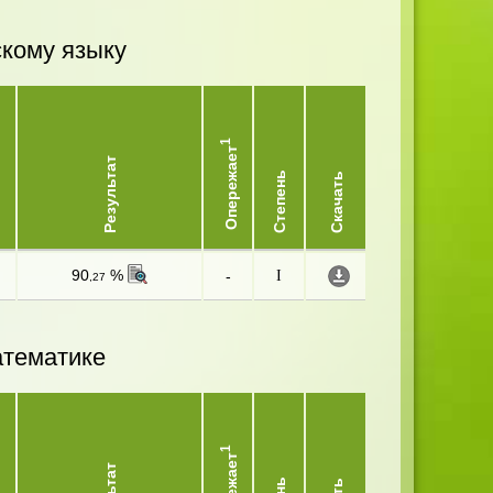
скому языку
1
Опережает
Результат
Степень
Скачать
90
%
-
I
,27
атематике
1