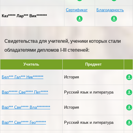
Сертификат
Благодарность
Каз***** Лар*** Вик*******
Свидетельства для учителей, ученики которых стали
обладателями дипломов I-III степеней:
Учитель
Предмет
Бел*** Гал*** Ник*******
История
Вар****** Све***** Пет*****
Русский язык и литература
Вар*** Све***** Вла*********
История
Вар*** Све***** Гео*******
Русский язык и литература