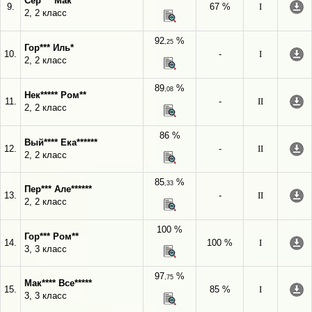
Сер*** Мак***
9.
67 %
I
2, 2 класс
92
%
,25
Гор*** Иль*
10.
-
I
2, 2 класс
89
%
,08
Нек***** Ром**
11.
-
II
2, 2 класс
86 %
Вый**** Ека******
12.
-
II
2, 2 класс
85
%
,33
Пер*** Але******
13.
-
II
2, 2 класс
100 %
Гор*** Ром**
14.
100 %
I
3, 3 класс
97
%
,75
Мак**** Все*****
15.
85 %
I
3, 3 класс