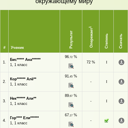
окружающему миру
1
Опережает
Результат
Степень
Скачать
#
Ученик
96
%
,72
Бис***** Ана******
1.
72 %
I
1, 1 класс
91
%
,45
Кор****** Алё**
2.
-
I
1, 1 класс
89
%
,67
Нек****** Али**
3.
-
I
1, 1 класс
67
%
,17
Гор**** Ели******
4.
-
1, 1 класс