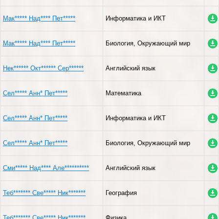
Мак***** Над**** Пет*****
Информатика и ИКТ
Мак***** Над**** Пет*****
Биология, Окружающий мир
Нек****** Окт****** Сер******
Английский язык
Сел***** Анн* Пет*****
Математика
Сел***** Анн* Пет*****
Информатика и ИКТ
Сел***** Анн* Пет*****
Биология, Окружающий мир
Сми***** Над**** Але**********
Английский язык
Теб******* Све***** Ник*******
География
Теб******* Све***** Ник*******
Физика