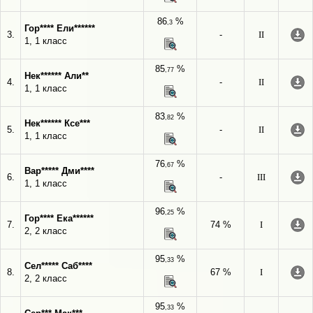
86
%
,3
Гор**** Ели******
3.
-
II
1, 1 класс
85
%
,77
Нек****** Али**
4.
-
II
1, 1 класс
83
%
,82
Нек****** Ксе***
5.
-
II
1, 1 класс
76
%
,67
Вар***** Дми****
6.
-
III
1, 1 класс
96
%
,25
Гор**** Ека******
7.
74 %
I
2, 2 класс
95
%
,33
Сел***** Саб****
8.
67 %
I
2, 2 класс
95
%
,33