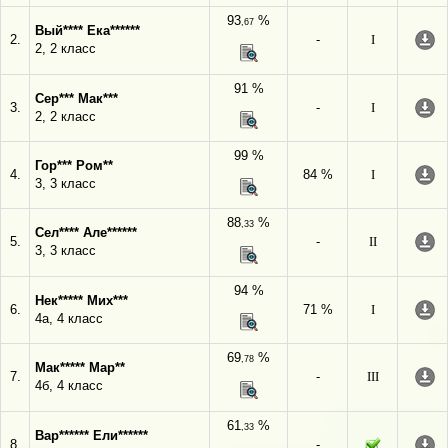
93
%
,67
Вый**** Ека******
2.
-
I
2, 2 класс
91 %
Сер*** Мак***
3.
-
I
2, 2 класс
99 %
Гор*** Ром**
4.
84 %
I
3, 3 класс
88
%
,33
Сел**** Але******
5.
-
II
3, 3 класс
94 %
Нек***** Мих***
6.
71 %
I
4а, 4 класс
69
%
,78
Мак***** Мар**
7.
-
III
4б, 4 класс
61
%
,33
Вар****** Ели******
8.
-