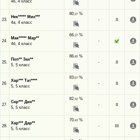
4б, 4 класс
80
%
,27
Нек***** Мих***
23.
-
II
4а, 4 класс
66
%
,27
Мак***** Мар**
24.
-
4б, 4 класс
86
%
,85
Поп** Зах**
25.
-
II
5, 5 класс
83
%
,67
Хар*** Тат****
26.
-
II
5, 5 класс
82
%
,52
Сер*** Ден**
27.
-
II
5, 5 класс
70
%
,43
Хар*** Дар**
28.
-
III
5, 5 класс