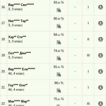
93
%
,06
Вар***** Свя******
16.
-
I
3, 3 класс
90
%
,49
Нек***** Тар**
17.
-
I
3, 3 класс
84
%
,12
Хар** Сте***
18.
-
II
3, 3 класс
74
%
,49
Сел**** Дми****
19.
-
III
3, 3 класс
91
%
,41
Вар****** Ели******
20.
-
I
4б, 4 класс
89
%
,9
Гор**** Оле**
21.
-
I
4б, 4 класс
75
%
,81
Мак***** Мар**
22.
-
III
4б, 4 класс