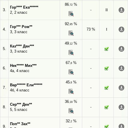
86
%
,72
Гор**** Ека******
3.
-
II
2, 2 класс
92
%
,95
Гор*** Ром**
4.
73 %
I
3, 3 класс
49
%
,12
Каз**** Дан***
5.
-
3, 3 класс
67
%
,8
Нек***** Мих***
6.
-
4а, 4 класс
45
%
,8
Вар****** Ели******
7.
-
4б, 4 класс
36
%
,18
Сер*** Ден**
8.
-
5, 5 класс
32
%
,2
Поп** Зах**
9.
-