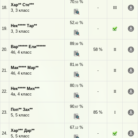
70
%
,53
Хар** Сте***
18.
-
III
3, 3 класс
52
%
,42
Нек***** Тар**
19.
-
3, 3 класс
89
%
,39
Вар****** Ели******
20.
58 %
II
4б, 4 класс
81
%
,06
Мак***** Мар**
21.
-
II
4б, 4 класс
80
%
,73
Нек***** Мих***
22.
-
II
4а, 4 класс
90
%
,67
Поп** Зах**
23.
85 %
I
5, 5 класс
67
%
,12
Хар*** Дар**
24.
-
5, 5 класс