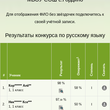
Для отображения ФИО без звёздочек подключитесь к
своей учётной записи.
Результаты конкурса по русскому языку
1
Опережает
Результат
Степень
Скачать
#
Ученик
98 %
Кор****** Алё**
1.
58 %
I
1, 1 класс
97
%
,38
Нек****** Ксе***
2.
50 %
I
1, 1 класс