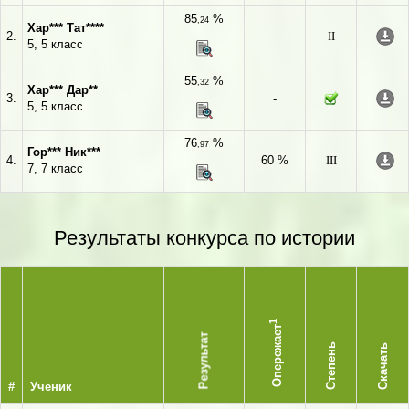
85
%
,24
Хар*** Тат****
2.
-
II
5, 5 класс
55
%
,32
Хар*** Дар**
3.
-
5, 5 класс
76
%
,97
Гор*** Ник***
4.
60 %
III
7, 7 класс
Результаты конкурса по истории
1
Опережает
Результат
Степень
Скачать
#
Ученик