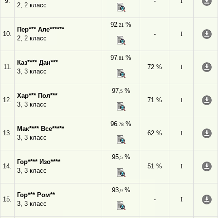
9.
-
I
2, 2 класс
92
%
,21
Пер*** Але******
10.
-
I
2, 2 класс
97
%
,81
Каз**** Дан***
11.
72 %
I
3, 3 класс
97
%
,5
Хар*** Пол***
12.
71 %
I
3, 3 класс
96
%
,78
Мак**** Все*****
13.
62 %
I
3, 3 класс
95
%
,5
Гор**** Изо****
14.
51 %
I
3, 3 класс
93
%
,9
Гор*** Ром**
15.
-
I
3, 3 класс