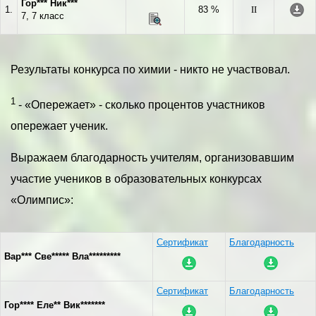
Гор*** Ник***
1.
83 %
II
7, 7 класс
Результаты конкурса по химии - никто не участвовал.
1
- «Опережает» - сколько процентов участников
опережает ученик.
Выражаем благодарность учителям, организовавшим
участие учеников в образовательных конкурсах
«Олимпис»:
Сертификат
Благодарность
Вар*** Све***** Вла*********
Сертификат
Благодарность
Гор**** Еле** Вик*******