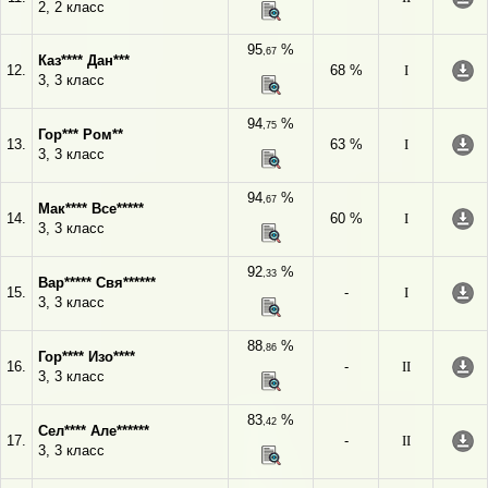
2, 2 класс
95
%
,67
Каз**** Дан***
12.
68 %
I
3, 3 класс
94
%
,75
Гор*** Ром**
13.
63 %
I
3, 3 класс
94
%
,67
Мак**** Все*****
14.
60 %
I
3, 3 класс
92
%
,33
Вар***** Свя******
15.
-
I
3, 3 класс
88
%
,86
Гор**** Изо****
16.
-
II
3, 3 класс
83
%
,42
Сел**** Але******
17.
-
II
3, 3 класс