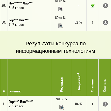
41
%
,67
Нек****** Лар***
29.
-
5, 5 класс
89
%
,93
Гор*** Ник***
30.
82 %
I
7, 7 класс
Результаты конкурса по
информационным технологиям
1
Опережает
Результат
Степень
Скачать
#
Ученик
99
%
,17
Гор**** Ека******
1.
84 %
I
2, 2 класс