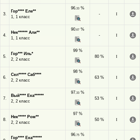
96
%
,33
Гор**** Еле**
3.
-
I
1, 1 класс
90
%
,67
Нек****** Али**
4.
-
I
1, 1 класс
99 %
Гор*** Иль*
5.
80 %
I
2, 2 класс
98 %
Сел***** Саб****
6.
63 %
I
2, 2 класс
97
%
,33
Вый**** Ека******
7.
53 %
I
2, 2 класс
97 %
Нек***** Ром**
8.
50 %
I
2, 2 класс
96
%
,75
Гор**** Ека******