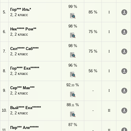
99 %
Гор*** Иль*
5.
85 %
I
2, 2 класс
98 %
Нек***** Ром**
6.
75 %
I
2, 2 класс
98 %
Сел***** Саб****
7.
75 %
I
2, 2 класс
96 %
Гор**** Ека******
8.
56 %
I
2, 2 класс
92
%
,33
Сер*** Мак***
9.
-
I
2, 2 класс
88
%
,11
Вый**** Ека******
10.
-
II
2, 2 класс
87 %
Пер*** Але******
11.
-
II