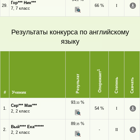
,2
Гор*** Ник***
29.
66 %
I
7, 7 класс
Результаты конкурса по английскому
языку
1
Опережает
Результат
Степень
Скачать
#
Ученик
93
%
,33
Сер*** Мак***
1.
54 %
I
2, 2 класс
89
%
,35
Вый**** Ека******
2.
-
II
2, 2 класс