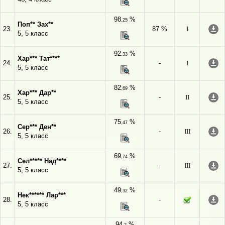
98
%
,25
Поп** Зах**
23.
87 %
I
5, 5 класс
92
%
,33
Хар*** Тат****
24.
-
I
5, 5 класс
82
%
,69
Хар*** Дар**
25.
-
II
5, 5 класс
75
%
,47
Сер*** Ден**
26.
-
III
5, 5 класс
69
%
,74
Сел***** Над****
27.
-
III
5, 5 класс
49
%
,32
Нек****** Лар***
28.
-
5, 5 класс
94
%