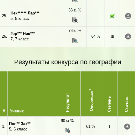
33
%
,31
Нек****** Лар***
25.
-
5, 5 класс
78
%
,67
Гор*** Ник***
26.
64 %
III
7, 7 класс
Результаты конкурса по географии
1
Опережает
Результат
Степень
Скачать
#
Ученик
90
%
,64
Поп** Зах**
1.
61 %
I
5, 5 класс