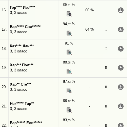
95
%
,11
Гор**** Изо****
16.
66 %
I
3, 3 класс
94
%
,67
Вар***** Свя******
17.
64 %
I
3, 3 класс
91 %
Каз**** Дан***
18.
-
I
3, 3 класс
88
%
,58
Хар*** Пол***
19.
-
II
3, 3 класс
87
%
,53
Хар** Сте***
20.
-
II
3, 3 класс
86
%
,42
Нек***** Тар**
21.
-
II
3, 3 класс
83
%
,63
Вар****** Ели******
22.
-
II