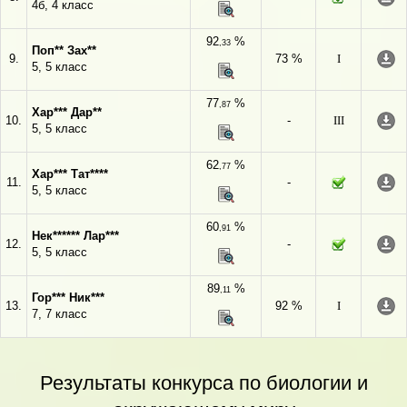
4б, 4 класс
92
%
,33
Поп** Зах**
9.
73 %
I
5, 5 класс
77
%
,87
Хар*** Дар**
10.
-
III
5, 5 класс
62
%
,77
Хар*** Тат****
11.
-
5, 5 класс
60
%
,91
Нек****** Лар***
12.
-
5, 5 класс
89
%
,11
Гор*** Ник***
13.
92 %
I
7, 7 класс
Результаты конкурса по биологии и