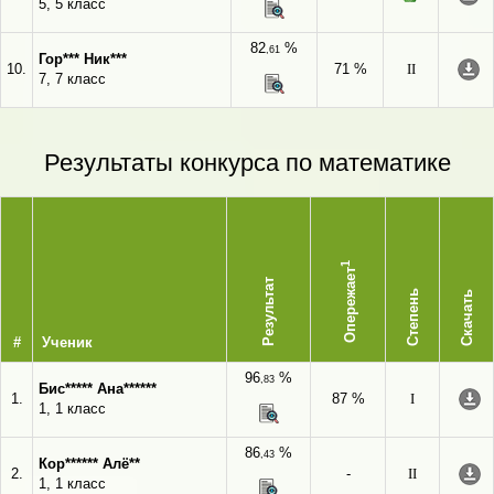
5, 5 класс
82
%
,61
Гор*** Ник***
10.
71 %
II
7, 7 класс
Результаты конкурса по математике
1
Опережает
Результат
Степень
Скачать
#
Ученик
96
%
,83
Бис***** Ана******
1.
87 %
I
1, 1 класс
86
%
,43
Кор****** Алё**
2.
-
II
1, 1 класс