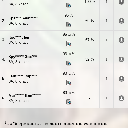
1.
100 %
I
8А, 8 класс
96 %
Бра**** Ана******
2.
69 %
I
8А, 8 класс
95
%
,82
Кро**** Лев
3.
67 %
I
8А, 8 класс
93
%
,88
Кру****** Эве****
4.
52 %
I
8А, 8 класс
93
%
,42
Сми***** Вар****
5.
-
I
8А, 8 класс
89
%
,53
Мат****** Ели******
6.
-
I
8А, 8 класс
1
- «Опережает» - сколько процентов участников