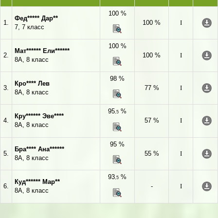
100 %
Фед***** Дар**
1.
100 %
I
7, 7 класс
100 %
Мат****** Ели******
2.
100 %
I
8А, 8 класс
98 %
Кро**** Лев
3.
77 %
I
8А, 8 класс
95
%
,5
Кру****** Эве****
4.
57 %
I
8А, 8 класс
95 %
Бра**** Ана******
5.
55 %
I
8А, 8 класс
93
%
,5
Куд****** Мар**
6.
-
I
8А, 8 класс