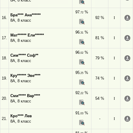
8А, 8 класс
97
%
,72
Бра**** Ана******
16.
92 %
I
8А, 8 класс
96
%
,31
Мат****** Ели******
17.
81 %
I
8А, 8 класс
96
%
,02
Сим***** Соф**
18.
79 %
I
8А, 8 класс
95
%
,25
Кру****** Эве****
19.
74 %
I
8А, 8 класс
92
%
,22
Сми***** Вар****
20.
54 %
I
8А, 8 класс
91
%
,03
Кро**** Лев
21.
-
I
8А, 8 класс