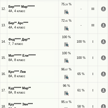
75
%
,24
Бер***** Мар******
12.
-
III
4А, 4 класс
72
%
,41
Бер** Арс****
13.
-
III
4А, 4 класс
100 %
Фед***** Дар**
14.
100 %
I
7, 7 класс
100 %
Мат****** Ели******
15.
100 %
I
8А, 8 класс
96
%
,67
Кро**** Лев
16.
65 %
I
8А, 8 класс
96 %
Куд****** Мар**
17.
61 %
I
8А, 8 класс
95
%
,33
Кру****** Эве****
18.
58 %
I