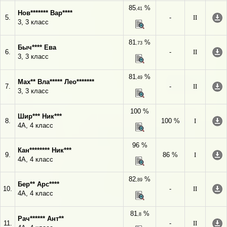
85
%
,41
Нов******* Вар****
5.
-
II
3, 3 класс
81
%
,73
Быч**** Ева
6.
-
II
3, 3 класс
81
%
,49
Мах** Вла***** Лео*******
7.
-
II
3, 3 класс
100 %
Шир*** Ник***
8.
100 %
I
4А, 4 класс
96 %
Кан******** Ник***
9.
86 %
I
4А, 4 класс
82
%
,89
Бер** Арс****
10.
-
II
4А, 4 класс
81
%
,8
Рач****** Ант**
11.
-
II