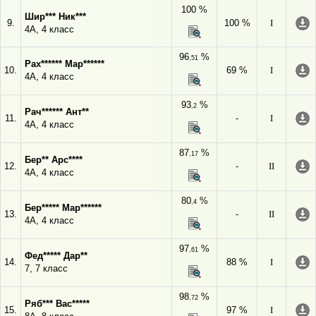
100 %
Шир*** Ник***
9.
100 %
I
4А, 4 класс
96
%
,51
Рах****** Мар******
10.
69 %
I
4А, 4 класс
93
%
,2
Рач****** Ант**
11.
-
I
4А, 4 класс
87
%
,17
Бер** Арс****
12.
-
II
4А, 4 класс
80
%
,4
Бер***** Мар******
13.
-
II
4А, 4 класс
97
%
,61
Фед***** Дар**
14.
88 %
I
7, 7 класс
98
%
,72
Ряб*** Вас*****
15.
97 %
I