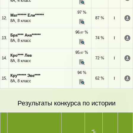
4А, 4 класс
97 %
Мат****** Ели******
12.
87 %
I
8А, 8 класс
96
%
,67
Бра**** Ана******
13.
74 %
I
8А, 8 класс
95
%
,67
Кро**** Лев
14.
72 %
I
8А, 8 класс
94 %
Кру****** Эве****
15.
62 %
I
8А, 8 класс
Результаты конкурса по истории
1