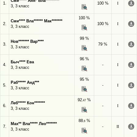
Сми***** Анн* Вла*********
1.
100 %
I
3, 3 класс
100 %
Сми**** Вла****** Мак*******
2.
100 %
I
3, 3 класс
99 %
Нов******* Вар****
3.
79 %
I
3, 3 класс
96 %
Быч**** Ева
4.
-
I
3, 3 класс
95 %
Раб***** Анд***
5.
-
I
3, 3 класс
92
%
,47
Леб***** Кон*******
6.
-
I
3, 3 класс
88
%
,6
Мах** Вла***** Лео*******
7.
-
II
3, 3 класс