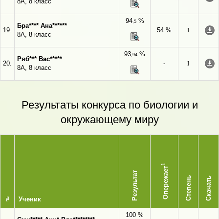
8А, 8 класс
94
%
,5
Бра**** Ана******
19.
54 %
I
8А, 8 класс
93
%
,94
Ряб*** Вас*****
20.
-
I
8А, 8 класс
Результаты конкурса по биологии и
окружающему миру
1
Опережает
Результат
Степень
Скачать
#
Ученик
100 %