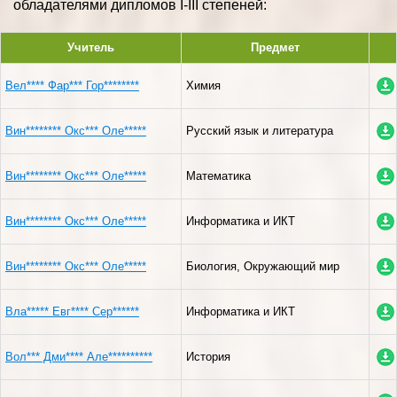
обладателями дипломов I-III степеней:
Учитель
Предмет
Вел**** Фар*** Гор********
Химия
Вин******** Окс*** Оле*****
Русский язык и литература
Вин******** Окс*** Оле*****
Математика
Вин******** Окс*** Оле*****
Информатика и ИКТ
Вин******** Окс*** Оле*****
Биология, Окружающий мир
Вла***** Евг**** Сер******
Информатика и ИКТ
Вол*** Дми**** Але**********
История