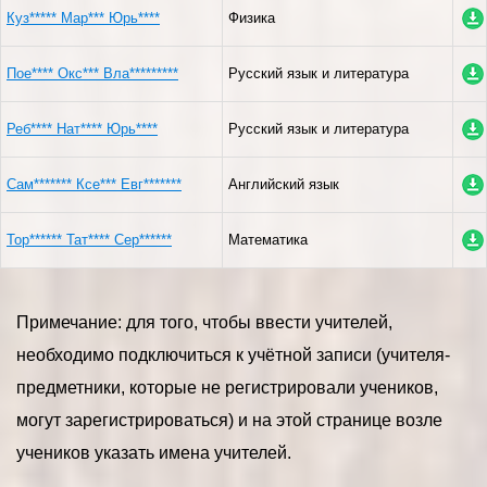
Куз***** Мар*** Юрь****
Физика
Пое**** Окс*** Вла*********
Русский язык и литература
Реб**** Нат**** Юрь****
Русский язык и литература
Сам******* Ксе*** Евг*******
Английский язык
Тор****** Тат**** Сер******
Математика
Примечание: для того, чтобы ввести учителей,
необходимо подключиться к учётной записи (учителя-
предметники, которые не регистрировали учеников,
могут зарегистрироваться) и на этой странице возле
учеников указать имена учителей.