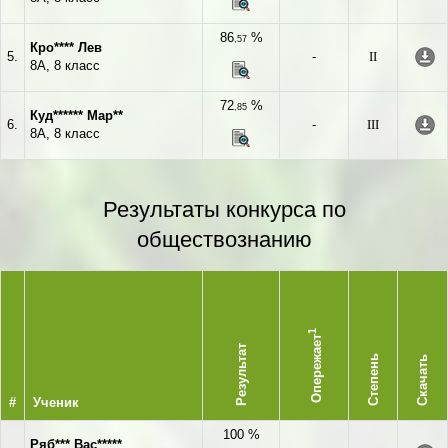
86
%
,57
Кро**** Лев
5.
-
II
8А, 8 класс
72
%
,85
Куд****** Мар**
6.
-
III
8А, 8 класс
Результаты конкурса по
обществознанию
1
Опережает
Результат
Степень
Скачать
#
Ученик
100 %
Ряб*** Вас*****