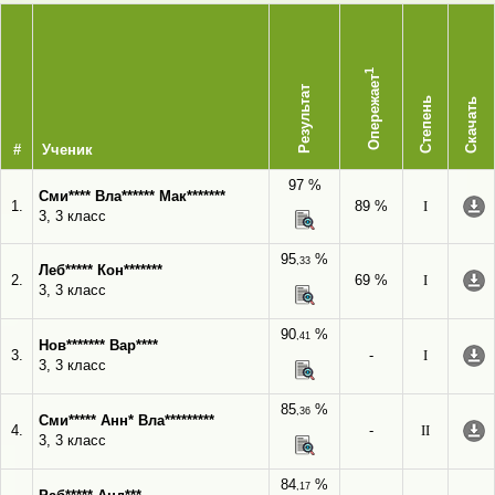
1
Опережает
Результат
Степень
Скачать
#
Ученик
97 %
Сми**** Вла****** Мак*******
1.
89 %
I
3, 3 класс
95
%
,33
Леб***** Кон*******
2.
69 %
I
3, 3 класс
90
%
,41
Нов******* Вар****
3.
-
I
3, 3 класс
85
%
,36
Сми***** Анн* Вла*********
4.
-
II
3, 3 класс
84
%
,17