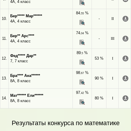
4А, 4 класс
84
%
,55
Бер***** Мар******
10.
-
II
4А, 4 класс
74
%
,04
Бер** Арс****
11.
-
III
4А, 4 класс
89
%
,5
Фед***** Дар**
12.
53 %
I
7, 7 класс
98
%
,67
Бра**** Ана******
13.
90 %
I
8А, 8 класс
97
%
,42
Мат****** Ели******
14.
80 %
I
8А, 8 класс
Результаты конкурса по математике