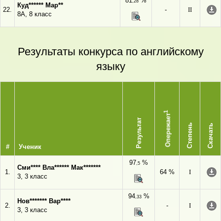
81
%
,28
Куд****** Мар**
22.
-
II
8А, 8 класс
Результаты конкурса по английскому
языку
1
Опережает
Результат
Степень
Скачать
#
Ученик
97
%
,5
Сми**** Вла****** Мак*******
1.
64 %
I
3, 3 класс
94
%
,33
Нов******* Вар****
2.
-
I
3, 3 класс