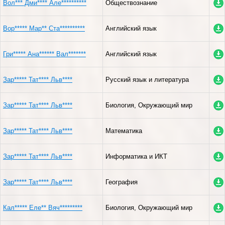
Вол*** Дми**** Але**********
Обществознание
Вор***** Мар** Ста**********
Английский язык
Гри***** Ана****** Вал*******
Английский язык
Зар***** Тат**** Льв****
Русский язык и литература
Зар***** Тат**** Льв****
Биология, Окружающий мир
Зар***** Тат**** Льв****
Математика
Зар***** Тат**** Льв****
Информатика и ИКТ
Зар***** Тат**** Льв****
География
Кал***** Еле** Вяч*********
Биология, Окружающий мир