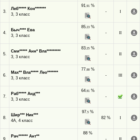
91
%
,91
Леб***** Кон*******
3.
-
I
3, 3 класс
85
%
,23
Быч**** Ева
4.
-
II
3, 3 класс
83
%
,25
Сми***** Анн* Вла*********
5.
-
II
3, 3 класс
77
%
,88
Мах** Вла***** Лео*******
6.
-
III
3, 3 класс
64
%
,81
Раб***** Анд***
7.
-
3, 3 класс
97
%
,5
Шир*** Ник***
8.
82 %
I
4А, 4 класс
88 %
Рач****** Ант**
9.
-
II