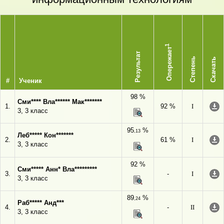
1
Опережает
Результат
Степень
Скачать
#
Ученик
98 %
Сми**** Вла****** Мак*******
1.
92 %
I
3, 3 класс
95
%
,13
Леб***** Кон*******
2.
61 %
I
3, 3 класс
92 %
Сми***** Анн* Вла*********
3.
-
I
3, 3 класс
89
%
,24
Раб***** Анд***
4.
-
II
3, 3 класс