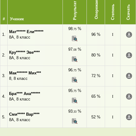
Опережает
Результат
Степень
Скачать
#
Ученик
98
%
,75
Мат****** Ели******
1.
96 %
I
8А, 8 класс
97
%
,08
Кру****** Эве****
2.
80 %
I
8А, 8 класс
96
%
,75
Мак******* Мих***
3.
72 %
I
8, 8 класс
95
%
,75
Бра**** Ана******
4.
65 %
I
8А, 8 класс
93
%
,33
Сми***** Вар****
5.
52 %
I
8А, 8 класс