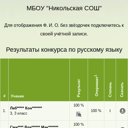
МБОУ "Никольская СОШ"
Для отображения Ф. И. О. без звёздочек подключитесь к
своей учётной записи.
Результаты конкурса по русскому языку
1
Опережает
Результат
Степень
Скачать
#
Ученик
100 %
Леб***** Кон*******
1.
100 %
I
3, 3 класс
100 %
Сми**** Вла****** Мак*******