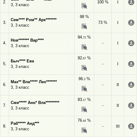
2.
100 %
I
3, 3 класс
98 %
Сем**** Ром** Арк*******
3.
73 %
I
3, 3 класс
94
%
,72
Нов******* Вар****
4.
-
I
3, 3 класс
92
%
,67
Быч**** Ева
5.
-
I
3, 3 класс
86
%
,3
Мах** Вла***** Лео*******
6.
-
II
3, 3 класс
83
%
,17
Сми***** Анн* Вла*********
7.
-
II
3, 3 класс
76
%
,44
Раб***** Анд***
8.
-
III
3, 3 класс