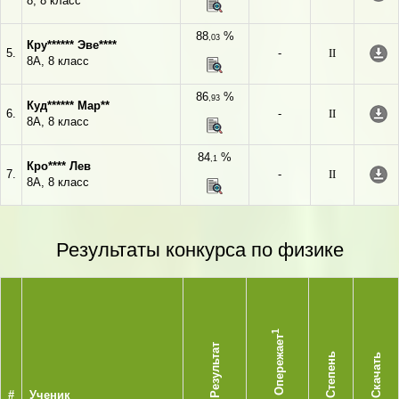
8, 8 класс
88
%
,03
Кру****** Эве****
5.
-
II
8А, 8 класс
86
%
,93
Куд****** Мар**
6.
-
II
8А, 8 класс
84
%
,1
Кро**** Лев
7.
-
II
8А, 8 класс
Результаты конкурса по физике
1
Опережает
Результат
Степень
Скачать
#
Ученик