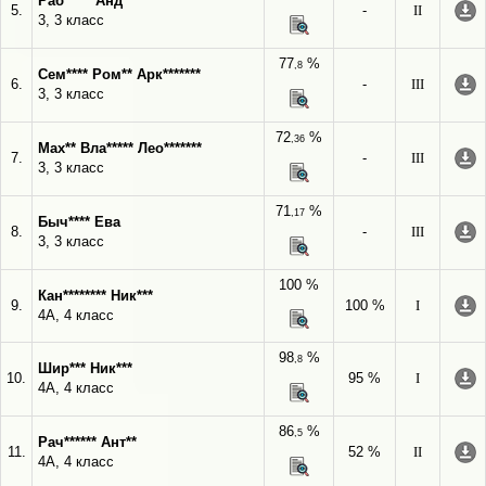
Раб***** Анд***
5.
-
II
3, 3 класс
77
%
,8
Сем**** Ром** Арк*******
6.
-
III
3, 3 класс
72
%
,36
Мах** Вла***** Лео*******
7.
-
III
3, 3 класс
71
%
,17
Быч**** Ева
8.
-
III
3, 3 класс
100 %
Кан******** Ник***
9.
100 %
I
4А, 4 класс
98
%
,8
Шир*** Ник***
10.
95 %
I
4А, 4 класс
86
%
,5
Рач****** Ант**
11.
52 %
II
4А, 4 класс