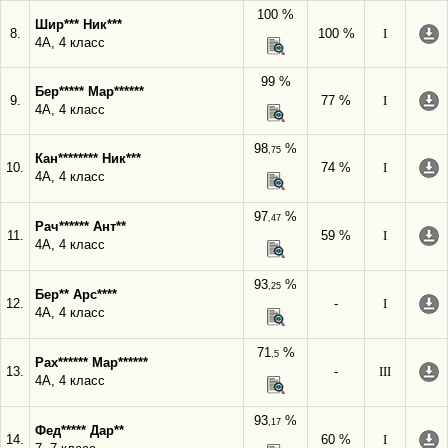
100 %
Шир*** Ник***
8.
100 %
I
4А, 4 класс
99 %
Бер***** Мар******
9.
77 %
I
4А, 4 класс
98
%
,75
Кан******** Ник***
10.
74 %
I
4А, 4 класс
97
%
,47
Рач****** Ант**
11.
59 %
I
4А, 4 класс
93
%
,25
Бер** Арс****
12.
-
I
4А, 4 класс
71
%
,5
Рах****** Мар******
13.
-
III
4А, 4 класс
93
%
,17
Фед***** Дар**
14.
60 %
I