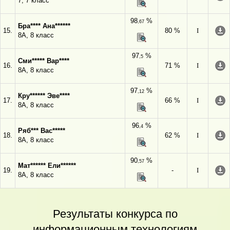
7, 7 класс
98
%
,67
Бра**** Ана******
15.
80 %
I
8А, 8 класс
97
%
,5
Сми***** Вар****
16.
71 %
I
8А, 8 класс
97
%
,12
Кру****** Эве****
17.
66 %
I
8А, 8 класс
96
%
,4
Ряб*** Вас*****
18.
62 %
I
8А, 8 класс
90
%
,57
Мат****** Ели******
19.
-
I
8А, 8 класс
Результаты конкурса по
информационным технологиям