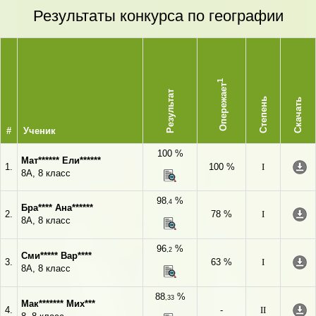
Результаты конкурса по географии
1
Опережает
Результат
Степень
Скачать
#
Ученик
100 %
Мат****** Ели******
1.
100 %
I
8А, 8 класс
98
%
,4
Бра**** Ана******
2.
78 %
I
8А, 8 класс
96
%
,2
Сми***** Вар****
3.
63 %
I
8А, 8 класс
88
%
,33
Мак******* Мих***
4.
-
II