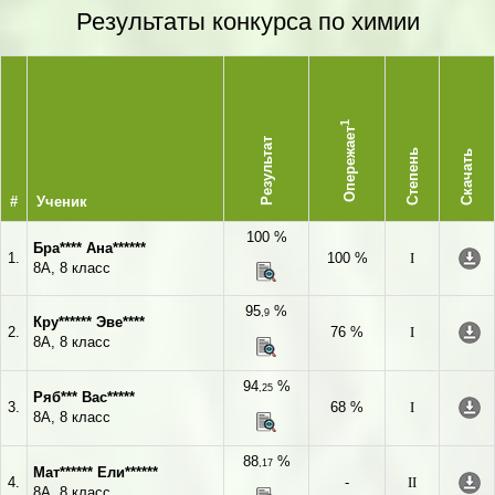
Результаты конкурса по химии
1
Опережает
Результат
Степень
Скачать
#
Ученик
100 %
Бра**** Ана******
1.
100 %
I
8А, 8 класс
95
%
,9
Кру****** Эве****
2.
76 %
I
8А, 8 класс
94
%
,25
Ряб*** Вас*****
3.
68 %
I
8А, 8 класс
88
%
,17
Мат****** Ели******
4.
-
II
8А, 8 класс