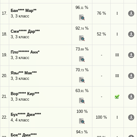
96
%
,11
Бан**** Мар**
17.
76 %
I
3, 3 класс
92
%
,74
Сми***** Дар***
18.
52 %
I
3, 3 класс
73
%
,69
Пло******* Анн*
19.
-
III
3, 3 класс
70
%
,73
Язы*** Мак***
20.
-
III
3, 3 класс
63
%
,91
Вор***** Кир***
21.
-
3, 3 класс
100 %
Бух***** Дми****
22.
100 %
I
4, 4 класс
94
%
,5
Бок** Дми****