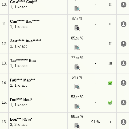
Сми***** Соф**
10.
-
II
1, 1 класс
87
%
,3
Син***** Вас*****
11.
-
II
1, 1 класс
85
%
,51
Зам***** Ана******
12.
-
II
1, 1 класс
77
%
,13
Таз******** Ева
13.
-
III
1, 1 класс
64
%
,3
Габ**** Мар***
14.
-
1, 1 класс
53
%
,17
Гов**** Иль*
15.
-
1, 1 класс
98
%
,33
Бок*** Юли*
16.
91 %
I
3, 3 класс