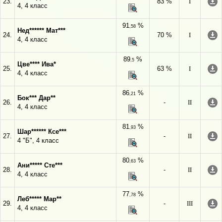
23.
83 %
I
4, 4 класс
91
%
,58
Нед****** Мат***
24.
70 %
I
4, 4 класс
89
%
,5
Цве**** Ива*
25.
63 %
I
4, 4 класс
86
%
,21
Бок*** Дар**
26.
-
II
4, 4 класс
81
%
,93
Шар****** Ксе***
27.
-
II
4 "Б", 4 класс
80
%
,63
Ани***** Сте***
28.
-
II
4, 4 класс
77
%
,78
Леб***** Мар**
29.
-
III
4, 4 класс