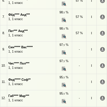
6.
57 %
I
1, 1 класс
98
%
,5
Фёд**** Анд***
7.
57 %
I
1, 1 класс
98
%
,5
Пет*** Анд***
8.
57 %
I
1, 1 класс
97
%
,5
Син***** Вас*****
9.
-
I
1, 1 класс
97
%
,5
Чис**** Пол***
10.
-
I
1, 1 класс
95
%
,5
Фед***** Соф**
11.
-
I
1, 1 класс
95
%
,5
Габ**** Мар***
12.
-
I
1, 1 класс