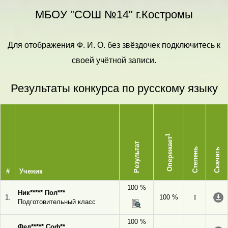
МБОУ "СОШ №14" г.Костромы
Для отображения Ф. И. О. без звёздочек подключитесь к
своей учётной записи.
Результаты конкурса по русскому языку
1
Опережает
Результат
Степень
Скачать
#
Ученик
100 %
Ник***** Пол***
1.
100 %
I
Подготовительный класс
100 %
Фед***** Соф**