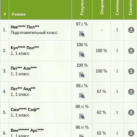
Опережает
Результат
Степень
Скачать
#
Ученик
97
%
,2
Ник***** Пол***
1.
-
I
Подготовительный класс
100 %
Кул***** Пол***
2.
100 %
I
1, 1 класс
100 %
Пет*** Але****
3.
100 %
I
1, 1 класс
99
%
,2
Пет*** Анд***
4.
67 %
I
1, 1 класс
98
%
,75
Сми***** Соф**
5.
62 %
I
1, 1 класс
98
%
,75
Вин******* Арс****
6.
62 %
I
1, 1 класс