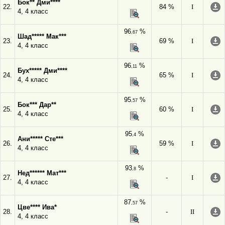
Бок** Дми****
22.
84 %
I
4, 4 класс
96
%
,67
Шад***** Мак***
23.
69 %
I
4, 4 класс
96
%
,11
Бух***** Дми****
24.
65 %
I
4, 4 класс
95
%
,57
Бок*** Дар**
25.
60 %
I
4, 4 класс
95
%
,4
Ани***** Сте***
26.
59 %
I
4, 4 класс
93
%
,8
Нед****** Мат***
27.
-
I
4, 4 класс
87
%
,57
Цве**** Ива*
28.
-
II
4, 4 класс