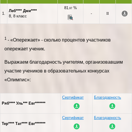
81
%
,97
Леб**** Дми****
1.
-
II
8, 8 класс
1
- «Опережает» - сколько процентов участников
опережает ученик.
Выражаем благодарность учителям, организовавшим
участие учеников в образовательных конкурсах
«Олимпис»:
Сертификат
Благодарность
Ряб**** Уль*** Евг*******
Сертификат
Благодарность
Тер**** Тат**** Евг*******