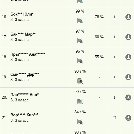
99 %
Бок*** Юли*
16.
78 %
I
3, 3 класс
97 %
Бан**** Мар**
17.
60 %
I
3, 3 класс
96 %
Пры****** Ана******
18.
55 %
I
3, 3 класс
93
%
,5
Сми***** Дар***
19.
-
I
3, 3 класс
90
%
,7
Пло******* Анн*
20.
-
I
3, 3 класс
84
%
,5
Вор***** Кир***
21.
-
II
3, 3 класс
98
%
,4