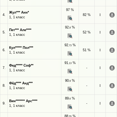
97 %
Жул*** Анн*
4.
82 %
I
1, 1 класс
92
%
,8
Пет*** Але****
5.
52 %
I
1, 1 класс
92
%
,73
Кул***** Пол***
6.
51 %
I
1, 1 класс
91
%
,13
Фед***** Соф**
7.
-
I
1, 1 класс
90
%
,9
Фёд**** Анд***
8.
-
I
1, 1 класс
89
%
,6
Вин******* Арс****
9.
-
I
1, 1 класс
88
%
,55