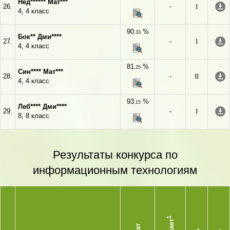
Нед****** Мат***
26.
-
I
4, 4 класс
90
%
,33
Бок** Дми****
27.
-
I
4, 4 класс
81
%
,25
Син**** Мат***
28.
-
II
4, 4 класс
93
%
,15
Леб**** Дми****
29.
-
I
8, 8 класс
Результаты конкурса по
информационным технологиям
1