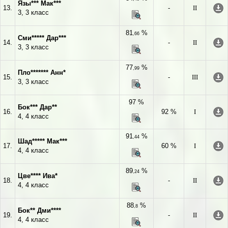
Язы*** Мак***
13.
-
II
3, 3 класс
81
%
,66
Сми***** Дар***
14.
-
II
3, 3 класс
77
%
,99
Пло******* Анн*
15.
-
III
3, 3 класс
97 %
Бок*** Дар**
16.
92 %
I
4, 4 класс
91
%
,44
Шад***** Мак***
17.
60 %
I
4, 4 класс
89
%
,24
Цве**** Ива*
18.
-
II
4, 4 класс
88
%
,8
Бок** Дми****
19.
-
II
4, 4 класс