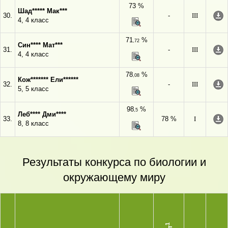
73 %
Шад***** Мак***
30.
-
III
4, 4 класс
71
%
,72
Син**** Мат***
31.
-
III
4, 4 класс
78
%
,08
Кож******* Ели******
32.
-
III
5, 5 класс
98
%
,5
Леб**** Дми****
33.
78 %
I
8, 8 класс
Результаты конкурса по биологии и
окружающему миру
1