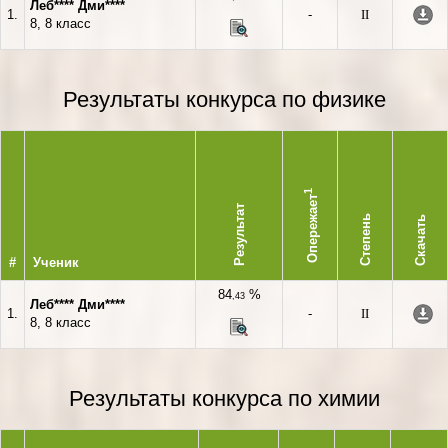
Леб**** Дми****
1.
-
II
8, 8 класс
Результаты конкурса по физике
1
Опережает
Результат
Степень
Скачать
#
Ученик
84
%
,43
Леб**** Дми****
1.
-
II
8, 8 класс
Результаты конкурса по химии