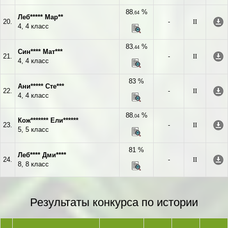
88
%
,64
Леб***** Мар**
20.
-
II
4, 4 класс
83
%
,44
Син**** Мат***
21.
-
II
4, 4 класс
83 %
Ани***** Сте***
22.
-
II
4, 4 класс
88
%
,04
Кож******* Ели******
23.
-
II
5, 5 класс
81 %
Леб**** Дми****
24.
-
II
8, 8 класс
Результаты конкурса по истории