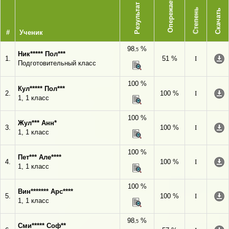
Опережает
Результат
Степень
Скачать
#
Ученик
98
%
,5
Ник***** Пол***
1.
51 %
I
Подготовительный класс
100 %
Кул***** Пол***
2.
100 %
I
1, 1 класс
100 %
Жул*** Анн*
3.
100 %
I
1, 1 класс
100 %
Пет*** Але****
4.
100 %
I
1, 1 класс
100 %
Вин******* Арс****
5.
100 %
I
1, 1 класс
98
%
,5
Сми***** Соф**