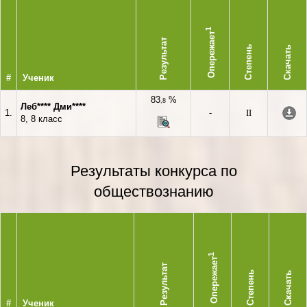
1
Опережает
Результат
Степень
Скачать
#
Ученик
83
%
,8
Леб**** Дми****
1.
-
II
8, 8 класс
Результаты конкурса по
обществознанию
1
Опережает
Результат
Степень
Скачать
#
Ученик