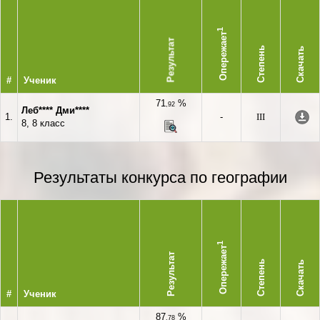
1
Опережает
Результат
Степень
Скачать
#
Ученик
71
%
,92
Леб**** Дми****
1.
-
III
8, 8 класс
Результаты конкурса по географии
1
Опережает
Результат
Степень
Скачать
#
Ученик
87
%
,78