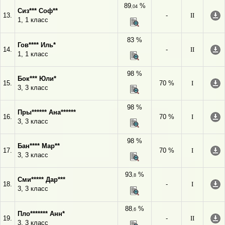
89
%
,04
Сиз*** Соф**
13.
-
II
1, 1 класс
83 %
Гов**** Иль*
14.
-
II
1, 1 класс
98 %
Бок*** Юли*
15.
70 %
I
3, 3 класс
98 %
Пры****** Ана******
16.
70 %
I
3, 3 класс
98 %
Бан**** Мар**
17.
70 %
I
3, 3 класс
93
%
,8
Сми***** Дар***
18.
-
I
3, 3 класс
88
%
,6
Пло******* Анн*
19.
-
II
3, 3 класс