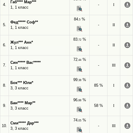
Габ**** Мар***
4.
-
I
1, 1 класс
84
%
,5
Фед***** Соф**
5.
-
II
1, 1 класс
83
%
,72
Жул*** Анн*
6.
-
II
1, 1 класс
72
%
,44
Син***** Вас*****
7.
-
III
1, 1 класс
99
%
,38
Бок*** Юли*
8.
85 %
I
3, 3 класс
96
%
,88
Бан**** Мар**
9.
58 %
I
3, 3 класс
74
%
,05
Сми***** Дар***
10.
-
III
3, 3 класс