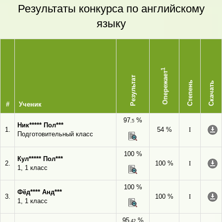
Результаты конкурса по английскому
языку
1
Опережает
Результат
Степень
Скачать
#
Ученик
97
%
,5
Ник***** Пол***
1.
54 %
I
Подготовительный класс
100 %
Кул***** Пол***
2.
100 %
I
1, 1 класс
100 %
Фёд**** Анд***
3.
100 %
I
1, 1 класс
95
%
,42