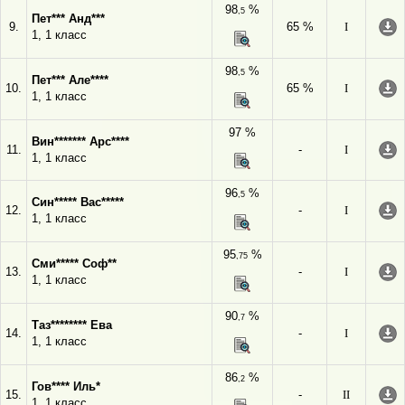
98
%
,5
Пет*** Анд***
9.
65 %
I
1, 1 класс
98
%
,5
Пет*** Але****
10.
65 %
I
1, 1 класс
97 %
Вин******* Арс****
11.
-
I
1, 1 класс
96
%
,5
Син***** Вас*****
12.
-
I
1, 1 класс
95
%
,75
Сми***** Соф**
13.
-
I
1, 1 класс
90
%
,7
Таз******** Ева
14.
-
I
1, 1 класс
86
%
,2
Гов**** Иль*
15.
-
II
1, 1 класс