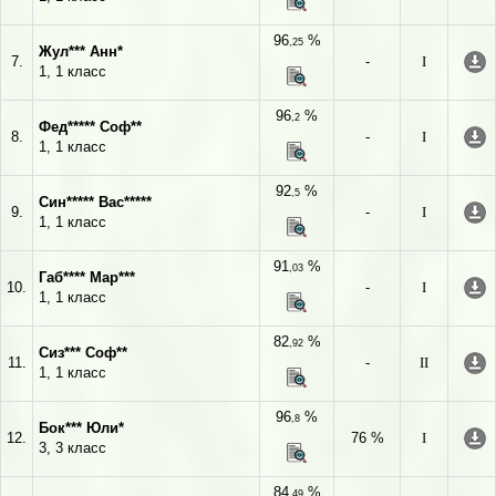
96
%
,25
Жул*** Анн*
7.
-
I
1, 1 класс
96
%
,2
Фед***** Соф**
8.
-
I
1, 1 класс
92
%
,5
Син***** Вас*****
9.
-
I
1, 1 класс
91
%
,03
Габ**** Мар***
10.
-
I
1, 1 класс
82
%
,92
Сиз*** Соф**
11.
-
II
1, 1 класс
96
%
,8
Бок*** Юли*
12.
76 %
I
3, 3 класс
84
%
,49