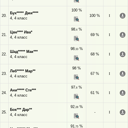
100 %
Бух***** Дми****
20.
100 %
I
4, 4 класс
98
%
,4
Цве**** Ива*
21.
69 %
I
4, 4 класс
98
%
,33
Шад***** Мак***
22.
68 %
I
4, 4 класс
98 %
Леб***** Мар**
23.
67 %
I
4, 4 класс
97
%
,6
Ани***** Сте***
24.
61 %
I
4, 4 класс
92
%
,28
Бок*** Дар**
25.
-
I
4, 4 класс
91
%
,75