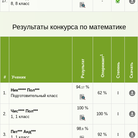
17.
-
8, 8 класс
Результаты конкурса по математике
1
Опережает
Результат
Степень
Скачать
#
Ученик
94
%
,17
Ник***** Пол***
1.
62 %
I
Подготовительный класс
100 %
Чис**** Пол***
2.
100 %
I
1, 1 класс
98
%
,8
Пет*** Анд***
3.
92 %
I
1, 1 класс