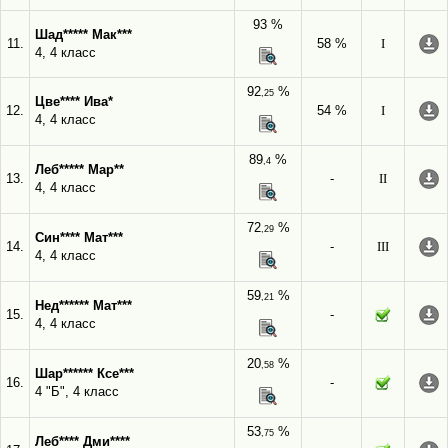
93 %
Шад***** Мак***
11.
58 %
I
4, 4 класс
92
%
,25
Цве**** Ива*
12.
54 %
I
4, 4 класс
89
%
,4
Леб***** Мар**
13.
-
II
4, 4 класс
72
%
,29
Син**** Мат***
14.
-
III
4, 4 класс
59
%
,21
Нед****** Мат***
15.
-
4, 4 класс
20
%
,58
Шар****** Ксе***
16.
-
4 "Б", 4 класс
53
%
,75
Леб**** Дми****