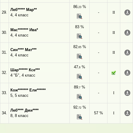
86
%
,23
Леб***** Мар**
29.
-
II
4, 4 класс
83 %
Мас******* Ива*
30.
-
II
4, 4 класс
82
%
,65
Син**** Мат***
31.
-
II
4, 4 класс
47
%
,6
Шар****** Ксе***
32.
-
4 "Б", 4 класс
89
%
,7
Кож******* Ели******
33.
-
I
5, 5 класс
92
%
,72
Леб**** Дми****
34.
57 %
I
8, 8 класс