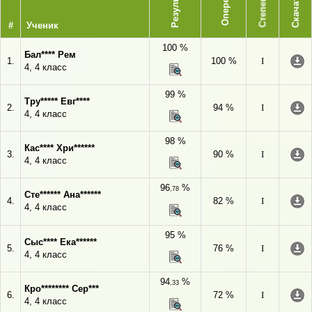
Опережает
Результат
Степень
Скачать
#
Ученик
100 %
Бал**** Рем
1.
100 %
I
4, 4 класс
99 %
Тру***** Евг****
2.
94 %
I
4, 4 класс
98 %
Кас**** Хри******
3.
90 %
I
4, 4 класс
96
%
,78
Сте****** Ана******
4.
82 %
I
4, 4 класс
95 %
Сыс**** Ека******
5.
76 %
I
4, 4 класс
94
%
,33
Кро******** Сер***
6.
72 %
I
4, 4 класс