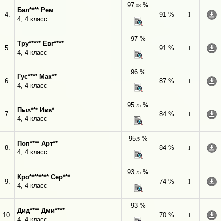
97
%
,08
Бал**** Рем
4.
91 %
I
4, 4 класс
97 %
Тру***** Евг****
5.
91 %
I
4, 4 класс
96 %
Гус**** Мак**
6.
87 %
I
4, 4 класс
95
%
,75
Пых*** Ива*
7.
84 %
I
4, 4 класс
95
%
,5
Поп**** Арт**
8.
84 %
I
4, 4 класс
93
%
,75
Кро******** Сер***
9.
74 %
I
4, 4 класс
93 %
Дид**** Дми****
10.
70 %
I
4, 4 класс