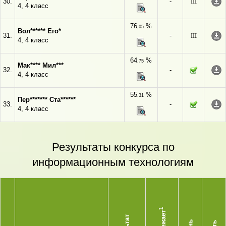
30.
-
III
4, 4 класс
76
%
,05
Вол****** Его*
31.
-
III
4, 4 класс
64
%
,75
Мак**** Мил***
32.
-
4, 4 класс
55
%
,31
Пер******* Ста******
33.
-
4, 4 класс
Результаты конкурса по
информационным технологиям
1