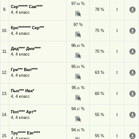
97
%
,54
Сер****** Сав****
9.
78 %
I
4, 4 класс
97 %
Кро******** Сер***
10.
75 %
I
4, 4 класс
96
%
,43
Дид**** Дми****
11.
70 %
I
4, 4 класс
95
%
,53
Гри*** Вал****
12.
63 %
I
4, 4 класс
95
%
,11
Пых*** Ива*
13.
60 %
I
4, 4 класс
94
%
,37
Поп**** Арт**
14.
55 %
I
4, 4 класс
94
%
,33
Тру***** Евг****
15.
55 %
I
4, 4 класс