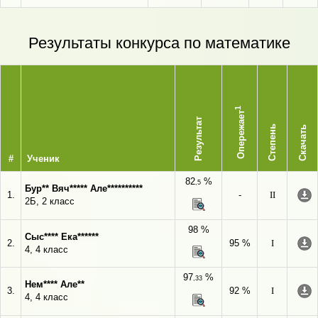
Результаты конкурса по математике
1
Опережает
Результат
Степень
Скачать
#
Ученик
82
%
,5
Бур** Вяч***** Але**********
1.
-
II
2Б, 2 класс
98 %
Сыс**** Ека******
2.
95 %
I
4, 4 класс
97
%
,33
Нем**** Але**
3.
92 %
I
4, 4 класс