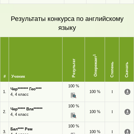
Результаты конкурса по английскому
языку
1
Опережает
Результат
Степень
Скачать
#
Ученик
100 %
Чер******* Гео****
1.
100 %
I
4, 4 класс
100 %
Чер***** Вла******
2.
100 %
I
4, 4 класс
100 %
Бал**** Рем
3.
100 %
I