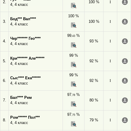
2.
100 %
I
4, 4 класс
100 %
Бод*** Вал****
3.
100 %
I
4, 4 класс
99
%
,43
Чер******* Гео****
4.
93 %
I
4, 4 класс
99 %
Кри******* Але******
5.
92 %
I
4, 4 класс
99 %
Сыс**** Ека******
6.
92 %
I
4, 4 класс
97
%
,78
Бал**** Рем
7.
80 %
I
4, 4 класс
97
%
,75
Ром****** Пол***
8.
79 %
I
4, 4 класс