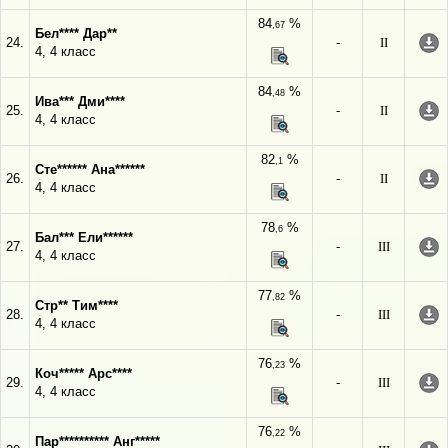
84
%
,67
Бел**** Дар**
24.
-
II
4, 4 класс
84
%
,48
Ива*** Дми****
25.
-
II
4, 4 класс
82
%
,1
Сте****** Ана******
26.
-
II
4, 4 класс
78
%
,6
Бал*** Ели******
27.
-
III
4, 4 класс
77
%
,82
Стр** Тим****
28.
-
III
4, 4 класс
76
%
,23
Коч***** Арс****
29.
-
III
4, 4 класс
76
%
,22
Пар********** Анг*****