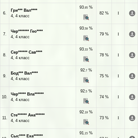
93
%
,95
Гри*** Вал****
6.
82 %
I
4, 4 класс
93
%
,59
Чер******* Гео****
7.
79 %
I
4, 4 класс
93
%
,33
Сер****** Сав****
8.
78 %
I
4, 4 класс
92
%
,7
Бод*** Вал****
9.
75 %
I
4, 4 класс
92
%
,5
Чер***** Вла******
10.
74 %
I
4, 4 класс
92
%
,19
Сте****** Ана******
11.
73 %
I
4, 4 класс
91
%
,15
Сыс**** Ека******