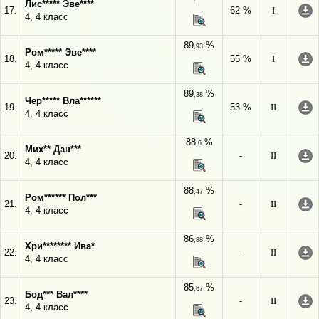
Лис***** Эве****
17.
62 %
I
4, 4 класс
89
%
,93
Ром***** Эве****
18.
55 %
I
4, 4 класс
89
%
,38
Чер***** Вла******
19.
53 %
II
4, 4 класс
88
%
,6
Мих** Дан***
20.
-
II
4, 4 класс
88
%
,47
Ром****** Пол***
21.
-
II
4, 4 класс
86
%
,88
Хри******** Ива*
22.
-
II
4, 4 класс
85
%
,67
Бод*** Вал****
23.
-
II
4, 4 класс