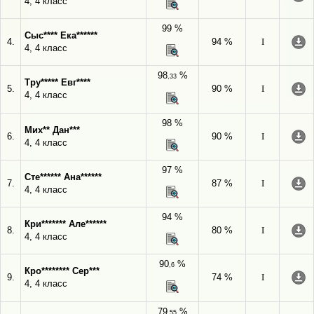
4, 4 класс
99 %
Сыс**** Ека******
4.
94 %
I
4, 4 класс
98
%
,33
Тру***** Евг****
5.
90 %
I
4, 4 класс
98 %
Мих** Дан***
6.
90 %
I
4, 4 класс
97 %
Сте****** Ана******
7.
87 %
I
4, 4 класс
94 %
Кри******* Але******
8.
80 %
I
4, 4 класс
90
%
,6
Кро******** Сер***
9.
74 %
I
4, 4 класс
79
%
,55