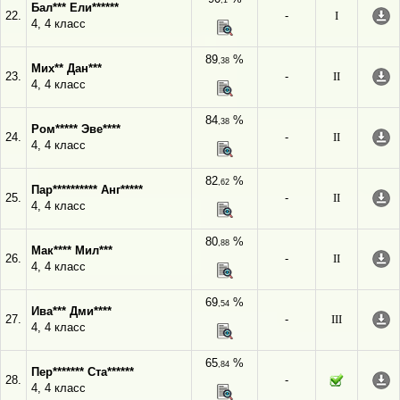
,1
Бал*** Ели******
22.
-
I
4, 4 класс
89
%
,38
Мих** Дан***
23.
-
II
4, 4 класс
84
%
,38
Ром***** Эве****
24.
-
II
4, 4 класс
82
%
,62
Пар********** Анг*****
25.
-
II
4, 4 класс
80
%
,88
Мак**** Мил***
26.
-
II
4, 4 класс
69
%
,54
Ива*** Дми****
27.
-
III
4, 4 класс
65
%
,84
Пер******* Ста******
28.
-
4, 4 класс