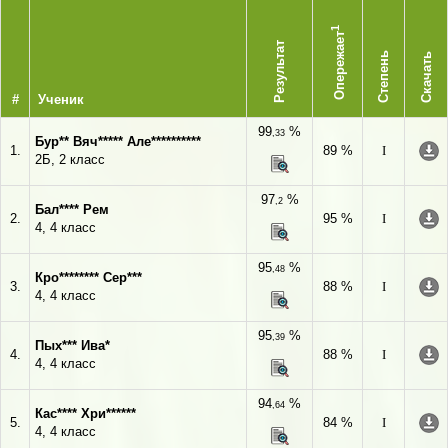
1
Опережает
Результат
Степень
Скачать
#
Ученик
99
%
,33
Бур** Вяч***** Але**********
1.
89 %
I
2Б, 2 класс
97
%
,2
Бал**** Рем
2.
95 %
I
4, 4 класс
95
%
,48
Кро******** Сер***
3.
88 %
I
4, 4 класс
95
%
,39
Пых*** Ива*
4.
88 %
I
4, 4 класс
94
%
,64
Кас**** Хри******
5.
84 %
I
4, 4 класс