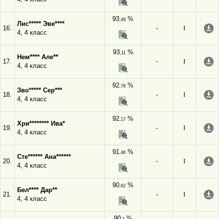
93
%
,49
Лис***** Эве****
16.
-
I
4, 4 класс
93
%
,11
Нем**** Але**
17.
-
I
4, 4 класс
92
%
,78
Зво***** Сер***
18.
-
I
4, 4 класс
92
%
,17
Хри******** Ива*
19.
-
I
4, 4 класс
91
%
,46
Сте****** Ана******
20.
-
I
4, 4 класс
90
%
,62
Бел**** Дар**
21.
-
I
4, 4 класс
90
%