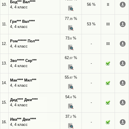
Бод*** Вал****
10.
56 %
II
4, 4 класс
77
%
,35
Гри*** Вал****
11.
53 %
III
4, 4 класс
73
%
,6
Ром****** Пол***
12.
-
III
4, 4 класс
62
%
,07
Зво***** Сер***
13.
-
4, 4 класс
55
%
,67
Мак**** Мил***
14.
-
4, 4 класс
54
%
,4
Дид**** Дми****
15.
-
4, 4 класс
37
%
,2
Ива*** Дми****
16.
-
4, 4 класс