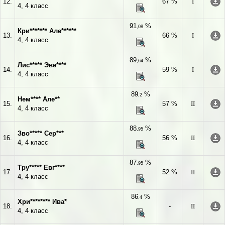
12.
67 %
I
4, 4 класс
91
%
,08
Кри******* Але******
13.
66 %
I
4, 4 класс
89
%
,64
Лис***** Эве****
14.
59 %
I
4, 4 класс
89
%
,2
Нем**** Але**
15.
57 %
II
4, 4 класс
88
%
,95
Зво***** Сер***
16.
56 %
II
4, 4 класс
87
%
,95
Тру***** Евг****
17.
52 %
II
4, 4 класс
86
%
,4
Хри******** Ива*
18.
-
II
4, 4 класс