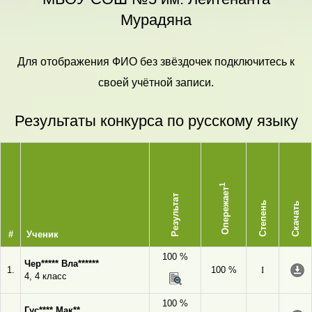
Мурадяна
Для отображения ФИО без звёздочек подключитесь к
своей учётной записи.
Результаты конкурса по русскому языку
1
Опережает
Результат
Степень
Скачать
#
Ученик
100 %
Чер***** Вла******
1.
100 %
I
4, 4 класс
100 %
Гус**** Мак**