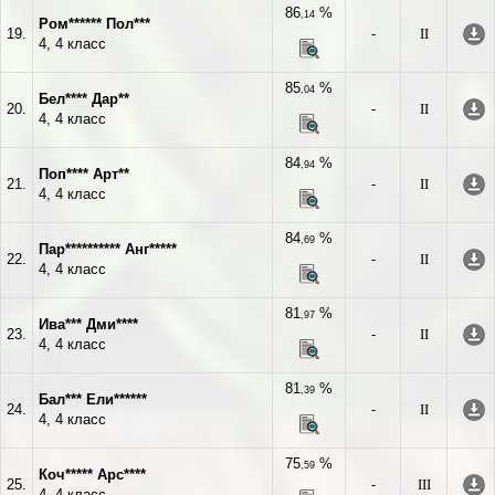
86
%
,14
Ром****** Пол***
19.
-
II
4, 4 класс
85
%
,04
Бел**** Дар**
20.
-
II
4, 4 класс
84
%
,94
Поп**** Арт**
21.
-
II
4, 4 класс
84
%
,69
Пар********** Анг*****
22.
-
II
4, 4 класс
81
%
,97
Ива*** Дми****
23.
-
II
4, 4 класс
81
%
,39
Бал*** Ели******
24.
-
II
4, 4 класс
75
%
,59
Коч***** Арс****
25.
-
III
4, 4 класс