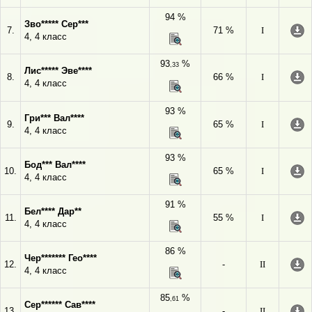
94 %
Зво***** Сер***
7.
71 %
I
4, 4 класс
93
%
,33
Лис***** Эве****
8.
66 %
I
4, 4 класс
93 %
Гри*** Вал****
9.
65 %
I
4, 4 класс
93 %
Бод*** Вал****
10.
65 %
I
4, 4 класс
91 %
Бел**** Дар**
11.
55 %
I
4, 4 класс
86 %
Чер******* Гео****
12.
-
II
4, 4 класс
85
%
,61
Сер****** Сав****
13.
-
II