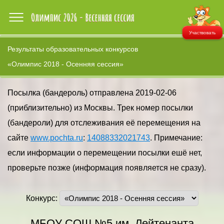
Участвовать
Результаты образовательных конкурсов
«Олимпис 2018 - Осенняя сессия»
Посылка (бандероль) отправлена 2019-02-06
(приблизительно) из Москвы. Трек номер посылки
(бандероли) для отслеживания её перемещения на
сайте
www.pochta.ru
:
14088332021743
. Примечание:
если информации о перемещении посылки ешё нет,
проверьте позже (информация появляется не сразу).
Конкурс:
МБОУ СОШ №5 им. Лейтенанта