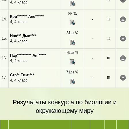
4, 4 класс
85 %
Кри******* Але******
14.
-
II
4, 4 класс
81
%
,11
Ива*** Дми****
15.
-
II
4, 4 класс
79
%
,33
Пар********** Анг*****
16.
-
III
4, 4 класс
71
%
,33
Стр** Тим****
17.
-
III
4, 4 класс
Результаты конкурса по биологии и
окружающему миру