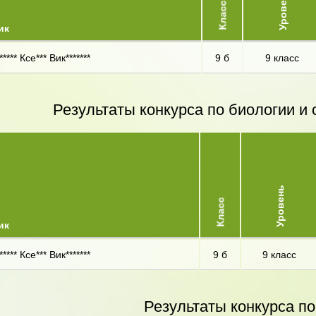
Уровень
Класс
ик
***** Ксе*** Вик*******
9 б
9 класс
Результаты конкурса по биологии 
Уровень
Класс
ик
***** Ксе*** Вик*******
9 б
9 класс
Результаты конкурса по