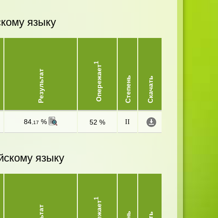
скому языку
1
Опережает
Результат
Степень
Скачать
84
%
52 %
II
,17
йскому языку
1