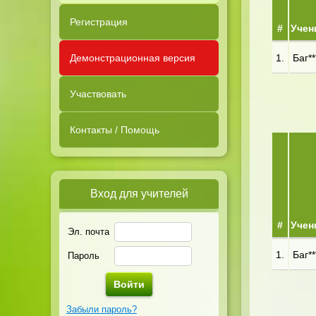
Регистрация
#
Учен
Демонстрационная версия
1.
Баг**
Участвовать
Контакты / Помощь
Вход для учителей
#
Учен
Эл. почта
1.
Баг**
Пароль
Забыли пароль?