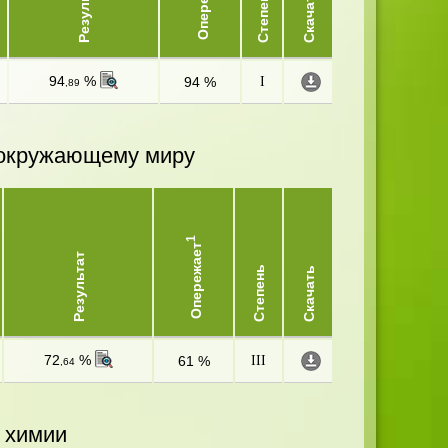
Опережает
Результат
Степень
Скачать
94
%
94 %
I
,89
и окружающему миру
1
Опережает
Результат
Степень
Скачать
72
%
61 %
III
,64
 химии