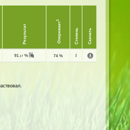
1
Опережает
Результат
Степень
Скачать
91
%
74 %
I
,17
частвовал.