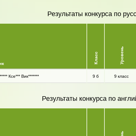
Результаты конкурса по рус
Уровень
Класс
ик
***** Ксе*** Вик*******
9 б
9 класс
Результаты конкурса по англи