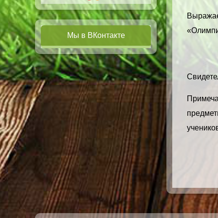
Выражае
«Олимпи
Мы в ВКонтакте
Свидетел
Примечан
предметн
учеников