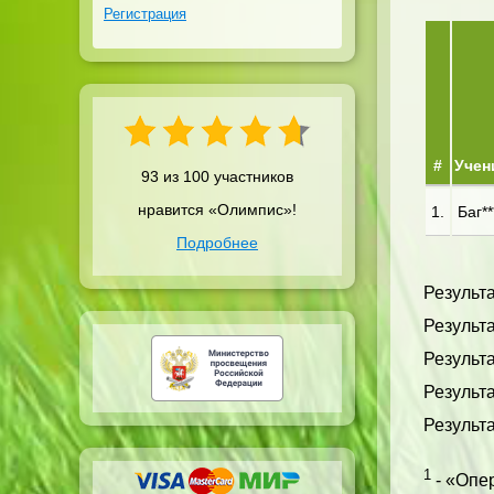
Регистрация
#
Учен
93 из 100 участников
нравится «Олимпис»!
1.
Баг**
Подробнее
Результа
Результ
Результа
Результа
Результа
1
- «Опер