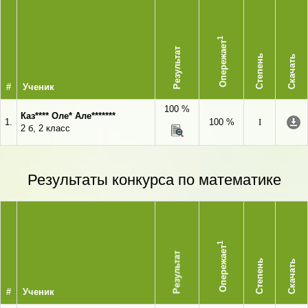
1
Опережает
Результат
Степень
Скачать
#
Ученик
100 %
Каз**** Оле* Але*******
1.
100 %
I
2 б, 2 класс
Результаты конкурса по математике
1
Опережает
Результат
Степень
Скачать
#
Ученик