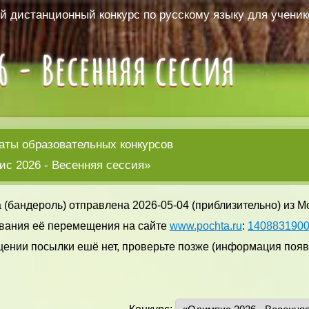
 дистанционный конкурс по русскому языку для ученико
аты образовательных конкурсов
с 2026 - Весенняя сессия»
 (бандероль) отправлена 2026-05-04 (приблизительно) из М
вания её перемещения на сайте
www.pochta.ru
:
140883190
ении посылки ешё нет, проверьте позже (информация появл