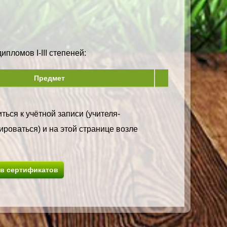
пломов I-III степеней:
Предмет
ться к учётной записи (учителя-
ироваться) и на этой странице возле
ив сертификатов