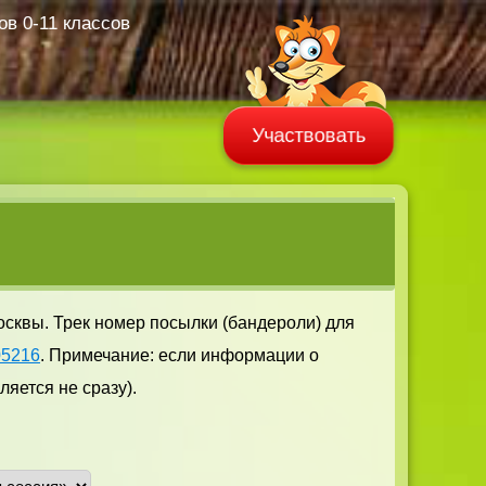
в 0-11 классов
Участвовать
осквы. Трек номер посылки (бандероли) для
05216
. Примечание: если информации о
яется не сразу).