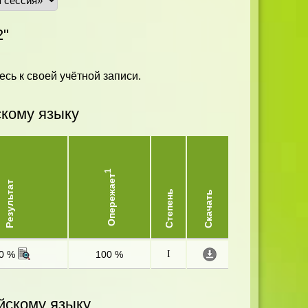
"
есь к своей учётной записи.
скому языку
1
Опережает
Результат
Степень
Скачать
0 %
100 %
I
йскому языку