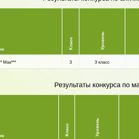
Уровень
Класс
ик
* Мак***
3
3 класс
Результаты конкурса по м
Уровень
Класс
ик