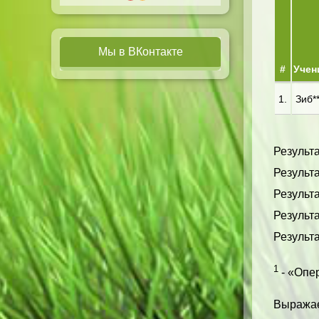
Мы в ВКонтакте
#
Учен
1.
Зиб**
Результа
Результа
Результа
Результа
Результа
1
- «Опер
Выражае