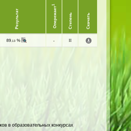
1
Опережает
Результат
Степень
Скачать
89
%
-
II
,13
ков в образовательных конкурсах