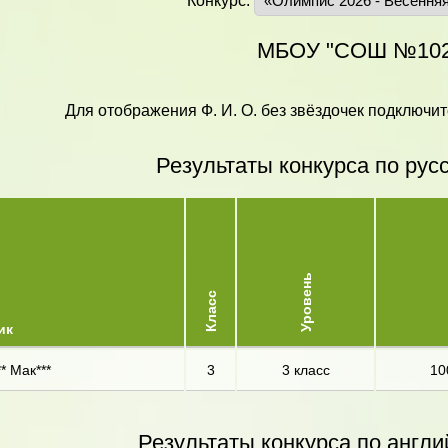
Конкурс:
МБОУ "СОШ №102
Для отображения Ф. И. О. без звёздочек подключит
Результаты конкурса по рус
Уровень
Класс
ик
* Мак***
3
3 класс
10
Результаты конкурса по англи