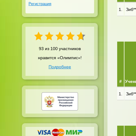
Регистрация
1.
Зиб**
93 из 100 участников
нравится «Олимпис»!
Подробнее
#
Учен
1.
Зиб**