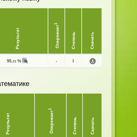
1
Опережает
Результат
Степень
Скачать
95
%
-
I
,25
атематике
1
Опережает
Результат
Степень
Скачать