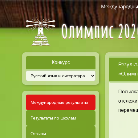
Международный
Конкурс
Результ
«Олимпи
Посылка
отслежи
Международные результаты
перемещ
Результаты по школам
Отзывы