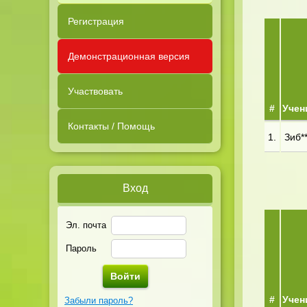
Регистрация
Демонстрационная версия
Участвовать
#
Учен
Контакты / Помощь
1.
Зиб**
Вход
Эл. почта
Пароль
#
Учен
Забыли пароль?