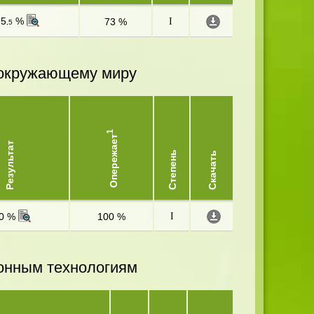
95
%
73 %
I
,5
и окружающему миру
1
Опережает
Результат
Степень
Скачать
0 %
100 %
I
онным технологиям