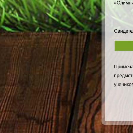
«Олимпи
Свидетел
Примечан
предметн
учеников