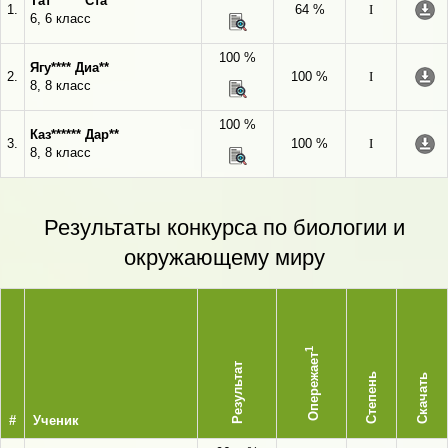
Тат****** Ста******
1.
64 %
I
6, 6 класс
100 %
Ягу**** Диа**
2.
100 %
I
8, 8 класс
100 %
Каз****** Дар**
3.
100 %
I
8, 8 класс
Результаты конкурса по биологии и
окружающему миру
1
Опережает
Результат
Степень
Скачать
#
Ученик