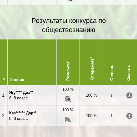
Результаты конкурса по
обществознанию
1
Опережает
Результат
Степень
Скачать
#
Ученик
100 %
Ягу**** Диа**
1.
100 %
I
8, 8 класс
100 %
Каз****** Дар**
2.
100 %
I
8, 8 класс