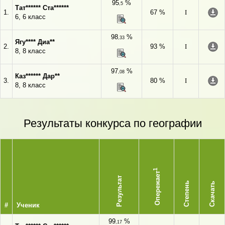
95
%
,5
Тат****** Ста******
1.
67 %
I
6, 6 класс
98
%
,33
Ягу**** Диа**
2.
93 %
I
8, 8 класс
97
%
,08
Каз****** Дар**
3.
80 %
I
8, 8 класс
Результаты конкурса по географии
1
Опережает
Результат
Степень
Скачать
#
Ученик
99
%
,17