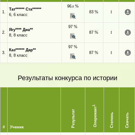
96
%
,8
Тат****** Ста******
1.
83 %
I
6, 6 класс
97 %
Ягу**** Диа**
2.
87 %
I
8, 8 класс
97 %
Каз****** Дар**
3.
87 %
I
8, 8 класс
Результаты конкурса по истории
1
Опережает
Результат
Степень
Скачать
#
Ученик