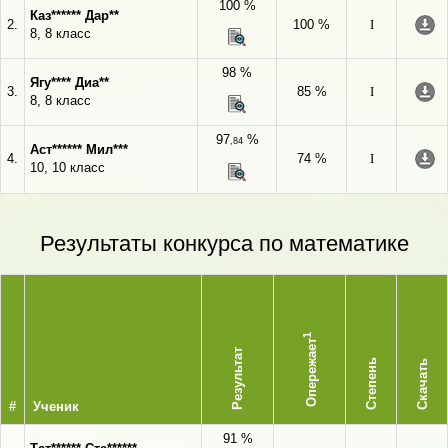
100 %
Каз****** Дар**
2.
100 %
I
8, 8 класс
98 %
Ягу**** Диа**
3.
85 %
I
8, 8 класс
97
%
,84
Аст****** Мил***
4.
74 %
I
10, 10 класс
Результаты конкурса по математике
1
Опережает
Результат
Степень
Скачать
#
Ученик
91 %