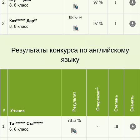
2.
97 %
I
8, 8 класс
98
%
,72
Каз****** Дар**
3.
97 %
I
8, 8 класс
Результаты конкурса по английскому
языку
1
Опережает
Результат
Степень
Скачать
#
Ученик
78
%
,33
Тат****** Ста******
1.
-
III
6, 6 класс