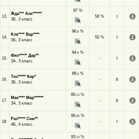
97 %
Жда*** Але******
13.
58 %
I
3Б, 3 класс
96
%
,8
Кли**** Вар****
14.
55 %
I
3Б, 3 класс
94
%
,8
Фил***** Дар**
15.
-
I
3А, 3 класс
88
%
,6
Тих***** Кир*
16.
-
II
3Б, 3 класс
80
%
,13
Мак**** Мар******
17.
-
II
3А, 3 класс
95
%
,05
Раз***** Сем**
18.
-
I
4Б, 4 класс
93
%
,13