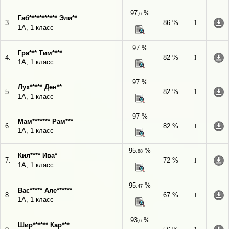
97
%
,6
Габ*********** Эли**
3.
86 %
I
1А, 1 класс
97 %
Гра*** Тим****
4.
82 %
I
1А, 1 класс
97 %
Лух***** Ден**
5.
82 %
I
1А, 1 класс
97 %
Мам******* Рам***
6.
82 %
I
1А, 1 класс
95
%
,88
Кил**** Ива*
7.
72 %
I
1А, 1 класс
95
%
,47
Вас***** Але******
8.
67 %
I
1А, 1 класс
93
%
,6
Шир****** Кар***