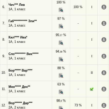
100 %
Чеч*** Лев
6.
100 %
I
1А, 1 класс
97 %
Габ*********** Эли**
7.
-
I
1А, 1 класс
95
%
,17
Кил**** Ива*
8.
-
I
1А, 1 класс
94
%
,38
Сло********* Вик*****
9.
-
I
1А, 1 класс
88 %
Бор***** Вар****
10.
-
II
1А, 1 класс
63 %
Мен***** Ден**
11.
-
1А, 1 класс
98
%
,8
Вор****** Дар***
12.
73 %
I
2А, 2 класс