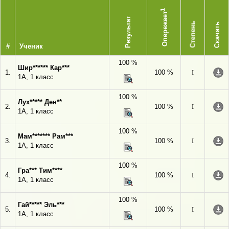
1
Опережает
Результат
Степень
Скачать
#
Ученик
100 %
Шир****** Кар***
1.
100 %
I
1А, 1 класс
100 %
Лух***** Ден**
2.
100 %
I
1А, 1 класс
100 %
Мам******* Рам***
3.
100 %
I
1А, 1 класс
100 %
Гра*** Тим****
4.
100 %
I
1А, 1 класс
100 %
Гай***** Эль***
5.
100 %
I
1А, 1 класс