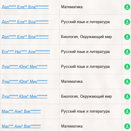
Дол***** Еле** Вла*********
Математика
Дол***** Еле** Вла*********
Русский язык и литература
Дол***** Еле** Вла*********
Биология, Окружающий мир
Его**** Нат**** Але**********
Русский язык и литература
Луш****** Юли* Мих*******
Русский язык и литература
Луш****** Юли* Мих*******
Математика
Луш****** Юли* Мих*******
Биология, Окружающий мир
Мах*** Анн* Вик*******
Русский язык и литература
Мах*** Анн* Вик*******
Математика