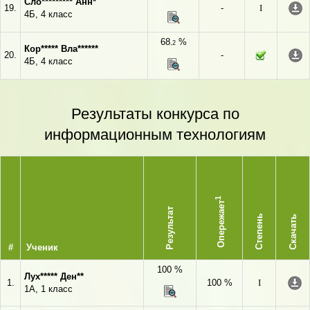
Сло********* Анн*
19.
-
I
4Б, 4 класс
68
%
,2
Кор***** Вла******
20.
-
4Б, 4 класс
Результаты конкурса по
информационным технологиям
1
Опережает
Результат
Степень
Скачать
#
Ученик
100 %
Лух***** Ден**
1.
100 %
I
1А, 1 класс