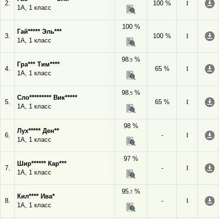
2.
100 %
I
1А, 1 класс
100 %
Гай***** Эль***
3.
100 %
I
1А, 1 класс
98
%
,5
Гра*** Тим****
4.
65 %
I
1А, 1 класс
98
%
,5
Сло********* Вик*****
5.
65 %
I
1А, 1 класс
98 %
Лух***** Ден**
6.
-
I
1А, 1 класс
97 %
Шир****** Кар***
7.
-
I
1А, 1 класс
95
%
,7
Кил**** Ива*
8.
-
I
1А, 1 класс