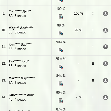
100 %
Фил***** Дар**
9.
100 %
I
3А, 3 класс
98 %
Жда*** Але******
10.
92 %
I
3Б, 3 класс
90
%
,8
Кли**** Вар****
11.
-
I
3Б, 3 класс
85
%
,69
Тих***** Кир*
12.
-
II
3Б, 3 класс
84
%
,5
Мак**** Мар******
13.
-
II
3А, 3 класс
90
%
,6
Сло********* Анн*
14.
56 %
I
4Б, 4 класс
87
%
,6