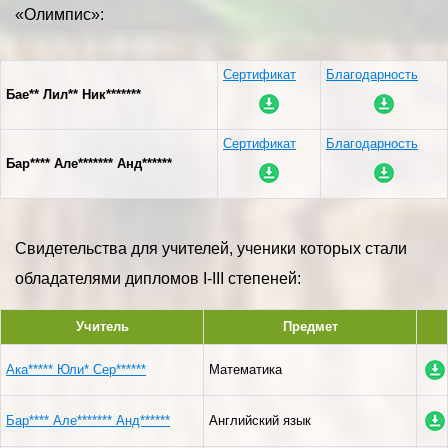
«Олимпис»:
Сертификат
Благодарность
Бае** Лил** Ник*******
Сертификат
Благодарность
Бар**** Але******* Анд******
Свидетельства для учителей, ученики которых стали
обладателями дипломов I-III степеней:
Учитель
Предмет
Ака***** Юли* Сер******
Математика
Бар**** Але******* Анд******
Английский язык