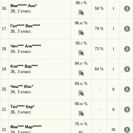
96
%
,3
Мак****** Анн*
16.
59 %
I
2В, 2 класс
96
%
,83
Гал***** Вик*****
17.
79 %
I
3Б, 3 класс
95
%
,5
Чич**** Але******
18.
73 %
I
3А, 3 класс
94
%
,67
Кли**** Вар****
19.
64 %
I
3Б, 3 класс
84
%
,91
Чеш*** Иль*
20.
-
II
3А, 3 класс
80
%
,86
Тих***** Кир*
21.
-
II
3Б, 3 класс
76
%
,78
Мак**** Мар******
22.
-
III
3А, 3 класс