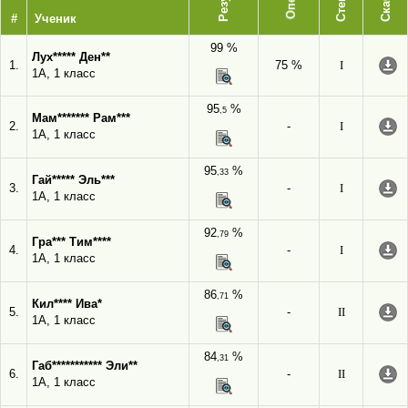
#
Ученик
99 %
Лух***** Ден**
1.
75 %
I
1А, 1 класс
95
%
,5
Мам******* Рам***
2.
-
I
1А, 1 класс
95
%
,33
Гай***** Эль***
3.
-
I
1А, 1 класс
92
%
,79
Гра*** Тим****
4.
-
I
1А, 1 класс
86
%
,71
Кил**** Ива*
5.
-
II
1А, 1 класс
84
%
,31
Габ*********** Эли**
6.
-
II
1А, 1 класс