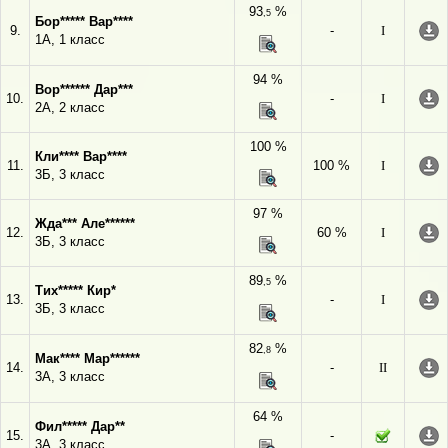
93
%
,5
Бор***** Вар****
9.
-
I
1А, 1 класс
94 %
Вор****** Дар***
10.
-
I
2А, 2 класс
100 %
Кли**** Вар****
11.
100 %
I
3Б, 3 класс
97 %
Жда*** Але******
12.
60 %
I
3Б, 3 класс
89
%
,5
Тих***** Кир*
13.
-
I
3Б, 3 класс
82
%
,8
Мак**** Мар******
14.
-
II
3А, 3 класс
64 %
Фил***** Дар**
15.
-
3А, 3 класс