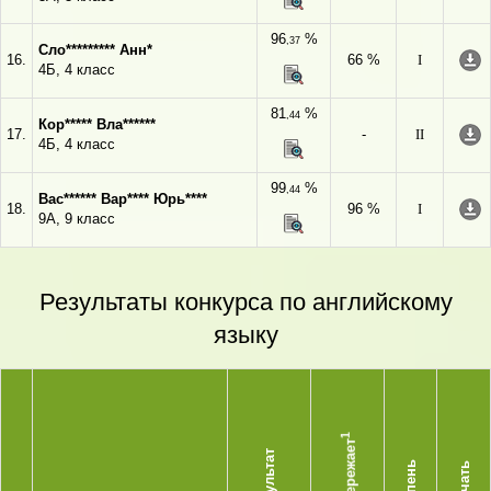
96
%
,37
Сло********* Анн*
16.
66 %
I
4Б, 4 класс
81
%
,44
Кор***** Вла******
17.
-
II
4Б, 4 класс
99
%
,44
Вас****** Вар**** Юрь****
18.
96 %
I
9А, 9 класс
Результаты конкурса по английскому
языку
1
Опережает
Результат
Степень
Скачать