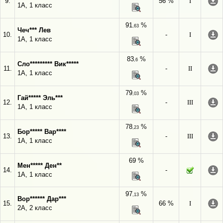
9.
56 %
I
1А, 1 класс
91
%
,63
Чеч*** Лев
10.
-
I
1А, 1 класс
83
%
,6
Сло********* Вик*****
11.
-
II
1А, 1 класс
79
%
,03
Гай***** Эль***
12.
-
III
1А, 1 класс
78
%
,23
Бор***** Вар****
13.
-
III
1А, 1 класс
69 %
Мен***** Ден**
14.
-
1А, 1 класс
97
%
,13
Вор****** Дар***
15.
66 %
I
2А, 2 класс