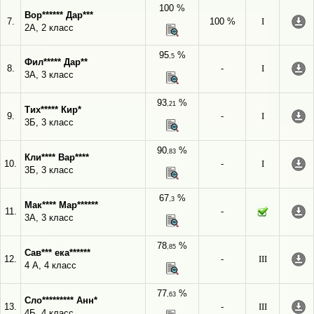
100 %
Вор****** Дар***
7.
100 %
I
2А, 2 класс
95
%
,5
Фил***** Дар**
8.
-
I
3А, 3 класс
93
%
,21
Тих***** Кир*
9.
-
I
3Б, 3 класс
90
%
,83
Кли**** Вар****
10.
-
I
3Б, 3 класс
67
%
,3
Мак**** Мар******
11.
-
3А, 3 класс
78
%
,85
Сав*** ека******
12.
-
III
4 А, 4 класс
77
%
,63
Сло********* Анн*
13.
-
III
4Б, 4 класс