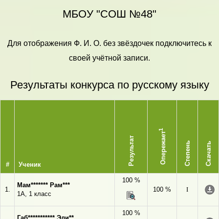
МБОУ "СОШ №48"
Для отображения Ф. И. О. без звёздочек подключитесь к
своей учётной записи.
Результаты конкурса по русскому языку
1
Опережает
Результат
Степень
Скачать
#
Ученик
100 %
Мам******* Рам***
1.
100 %
I
1А, 1 класс
100 %
Габ*********** Эли**