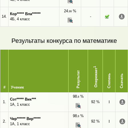
24
%
,99
Кор***** Вла******
14.
-
4Б, 4 класс
Результаты конкурса по математике
1
Опережает
Результат
Степень
Скачать
#
Ученик
98
%
,8
Сот***** Вик***
1.
92 %
I
1А, 1 класс
98
%
,8
Чер****** Вер*****
2.
92 %
I
1А, 1 класс