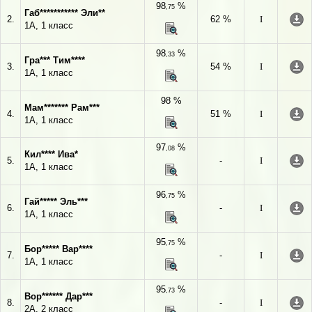
98
%
,75
Габ*********** Эли**
2.
62 %
I
1А, 1 класс
98
%
,33
Гра*** Тим****
3.
54 %
I
1А, 1 класс
98 %
Мам******* Рам***
4.
51 %
I
1А, 1 класс
97
%
,08
Кил**** Ива*
5.
-
I
1А, 1 класс
96
%
,75
Гай***** Эль***
6.
-
I
1А, 1 класс
95
%
,75
Бор***** Вар****
7.
-
I
1А, 1 класс
95
%
,73
Вор****** Дар***
8.
-
I
2А, 2 класс