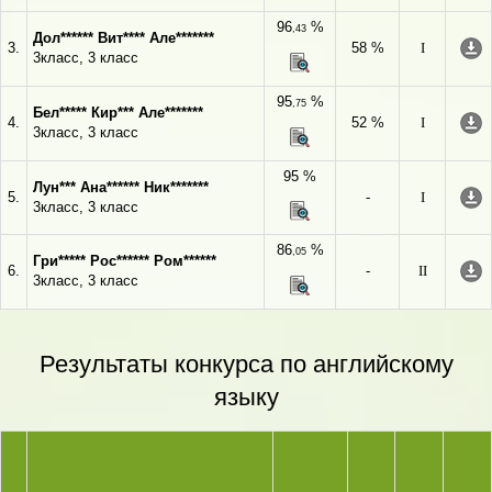
96
%
,43
Дол****** Вит**** Але*******
3.
58 %
I
3класс, 3 класс
95
%
,75
Бел***** Кир*** Але*******
4.
52 %
I
3класс, 3 класс
95 %
Лун*** Ана****** Ник*******
5.
-
I
3класс, 3 класс
86
%
,05
Гри***** Рос****** Ром******
6.
-
II
3класс, 3 класс
Результаты конкурса по английскому
языку