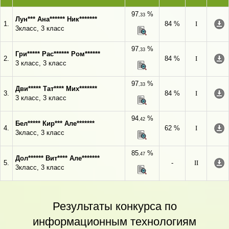
97
%
,33
Лун*** Ана****** Ник*******
1.
84 %
I
3класс, 3 класс
97
%
,33
Гри***** Рас****** Ром******
2.
84 %
I
3 класс, 3 класс
97
%
,33
Дви***** Тат**** Мих*******
3.
84 %
I
3 класс, 3 класс
94
%
,42
Бел***** Кир*** Але*******
4.
62 %
I
3класс, 3 класс
85
%
,47
Дол****** Вит**** Але*******
5.
-
II
3класс, 3 класс
Результаты конкурса по
информационным технологиям