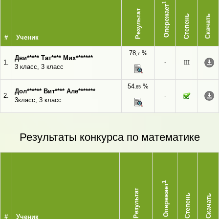
1
Опережает
Результат
Степень
Скачать
#
Ученик
78
%
,7
Дви***** Тат**** Мих*******
1.
-
III
3 класс, 3 класс
54
%
,65
Дол****** Вит**** Але*******
2.
-
3класс, 3 класс
Результаты конкурса по математике
1
Опережает
Результат
Степень
Скачать
#
Ученик