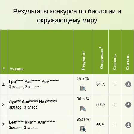
Результаты конкурса по биологии и
окружающему миру
1
Опережает
Результат
Степень
Скачать
#
Ученик
97
%
,5
Гри***** Рас****** Ром******
1.
84 %
I
3 класс, 3 класс
96
%
,75
Лун*** Ана****** Ник*******
2.
80 %
I
3класс, 3 класс
95
%
,33
Бел***** Кир*** Але*******
3.
66 %
I
3класс, 3 класс