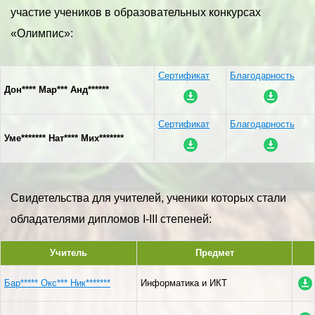
участие учеников в образовательных конкурсах
«Олимпис»:
Сертификат
Благодарность
Дон**** Мар*** Анд******
Сертификат
Благодарность
Уме******* Нат**** Мих*******
Свидетельства для учителей, ученики которых стали
обладателями дипломов I-III степеней:
Учитель
Предмет
Бар***** Окс*** Ник*******
Информатика и ИКТ