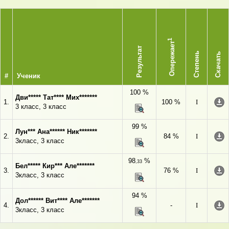
1
Опережает
Результат
Степень
Скачать
#
Ученик
100 %
Дви***** Тат**** Мих*******
1.
100 %
I
3 класс, 3 класс
99 %
Лун*** Ана****** Ник*******
2.
84 %
I
3класс, 3 класс
98
%
,33
Бел***** Кир*** Але*******
3.
76 %
I
3класс, 3 класс
94 %
Дол****** Вит**** Але*******
4.
-
I
3класс, 3 класс