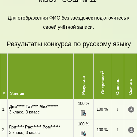
Для отображения ФИО без звёздочек подключитесь к
своей учётной записи.
Результаты конкурса по русскому языку
1
Опережает
Результат
Степень
Скачать
#
Ученик
100 %
Дви***** Тат**** Мих*******
1.
100 %
I
3 класс, 3 класс
100 %
Гри***** Рас****** Ром******
2.
100 %
I
3 класс, 3 класс