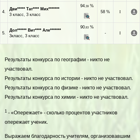
94
%
,39
Дви***** Тат**** Мих*******
4.
58 %
I
3 класс, 3 класс
90
%
,83
Дол****** Вит**** Але*******
5.
-
I
3класс, 3 класс
Результаты конкурса по географии - никто не
участвовал.
Результаты конкурса по истории - никто не участвовал.
Результаты конкурса по физике - никто не участвовал.
Результаты конкурса по химии - никто не участвовал.
1
- «Опережает» - сколько процентов участников
опережает ученик.
Выражаем благодарность учителям, организовавшим