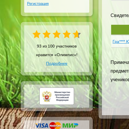
Регистрация
Свидетел
Гра**** 
93 из 100 участников
нравится «Олимпис»!
Примечан
Подробнее
предметн
учеников