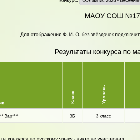
Конкурс:
МАОУ СОШ №17
Для отображения Ф. И. О. без звёздочек подключит
Результаты конкурса по м
Уровень
Класс
ик
** Вар****
3Б
3 класс
ты конкурса по русскому языку - никто не участвовал.