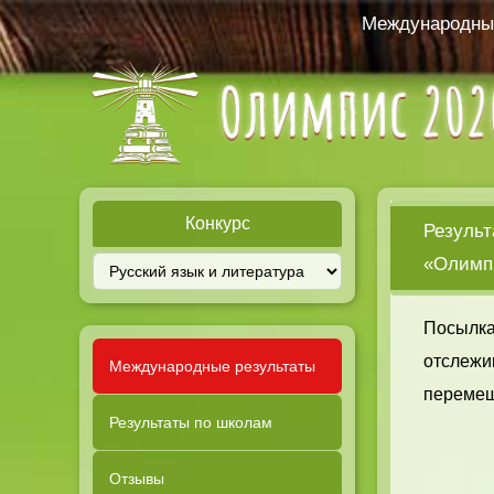
Международный
Конкурс
Результ
«Олимпи
Посылка
отслежи
Международные результаты
перемещ
Результаты по школам
Отзывы