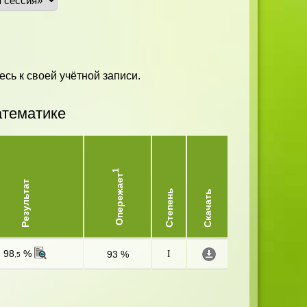
есь к своей учётной записи.
атематике
1
Опережает
Результат
Степень
Скачать
98
%
93 %
I
,5