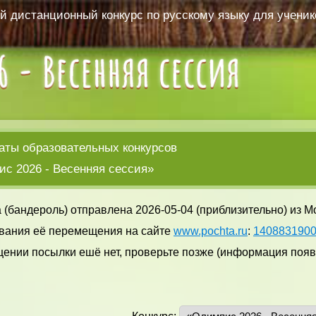
 дистанционный конкурс по русскому языку для ученико
аты образовательных конкурсов
с 2026 - Весенняя сессия»
 (бандероль) отправлена 2026-05-04 (приблизительно) из М
вания её перемещения на сайте
www.pochta.ru
:
140883190
ении посылки ешё нет, проверьте позже (информация появл