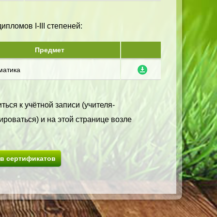
пломов I-III степеней:
Предмет
матика
ться к учётной записи (учителя-
ироваться) и на этой странице возле
ив сертификатов