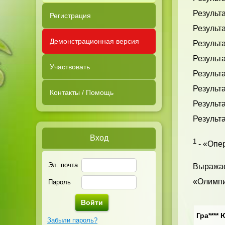
Результа
Регистрация
Результа
Демонстрационная версия
Результ
Результа
Участвовать
Результа
Результа
Контакты / Помощь
Результа
Результа
Вход
1
- «Опер
Эл. почта
Выражае
«Олимпи
Пароль
Гра**** 
Забыли пароль?