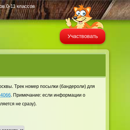
в 0-11 классов
Участвовать
осквы. Трек номер посылки (бандероли) для
04066
. Примечание: если информации о
яется не сразу).