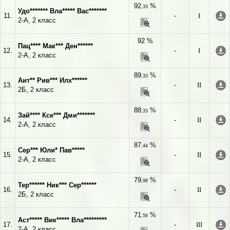
92
%
,33
Удо******* Вла***** Вас*******
11.
-
I
2-А, 2 класс
92 %
Пац**** Мак*** Ден******
12.
-
I
2-А, 2 класс
89
%
,33
Аит** Рив*** Илх******
13.
-
II
2Б, 2 класс
88
%
,33
Зай**** Ксе*** Дми*******
14.
-
II
2-А, 2 класс
87
%
,44
Сер*** Юли* Пав*****
15.
-
II
2-А, 2 класс
79
%
,98
Тер****** Ник*** Сер******
16.
-
II
2Б, 2 класс
71
%
,56
Аст***** Вик***** Вла*********
17.
-
III
2-А, 2 класс