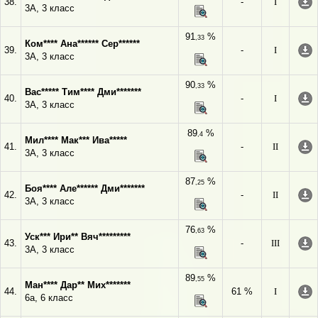
38.
-
I
3А, 3 класс
91
%
,33
Ком**** Ана****** Сер******
39.
-
I
3А, 3 класс
90
%
,33
Вас***** Тим**** Дми*******
40.
-
I
3А, 3 класс
89
%
,4
Мил**** Мак*** Ива*****
41.
-
II
3А, 3 класс
87
%
,25
Боя**** Але****** Дми*******
42.
-
II
3А, 3 класс
76
%
,63
Уск*** Ири** Вяч*********
43.
-
III
3А, 3 класс
89
%
,55
Ман**** Дар** Мих*******
44.
61 %
I
6а, 6 класс