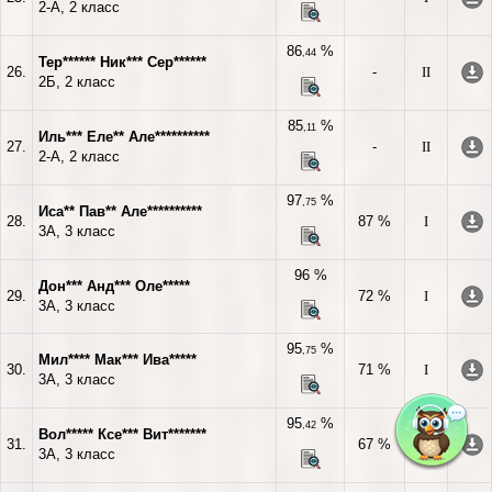
2-А, 2 класс
86
%
,44
Тер****** Ник*** Сер******
26.
-
II
2Б, 2 класс
85
%
,11
Иль*** Еле** Але**********
27.
-
II
2-А, 2 класс
97
%
,75
Иса** Пав** Але**********
28.
87 %
I
3А, 3 класс
96 %
Дон*** Анд*** Оле*****
29.
72 %
I
3А, 3 класс
95
%
,75
Мил**** Мак*** Ива*****
30.
71 %
I
3А, 3 класс
95
%
,42
Вол***** Ксе*** Вит*******
31.
67 %
I
3А, 3 класс