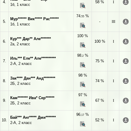
4.
58 %
I
1б, 1 класс
74
%
,55
Мур****** Вик***** Рас******
5.
-
III
1б, 1 класс
100 %
Кур*** Дар** Але*******
6.
100 %
I
2а, 2 класс
98
%
,2
Иль*** Еле** Але**********
7.
75 %
I
2-А, 2 класс
98 %
Зак**** Дан*** Анд********
8.
74 %
I
2Б, 2 класс
97 %
Кам******* Ива* Сер******
9.
67 %
I
2Б, 2 класс
96
%
,17
Бай*** Анг***** Дми*******
10.
52 %
I
2-А, 2 класс