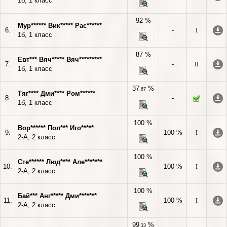
1б, 1 класс
92 %
Мур****** Вик***** Рас******
6.
-
I
1б, 1 класс
87 %
Евт*** Вяч***** Вяч*********
7.
-
II
1б, 1 класс
37
%
,67
Тяг**** Дми**** Ром******
8.
-
1б, 1 класс
100 %
Вор****** Пол*** Иго*****
9.
100 %
I
2-А, 2 класс
100 %
Сте****** Люд**** Але*******
10.
100 %
I
2-А, 2 класс
100 %
Бай*** Анг***** Дми*******
11.
100 %
I
2-А, 2 класс
99
%
,33