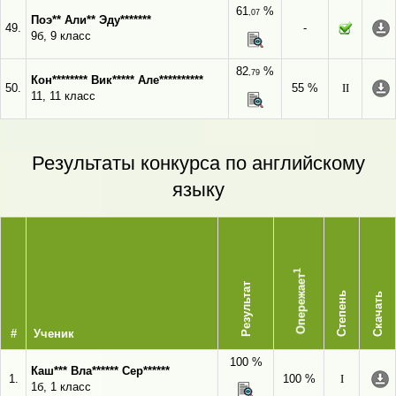
61
%
,07
Поэ** Али** Эду*******
49.
-
9б, 9 класс
82
%
,79
Кон******** Вик***** Але**********
50.
55 %
II
11, 11 класс
Результаты конкурса по английскому
языку
1
Опережает
Результат
Степень
Скачать
#
Ученик
100 %
Каш*** Вла****** Сер******
1.
100 %
I
1б, 1 класс