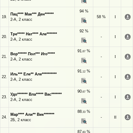
94 %
Пац**** Мак*** Ден******
19.
58 %
I
2-А, 2 класс
92 %
Тре***** Нат**** Але*******
20.
-
I
2-А, 2 класс
91
%
,67
Вор****** Пол*** Иго*****
21.
-
I
2-А, 2 класс
91
%
,12
Иль*** Еле** Але**********
22.
-
I
2-А, 2 класс
90
%
,67
Удо******* Вла***** Вас*******
23.
-
I
2-А, 2 класс
88
%
,33
Мар**** Али** Вик*******
24.
-
II
2Б, 2 класс
87
%
,83