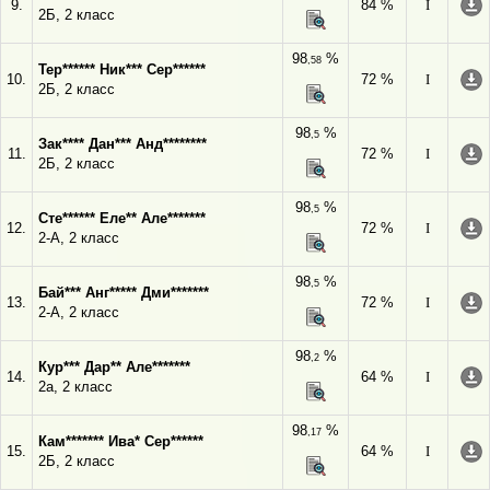
9.
84 %
I
2Б, 2 класс
98
%
,58
Тер****** Ник*** Сер******
10.
72 %
I
2Б, 2 класс
98
%
,5
Зак**** Дан*** Анд********
11.
72 %
I
2Б, 2 класс
98
%
,5
Сте****** Еле** Але*******
12.
72 %
I
2-А, 2 класс
98
%
,5
Бай*** Анг***** Дми*******
13.
72 %
I
2-А, 2 класс
98
%
,2
Кур*** Дар** Але*******
14.
64 %
I
2а, 2 класс
98
%
,17
Кам******* Ива* Сер******
15.
64 %
I
2Б, 2 класс