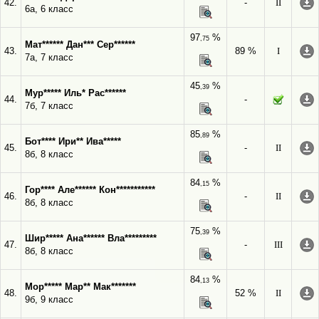
42.
-
II
6а, 6 класс
97
%
,75
Мат****** Дан*** Сер******
43.
89 %
I
7а, 7 класс
45
%
,39
Мур***** Иль* Рас******
44.
-
7б, 7 класс
85
%
,89
Бот**** Ири** Ива*****
45.
-
II
8б, 8 класс
84
%
,15
Гор**** Але****** Кон***********
46.
-
II
8б, 8 класс
75
%
,39
Шир***** Ана****** Вла*********
47.
-
III
8б, 8 класс
84
%
,13
Мор***** Мар** Мак*******
48.
52 %
II
9б, 9 класс