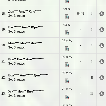
99 %
Дон*** Анд*** Оле*****
18.
84 %
I
3А, 3 класс
93 %
Вас****** Али** Юрь****
19.
-
I
3А, 3 класс
92
%
,33
Мил**** Мак*** Ива*****
20.
-
I
3А, 3 класс
90
%
,17
Иса** Пав** Але**********
21.
-
I
3А, 3 класс
89
%
,33
Боя**** Але****** Дми*******
22.
-
II
3А, 3 класс
72
%
,78
Уск*** Ири** Вяч*********
23.
-
III
3А, 3 класс
58
%
,67