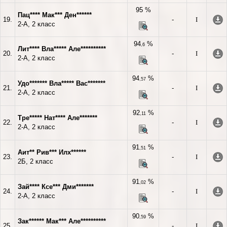
95 %
Пац**** Мак*** Ден******
19.
-
I
2-А, 2 класс
94
%
,6
Лит**** Вла***** Але**********
20.
-
I
2-А, 2 класс
94
%
,57
Удо******* Вла***** Вас*******
21.
-
I
2-А, 2 класс
92
%
,11
Тре***** Нат**** Але*******
22.
-
I
2-А, 2 класс
91
%
,51
Аит** Рив*** Илх******
23.
-
I
2Б, 2 класс
91
%
,02
Зай**** Ксе*** Дми*******
24.
-
I
2-А, 2 класс
90
%
,59
Зак****** Мак*** Але**********
25.
-
I