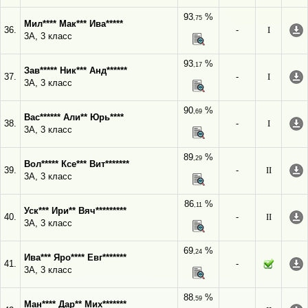
93
%
,75
Мил**** Мак*** Ива*****
36.
-
I
3А, 3 класс
93
%
,17
Зав***** Ник*** Анд******
37.
-
I
3А, 3 класс
90
%
,69
Вас****** Али** Юрь****
38.
-
I
3А, 3 класс
89
%
,29
Вол***** Ксе*** Вит*******
39.
-
II
3А, 3 класс
86
%
,11
Уск*** Ири** Вяч*********
40.
-
II
3А, 3 класс
69
%
,24
Ива*** Яро**** Евг*******
41.
-
3А, 3 класс
88
%
,59
Ман**** Дар** Мих*******