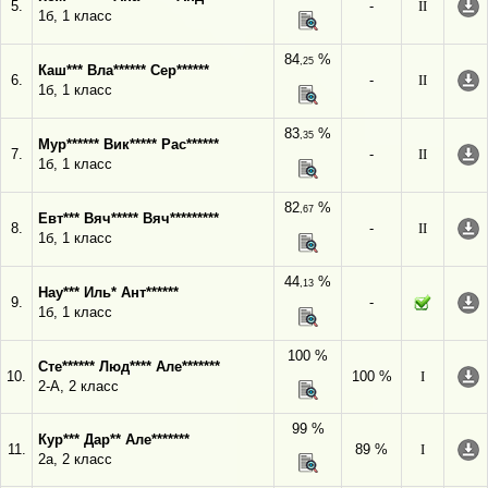
5.
-
II
1б, 1 класс
84
%
,25
Каш*** Вла****** Сер******
6.
-
II
1б, 1 класс
83
%
,35
Мур****** Вик***** Рас******
7.
-
II
1б, 1 класс
82
%
,67
Евт*** Вяч***** Вяч*********
8.
-
II
1б, 1 класс
44
%
,13
Нау*** Иль* Ант******
9.
-
1б, 1 класс
100 %
Сте****** Люд**** Але*******
10.
100 %
I
2-А, 2 класс
99 %
Кур*** Дар** Але*******
11.
89 %
I
2а, 2 класс