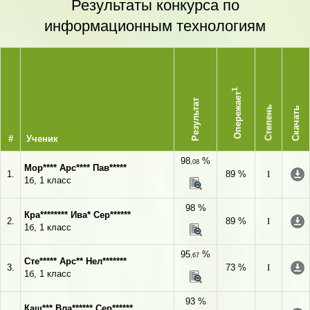
Результаты конкурса по
информационным технологиям
1
Опережает
Результат
Степень
Скачать
#
Ученик
98
%
,08
Мор**** Арс**** Пав*****
1.
89 %
I
1б, 1 класс
98 %
Кра******** Ива* Сер******
2.
89 %
I
1б, 1 класс
95
%
,67
Сте***** Арс** Нел*******
3.
73 %
I
1б, 1 класс
93 %
Каш*** Вла****** Сер******