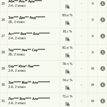
Аби*** Иль** Арм******
25.
-
II
2-А, 2 класс
83
%
,92
Зак**** Дан*** Анд********
26.
-
II
2Б, 2 класс
81
%
,5
Аст***** Вик***** Вла*********
27.
-
II
2-А, 2 класс
81
%
,45
Тер****** Ник*** Сер******
28.
-
II
2Б, 2 класс
78
%
,75
Сер*** Юли* Пав*****
29.
-
III
2-А, 2 класс
74
%
,87
Зак****** Мак*** Але**********
30.
-
III
2-А, 2 класс
71
%
,67
Лит**** Вла***** Але**********
31.
-
III
2-А, 2 класс