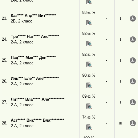
2-А, 2 класс
93
%
,64
Каз**** Анд*** Вит*******
23.
-
I
2Б, 2 класс
92
%
,96
Тре***** Нат**** Але*******
24.
-
I
2-А, 2 класс
92
%
,81
Пац**** Мак*** Ден******
25.
-
I
2-А, 2 класс
90
%
,33
Иль*** Еле** Але**********
26.
-
I
2-А, 2 класс
89
%
,62
Лит**** Вла***** Але**********
27.
-
I
2-А, 2 класс
74
%
,93
Аст***** Вик***** Вла*********
28.
-
III
2-А, 2 класс