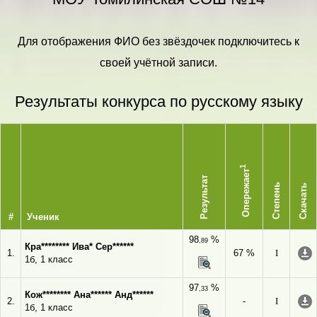
Для отображения ФИО без звёздочек подключитесь к
своей учётной записи.
Результаты конкурса по русскому языку
1
Опережает
Результат
Степень
Скачать
#
Ученик
98
%
,89
Кра******** Ива* Сер******
1.
67 %
I
1б, 1 класс
97
%
,33
Кож******** Ана****** Анд******
2.
-
I
1б, 1 класс