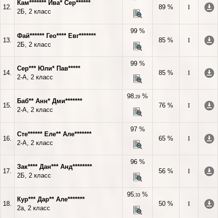
Кам******* Ива* Сер******
12.
89 %
I
2Б, 2 класс
99 %
Фай****** Гео**** Евг*******
13.
85 %
I
2Б, 2 класс
99 %
Сер*** Юли* Пав*****
14.
85 %
I
2-А, 2 класс
98
%
,29
Баб** Анн* Дми*******
15.
76 %
I
2-А, 2 класс
97 %
Сте****** Еле** Але*******
16.
65 %
I
2-А, 2 класс
96 %
Зак**** Дан*** Анд********
17.
56 %
I
2Б, 2 класс
95
%
,33
Кур*** Дар** Але*******
18.
50 %
I
2а, 2 класс