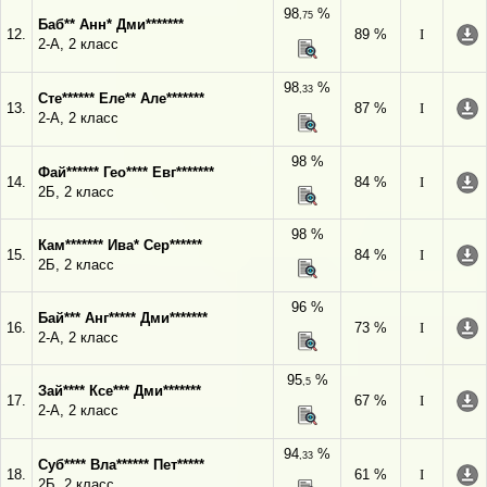
98
%
,75
Баб** Анн* Дми*******
12.
89 %
I
2-А, 2 класс
98
%
,33
Сте****** Еле** Але*******
13.
87 %
I
2-А, 2 класс
98 %
Фай****** Гео**** Евг*******
14.
84 %
I
2Б, 2 класс
98 %
Кам******* Ива* Сер******
15.
84 %
I
2Б, 2 класс
96 %
Бай*** Анг***** Дми*******
16.
73 %
I
2-А, 2 класс
95
%
,5
Зай**** Ксе*** Дми*******
17.
67 %
I
2-А, 2 класс
94
%
,33
Суб**** Вла****** Пет*****
18.
61 %
I
2Б, 2 класс