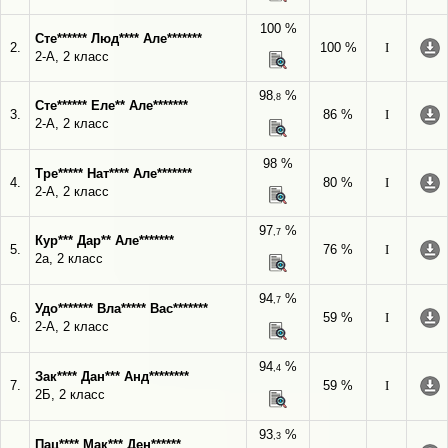
100 %
Сте****** Люд**** Але*******
2.
100 %
I
2-А, 2 класс
98
%
,8
Сте****** Еле** Але*******
3.
86 %
I
2-А, 2 класс
98 %
Тре***** Нат**** Але*******
4.
80 %
I
2-А, 2 класс
97
%
,7
Кур*** Дар** Але*******
5.
76 %
I
2а, 2 класс
94
%
,7
Удо******* Вла***** Вас*******
6.
59 %
I
2-А, 2 класс
94
%
,4
Зак**** Дан*** Анд********
7.
59 %
I
2Б, 2 класс
93
%
,3
Пац**** Мак*** Ден******