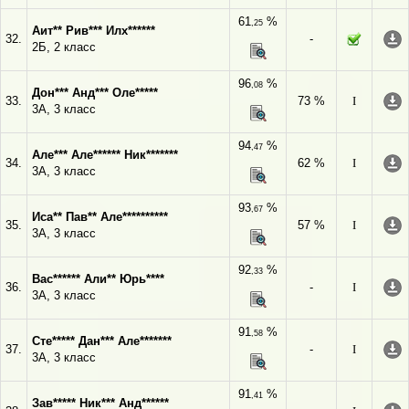
61
%
,25
Аит** Рив*** Илх******
32.
-
2Б, 2 класс
96
%
,08
Дон*** Анд*** Оле*****
33.
73 %
I
3А, 3 класс
94
%
,47
Але*** Але****** Ник*******
34.
62 %
I
3А, 3 класс
93
%
,67
Иса** Пав** Але**********
35.
57 %
I
3А, 3 класс
92
%
,33
Вас****** Али** Юрь****
36.
-
I
3А, 3 класс
91
%
,58
Сте***** Дан*** Але*******
37.
-
I
3А, 3 класс
91
%
,41
Зав***** Ник*** Анд******