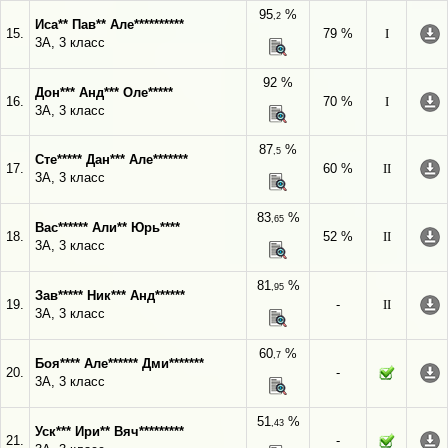
95
%
,2
Иса** Пав** Але**********
15.
79 %
I
3А, 3 класс
92 %
Дон*** Анд*** Оле*****
16.
70 %
I
3А, 3 класс
87
%
,5
Сте***** Дан*** Але*******
17.
60 %
II
3А, 3 класс
83
%
,65
Вас****** Али** Юрь****
18.
52 %
II
3А, 3 класс
81
%
,95
Зав***** Ник*** Анд******
19.
-
II
3А, 3 класс
60
%
,7
Боя**** Але****** Дми*******
20.
-
3А, 3 класс
51
%
,43
Уск*** Ири** Вяч*********
21.
-