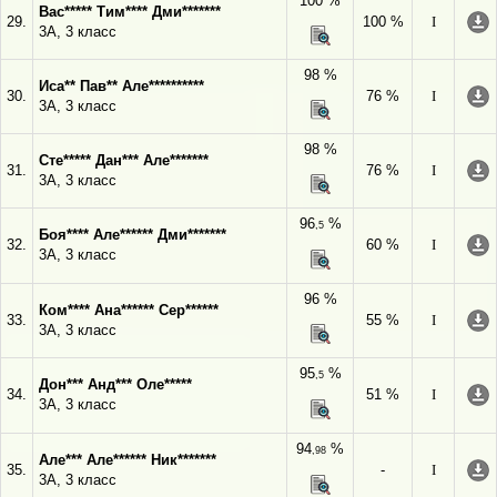
100 %
Вас***** Тим**** Дми*******
29.
100 %
I
3А, 3 класс
98 %
Иса** Пав** Але**********
30.
76 %
I
3А, 3 класс
98 %
Сте***** Дан*** Але*******
31.
76 %
I
3А, 3 класс
96
%
,5
Боя**** Але****** Дми*******
32.
60 %
I
3А, 3 класс
96 %
Ком**** Ана****** Сер******
33.
55 %
I
3А, 3 класс
95
%
,5
Дон*** Анд*** Оле*****
34.
51 %
I
3А, 3 класс
94
%
,98
Але*** Але****** Ник*******
35.
-
I
3А, 3 класс