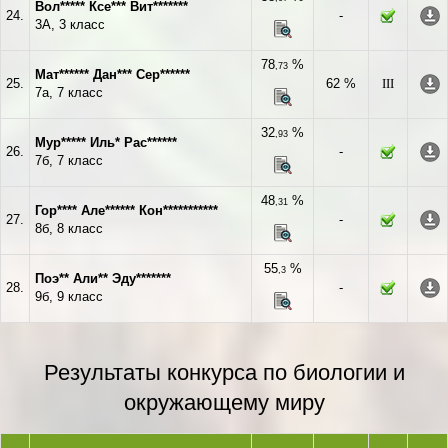
Вол***** Ксе*** Вит*******
24.
-
3А, 3 класс
78
%
,73
Мат****** Дан*** Сер******
25.
62 %
III
7а, 7 класс
32
%
,93
Мур***** Иль* Рас******
26.
-
7б, 7 класс
48
%
,31
Гор**** Але****** Кон***********
27.
-
8б, 8 класс
55
%
,3
Поэ** Али** Эду*******
28.
-
9б, 9 класс
Результаты конкурса по биологии и
окружающему миру