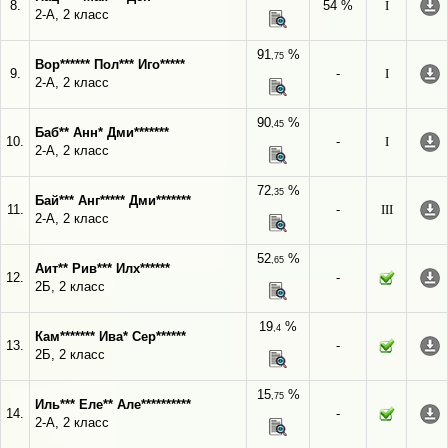
8.
54 %
I
2-А, 2 класс
91
%
,75
Вор****** Пол*** Иго*****
9.
-
I
2-А, 2 класс
90
%
,45
Баб** Анн* Дми*******
10.
-
I
2-А, 2 класс
72
%
,35
Бай*** Анг***** Дми*******
11.
-
III
2-А, 2 класс
52
%
,65
Аит** Рив*** Илх******
12.
-
2Б, 2 класс
19
%
,4
Кам******* Ива* Сер******
13.
-
2Б, 2 класс
15
%
,75
Иль*** Еле** Але**********
14.
-
2-А, 2 класс