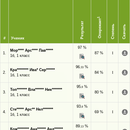
1
Опережает
Результат
Степень
Скачать
#
Ученик
97 %
Мор**** Арс**** Пав*****
1.
87 %
I
1б, 1 класс
96
%
,33
Кра******** Ива* Сер******
2.
84 %
I
1б, 1 класс
95
%
,8
Топ******* Вла****** Ник*******
3.
80 %
I
1б, 1 класс
93
%
,8
Сте***** Арс** Нел*******
4.
69 %
I
1б, 1 класс
89
%
,13
Кож******** Ана****** Анд******