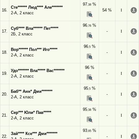
97
%
,38
Сте****** Люд**** Але*******
16.
54 %
I
2-А, 2 класс
96
%
,76
Суб**** Вла****** Пет*****
17.
-
I
2Б, 2 класс
96
%
,5
Вор****** Пол*** Иго*****
18.
-
I
2-А, 2 класс
96 %
Удо******* Вла***** Вас*******
19.
-
I
2-А, 2 класс
95
%
,5
Баб** Анн* Дми*******
20.
-
I
2-А, 2 класс
95
%
,38
Сер*** Юли* Пав*****
21.
-
I
2-А, 2 класс
93
%
,95
Зай**** Ксе*** Дми*******
22.
-
I