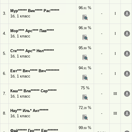
96
%
,61
Мур****** Вик***** Рас******
3.
-
I
1б, 1 класс
96
%
,38
Мор**** Арс**** Пав*****
4.
-
I
1б, 1 класс
95
%
,89
Сте***** Арс** Нел*******
5.
-
I
1б, 1 класс
94
%
,91
Евт*** Вяч***** Вяч*********
6.
-
I
1б, 1 класс
75 %
Каш*** Вла****** Сер******
7.
-
III
1б, 1 класс
72
%
,28
Нау*** Иль* Ант******
8.
-
III
1б, 1 класс
99
%
,69
Фай****** Гео**** Евг*******