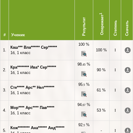
1
Опережает
Результат
Степень
Скачать
#
Ученик
100 %
Каш*** Вла****** Сер******
1.
100 %
I
1б, 1 класс
98
%
,45
Кра******** Ива* Сер******
2.
90 %
I
1б, 1 класс
95
%
,5
Сте***** Арс** Нел*******
3.
61 %
I
1б, 1 класс
94
%
,67
Мор**** Арс**** Пав*****
4.
53 %
I
1б, 1 класс
92
%
,5
Кож******** Ана****** Анд******
5.
-
I