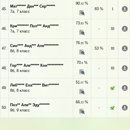
90
%
,33
Мат****** Дан*** Сер******
45.
83 %
I
7а, 7 класс
73
%
,83
Кри******** Пол*** Анд******
46.
-
III
7а, 7 класс
76
%
,35
Син**** Анд*** Але**********
47.
53 %
III
8б, 8 класс
70
%
,6
Гор**** Але****** Кон***********
48.
-
III
8б, 8 класс
51
%
,07
Леб***** Ека****** Вит*******
49.
-
8б, 8 класс
66
%
,23
Поэ** Али** Эду*******
50.
-
9б, 9 класс