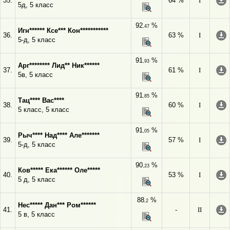
35.
64 %
I
5д, 5 класс
92
%
,47
Игн****** Ксе*** Кон***********
36.
63 %
I
5-д, 5 класс
91
%
,93
Арг******** Лид** Ник******
37.
61 %
I
5в, 5 класс
91
%
,85
Тац**** Вас****
38.
60 %
I
5 класс, 5 класс
91
%
,05
Рыч**** Над**** Але*******
39.
57 %
I
5-д, 5 класс
90
%
,23
Ков***** Ека****** Оле*****
40.
53 %
I
5 д, 5 класс
88
%
,2
Нес***** Дан*** Ром******
41.
-
II
5 в, 5 класс