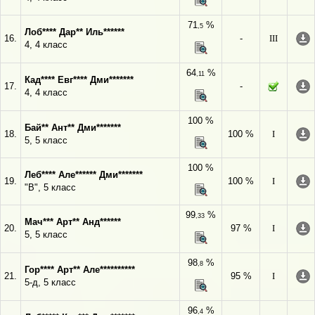
71
%
,5
Лоб**** Дар** Иль******
16.
-
III
4, 4 класс
64
%
,11
Кад**** Евг**** Дми*******
17.
-
4, 4 класс
100 %
Бай** Ант** Дми*******
18.
100 %
I
5, 5 класс
100 %
Леб**** Але****** Дми*******
19.
100 %
I
"В", 5 класс
99
%
,33
Мач*** Арт** Анд******
20.
97 %
I
5, 5 класс
98
%
,8
Гор**** Арт** Але**********
21.
95 %
I
5-д, 5 класс
96
%
,4