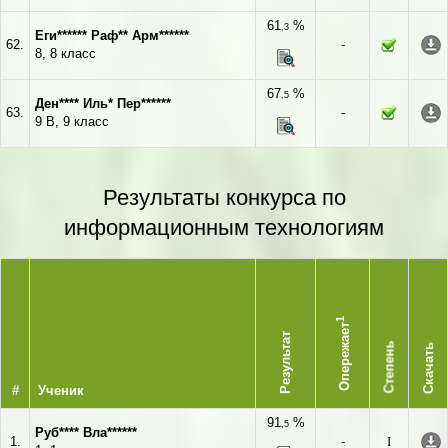
61
%
,3
Еги****** Раф** Арм******
62.
-
8, 8 класс
67
%
,5
Ден**** Иль* Пер******
63.
-
9 В, 9 класс
Результаты конкурса по
информационным технологиям
1
Опережает
Результат
Степень
Скачать
#
Ученик
91
%
,5
Руб**** Вла******
1.
-
I