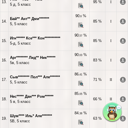
13.
95 %
I
5 д, 5 класс
90
%
,6
Бай** Ант** Дми*******
14.
85 %
I
5, 5 класс
90
%
,57
Игн****** Ксе*** Кон***********
15.
85 %
I
5-д, 5 класс
90
%
,03
Арг******** Лид** Ник******
16.
83 %
I
5в, 5 класс
86
%
,41
Сыв******** Пол*** Але*******
17.
71 %
II
5, 5 класс
85
%
,05
Нес***** Дан*** Ром******
18.
66 %
II
5 в, 5 класс
84
%
,38
Шум**** Иль* Але*******
19.
63 %
II
5В, 5 класс