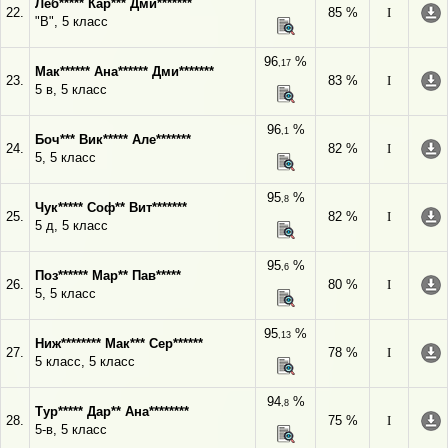
Леб***** Кар*** Дми*******
22.
85 %
I
"В", 5 класс
96
%
,17
Мак****** Ана****** Дми*******
23.
83 %
I
5 в, 5 класс
96
%
,1
Боч*** Вик***** Але*******
24.
82 %
I
5, 5 класс
95
%
,8
Чук***** Соф** Вит*******
25.
82 %
I
5 д, 5 класс
95
%
,6
Поз****** Мар** Пав*****
26.
80 %
I
5, 5 класс
95
%
,13
Ниж******** Мак*** Сер******
27.
78 %
I
5 класс, 5 класс
94
%
,8
Тур***** Дар** Ана********
28.
75 %
I
5-в, 5 класс