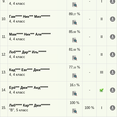
9.
-
I
4, 4 класс
89
%
,27
Гам***** Ник*** Мих*******
10.
-
II
4, 4 класс
85
%
,68
Мам***** Ник*** Але*******
11.
-
II
4, 4 класс
81
%
,68
Лоб**** Дар** Иль******
12.
-
II
4, 4 класс
77
%
,16
Кад**** Евг**** Дми*******
13.
-
III
4, 4 класс
16
%
,5
Ерё*** Дми**** Анд******
14.
-
4, 4 класс
100 %
Леб***** Кар*** Дми*******
15.
100 %
I
"В", 5 класс