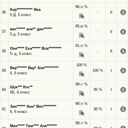
86
%
,33
Кор*********** Яна
36.
-
II
5 Д, 5 класс
85
%
,88
вис****** али** ден******
37.
-
II
5 д, 5 класс
81
%
,35
Опе***** Ека****** Вла*********
38.
-
II
5- д, 5 класс
100 %
Вер******* Вер* Але**********
39.
100 %
I
6, 6 класс
99
%
,17
Шук*** Кос**
40.
95 %
I
6Б, 6 класс
98
%
,76
Зин****** Анн* Вяч*********
41.
90 %
I
6, 6 класс
98
%
,75
Мих***** Тим**** Але*******