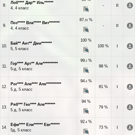
Лоб**** Дар** Иль******
8.
-
II
4, 4 класс
87
%
,33
Поз***** Вла***** Вит*******
9.
-
II
4, 4 класс
100 %
Бай** Ант** Дми*******
10.
100 %
I
5, 5 класс
99
%
,2
Гор**** Арт** Але**********
11.
98 %
I
5-д, 5 класс
94
%
,4
Рог**** Але**** Але**********
12.
81 %
I
5 д, 5 класс
94 %
Ряб*** Гео**** Але*******
13.
79 %
I
5 д, 5 класс
92
%
,4
Ефи**** Ели****** Евг******
14.
73 %
I
5д, 5 класс