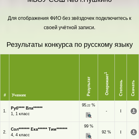
Для отображения ФИО без звёздочек подключитесь к
своей учётной записи.
Результаты конкурса по русскому языку
1
Опережает
Результат
Степень
Скачать
#
Ученик
95
%
,22
Руб**** Вла******
1.
-
I
1, 1 класс
99 %
Сол******* Ека****** Тим*******
2.
92 %
I
4, 4 класс