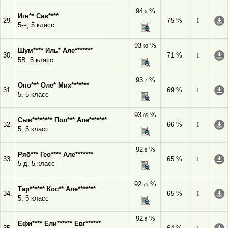
94
%
,6
Игн** Сав****
29.
75 %
I
5-в, 5 класс
93
%
,93
Шум**** Иль* Але*******
30.
71 %
I
5В, 5 класс
93
%
,7
Оно*** Оле* Мих*******
31.
69 %
I
5, 5 класс
93
%
,05
Сыв******** Пол*** Але*******
32.
66 %
I
5, 5 класс
92
%
,8
Ряб*** Гео**** Але*******
33.
65 %
I
5 д, 5 класс
92
%
,75
Тар****** Кос** Але*******
34.
65 %
I
5, 5 класс
92
%
,6
Ефи**** Ели****** Евг******