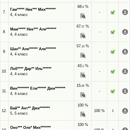
68
%
,8
Гам***** Ник*** Мих*******
7.
-
4, 4 класс
67
%
,57
Мам***** Ник*** Але*******
8.
-
4, 4 класс
57
%
,33
Шах** Але****** Але*******
9.
-
4, 4 класс
43
%
,3
Лоб**** Дар** Иль******
10.
-
4, 4 класс
15
%
,95
Вин******** Ели****** Дми*******
11.
-
4, 4 класс
100 %
Бай** Ант** Дми*******
12.
100 %
I
5, 5 класс
100 %
Оно*** Оле* Мих*******