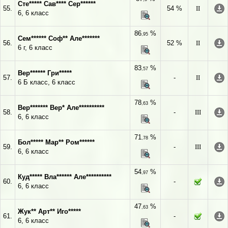
Сте***** Сав**** Сер******
55.
54 %
II
6, 6 класс
86
%
,95
Сем****** Соф** Але*******
56.
52 %
II
6 г, 6 класс
83
%
,57
Вер****** Гри*****
57.
-
II
6 Б класс, 6 класс
78
%
,63
Вер******* Вер* Але**********
58.
-
III
6, 6 класс
71
%
,78
Бол***** Мар** Ром******
59.
-
III
6, 6 класс
54
%
,97
Куд***** Вла****** Але**********
60.
-
6, 6 класс
47
%
,63
Жук** Арт** Иго*****
61.
-
6, 6 класс