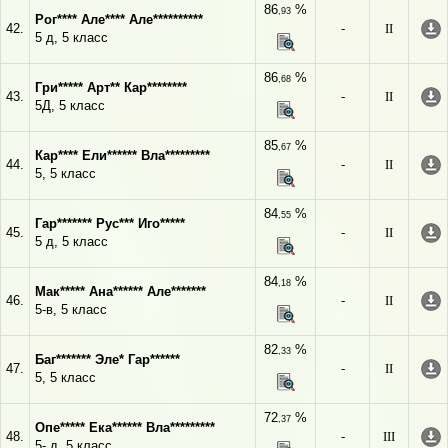
86
%
,93
Рог**** Але**** Але**********
42.
-
II
5 д, 5 класс
86
%
,68
Гри***** Арт** Кар********
43.
-
II
5Д, 5 класс
85
%
,67
Кар**** Ели****** Вла*********
44.
-
II
5, 5 класс
84
%
,55
Гар******* Рус*** Иго*****
45.
-
II
5 д, 5 класс
84
%
,18
Мак***** Ана****** Але*******
46.
-
II
5-в, 5 класс
82
%
,33
Баг******* Эле* Гар******
47.
-
II
5, 5 класс
72
%
,37
Опе***** Ека****** Вла*********
48.
-
III
5- д, 5 класс