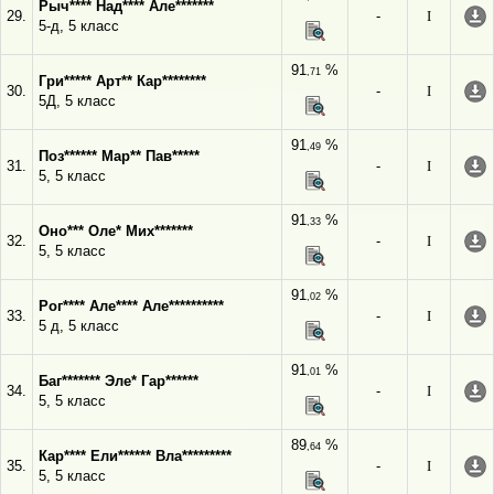
Рыч**** Над**** Але*******
29.
-
I
5-д, 5 класс
91
%
,71
Гри***** Арт** Кар********
30.
-
I
5Д, 5 класс
91
%
,49
Поз****** Мар** Пав*****
31.
-
I
5, 5 класс
91
%
,33
Оно*** Оле* Мих*******
32.
-
I
5, 5 класс
91
%
,02
Рог**** Але**** Але**********
33.
-
I
5 д, 5 класс
91
%
,01
Баг******* Эле* Гар******
34.
-
I
5, 5 класс
89
%
,64
Кар**** Ели****** Вла*********
35.
-
I
5, 5 класс