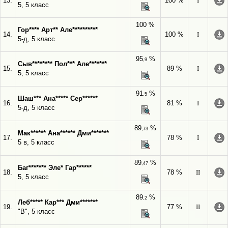
13.
100 %
I
5, 5 класс
100 %
Гор**** Арт** Але**********
14.
100 %
I
5-д, 5 класс
95
%
,9
Сыв******** Пол*** Але*******
15.
89 %
I
5, 5 класс
91
%
,5
Шаш*** Ана***** Сер******
16.
81 %
I
5-д, 5 класс
89
%
,73
Мак****** Ана****** Дми*******
17.
78 %
I
5 в, 5 класс
89
%
,47
Баг******* Эле* Гар******
18.
78 %
II
5, 5 класс
89
%
,2
Леб***** Кар*** Дми*******
19.
77 %
II
"В", 5 класс