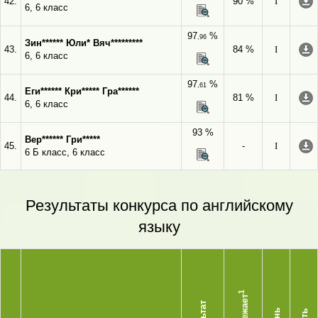
42.
90 %
I
6, 6 класс
97
%
,96
Зин****** Юли* Вяч*********
43.
84 %
I
6, 6 класс
97
%
,61
Еги****** Кри***** Гра******
44.
81 %
I
6, 6 класс
93 %
Вер****** Гри*****
45.
-
I
6 Б класс, 6 класс
Результаты конкурса по английскому
языку
1