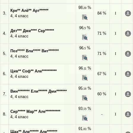
98
%
,29
Кре** Алё** Арт******
3.
84 %
I
4, 4 класс
96
%
,5
Дят*** Дми**** Сер******
4.
71 %
I
4, 4 класс
96
%
,5
Поз***** Вла***** Вит*******
5.
71 %
I
4, 4 класс
96
%
,11
Цив** Соф** Але**********
6.
67 %
I
4, 4 класс
95
%
,16
Вин******** Ели****** Дми*******
7.
60 %
I
4, 4 класс
93
%
,15
Сир***** Мар** Але**********
8.
-
I
4, 4 класс
91
%
,83
Шах** Але****** Але*******