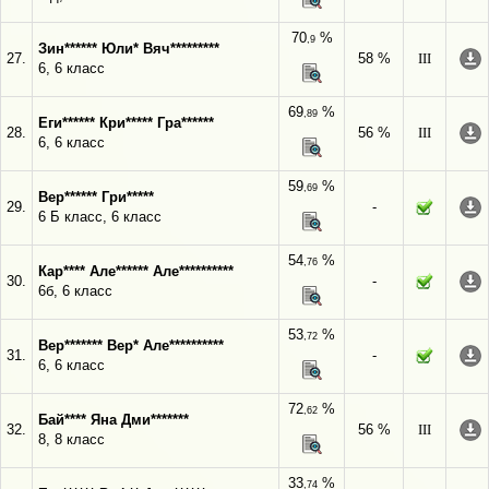
70
%
,9
Зин****** Юли* Вяч*********
27.
58 %
III
6, 6 класс
69
%
,89
Еги****** Кри***** Гра******
28.
56 %
III
6, 6 класс
59
%
,69
Вер****** Гри*****
29.
-
6 Б класс, 6 класс
54
%
,76
Кар**** Але****** Але**********
30.
-
6б, 6 класс
53
%
,72
Вер******* Вер* Але**********
31.
-
6, 6 класс
72
%
,62
Бай**** Яна Дми*******
32.
56 %
III
8, 8 класс
33
%
,74