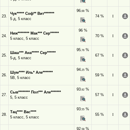
96
%
,68
Чук***** Соф** Вит*******
23.
74 %
I
5 д, 5 класс
96 %
Ниж******** Мак*** Сер******
24.
70 %
I
5 класс, 5 класс
95
%
,76
Шаш*** Ана***** Сер******
25.
67 %
I
5-д, 5 класс
94
%
,25
Шум**** Иль* Але*******
26.
59 %
I
5В, 5 класс
93
%
,92
Сыв******** Пол*** Але*******
27.
57 %
I
5, 5 класс
93
%
,55
Тац**** Вас****
28.
55 %
I
5 класс, 5 класс
92
%
,58