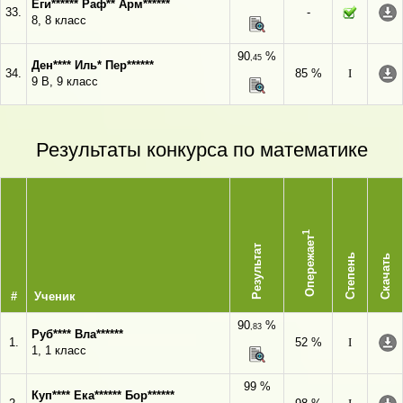
Еги****** Раф** Арм******
33.
-
8, 8 класс
90
%
,45
Ден**** Иль* Пер******
34.
85 %
I
9 В, 9 класс
Результаты конкурса по математике
1
Опережает
Результат
Степень
Скачать
#
Ученик
90
%
,83
Руб**** Вла******
1.
52 %
I
1, 1 класс
99 %
Куп**** Ека****** Бор******