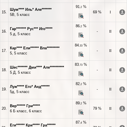
91
%
,2
Шум**** Иль* Але*******
15.
69 %
I
5В, 5 класс
86
%
,2
Гар******* Рус*** Иго*****
16.
-
II
5 д, 5 класс
84
%
,33
Кар**** Ели****** Вла*********
17.
-
II
5, 5 класс
83
%
,73
Шес******* Дми**** Але**********
18.
-
II
5 Д, 5 класс
82
%
,2
Луж***** Его* Анд******
19.
-
II
5д, 5 класс
89
%
,2
Вер****** Гри*****
20.
79 %
II
6 Б класс, 6 класс
87
%
,4
Еги****** Кри***** Гра******