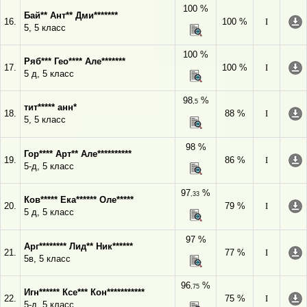
100 %
Бай** Ант** Дми*******
16.
100 %
I
5, 5 класс
100 %
Ряб*** Гео**** Але*******
17.
100 %
I
5 д, 5 класс
98
%
,5
тит***** анн*
18.
88 %
I
5, 5 класс
98 %
Гор**** Арт** Але**********
19.
86 %
I
5-д, 5 класс
97
%
,33
Ков***** Ека****** Оле*****
20.
79 %
I
5 д, 5 класс
97 %
Арг******** Лид** Ник******
21.
77 %
I
5в, 5 класс
96
%
,75
Игн****** Ксе*** Кон***********
22.
75 %
I
5-д, 5 класс