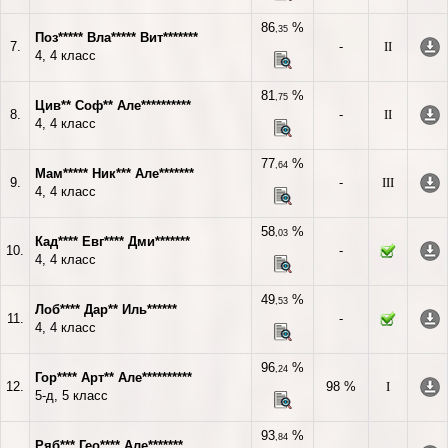
86
%
,35
Поз***** Вла***** Вит*******
7.
-
II
4, 4 класс
81
%
,75
Цив** Соф** Але**********
8.
-
II
4, 4 класс
77
%
,64
Мам***** Ник*** Але*******
9.
-
III
4, 4 класс
58
%
,03
Кад**** Евг**** Дми*******
10.
-
4, 4 класс
49
%
,53
Лоб**** Дар** Иль******
11.
-
4, 4 класс
96
%
,24
Гор**** Арт** Але**********
12.
98 %
I
5-д, 5 класс
93
%
,84
Ряб*** Гео**** Але*******