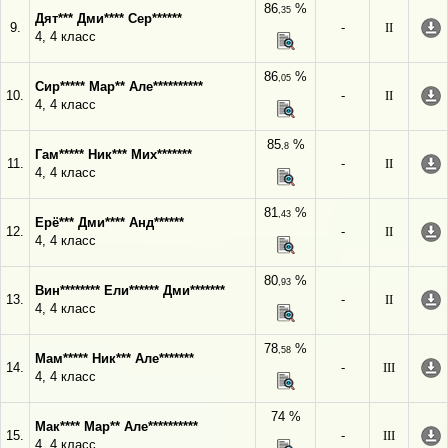
86
%
,35
Дят*** Дми**** Сер******
9.
-
II
4, 4 класс
86
%
,05
Сир***** Мар** Але**********
10.
-
II
4, 4 класс
85
%
,8
Гам***** Ник*** Мих*******
11.
-
II
4, 4 класс
81
%
,43
Ерё*** Дми**** Анд******
12.
-
II
4, 4 класс
80
%
,93
Вин******** Ели****** Дми*******
13.
-
II
4, 4 класс
78
%
,58
Мам***** Ник*** Але*******
14.
-
III
4, 4 класс
74 %
Мак**** Мар** Але**********
15.
-
III
4, 4 класс