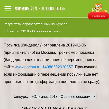
Участвовать
Результаты образовательных конкурсов
«Олимпис 2018 - Осенняя сессия»
Посылка (бандероль) отправлена 2019-02-06
(приблизительно) из Москвы. Трек номер посылки
(бандероли) для отслеживания её перемещения на
сайте
www.pochta.ru
:
14088332020357
. Примечание:
если информации о перемещении посылки ешё нет,
проверьте позже (информация появляется не сразу).
Конкурс:
МБОУ СОШ №8 г.Пушкино