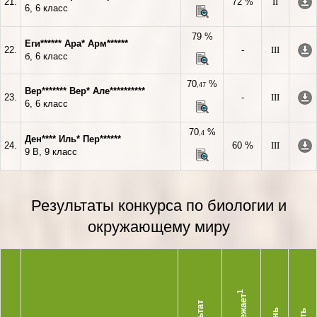
21.
72 %
II
6, 6 класс
79 %
Еги****** Ара* Арм******
22.
-
III
б, 6 класс
70
%
,47
Вер******* Вер* Але**********
23.
-
III
6, 6 класс
70
%
,4
Ден**** Иль* Пер******
24.
60 %
III
9 В, 9 класс
Результаты конкурса по биологии и
окружающему миру
1