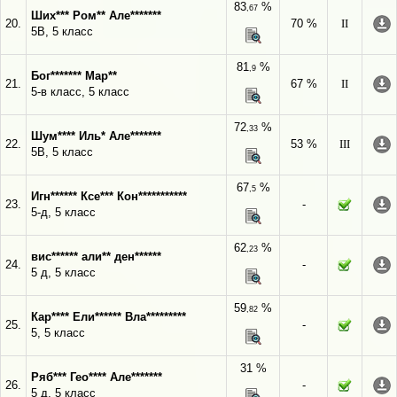
83
%
,67
Ших*** Ром** Але*******
20.
70 %
II
5В, 5 класс
81
%
,9
Бог******* Мар**
21.
67 %
II
5-в класс, 5 класс
72
%
,33
Шум**** Иль* Але*******
22.
53 %
III
5В, 5 класс
67
%
,5
Игн****** Ксе*** Кон***********
23.
-
5-д, 5 класс
62
%
,23
вис****** али** ден******
24.
-
5 д, 5 класс
59
%
,82
Кар**** Ели****** Вла*********
25.
-
5, 5 класс
31 %
Ряб*** Гео**** Але*******
26.
-
5 д, 5 класс