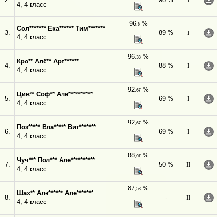
2.
98 %
I
4, 4 класс
96
%
,8
Сол******* Ека****** Тим*******
3.
89 %
I
4, 4 класс
96
%
,33
Кре** Алё** Арт******
4.
88 %
I
4, 4 класс
92
%
,67
Цив** Соф** Але**********
5.
69 %
I
4, 4 класс
92
%
,67
Поз***** Вла***** Вит*******
6.
69 %
I
4, 4 класс
88
%
,67
Чуч*** Пол*** Але**********
7.
50 %
II
4, 4 класс
87
%
,58
Шах** Але****** Але*******
8.
-
II
4, 4 класс