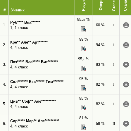
Опережает
Результат
Степень
Скачать
#
Ученик
95
%
,28
Руб**** Вла******
1.
60 %
I
1, 1 класс
99 %
Кре** Алё** Арт******
2.
94 %
I
4, 4 класс
95
%
,4
Поз***** Вла***** Вит*******
3.
83 %
I
4, 4 класс
95 %
Сол******* Ека****** Тим*******
4.
82 %
I
4, 4 класс
95 %
Цив** Соф** Але**********
5.
82 %
I
4, 4 класс
81 %
Сир***** Мар** Але**********
6.
58 %
II
4, 4 класс