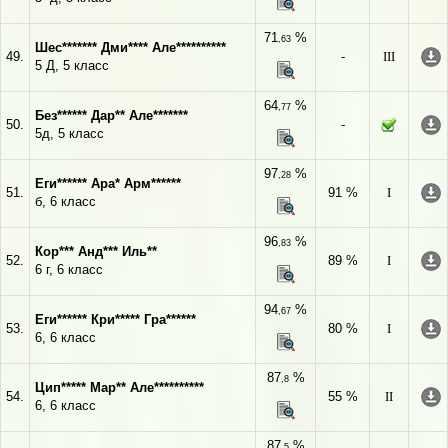
71
%
,63
Шес******* Дми**** Але**********
49.
-
III
5 Д, 5 класс
64
%
,77
Без****** Дар** Але*******
50.
-
5д, 5 класс
97
%
,28
Еги****** Ара* Арм******
51.
91 %
I
б, 6 класс
96
%
,83
Кор*** Анд*** Иль**
52.
89 %
I
6 г, 6 класс
94
%
,67
Еги****** Кри***** Гра******
53.
80 %
I
6, 6 класс
87
%
,8
Цип***** Мар** Але**********
54.
55 %
II
6, 6 класс
87
%
,5