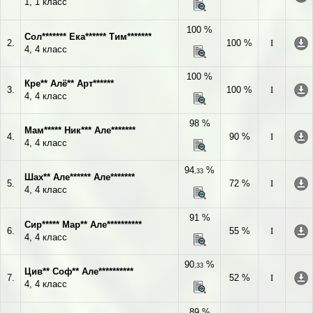
1, 1 класс
100 %
Сол******* Ека****** Тим*******
2.
100 %
I
4, 4 класс
100 %
Кре** Алё** Арт******
3.
100 %
I
4, 4 класс
98 %
Мам***** Ник*** Але*******
4.
90 %
I
4, 4 класс
94
%
,33
Шах** Але****** Але*******
5.
72 %
I
4, 4 класс
91 %
Сир***** Мар** Але**********
6.
55 %
I
4, 4 класс
90
%
,33
Цив** Соф** Але**********
7.
52 %
I
4, 4 класс
89 %