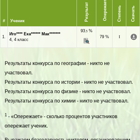
Опережает
Результат
Степень
Скачать
#
Ученик
93
%
,5
Иго**** Ека****** Мак*******
1.
79 %
I
4, 4 класс
Результаты конкурса по географии - никто не
участвовал.
Результаты конкурса по истории - никто не участвовал.
Результаты конкурса по физике - никто не участвовал.
Результаты конкурса по химии - никто не участвовал.
1
- «Опережает» - сколько процентов участников
опережает ученик.
Выражаем благодарность учителям, организовавшим