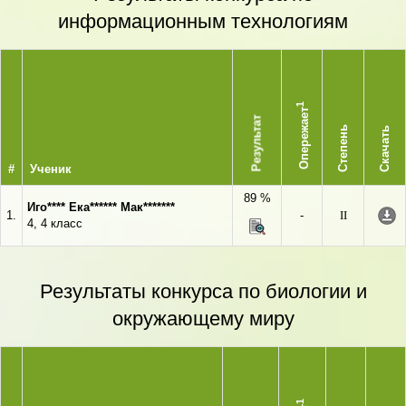
информационным технологиям
1
Опережает
Результат
Степень
Скачать
#
Ученик
89 %
Иго**** Ека****** Мак*******
1.
-
II
4, 4 класс
Результаты конкурса по биологии и
окружающему миру
1