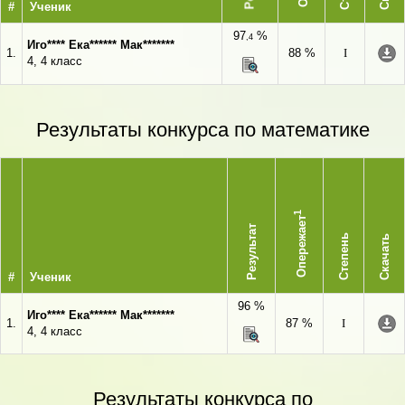
#
Ученик
97
%
,4
Иго**** Ека****** Мак*******
1.
88 %
I
4, 4 класс
Результаты конкурса по математике
1
Опережает
Результат
Степень
Скачать
#
Ученик
96 %
Иго**** Ека****** Мак*******
1.
87 %
I
4, 4 класс
Результаты конкурса по