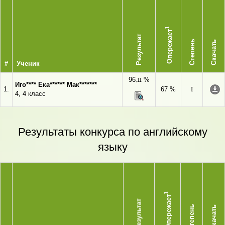
1
Опережает
Результат
Степень
Скачать
#
Ученик
96
%
,11
Иго**** Ека****** Мак*******
1.
67 %
I
4, 4 класс
Результаты конкурса по английскому
языку
1
Опережает
Результат
Степень
Скачать