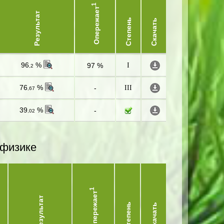
1
Опережает
Результат
Степень
Скачать
96
%
97 %
I
,2
76
%
-
III
,67
39
%
-
,02
 физике
1
Опережает
Результат
Степень
Скачать