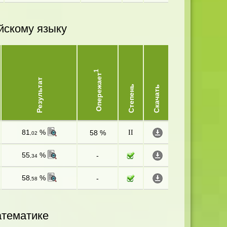
йскому языку
1
Опережает
Результат
Степень
Скачать
81
%
58 %
II
,02
55
%
-
,34
58
%
-
,58
атематике