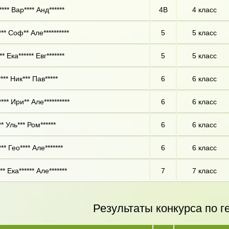
*** Вар**** Анд******
4В
4 класс
** Соф** Але**********
5
5 класс
* Ека****** Евг*******
5
5 класс
*** Ник*** Пав*****
6
6 класс
*** Ири** Але**********
6
6 класс
** Уль*** Ром******
6
6 класс
** Гео**** Але*******
6
6 класс
** Ека****** Але*******
7
7 класс
Результаты конкурса по г