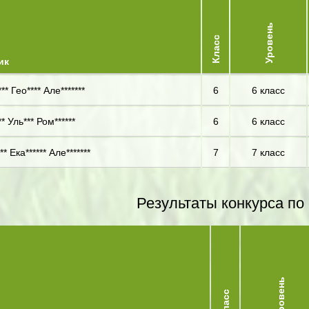
Уровень
Класс
ик
** Гео**** Але*******
6
6 класс
** Уль*** Ром******
6
6 класс
** Ека****** Але*******
7
7 класс
Результаты конкурса по
Уровень
Класс