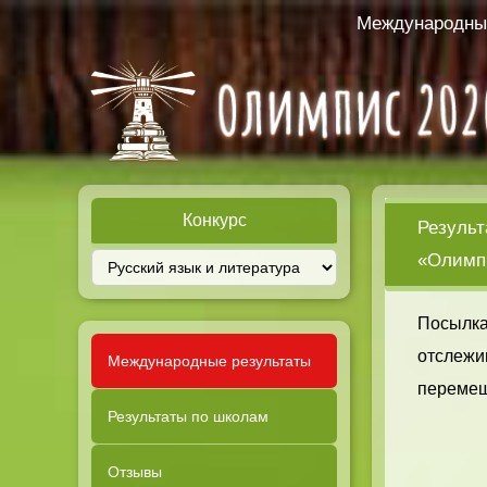
Международный
Конкурс
Результ
«Олимпи
Посылка
отслежи
Международные результаты
перемещ
Результаты по школам
Отзывы