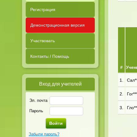
Регистрация
Демонстрационная версия
Участвовать
Контакты / Помощь
#
Учен
1.
Сал**
Вход для учителей
2.
Гог**
Эл. почта
3.
Гло**
Пароль
Забыли пароль?