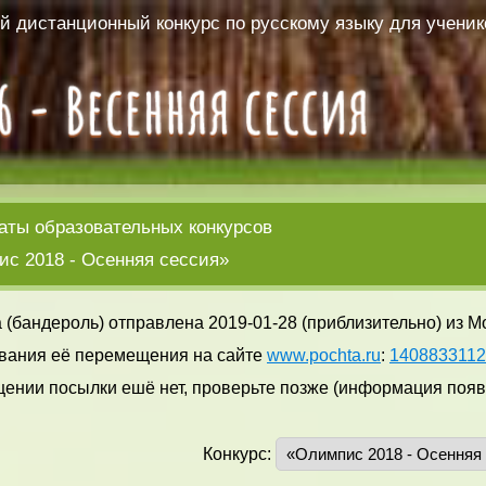
 дистанционный конкурс по русскому языку для ученико
аты образовательных конкурсов
с 2018 - Осенняя сессия»
 (бандероль) отправлена 2019-01-28 (приблизительно) из М
вания её перемещения на сайте
www.pochta.ru
:
140883311
ении посылки ешё нет, проверьте позже (информация появл
Конкурс: