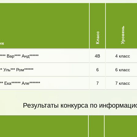
Уровень
Класс
ик
*** Вар**** Анд******
4В
4 класс
** Уль*** Ром******
6
6 класс
** Ека****** Але*******
7
7 класс
Результаты конкурса по информаци