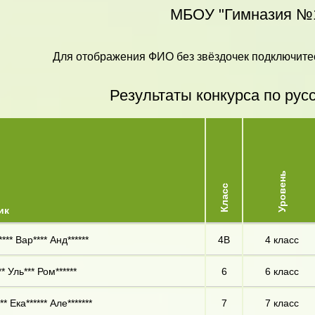
МБОУ "Гимназия №
Для отображения ФИО без звёздочек подключитес
Результаты конкурса по рус
Уровень
Класс
ик
*** Вар**** Анд******
4В
4 класс
** Уль*** Ром******
6
6 класс
** Ека****** Але*******
7
7 класс