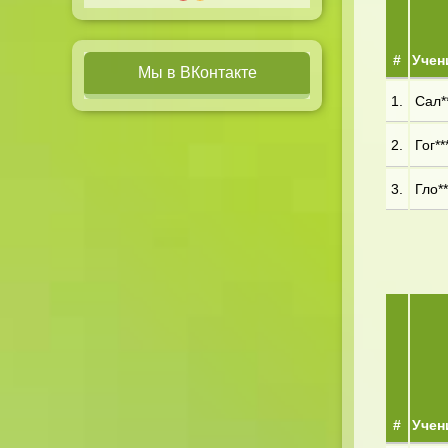
#
Учен
Мы в ВКонтакте
1.
Сал**
2.
Гог**
3.
Гло**
#
Учен