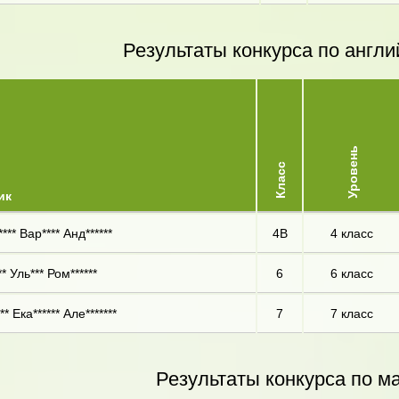
Результаты конкурса по англи
Уровень
Класс
ик
*** Вар**** Анд******
4В
4 класс
** Уль*** Ром******
6
6 класс
** Ека****** Але*******
7
7 класс
Результаты конкурса по м