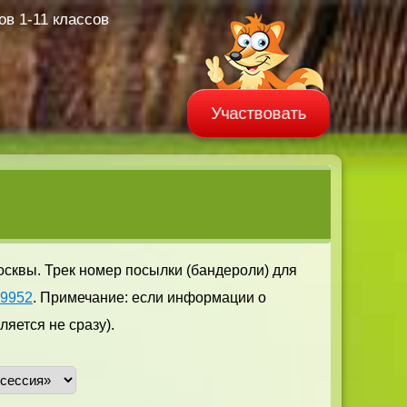
в 1-11 классов
Участвовать
осквы. Трек номер посылки (бандероли) для
29952
. Примечание: если информации о
яется не сразу).