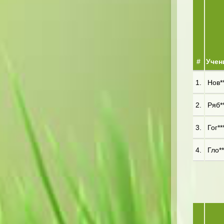
#
Учен
1.
Нов**
2.
Ряб**
3.
Гог**
4.
Гло**