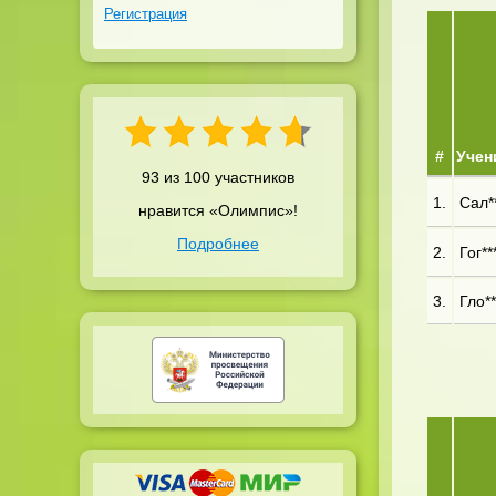
Регистрация
#
Учен
93 из 100 участников
1.
Сал**
нравится «Олимпис»!
Подробнее
2.
Гог**
3.
Гло**