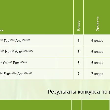
Уровень
Класс
ик
** Гео**** Але*******
6
6 класс
*** Ири** Але**********
6
6 класс
** Уль*** Ром******
6
6 класс
** Ека****** Але*******
7
7 класс
Результаты конкурса по 