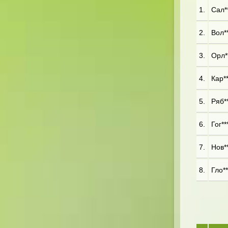
1.
Сал**
2.
Вол**
3.
Орл**
4.
Кар**
5.
Ряб**
6.
Гог**
7.
Нов**
8.
Гло**