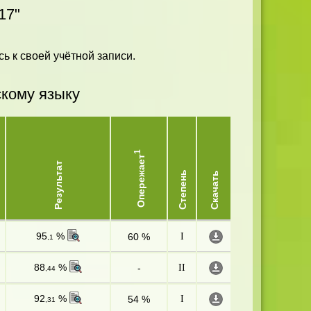
17"
ь к своей учётной записи.
скому языку
1
Опережает
Результат
Степень
Скачать
95
%
60 %
I
,1
88
%
-
II
,44
92
%
54 %
I
,31