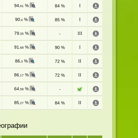
94
%
84 %
I
,61
90
%
85 %
I
,4
79
%
-
III
,35
91
%
90 %
I
,68
86
%
72 %
II
,3
86
%
72 %
II
,17
64
%
-
,58
85
%
84 %
II
,27
еографии