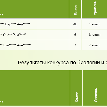
Уровень
Класс
ик
*** Вар**** Анд******
4В
4 класс
** Уль*** Ром******
6
6 класс
** Ека****** Але*******
7
7 класс
Результаты конкурса по биологии 
Уровень
Класс
ик