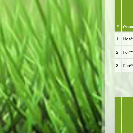
#
Учен
1.
Нов**
2.
Гог**
3.
Гло**