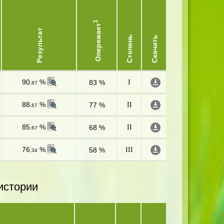
1
Опережает
Результат
Степень
Скачать
90
%
83 %
I
,87
88
%
77 %
II
,67
85
%
68 %
II
,67
76
%
58 %
III
,34
истории