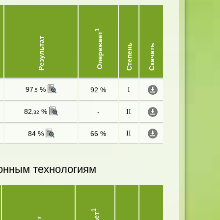
1
Опережает
Результат
Степень
Скачать
97
%
92 %
I
,5
82
%
-
II
,32
84 %
66 %
II
онным технологиям
1