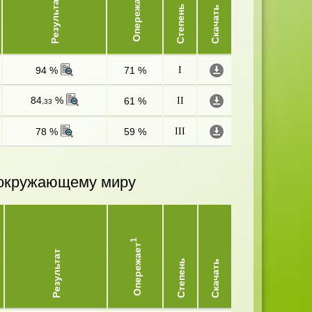
Опережает
Результат
Степень
Скачать
94 %
71 %
I
84
%
61 %
II
,33
78 %
59 %
III
и окружающему миру
1
Опережает
Результат
Степень
Скачать