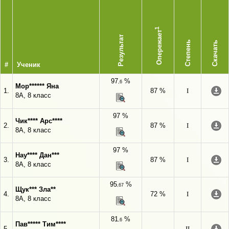
1
Опережает
Результат
Степень
Скачать
#
Ученик
97
%
,6
Мор****** Яна
1.
87 %
I
8А, 8 класс
97 %
Чик**** Арс****
2.
87 %
I
8А, 8 класс
97 %
Нау**** Дан***
3.
87 %
I
8А, 8 класс
95
%
,67
Щук*** Зла**
4.
72 %
I
8А, 8 класс
81
%
,6
Пав***** Тим****
5.
-
II