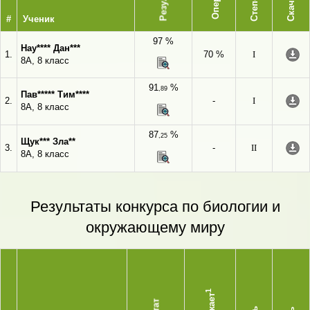
Степень
Скачать
#
Ученик
97 %
Нау**** Дан***
1.
70 %
I
8А, 8 класс
91
%
,89
Пав***** Тим****
2.
-
I
8А, 8 класс
87
%
,25
Щук*** Зла**
3.
-
II
8А, 8 класс
Результаты конкурса по биологии и
окружающему миру
1