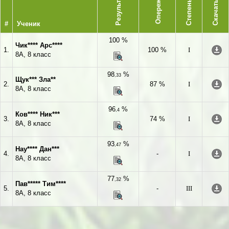
Опережает
Результат
Степень
Скачать
#
Ученик
100 %
Чик**** Арс****
1.
100 %
I
8А, 8 класс
98
%
,33
Щук*** Зла**
2.
87 %
I
8А, 8 класс
96
%
,4
Ков**** Ник***
3.
74 %
I
8А, 8 класс
93
%
,47
Нау**** Дан***
4.
-
I
8А, 8 класс
77
%
,32
Пав***** Тим****
5.
-
III
8А, 8 класс