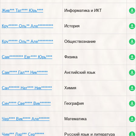
Жив*** Тат**** Юрь****
Информатика и ИКТ
Кру****** Оль** Але**********
История
Кру****** Оль** Але**********
Обществознание
Сам********* Евг**** Юрь****
Физика
Сам***** Гал*** Ник*******
Английский язык
Сан******* Нат**** Ник*******
Химия
Син***** Све***** Вик*******
География
Чер**** Вик***** Але*******
Математика
Чим*** Лар*** Сер******
Русский язык и литература