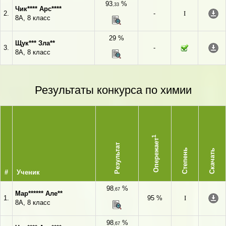
93
%
,33
Чик**** Арс****
2.
-
I
8А, 8 класс
29 %
Щук*** Зла**
3.
-
8А, 8 класс
Результаты конкурса по химии
1
Опережает
Результат
Степень
Скачать
#
Ученик
98
%
,67
Мар****** Але**
1.
95 %
I
8А, 8 класс
98
%
,67