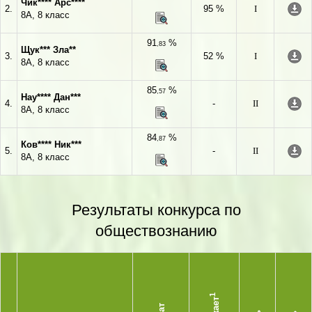
Чик**** Арс****
2.
95 %
I
8А, 8 класс
91
%
,83
Щук*** Зла**
3.
52 %
I
8А, 8 класс
85
%
,57
Нау**** Дан***
4.
-
II
8А, 8 класс
84
%
,87
Ков**** Ник***
5.
-
II
8А, 8 класс
Результаты конкурса по
обществознанию
1