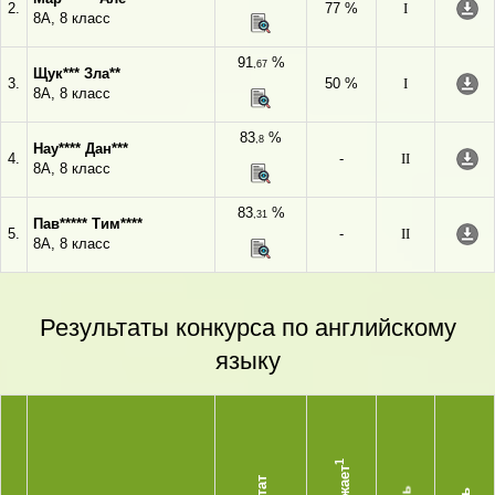
2.
77 %
I
8А, 8 класс
91
%
,67
Щук*** Зла**
3.
50 %
I
8А, 8 класс
83
%
,8
Нау**** Дан***
4.
-
II
8А, 8 класс
83
%
,31
Пав***** Тим****
5.
-
II
8А, 8 класс
Результаты конкурса по английскому
языку
1