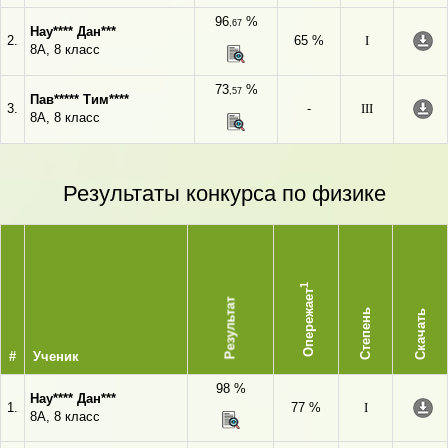
96
%
,67
Нау**** Дан***
2.
65 %
I
8А, 8 класс
73
%
,57
Пав***** Тим****
3.
-
III
8А, 8 класс
Результаты конкурса по физике
1
Опережает
Результат
Степень
Скачать
#
Ученик
98 %
Нау**** Дан***
1.
77 %
I
8А, 8 класс