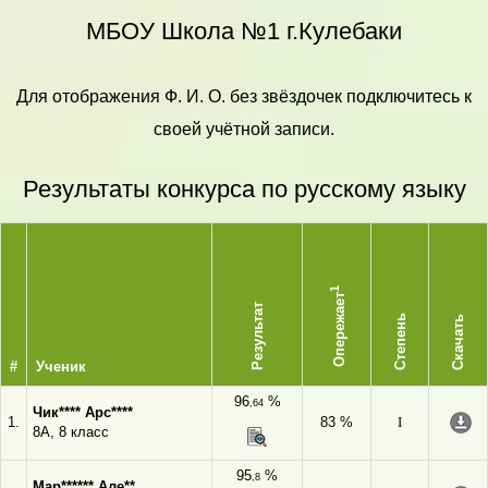
МБОУ Школа №1 г.Кулебаки
Для отображения Ф. И. О. без звёздочек подключитесь к
своей учётной записи.
Результаты конкурса по русскому языку
1
Опережает
Результат
Степень
Скачать
#
Ученик
96
%
,64
Чик**** Арс****
1.
83 %
I
8А, 8 класс
95
%
,8
Мар****** Але**