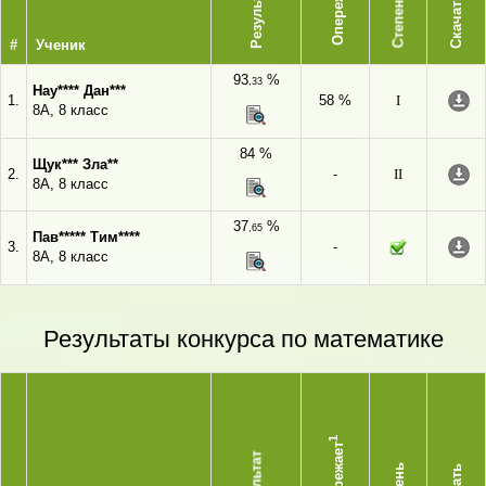
Опережает
Результат
Степень
Скачать
#
Ученик
93
%
,33
Нау**** Дан***
1.
58 %
I
8А, 8 класс
84 %
Щук*** Зла**
2.
-
II
8А, 8 класс
37
%
,65
Пав***** Тим****
3.
-
8А, 8 класс
Результаты конкурса по математике
1
Опережает
Результат