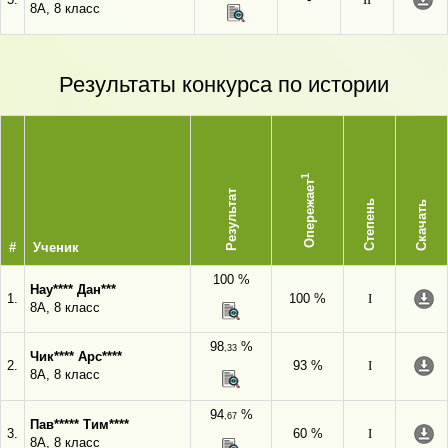
8А, 8 класс
Результаты конкурса по истории
1
Опережает
Результат
Степень
Скачать
#
Ученик
100 %
Нау**** Дан***
1.
100 %
I
8А, 8 класс
98
%
,33
Чик**** Арс****
2.
93 %
I
8А, 8 класс
94
%
,67
Пав***** Тим****
3.
60 %
I
8А, 8 класс