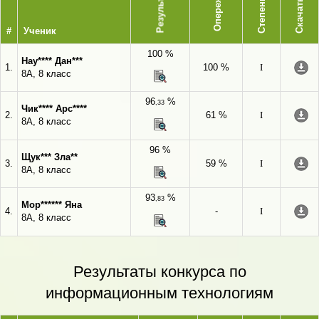
Опережает
Результат
Степень
Скачать
#
Ученик
100 %
Нау**** Дан***
1.
100 %
I
8А, 8 класс
96
%
,33
Чик**** Арс****
2.
61 %
I
8А, 8 класс
96 %
Щук*** Зла**
3.
59 %
I
8А, 8 класс
93
%
,83
Мор****** Яна
4.
-
I
8А, 8 класс
Результаты конкурса по
информационным технологиям