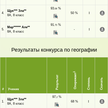
93
%
,08
Щук*** Зла**
4.
50 %
I
8А, 8 класс
91
%
,75
Мар****** Але**
5.
-
I
8А, 8 класс
Результаты конкурса по географии
1
Опережает
Результат
Степень
Скачать
#
Ученик
97
%
,2
Щук*** Зла**
1.
68 %
I
8А, 8 класс