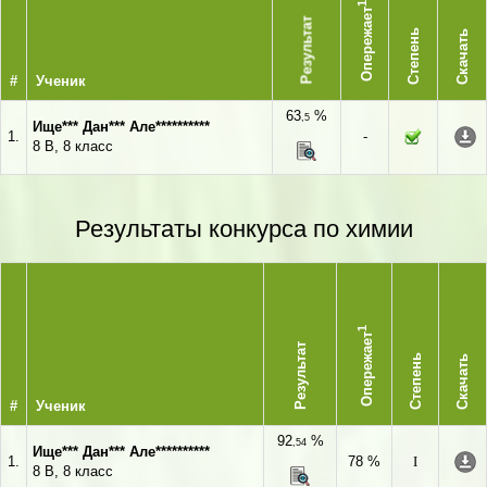
1
Опережает
Результат
Степень
Скачать
#
Ученик
63
%
,5
Ище*** Дан*** Але**********
1.
-
8 В, 8 класс
Результаты конкурса по химии
1
Опережает
Результат
Степень
Скачать
#
Ученик
92
%
,54
Ище*** Дан*** Але**********
1.
78 %
I
8 В, 8 класс