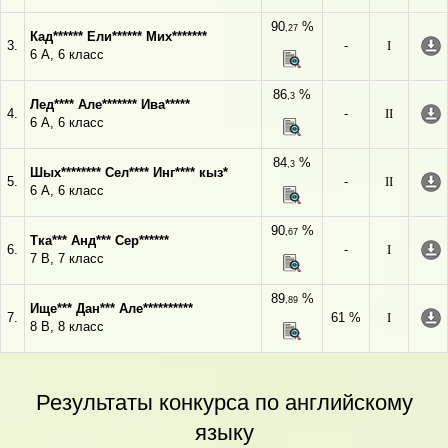
90
%
,27
Кад****** Ели****** Мих*******
3.
-
I
6 А, 6 класс
86
%
,3
Лед**** Але******* Ива*****
4.
-
II
6 А, 6 класс
84
%
,3
Шых******** Сел**** Инг**** кыз*
5.
-
II
6 А, 6 класс
90
%
,67
Тка*** Анд*** Сер******
6.
-
I
7 В, 7 класс
89
%
,89
Ище*** Дан*** Але**********
7.
61 %
I
8 В, 8 класс
Результаты конкурса по английскому
языку