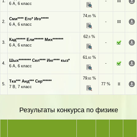
1.
-
III
6 А, 6 класс
74
%
,85
Сми**** Его* Иго*****
2.
-
III
6 А, 6 класс
62
%
,5
Кад****** Ели****** Мих*******
3.
-
6 А, 6 класс
61
%
,92
Шых******** Сел**** Инг**** кыз*
4.
-
6 А, 6 класс
79
%
,92
Тка*** Анд*** Сер******
5.
77 %
II
7 В, 7 класс
Результаты конкурса по физике