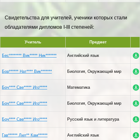
Свидетельства для учителей, ученики которых стали
обладателями дипломов I-III степеней:
Учитель
Предмет
Бес******** Вик***** Ник*******
Английский язык
Бор****** Нат**** Вик*******
Биология, Окружающий мир
Боч**** Све***** Иго*****
Математика
Боч**** Све***** Иго*****
Биология, Окружающий мир
Боч**** Све***** Иго*****
Русский язык и литература
Гав****** Лил** Кам******
Английский язык