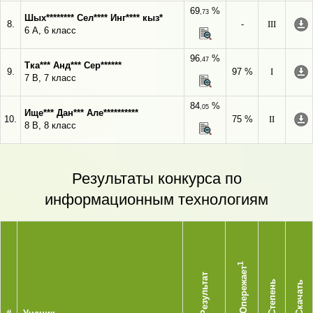
69
%
,73
Шых******** Сел**** Инг**** кыз*
8.
-
III
6 А, 6 класс
96
%
,47
Тка*** Анд*** Сер******
9.
97 %
I
7 В, 7 класс
84
%
,05
Ище*** Дан*** Але**********
10.
75 %
II
8 В, 8 класс
Результаты конкурса по
информационным технологиям
1
Опережает
Результат
Степень
Скачать