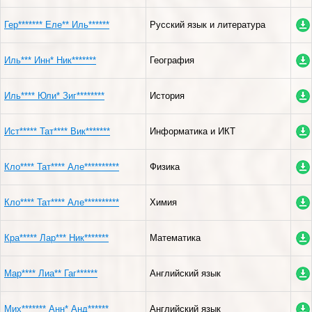
Гер******* Еле** Иль******
Русский язык и литература
Иль*** Инн* Ник*******
География
Иль**** Юли* Зиг********
История
Ист***** Тат**** Вик*******
Информатика и ИКТ
Кло**** Тат**** Але**********
Физика
Кло**** Тат**** Але**********
Химия
Кра***** Лар*** Ник*******
Математика
Мар**** Лиа** Гаг******
Английский язык
Мих******* Анн* Анд******
Английский язык