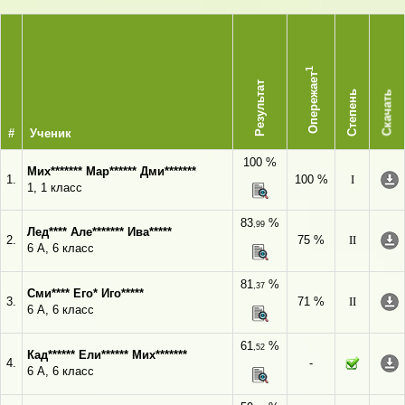
1
Опережает
Результат
Степень
Скачать
#
Ученик
100 %
Мих******* Мар****** Дми*******
1.
100 %
I
1, 1 класс
83
%
,99
Лед**** Але******* Ива*****
2.
75 %
II
6 А, 6 класс
81
%
,37
Сми**** Его* Иго*****
3.
71 %
II
6 А, 6 класс
61
%
,52
Кад****** Ели****** Мих*******
4.
-
6 А, 6 класс