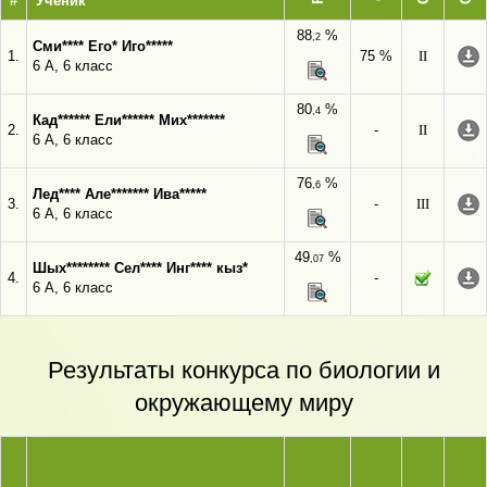
#
Ученик
88
%
,2
Сми**** Его* Иго*****
1.
75 %
II
6 А, 6 класс
80
%
,4
Кад****** Ели****** Мих*******
2.
-
II
6 А, 6 класс
76
%
,6
Лед**** Але******* Ива*****
3.
-
III
6 А, 6 класс
49
%
,07
Шых******** Сел**** Инг**** кыз*
4.
-
6 А, 6 класс
Результаты конкурса по биологии и
окружающему миру