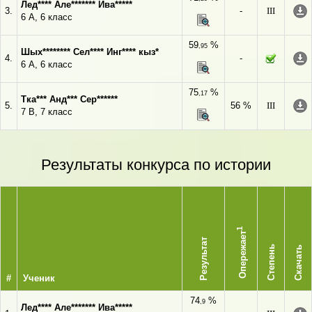
Лед**** Але******* Ива*****
3.
-
III
6 А, 6 класс
59
%
,95
Шых******** Сел**** Инг**** кыз*
4.
-
6 А, 6 класс
75
%
,17
Тка*** Анд*** Сер******
5.
56 %
III
7 В, 7 класс
Результаты конкурса по истории
1
Опережает
Результат
Степень
Скачать
#
Ученик
74
%
,9
Лед**** Але******* Ива*****