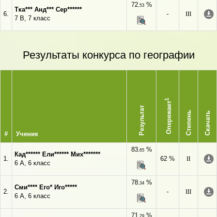
72
%
,53
Тка*** Анд*** Сер******
6.
-
III
7 В, 7 класс
Результаты конкурса по географии
1
Опережает
Результат
Степень
Скачать
#
Ученик
83
%
,65
Кад****** Ели****** Мих*******
1.
62 %
II
6 А, 6 класс
78
%
,34
Сми**** Его* Иго*****
2.
-
III
6 А, 6 класс
71
%
,29