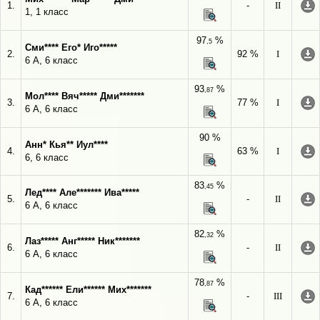
1.
-
II
1, 1 класс
97
%
,5
Сми**** Его* Иго*****
2.
92 %
I
6 А, 6 класс
93
%
,87
Мол**** Вяч***** Дми*******
3.
77 %
I
6 А, 6 класс
90 %
Анн* Кья** Иул****
4.
63 %
I
6, 6 класс
83
%
,45
Лед**** Але******* Ива*****
5.
-
II
6 А, 6 класс
82
%
,32
Лаз***** Анг***** Ник*******
6.
-
II
6 А, 6 класс
78
%
,87
Кад****** Ели****** Мих*******
7.
-
III
6 А, 6 класс