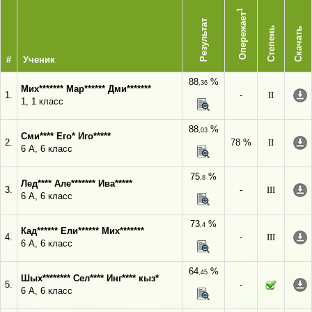
1
Опережает
Результат
Степень
Скачать
#
Ученик
88
%
,36
Мих******* Мар****** Дми*******
1.
-
II
1, 1 класс
88
%
,03
Сми**** Его* Иго*****
2.
78 %
II
6 А, 6 класс
75
%
,8
Лед**** Але******* Ива*****
3.
-
III
6 А, 6 класс
73
%
,4
Кад****** Ели****** Мих*******
4.
-
III
6 А, 6 класс
64
%
,45
Шых******** Сел**** Инг**** кыз*
5.
-
6 А, 6 класс