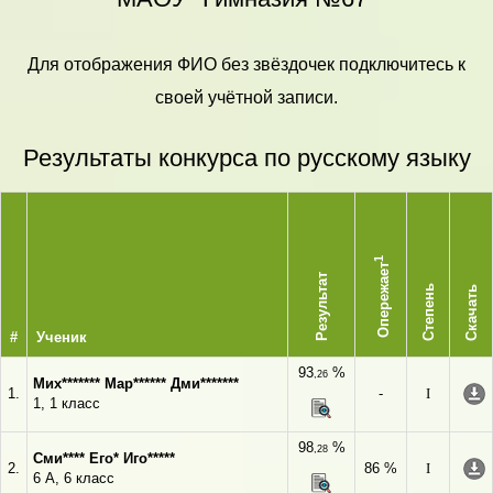
Для отображения ФИО без звёздочек подключитесь к
своей учётной записи.
Результаты конкурса по русскому языку
1
Опережает
Результат
Степень
Скачать
#
Ученик
93
%
,26
Мих******* Мар****** Дми*******
1.
-
I
1, 1 класс
98
%
,28
Сми**** Его* Иго*****
2.
86 %
I
6 А, 6 класс