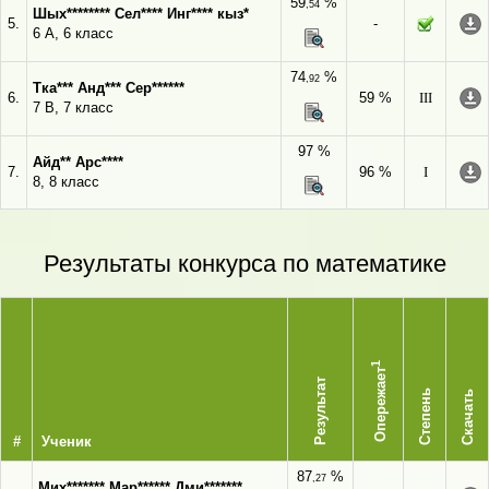
59
%
,54
Шых******** Сел**** Инг**** кыз*
5.
-
6 А, 6 класс
74
%
,92
Тка*** Анд*** Сер******
6.
59 %
III
7 В, 7 класс
97 %
Айд** Арс****
7.
96 %
I
8, 8 класс
Результаты конкурса по математике
1
Опережает
Результат
Степень
Скачать
#
Ученик
87
%
,27
Мих******* Мар****** Дми*******