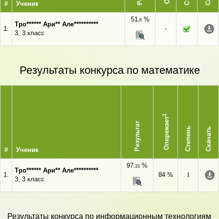
#
Ученик
51
%
,6
Тро****** Ари** Але**********
1.
-
3, 3 класс
Результаты конкурса по математике
1
Опережает
Результат
Степень
Скачать
#
Ученик
97
%
,33
Тро****** Ари** Але**********
1.
84 %
I
3, 3 класс
Результаты конкурса по информационным технологиям