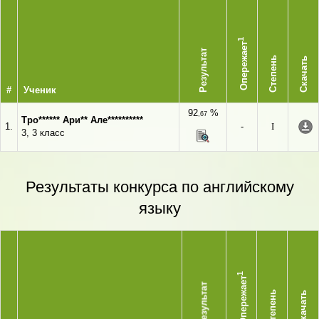
1
Опережает
Результат
Степень
Скачать
#
Ученик
92
%
,67
Тро****** Ари** Але**********
1.
-
I
3, 3 класс
Результаты конкурса по английскому
языку
1
Опережает
Результат
Степень
Скачать