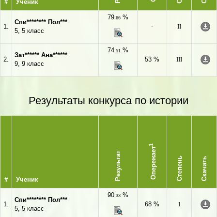
#
Ученик
79
%
,66
Спи******** Пол***
1.
-
II
5, 5 класс
74
%
,51
Зат****** Ана******
2.
53 %
III
9, 9 класс
Результаты конкурса по истории
1
Опережает
Результат
Степень
Скачать
#
Ученик
90
%
,33
Спи******** Пол***
1.
68 %
I
5, 5 класс