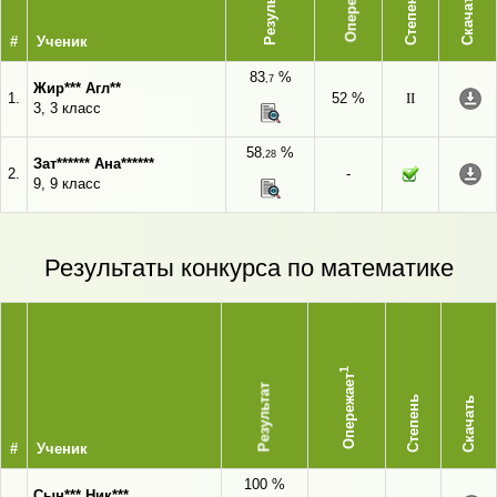
Опережает
Результат
Степень
Скачать
#
Ученик
83
%
,7
Жир*** Агл**
1.
52 %
II
3, 3 класс
58
%
,28
Зат****** Ана******
2.
-
9, 9 класс
Результаты конкурса по математике
1
Опережает
Результат
Степень
Скачать
#
Ученик
100 %
Сын*** Ник***