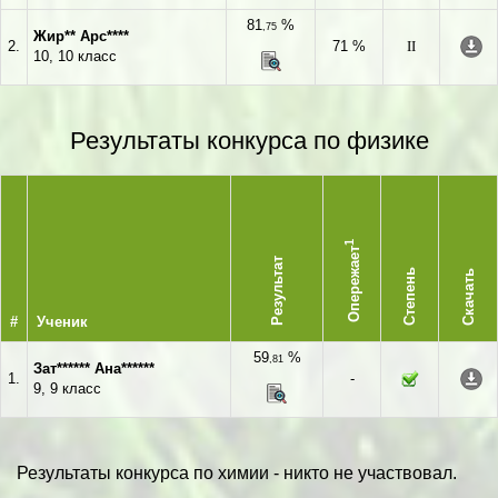
81
%
,75
Жир** Арс****
2.
71 %
II
10, 10 класс
Результаты конкурса по физике
1
Опережает
Результат
Степень
Скачать
#
Ученик
59
%
,81
Зат****** Ана******
1.
-
9, 9 класс
Результаты конкурса по химии - никто не участвовал.