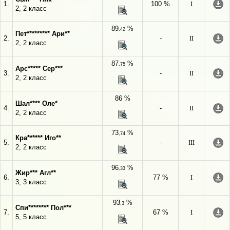
1.
100 %
I
2, 2 класс
89
%
,42
Пет********* Ари**
2.
-
II
2, 2 класс
87
%
,75
Арс***** Сер***
3.
-
II
2, 2 класс
86 %
Шал**** Оле*
4.
-
II
2, 2 класс
73
%
,74
Кра****** Иго**
5.
-
III
2, 2 класс
96
%
,33
Жир*** Агл**
6.
77 %
I
3, 3 класс
93
%
,3
Спи******** Пол***
7.
67 %
I
5, 5 класс