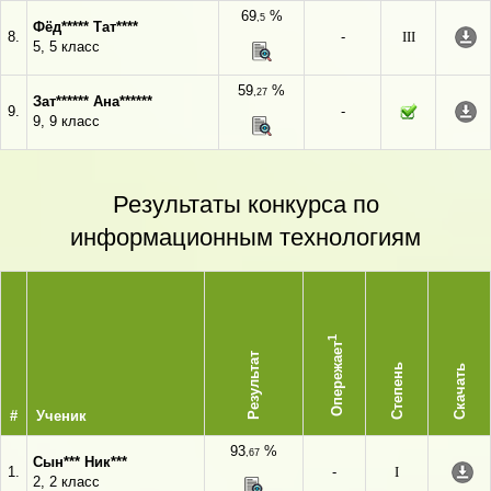
69
%
,5
Фёд***** Тат****
8.
-
III
5, 5 класс
59
%
,27
Зат****** Ана******
9.
-
9, 9 класс
Результаты конкурса по
информационным технологиям
1
Опережает
Результат
Степень
Скачать
#
Ученик
93
%
,67
Сын*** Ник***
1.
-
I
2, 2 класс