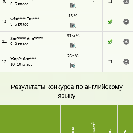
9.
-
III
5, 5 класс
15 %
Фёд***** Тат****
10.
-
5, 5 класс
69
%
,44
Зат****** Ана******
11.
-
9, 9 класс
75
%
,7
Жир** Арс****
12.
-
III
10, 10 класс
Результаты конкурса по английскому
языку
1