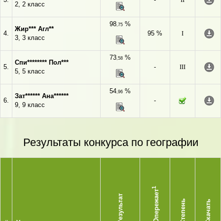
2, 2 класс
98
%
,75
Жир*** Агл**
4.
95 %
I
3, 3 класс
73
%
,58
Спи******** Пол***
5.
-
III
5, 5 класс
54
%
,96
Зат****** Ана******
6.
-
9, 9 класс
Результаты конкурса по географии
1
Опережает
Результат
Степень
Скачать