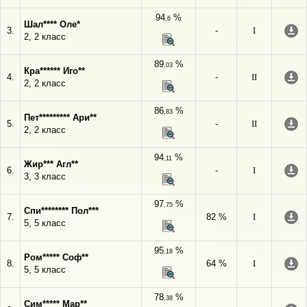
94
%
,6
Шал**** Оле*
3.
-
I
2, 2 класс
89
%
,03
Кра****** Иго**
4.
-
II
2, 2 класс
86
%
,83
Пет********* Ари**
5.
-
II
2, 2 класс
94
%
,11
Жир*** Агл**
6.
-
I
3, 3 класс
97
%
,75
Спи******** Пол***
7.
82 %
I
5, 5 класс
95
%
,18
Ром***** Соф**
8.
64 %
I
5, 5 класс
78
%
,38
Сим***** Мар**