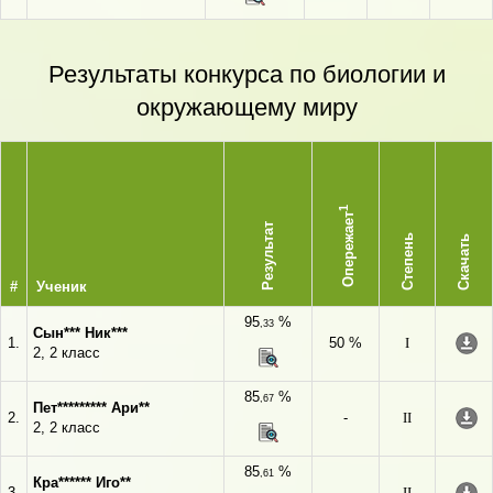
Результаты конкурса по биологии и
окружающему миру
1
Опережает
Результат
Степень
Скачать
#
Ученик
95
%
,33
Сын*** Ник***
1.
50 %
I
2, 2 класс
85
%
,67
Пет********* Ари**
2.
-
II
2, 2 класс
85
%
,61
Кра****** Иго**
3.
-
II