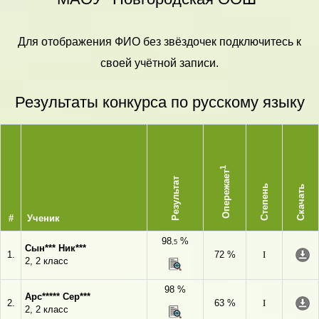
Для отображения ФИО без звёздочек подключитесь к
своей учётной записи.
Результаты конкурса по русскому языку
1
Опережает
Результат
Степень
Скачать
#
Ученик
98
%
,5
Сын*** Ник***
1.
72 %
I
2, 2 класс
98 %
Арс***** Сер***
2.
63 %
I
2, 2 класс