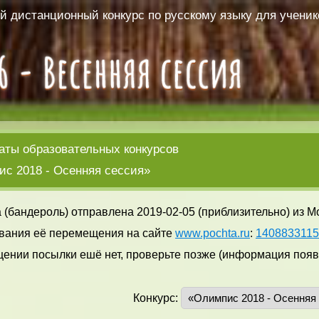
 дистанционный конкурс по русскому языку для ученико
аты образовательных конкурсов
с 2018 - Осенняя сессия»
 (бандероль) отправлена 2019-02-05 (приблизительно) из М
вания её перемещения на сайте
www.pochta.ru
:
140883311
ении посылки ешё нет, проверьте позже (информация появл
Конкурс: