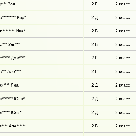
р*** Зоя
2 Г
2 класс
а********* Кир*
2 Д
2 класс
п******** Ива*
2 В
2 класс
а*** Уль***
2 В
2 класс
е***** Дми****
2 Г
2 класс
в*** Але****
2 Г
2 класс
х**** Яна
2 Д
2 класс
н******* Юнн*
2 Д
2 класс
д***** Юли*
2 Д
2 класс
з**** Але******
2 В
2 класс