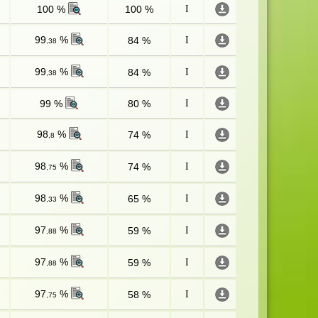
100 %
100 %
I
99
%
84 %
I
,38
99
%
84 %
I
,38
99 %
80 %
I
98
%
74 %
I
,8
98
%
74 %
I
,75
98
%
65 %
I
,33
97
%
59 %
I
,88
97
%
59 %
I
,88
97
%
58 %
I
,75