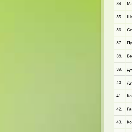
34.
Ма
35.
Ше
36.
Се
37.
Пу
38.
Ве
39.
Дж
40.
Ду
41.
Ко
42.
Га
43.
Ко