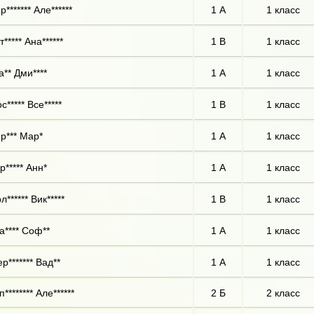
р******* Але******
1 А
1 класс
т***** Ана******
1 В
1 класс
а** Дми****
1 А
1 класс
с***** Все*****
1 В
1 класс
р*** Мар*
1 А
1 класс
р***** Анн*
1 А
1 класс
л****** Вик*****
1 В
1 класс
а**** Соф**
1 А
1 класс
р******* Вад**
1 А
1 класс
п******** Але******
2 Б
2 класс