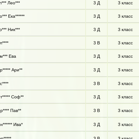
л*** Лео***
3 Д
3 класс
о*** Ека******
3 Д
3 класс
р*** Ник***
3 Д
3 класс
л****
3 В
3 класс
м*** Ева
3 Д
3 класс
р***** Ари**
3 Д
3 класс
с****
3 В
3 класс
т***** Соф**
3 Д
3 класс
р**** Пав**
3 В
3 класс
н****** Ива*
3 Д
3 класс
р*****
3 В
3 класс