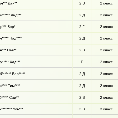
л*** Дан**
2 В
2 класс
л***** Анд***
2 Д
2 класс
р*** Вер*
2 Г
2 класс
ч***** Над****
2 Д
2 класс
н*** Пав**
2 В
2 класс
у***** Хад***
Е
2 класс
б******* Вер*****
2 Д
2 класс
с**** Тим****
2 Д
2 класс
б***** Саи**
2 В
2 класс
к******** Уль***
3 В
3 класс