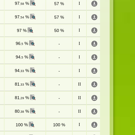
97
%
57 %
I
,58
97
%
57 %
I
,54
97 %
50 %
I
96
%
-
I
,5
94
%
-
I
,5
94
%
-
I
,33
81
%
-
II
,33
81
%
-
II
,29
80
%
-
II
,38
100 %
100 %
I