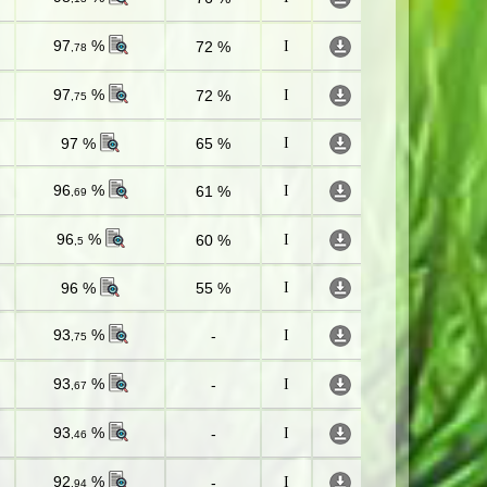
97
%
72 %
I
,78
97
%
72 %
I
,75
97 %
65 %
I
96
%
61 %
I
,69
96
%
60 %
I
,5
96 %
55 %
I
93
%
-
I
,75
93
%
-
I
,67
93
%
-
I
,46
92
%
-
I
,94