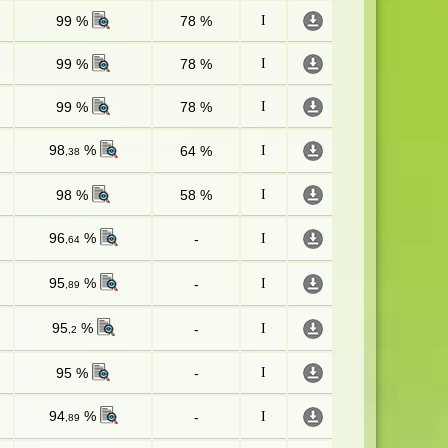
99 %
78 %
I
99 %
78 %
I
99 %
78 %
I
98
%
64 %
I
,38
98 %
58 %
I
96
%
-
I
,64
95
%
-
I
,89
95
%
-
I
,2
95 %
-
I
94
%
-
I
,89