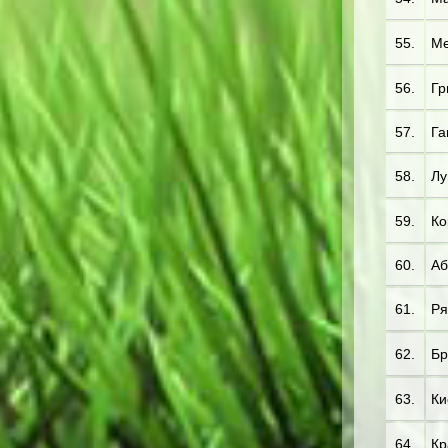
55.
Ме
56.
Гр
57.
Га
58.
Лу
59.
Ко
60.
Аб
61.
Ря
62.
Бр
63.
Ки
64.
Кр