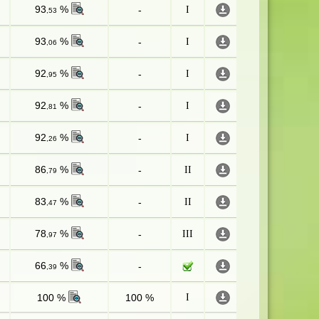
93
%
-
I
,53
93
%
-
I
,06
92
%
-
I
,95
92
%
-
I
,81
92
%
-
I
,26
86
%
-
II
,79
83
%
-
II
,47
78
%
-
III
,97
66
%
-
,39
100 %
100 %
I