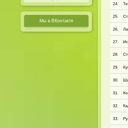
24.
Те
25.
Ст
Мы в ВКонтакте
26.
Ла
27.
Ис
28.
Ст
29.
Ку
30.
Ша
31.
Ко
32.
Ка
33.
Ру