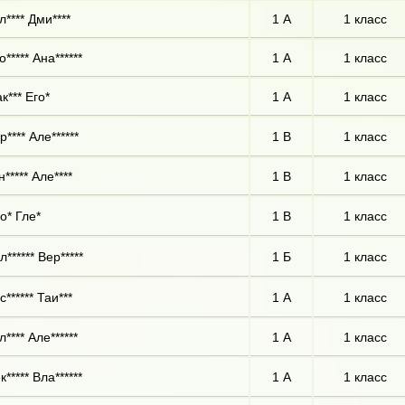
л**** Дми****
1 А
1 класс
о***** Ана******
1 А
1 класс
к*** Его*
1 А
1 класс
р**** Але******
1 В
1 класс
н***** Але****
1 В
1 класс
о* Гле*
1 В
1 класс
л****** Вер*****
1 Б
1 класс
с****** Таи***
1 А
1 класс
л**** Але******
1 А
1 класс
к***** Вла******
1 А
1 класс