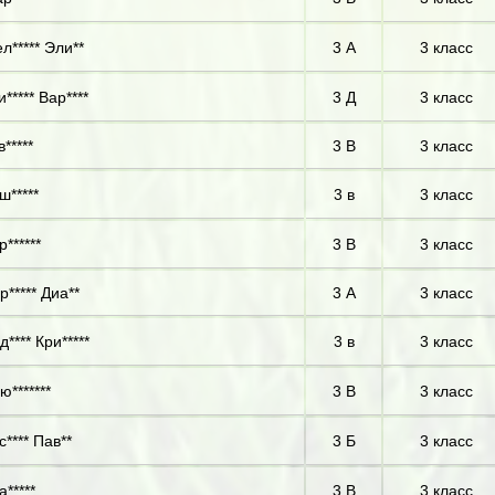
л***** Эли**
3 А
3 класс
и***** Вар****
3 Д
3 класс
в*****
3 В
3 класс
ш*****
3 в
3 класс
р******
3 В
3 класс
р***** Диа**
3 А
3 класс
д**** Кри*****
3 в
3 класс
ю*******
3 В
3 класс
с**** Пав**
3 Б
3 класс
а*****
3 В
3 класс