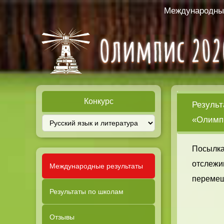
Международный
Конкурс
Результ
«Олимпи
Посылка
отслежи
Международные результаты
перемещ
Результаты по школам
Отзывы