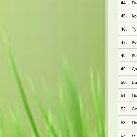
44.
Гу
45.
Кр
46.
Ту
47.
Ко
48.
Ко
49.
До
50.
Ва
51.
По
52.
Со
53.
По
54.
Ма