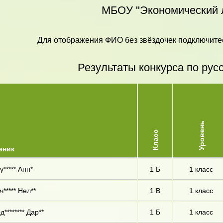
МБОУ "Экономический 
Для отображения ФИО без звёздочек подключитес
Результаты конкурса по рус
Уровень
Класс
еник
у***** Анн*
1 Б
1 класс
ч***** Нел**
1 В
1 класс
д******** Дар**
1 Б
1 класс