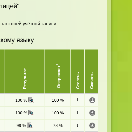
лицей"
ь к своей учётной записи.
скому языку
1
Опережает
Результат
Степень
Скачать
100 %
100 %
I
100 %
100 %
I
99 %
78 %
I