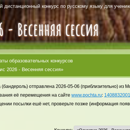
 дистанционный конкурс по русскому языку для ученико
аты образовательных конкурсов
с 2026 - Весенняя сессия»
 (бандероль) отправлена 2026-05-06 (приблизительно) из М
вания её перемещения на сайте
www.pochta.ru
:
140883200
ении посылки ешё нет, проверьте позже (информация появл