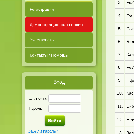
3.
Рез
Регистрация
4.
Фил
Демонстрационная версия
5.
Сыс
Участвовать
6.
Бел
7.
Кал*
Контакты / Помощь
8.
Рез
9.
Пфа
Вход
10.
Кас
Эл. почта
11.
Биб
Пароль
12.
Нес
Забыли пароль?
13.
Зол