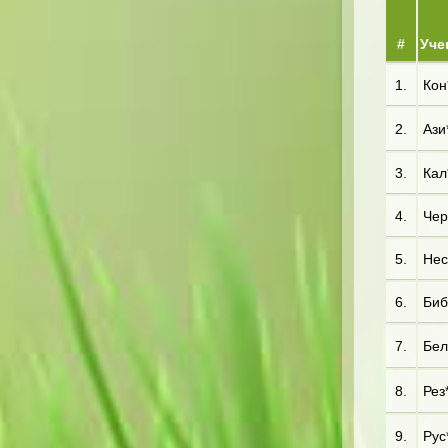
#
Уче
1.
Кон
2.
Ази
3.
Кал*
4.
Чер*
5.
Нес
6.
Биб
7.
Бел
8.
Рез
9.
Рус