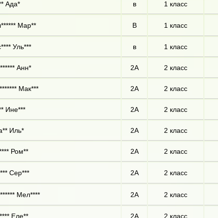
** Ада*
в
1 класс
****** Мар**
В
1 класс
**** Уль***
в
1 класс
****** Анн*
2А
2 класс
****** Мак***
2А
2 класс
** Ине***
2А
2 класс
** Иль*
2А
2 класс
**** Ром**
2А
2 класс
*** Сер***
2А
2 класс
****** Мел****
2А
2 класс
**** Еле**
2А
2 класс