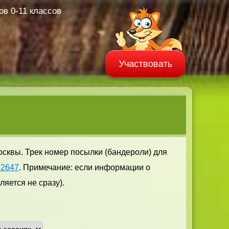
в 0-11 классов
Участвовать
осквы. Трек номер посылки (бандероли) для
12647
. Примечание: если информации о
яется не сразу).