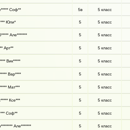
***** Соф**
5в
5 класс
*** Юли*
5
5 класс
**** Але*******
5
5 класс
** Арт**
5
5 класс
*** Вик*****
5
5 класс
**** Вар****
5
5 класс
**** Мат***
5
5 класс
***** Ксе***
5
5 класс
*** Соф**
5
5 класс
******* Але*******
5
5 класс