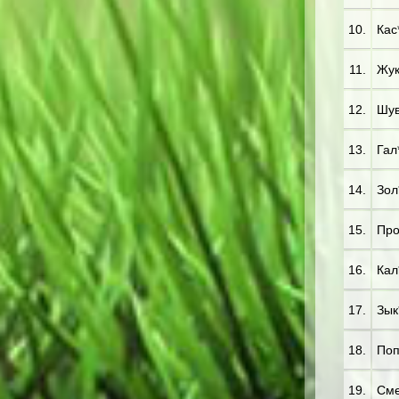
10.
Кас
11.
Жук*
12.
Шув
13.
Гал*
14.
Зол
15.
Про
16.
Кал*
17.
Зык
18.
Поп
19.
Сме