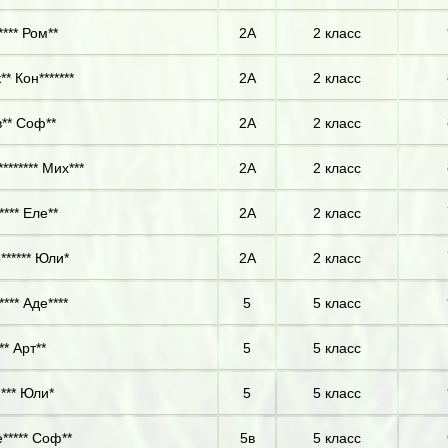
**** Ром**
2А
2 класс
* Кон*******
2А
2 класс
** Соф**
2А
2 класс
******* Мих***
2А
2 класс
**** Еле**
2А
2 класс
****** Юли*
2А
2 класс
*** Аде****
5
5 класс
** Арт**
5
5 класс
*** Юли*
5
5 класс
***** Соф**
5в
5 класс