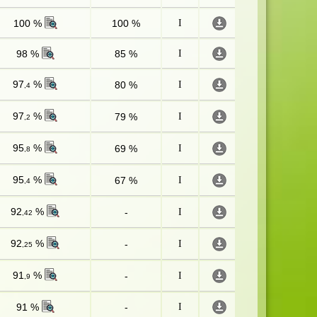
100 %
100 %
I
98 %
85 %
I
97
%
80 %
I
,4
97
%
79 %
I
,2
95
%
69 %
I
,8
95
%
67 %
I
,4
92
%
-
I
,42
92
%
-
I
,25
91
%
-
I
,9
91 %
-
I