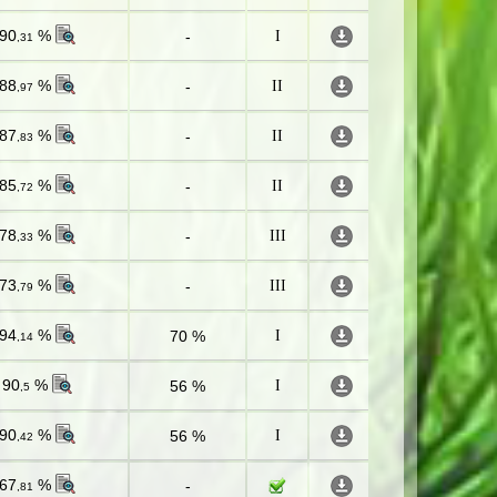
90
%
-
I
,31
88
%
-
II
,97
87
%
-
II
,83
85
%
-
II
,72
78
%
-
III
,33
73
%
-
III
,79
94
%
70 %
I
,14
90
%
56 %
I
,5
90
%
56 %
I
,42
67
%
-
,81