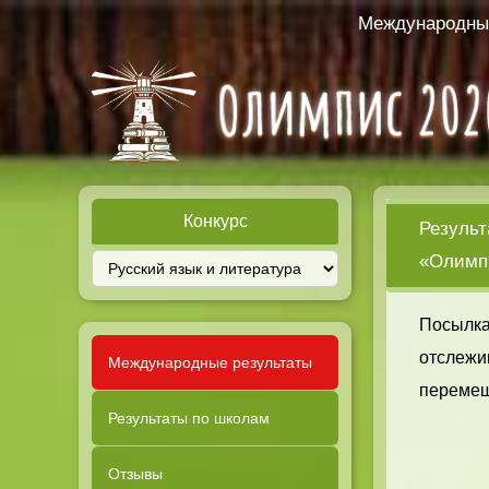
Международный
Конкурс
Результ
«Олимпи
Посылка
отслежи
Международные результаты
перемещ
Результаты по школам
Отзывы