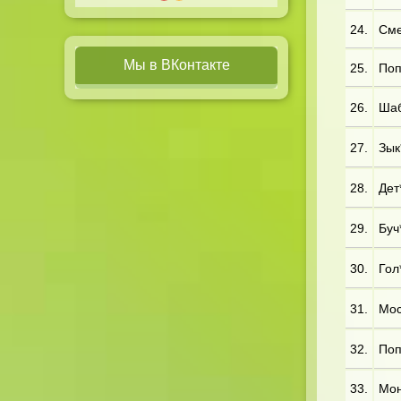
24.
Сме
Мы в ВКонтакте
25.
Поп
26.
Шаб*
27.
Зык
28.
Дет*
29.
Буч*
30.
Гол*
31.
Мос
32.
Поп
33.
Мон*