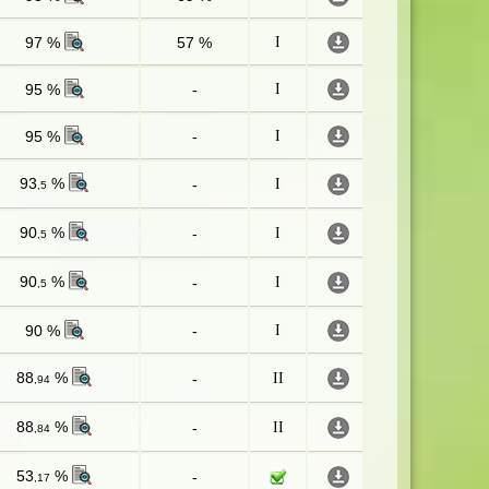
97 %
57 %
I
95 %
-
I
95 %
-
I
93
%
-
I
,5
90
%
-
I
,5
90
%
-
I
,5
90 %
-
I
88
%
-
II
,94
88
%
-
II
,84
53
%
-
,17