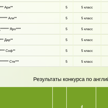
*** Ари**
5
5 класс
****** Али**
5
5 класс
****** Яро****
5
5 класс
*** Дар**
5
5 класс
**** Соф**
5
5 класс
****** Сте***
5
5 класс
Результаты конкурса по англи