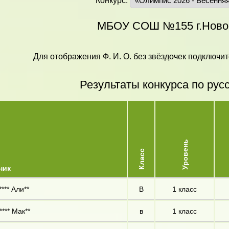
Конкурс:
МБОУ СОШ №155 г.Ново
Для отображения Ф. И. О. без звёздочек подключит
Результаты конкурса по рус
Уровень
Класс
ник
**** Али**
В
1 класс
**** Мак**
в
1 класс