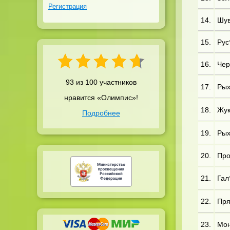
Регистрация
14.
Шув
15.
Рус
16.
Чер*
93 из 100 участников
17.
Рых*
нравится «Олимпис»!
18.
Жук*
Подробнее
19.
Рых*
20.
Про
21.
Гал*
22.
Пря
23.
Мон*