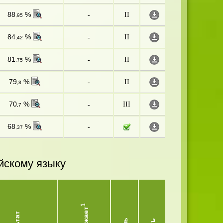
88
%
-
II
,95
84
%
-
II
,42
81
%
-
II
,75
79
%
-
II
,8
70
%
-
III
,7
68
%
-
,37
йскому языку
1