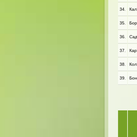
34.
Кал
35.
Бор
36.
Сад*
37.
Кар
38.
Кол
39.
Бон*