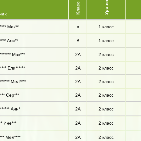
Уровень
Класс
ник
**** Мак**
в
1 класс
**** Али**
В
1 класс
****** Мак***
2А
2 класс
*** Ели******
2А
2 класс
****** Мел****
2А
2 класс
*** Сер***
2А
2 класс
****** Анн*
2А
2 класс
** Ине***
2А
2 класс
*** Мел****
2А
2 класс