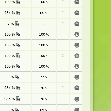
100 %
100 %
I
98
%
65 %
I
,5
97 %
-
I
100 %
100 %
I
100 %
100 %
I
100 %
100 %
I
100 %
100 %
I
99 %
77 %
I
98
%
76 %
I
,5
98
%
76 %
I
,5
98 %
69 %
I