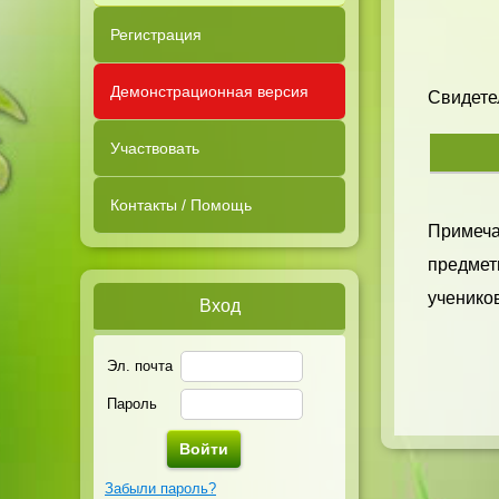
Регистрация
Демонстрационная версия
Свидетел
Участвовать
Контакты / Помощь
Примечан
предметн
учеников
Вход
Эл. почта
Пароль
Забыли пароль?