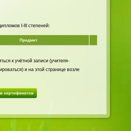
пломов I-III степеней:
Предмет
ться к учётной записи (учителя-
ироваться) и на этой странице возле
ив сертификатов