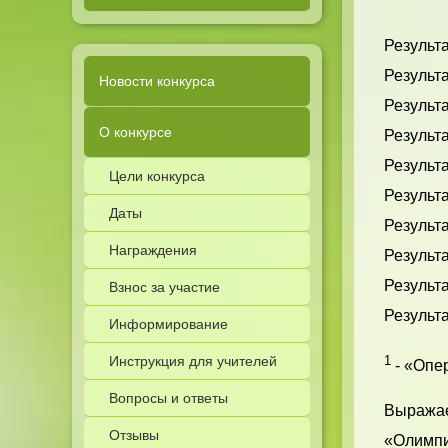
Результа
Результа
Новости конкурса
Результа
О конкурсе
Результа
Результ
Цели конкурса
Результа
Даты
Результа
Награждения
Результа
Результа
Взнос за участие
Результа
Информирование
Инструкция для учителей
1
- «Опер
Вопросы и ответы
Выражае
Отзывы
«Олимпи