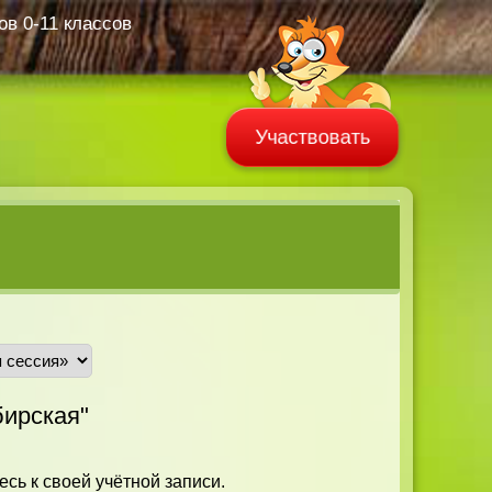
в 0-11 классов
Участвовать
ирская"
есь к своей учётной записи.