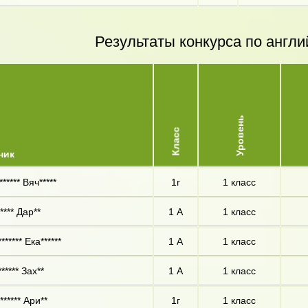
Результаты конкурса по англи
Уровень
Класс
ник
***** Вяч*****
1г
1 класс
**** Дар**
1 А
1 класс
****** Ека******
1 А
1 класс
***** Зах**
1 А
1 класс
****** Ари**
1г
1 класс