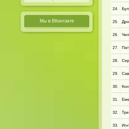
24.
Бул
Мы в ВКонтакте
25.
Дро
26.
Чил
27.
Пат*
28.
Сер
29.
Сав
30.
Кон*
31.
Еме
32.
Тре*
33.
Игн