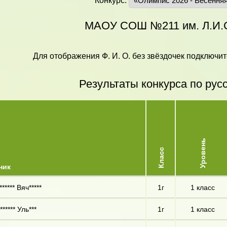
Конкурс:
МАОУ СОШ №211 им. Л.И.
Для отображения Ф. И. О. без звёздочек подключит
Результаты конкурса по рус
Уровень
Класс
ник
***** Вяч*****
1г
1 класс
***** Уль***
1г
1 класс