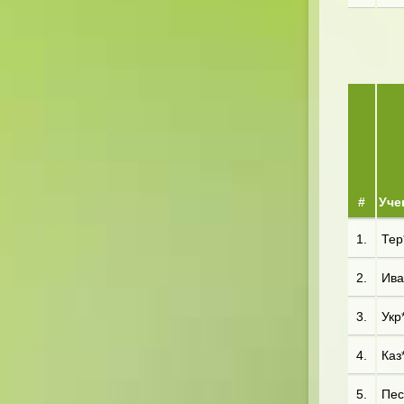
#
Уче
1.
Тер*
2.
Ива
3.
Укр*
4.
Каз*
5.
Пес