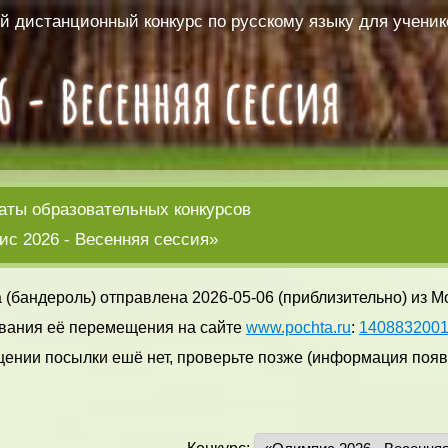
 дистанционный конкурс по русскому языку для ученико
аты образовательных конкурсов
с 2026 - Весенняя сессия»
 (бандероль) отправлена 2026-05-06 (приблизительно) из М
вания её перемещения на сайте
www.pochta.ru
:
140883200
ении посылки ешё нет, проверьте позже (информация появл