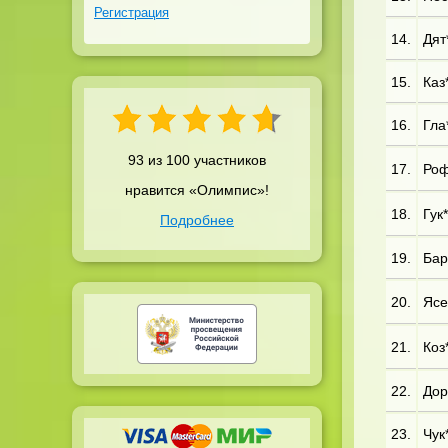
Регистрация
14.
Дят*
15.
Каз*
16.
Гла
93 из 100 участников
17.
Роф
нравится «Олимпис»!
18.
Гук*
Подробнее
19.
Бар
20.
Ясе*
21.
Коз*
22.
Дор
23.
Чук*