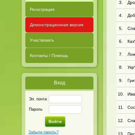
3.
Дро
Регистрация
4.
Доб*
Демонстрационная версия
5.
Сла
Участвовать
6.
Каз*
7.
Лож
Контакты / Помощь
8.
Укр*
9.
Гри*
Вход
10.
Ива
Эл. почта
11.
Сос*
Пароль
12.
Сла
Забыли пароль?
13.
Пес