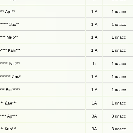
** Арт**
1 А
1 класс
***** Зах**
1 А
1 класс
**** Мир**
1 А
1 класс
**** Кам***
1 А
1 класс
***** Уль***
1г
1 класс
******* Иль*
1 А
1 класс
** Вик*****
1 А
1 класс
** Дан***
1А
1 класс
**** Арт**
3А
3 класс
** Кир***
3А
3 класс