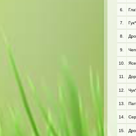
6.
Гла
7.
Гук*
8.
Дро
9.
Чеп*
10.
Ясе*
11.
Дор
12.
Чук*
13.
Пат*
14.
Сер
15.
Дро