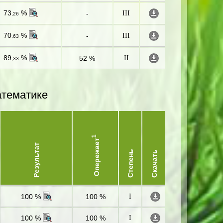
73
%
-
III
,26
70
%
-
III
,63
89
%
52 %
II
,33
атематике
1
Опережает
Результат
Степень
Скачать
100 %
100 %
I
100 %
100 %
I