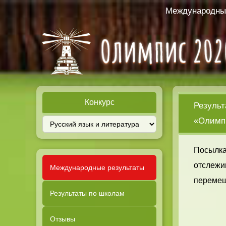
Международный
Конкурс
Результ
«Олимпи
Посылка
отслежи
Международные результаты
перемещ
Результаты по школам
Отзывы