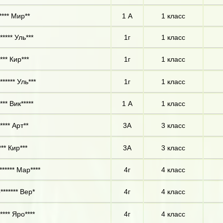
**** Мир**
1 А
1 класс
***** Уль***
1г
1 класс
*** Кир***
1г
1 класс
***** Уль***
1г
1 класс
** Вик*****
1 А
1 класс
**** Арт**
3А
3 класс
** Кир***
3А
3 класс
***** Мар****
4г
4 класс
******* Вер*
4г
4 класс
**** Яро****
4г
4 класс