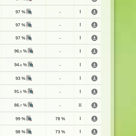
97 %
-
I
97 %
-
I
97 %
-
I
96
%
-
I
,5
94
%
-
I
,4
93 %
-
I
91
%
-
I
,5
86
%
-
II
,7
99 %
78 %
I
98 %
73 %
I