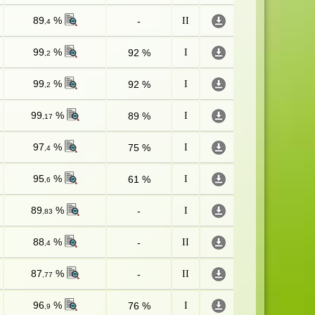
89
%
-
II
,4
99
%
92 %
I
,2
99
%
92 %
I
,2
99
%
89 %
I
,17
97
%
75 %
I
,4
95
%
61 %
I
,6
89
%
-
I
,83
88
%
-
II
,4
87
%
-
II
,77
96
%
76 %
I
,9