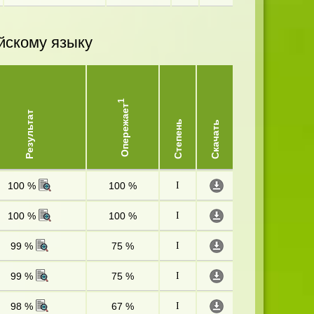
йскому языку
1
Опережает
Результат
Степень
Скачать
100 %
100 %
I
100 %
100 %
I
99 %
75 %
I
99 %
75 %
I
98 %
67 %
I