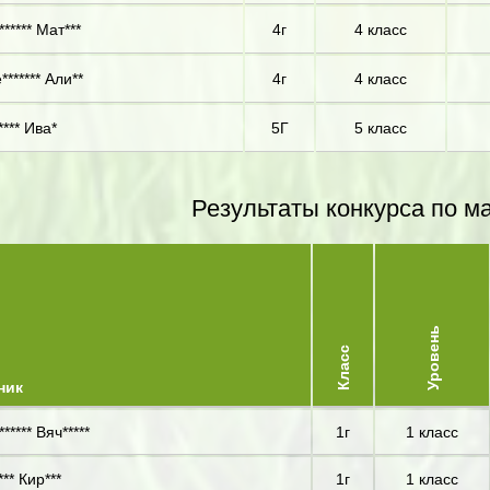
***** Мат***
4г
4 класс
******* Али**
4г
4 класс
**** Ива*
5Г
5 класс
Результаты конкурса по м
Уровень
Класс
ник
***** Вяч*****
1г
1 класс
** Кир***
1г
1 класс