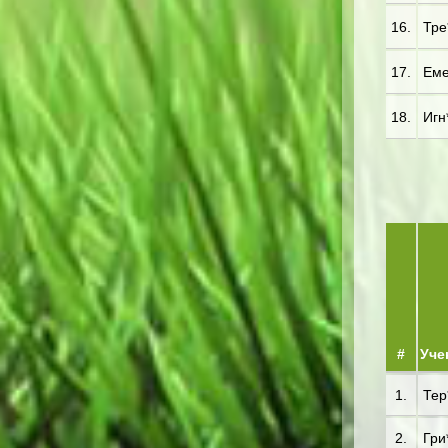
16.
Тре*
17.
Еме
18.
Игн
#
Уче
1.
Тер*
2.
Гри*