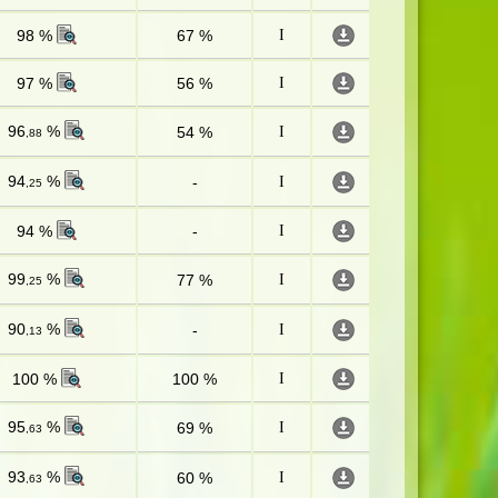
98 %
67 %
I
97 %
56 %
I
96
%
54 %
I
,88
94
%
-
I
,25
94 %
-
I
99
%
77 %
I
,25
90
%
-
I
,13
100 %
100 %
I
95
%
69 %
I
,63
93
%
60 %
I
,63