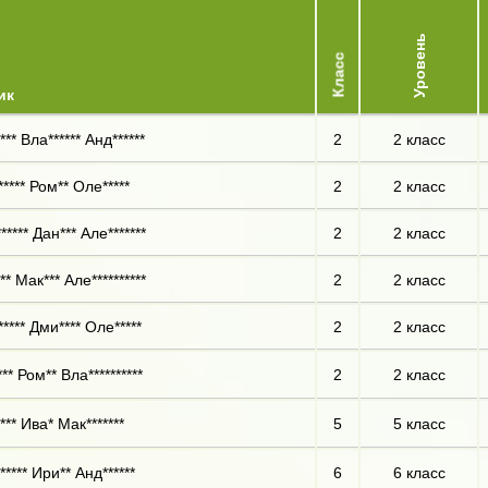
Уровень
Класс
ик
*** Вла****** Анд******
2
2 класс
**** Ром** Оле*****
2
2 класс
**** Дан*** Але*******
2
2 класс
** Мак*** Але**********
2
2 класс
**** Дми**** Оле*****
2
2 класс
** Ром** Вла**********
2
2 класс
** Ива* Мак*******
5
5 класс
**** Ири** Анд******
6
6 класс