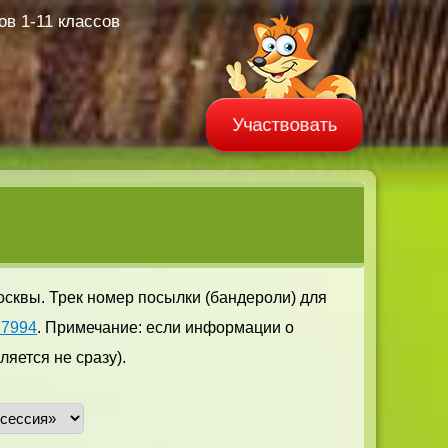
в 1-11 классов
Участвовать
осквы. Трек номер посылки (бандероли) для
77994
. Примечание: если информации о
яется не сразу).