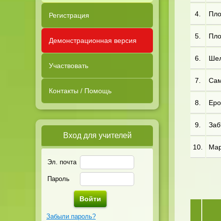
4.
Пло
Регистрация
5.
Пло
Демонстрационная версия
6.
Шел*
Участвовать
7.
Сам
Контакты / Помощь
8.
Еро
9.
Заб*
Вход для учителей
10.
Мар
Эл. почта
Пароль
Забыли пароль?