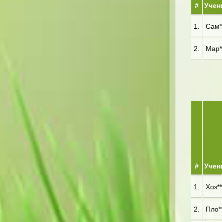
#
Учен
1.
Сам**
2.
Мар**
#
Учен
1.
Хоз**
2.
Пло**