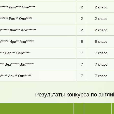
****** Дми**** Оле*****
2
2 класс
****** Ром** Оле*****
2
2 класс
***** Дан*** Але*******
2
2 класс
****** Ири** Анд******
6
6 класс
*** Сер*** Сер******
7
7 класс
** Вла****** Вик*******
7
7 класс
***** Али** Оле*****
7
7 класс
Результаты конкурса по англи