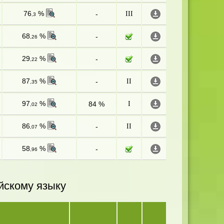
76
%
-
III
,3
68
%
-
,26
29
%
-
,22
87
%
-
II
,35
97
%
84 %
I
,02
86
%
-
II
,07
58
%
-
,96
йскому языку