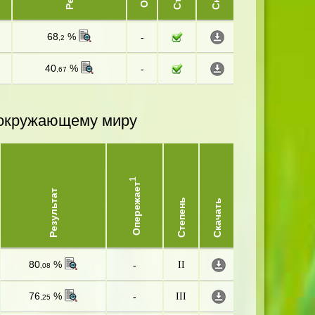
68
%
-
,2
40
%
-
,67
и окружающему миру
1
Опережает
Результат
Степень
Скачать
80
%
-
II
,08
76
%
-
III
,25