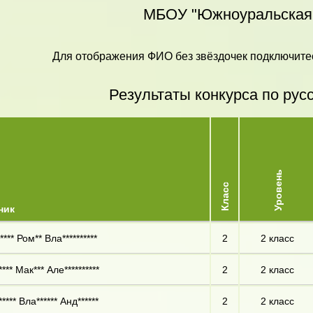
МБОУ "Южноуральска
Для отображения ФИО без звёздочек подключитес
Результаты конкурса по рус
Уровень
Класс
ник
*** Ром** Вла**********
2
2 класс
*** Мак*** Але**********
2
2 класс
**** Вла****** Анд******
2
2 класс