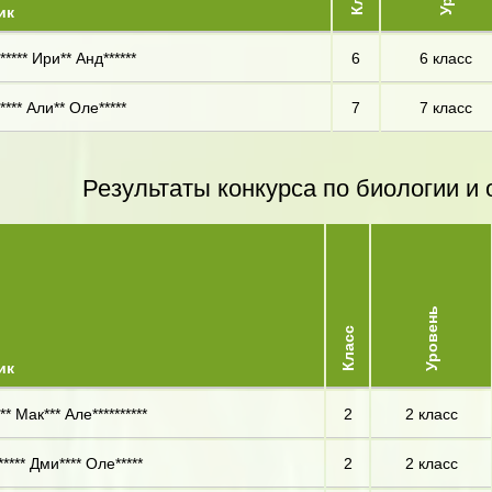
ик
**** Ири** Анд******
6
6 класс
*** Али** Оле*****
7
7 класс
Результаты конкурса по биологии 
Уровень
Класс
ик
** Мак*** Але**********
2
2 класс
**** Дми**** Оле*****
2
2 класс