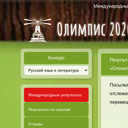
Международный
Конкурс
Результ
«Олимпи
Посылка
отслежи
Международные результаты
перемещ
Результаты по школам
Отзывы