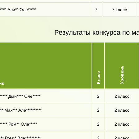
*** Али** Оле*****
7
7 класс
Результаты конкурса по м
Уровень
Класс
ик
**** Дми**** Оле*****
2
2 класс
** Мак*** Але**********
2
2 класс
**** Ром** Оле*****
2
2 класс
** Ром** Вла**********
2
2 класс