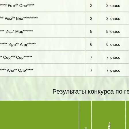
**** Ром** Оле*****
2
2 класс
** Ром** Вла**********
2
2 класс
** Ива* Мак*******
5
5 класс
**** Ири** Анд******
6
6 класс
* Сер*** Сер******
7
7 класс
*** Али** Оле*****
7
7 класс
Результаты конкурса по г