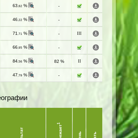
63
%
-
,82
46
%
-
,22
71
%
-
III
,71
66
%
-
,95
84
%
82 %
II
,56
47
%
-
,79
еографии
1
Опережает