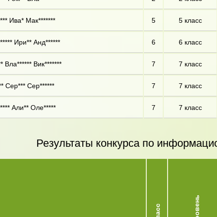
** Ива* Мак*******
5
5 класс
**** Ири** Анд******
6
6 класс
* Вла****** Вик*******
7
7 класс
* Сер*** Сер******
7
7 класс
*** Али** Оле*****
7
7 класс
Результаты конкурса по информаци
Уровень
Класс