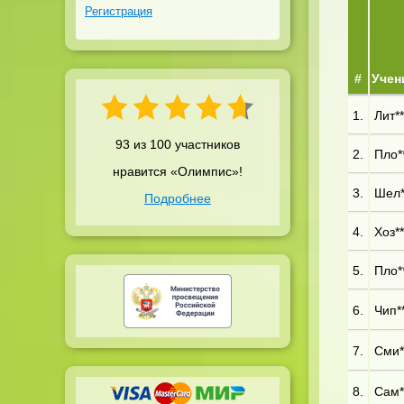
Регистрация
#
Учен
1.
Лит**
93 из 100 участников
2.
Пло**
нравится «Олимпис»!
3.
Шел**
Подробнее
4.
Хоз**
5.
Пло**
6.
Чип**
7.
Сми**
8.
Сам**