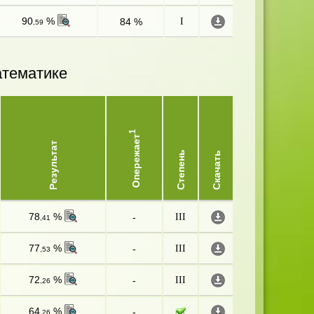
90
%
84 %
I
,59
атематике
1
Опережает
Результат
Степень
Скачать
78
%
-
III
,41
77
%
-
III
,53
72
%
-
III
,26
64
%
-
,26