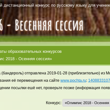
 дистанционный конкурс по русскому языку для ученико
аты образовательных конкурсов
с 2018 - Осенняя сессия»
 (бандероль) отправлена 2019-01-28 (приблизительно) из М
вания её перемещения на сайте
www.pochta.ru
:
140883310
ении посылки ешё нет, проверьте позже (информация появл
Конкурс: