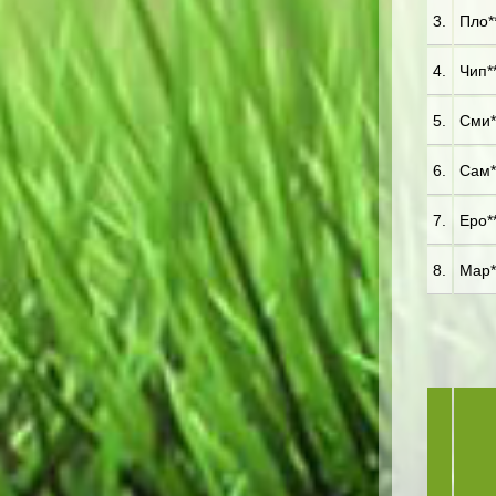
3.
Пло**
4.
Чип**
5.
Сми**
6.
Сам**
7.
Еро**
8.
Мар**