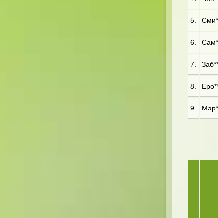
5.
Сми**
6.
Сам**
7.
Заб**
8.
Еро**
9.
Мар**