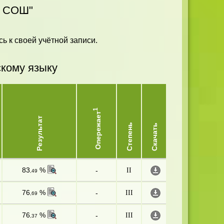
я СОШ"
ь к своей учётной записи.
скому языку
1
Опережает
Результат
Степень
Скачать
83
%
-
II
,49
76
%
-
III
,69
76
%
-
III
,37