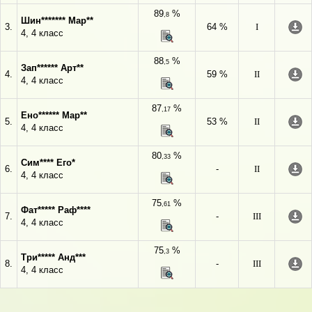
89
%
,8
Шин******* Мар**
3.
64 %
I
4, 4 класс
88
%
,5
Зап****** Арт**
4.
59 %
II
4, 4 класс
87
%
,17
Ено****** Мар**
5.
53 %
II
4, 4 класс
80
%
,33
Сим**** Его*
6.
-
II
4, 4 класс
75
%
,61
Фат***** Раф****
7.
-
III
4, 4 класс
75
%
,3
Три***** Анд***
8.
-
III
4, 4 класс