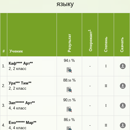
языку
1
Опережает
Результат
Степень
Скачать
#
Ученик
94
%
,5
Каф**** Арт**
1.
-
I
2, 2 класс
88
%
,58
Ура*** Тим**
2.
-
II
2, 2 класс
90
%
,25
Зап****** Арт**
3.
-
I
4, 4 класс
86
%
,9
Ено****** Мар**
4.
-
II
4, 4 класс