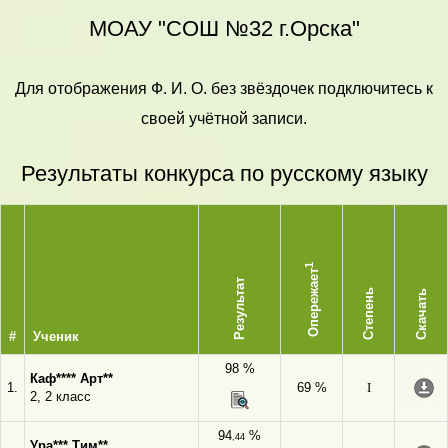
МОАУ "СОШ №32 г.Орска"
Для отображения Ф. И. О. без звёздочек подключитесь к
своей учётной записи.
Результаты конкурса по русскому языку
1
Опережает
Результат
Степень
Скачать
#
Ученик
98 %
Каф**** Арт**
1.
69 %
I
2, 2 класс
94
%
,44
Ура*** Тим**