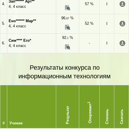
Зап****** Арт**
4.
57 %
I
4, 4 класс
96
%
,67
Ено****** Мар**
5.
52 %
I
4, 4 класс
92
%
,1
Сим**** Его*
6.
-
I
4, 4 класс
Результаты конкурса по
информационным технологиям
1
Опережает
Результат
Степень
Скачать
#
Ученик