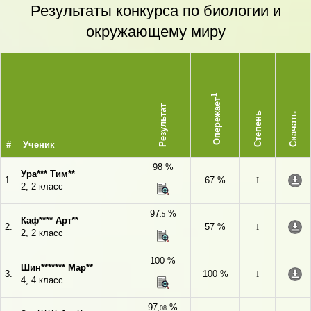
Результаты конкурса по биологии и
окружающему миру
1
Опережает
Результат
Степень
Скачать
#
Ученик
98 %
Ура*** Тим**
1.
67 %
I
2, 2 класс
97
%
,5
Каф**** Арт**
2.
57 %
I
2, 2 класс
100 %
Шин******* Мар**
3.
100 %
I
4, 4 класс
97
%
,08