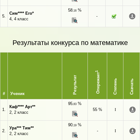
58
%
,16
Сим**** Его*
5.
-
4, 4 класс
Результаты конкурса по математике
1
Опережает
Результат
Степень
Скачать
#
Ученик
95
%
,83
Каф**** Арт**
1.
55 %
I
2, 2 класс
90
%
,19
Ура*** Тим**
2.
-
I
2, 2 класс