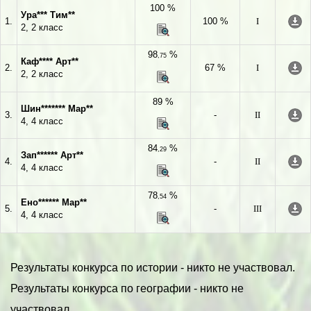
100 %
Ура*** Тим**
1.
100 %
I
2, 2 класс
98
%
,75
Каф**** Арт**
2.
67 %
I
2, 2 класс
89 %
Шин******* Мар**
3.
-
II
4, 4 класс
84
%
,29
Зап****** Арт**
4.
-
II
4, 4 класс
78
%
,54
Ено****** Мар**
5.
-
III
4, 4 класс
Результаты конкурса по истории - никто не участвовал.
Результаты конкурса по географии - никто не
участвовал.