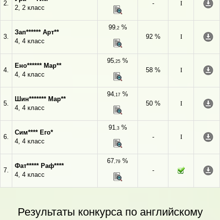
2.
-
I
2, 2 класс
99
%
,2
Зап****** Арт**
3.
92 %
I
4, 4 класс
95
%
,25
Ено****** Мар**
4.
58 %
I
4, 4 класс
94
%
,17
Шин******* Мар**
5.
50 %
I
4, 4 класс
91
%
,3
Сим**** Его*
6.
-
I
4, 4 класс
67
%
,79
Фат***** Раф****
7.
-
4, 4 класс
Результаты конкурса по английскому