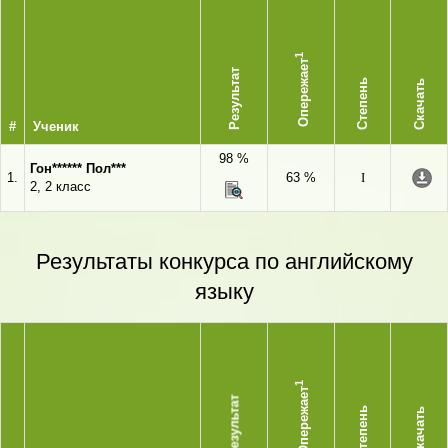
1
Опережает
Результат
Степень
Скачать
#
Ученик
98 %
Гон****** Пол***
1.
63 %
I
2, 2 класс
Результаты конкурса по английскому
языку
1
Опережает
Результат
Степень
Скачать