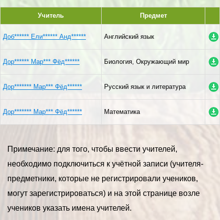
Учитель
Предмет
Доб****** Ели****** Анд******
Английский язык
Дор****** Мар*** Фёд******
Биология, Окружающий мир
Дор******* Мар*** Фёд******
Русский язык и литература
Дор******* Мар*** Фёд******
Математика
Примечание: для того, чтобы ввести учителей,
необходимо подключиться к учётной записи (учителя-
предметники, которые не регистрировали учеников,
могут зарегистрироваться) и на этой странице возле
учеников указать имена учителей.