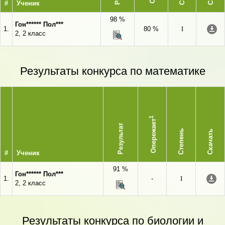
#
Ученик
98 %
Гон****** Пол***
1.
80 %
I
2, 2 класс
Результаты конкурса по математике
1
Опережает
Результат
Степень
Скачать
#
Ученик
91 %
Гон****** Пол***
1.
-
I
2, 2 класс
Результаты конкурса по биологии и