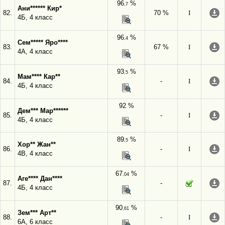
96
%
,7
Ани****** Кир*
82.
70 %
I
4Б, 4 класс
96
%
,4
Сем***** Яро****
83.
67 %
I
4А, 4 класс
93
%
,5
Мам**** Кар**
84.
-
I
4Б, 4 класс
92 %
Дем*** Мар******
85.
-
I
4Б, 4 класс
89
%
,5
Хор** Жан**
86.
-
I
4В, 4 класс
67
%
,04
Аге**** Дан****
87.
-
4Б, 4 класс
90
%
,61
Зем*** Арт**
88.
-
I
6А, 6 класс