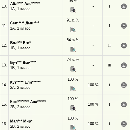
95 %
Абл**** Але******
10.
-
I
1А, 1 класс
91
%
,22
Сел***** Дми****
11.
-
I
1А, 1 класс
84
%
,66
Вол*** Его*
12.
-
II
1Б, 1 класс
74
%
,54
Буч*** Дми****
13.
-
III
1В, 1 класс
100 %
Кут***** Ели******
14.
100 %
I
2А, 2 класс
100 %
Кож******** Ана******
15.
100 %
I
2Б, 2 класс
100 %
Мал*** Мир*
16.
100 %
I
2В, 2 класс