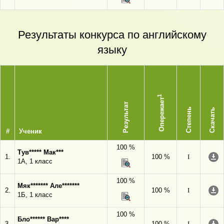
Результаты конкурса по английскому
языку
1
Опережает
Результат
Степень
Скачать
#
Ученик
100 %
Тув***** Мак***
1.
100 %
I
1А, 1 класс
100 %
Мяк******* Але*******
2.
100 %
I
1Б, 1 класс
100 %
Бло****** Вар****
3.
100 %
I