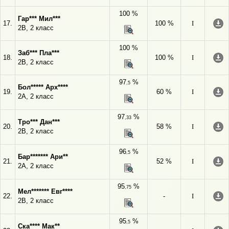
100 %
Гар*** Мил***
17.
100 %
I
2В, 2 класс
100 %
Заб*** Пла***
18.
100 %
I
2В, 2 класс
97
%
,5
Бол***** Арх****
19.
60 %
I
2А, 2 класс
97
%
,33
Тро*** Дан***
20.
58 %
I
2В, 2 класс
96
%
,5
Бар******* Ари**
21.
52 %
I
2А, 2 класс
95
%
,75
Мел******* Евг****
22.
-
I
2В, 2 класс
95
%
,5
Ска**** Мак**