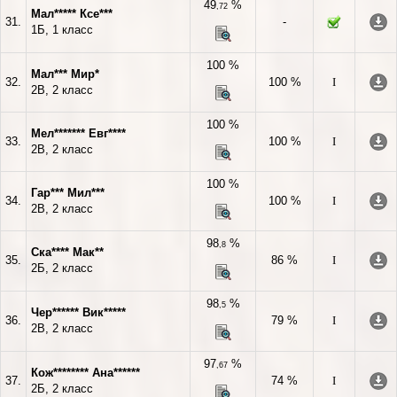
49
%
,72
Мал***** Ксе***
31.
-
1Б, 1 класс
100 %
Мал*** Мир*
32.
100 %
I
2В, 2 класс
100 %
Мел******* Евг****
33.
100 %
I
2В, 2 класс
100 %
Гар*** Мил***
34.
100 %
I
2В, 2 класс
98
%
,8
Ска**** Мак**
35.
86 %
I
2Б, 2 класс
98
%
,5
Чер****** Вик*****
36.
79 %
I
2В, 2 класс
97
%
,67
Кож******** Ана******
37.
74 %
I
2Б, 2 класс