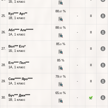
1Б, 1 класс
88
%
,67
Куз**** Арт**
25.
-
II
1В, 1 класс
88
%
,52
Абл**** Але******
26.
-
II
1А, 1 класс
85
%
,6
Вол*** Его*
27.
-
II
1Б, 1 класс
85 %
Его**** Пол***
28.
-
II
1А, 1 класс
79
%
,57
Сем***** Яро****
29.
-
II
1А, 1 класс
65
%
,93
Буч*** Дми****
30.
-
1В, 1 класс