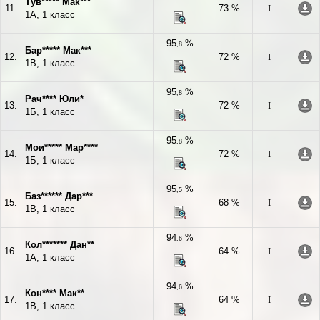
Тув***** Мак***
11.
73 %
I
1А, 1 класс
95
%
,8
Бар***** Мак***
12.
72 %
I
1В, 1 класс
95
%
,8
Рач**** Юли*
13.
72 %
I
1Б, 1 класс
95
%
,8
Мои***** Мар****
14.
72 %
I
1Б, 1 класс
95
%
,5
Баз****** Дар***
15.
68 %
I
1В, 1 класс
94
%
,6
Кол******* Дан**
16.
64 %
I
1А, 1 класс
94
%
,6
Кон**** Мак**
17.
64 %
I
1В, 1 класс