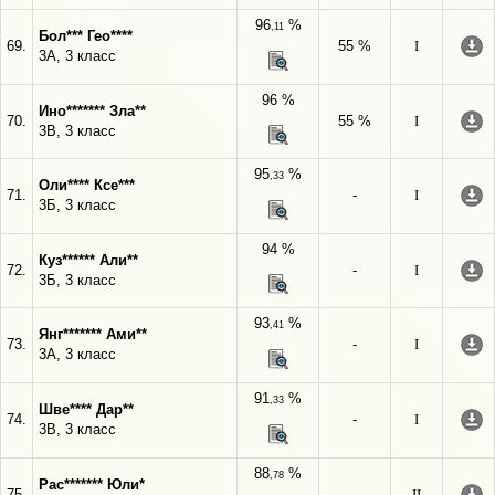
96
%
,11
Бол*** Гео****
69.
55 %
I
3А, 3 класс
96 %
Ино******* Зла**
70.
55 %
I
3В, 3 класс
95
%
,33
Оли**** Ксе***
71.
-
I
3Б, 3 класс
94 %
Куз****** Али**
72.
-
I
3Б, 3 класс
93
%
,41
Янг******* Ами**
73.
-
I
3А, 3 класс
91
%
,33
Шве**** Дар**
74.
-
I
3В, 3 класс
88
%
,78
Рас******* Юли*
75.
-
II