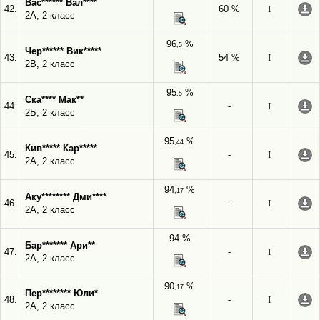
Вас****** Вал****
42.
60 %
I
2А, 2 класс
96
%
,5
Чер****** Вик*****
43.
54 %
I
2В, 2 класс
95
%
,5
Ска**** Мак**
44.
-
I
2Б, 2 класс
95
%
,44
Кив***** Кар*****
45.
-
I
2А, 2 класс
94
%
,17
Аку******** Дми****
46.
-
I
2А, 2 класс
94 %
Бар******* Ари**
47.
-
I
2А, 2 класс
90
%
,17
Пер******** Юли*
48.
-
I
2А, 2 класс