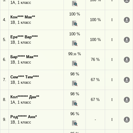
1А, 1 класс
100 %
Кон**** Мак**
4.
100 %
I
1В, 1 класс
100 %
Ере**** Вар****
5.
100 %
I
1В, 1 класс
99
%
,36
Бар***** Мак***
6.
76 %
I
1В, 1 класс
98 %
Сем**** Тим****
7.
67 %
I
1В, 1 класс
98 %
Кол******* Дан**
8.
67 %
I
1А, 1 класс
96 %
Род****** Анн*
9.
-
I
1В, 1 класс