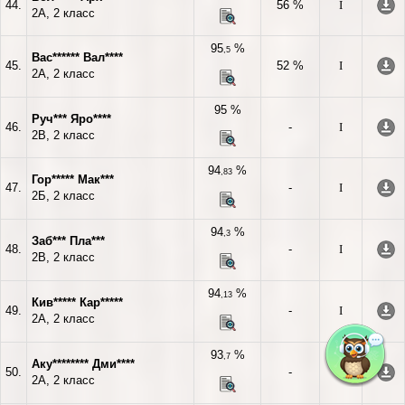
44.
56 %
I
2А, 2 класс
95
%
,5
Вас****** Вал****
45.
52 %
I
2А, 2 класс
95 %
Руч*** Яро****
46.
-
I
2В, 2 класс
94
%
,83
Гор***** Мак***
47.
-
I
2Б, 2 класс
94
%
,3
Заб*** Пла***
48.
-
I
2В, 2 класс
94
%
,13
Кив***** Кар*****
49.
-
I
2А, 2 класс
93
%
,7
Аку******** Дми****
50.
-
I
2А, 2 класс