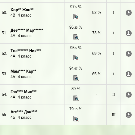
97
%
,5
Хор** Жан**
50.
82 %
I
4В, 4 класс
96
%
,25
Дее***** Мар******
51.
73 %
I
4А, 4 класс
95
%
,5
Тве******* Ник***
52.
69 %
I
4А, 4 класс
94
%
,97
Мам**** Кар**
53.
65 %
I
4Б, 4 класс
89 %
Гла**** Мих***
54.
-
II
4А, 4 класс
79
%
,15
Аге**** Дан****
55.
-
III
4Б, 4 класс