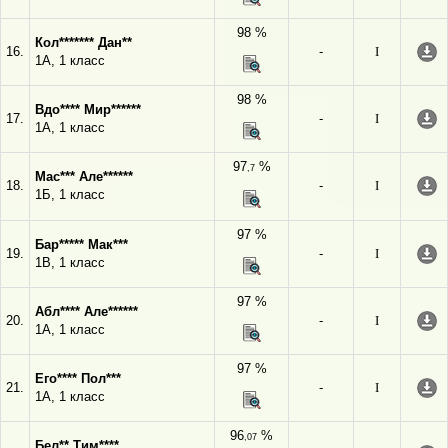
98 %
Кол******* Дан**
16.
-
I
1А, 1 класс
98 %
Вдо**** Мир******
17.
-
I
1А, 1 класс
97
%
,7
Мас*** Але******
18.
-
I
1Б, 1 класс
97 %
Бар***** Мак***
19.
-
I
1В, 1 класс
97 %
Абл**** Але******
20.
-
I
1А, 1 класс
97 %
Его**** Пол***
21.
-
I
1А, 1 класс
96
%
,07
Бел** Тим****