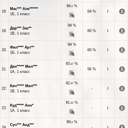
94
%
,6
Мас*** Але******
18.
64 %
I
1Б, 1 класс
94 %
Дар*** Зах**
19.
60 %
I
1В, 1 класс
94 %
Фил**** Арт**
20.
60 %
I
1Б, 1 класс
93
%
,47
Ден***** Мил***
21.
56 %
I
1А, 1 класс
92
%
,47
Кич***** Мил***
22.
-
I
1В, 1 класс
91
%
,93
Куд***** Анн*
23.
-
I
1А, 1 класс
89
%
,8
Суч*** Анд***
24.
-
I