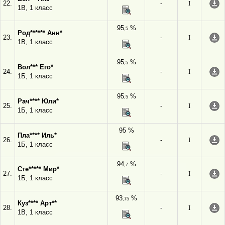
22.
-
I
1В, 1 класс
95
%
,5
Род****** Анн*
23.
-
I
1В, 1 класс
95
%
,5
Вол*** Его*
24.
-
I
1Б, 1 класс
95
%
,5
Рач**** Юли*
25.
-
I
1Б, 1 класс
95 %
Пла**** Иль*
26.
-
I
1Б, 1 класс
94
%
,7
Сте***** Мир*
27.
-
I
1Б, 1 класс
93
%
,75
Куз**** Арт**
28.
-
I
1В, 1 класс