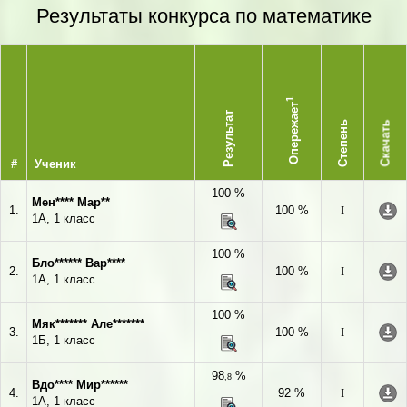
Результаты конкурса по математике
1
Опережает
Результат
Степень
Скачать
#
Ученик
100 %
Мен**** Мар**
1.
100 %
I
1А, 1 класс
100 %
Бло****** Вар****
2.
100 %
I
1А, 1 класс
100 %
Мяк******* Але*******
3.
100 %
I
1Б, 1 класс
98
%
,8
Вдо**** Мир******
4.
92 %
I
1А, 1 класс