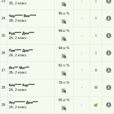
23.
-
I
2Б, 2 класс
95
%
,33
Чер****** Вик*****
24.
-
I
2В, 2 класс
94
%
,83
Куд***** Дми****
25.
-
I
2А, 2 класс
94
%
,58
Пав***** Дем***
26.
-
I
2А, 2 класс
81
%
,72
Иго*** Мат***
27.
-
II
2Б, 2 класс
78
%
,75
Кив***** Кар*****
28.
-
III
2А, 2 класс
65
%
,28
Аку******** Дми****
29.
-
2А, 2 класс