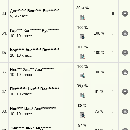
86
%
,97
Дво****** Вик***** Евг*******
33.
-
II
9, 9 класс
100 %
Гор**** Кон******* Рус*******
34.
100 %
I
10, 10 класс
100 %
Кор***** Ана****** Вит*******
35.
100 %
I
10, 10 класс
100 %
Иль*** Уль*** Ана********
36.
100 %
I
10, 10 класс
99
%
,2
Пет******* Ник*** Вла********
37.
81 %
I
10, 10 класс
98 %
Нов**** Иль* Але**********
38.
75 %
I
10, 10 класс
97 %
Зин***** Анн* Анд******