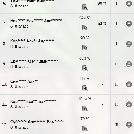
Тим***** Ник* Вик*******
6.
90 %
I
8, 8 класс
94
%
,6
Ник***** Ели****** Але*******
7.
63 %
I
8, 8 класс
90 %
Кор***** Али** Анд******
8.
-
I
8, 8 класс
85
%
,5
Ерм***** Ксе*** Дми*******
9.
-
II
8, 8 класс
85 %
Сим***** Али**
10.
-
II
8, 8 класс
81
%
,33
Кор***** Ксе*** Бах*******
11.
-
II
8, 8 класс
79 %
Суб****** Але******* Ром******
12.
-
III
8, 8 класс