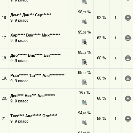
9, 9 класс
98
%
,72
Дем** Дан*** Сер******
16.
92 %
I
9, 9 класс
95
%
,52
Хар***** Вик***** Мих*******
17.
62 %
I
9, 9 класс
95
%
,15
Дво****** Вик***** Евг*******
18.
60 %
I
9, 9 класс
95
%
,12
Рыж****** Тат**** Але**********
19.
60 %
I
9, 9 класс
95
%
,1
Дев**** Ник*** Але*******
20.
60 %
I
9, 9 класс
94
%
,93
Тюх**** Ана****** Оле*****
21.
58 %
I
9, 9 класс