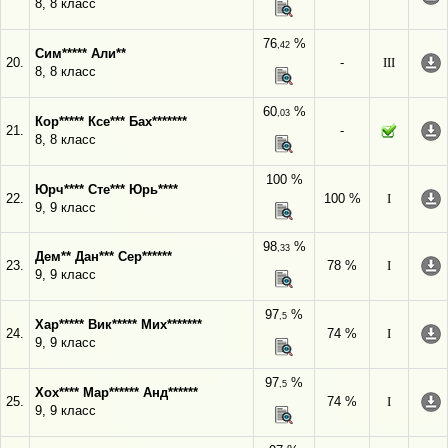
8, 8 класс
76
%
,42
Сим***** Али**
20.
-
III
8, 8 класс
60
%
,03
Кор***** Ксе*** Бах*******
21.
-
8, 8 класс
100 %
Юрч**** Сте*** Юрь****
22.
100 %
I
9, 9 класс
98
%
,33
Дем** Дан*** Сер******
23.
78 %
I
9, 9 класс
97
%
,5
Хар***** Вик***** Мих*******
24.
74 %
I
9, 9 класс
97
%
,5
Хох**** Мар****** Анд******
25.
74 %
I
9, 9 класс