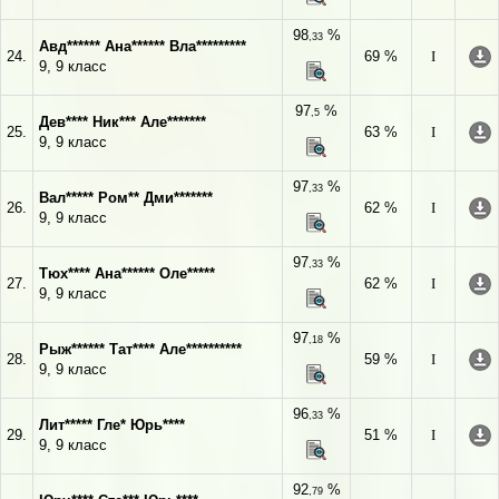
98
%
,33
Авд****** Ана****** Вла*********
24.
69 %
I
9, 9 класс
97
%
,5
Дев**** Ник*** Але*******
25.
63 %
I
9, 9 класс
97
%
,33
Вал***** Ром** Дми*******
26.
62 %
I
9, 9 класс
97
%
,33
Тюх**** Ана****** Оле*****
27.
62 %
I
9, 9 класс
97
%
,18
Рыж****** Тат**** Але**********
28.
59 %
I
9, 9 класс
96
%
,33
Лит***** Гле* Юрь****
29.
51 %
I
9, 9 класс
92
%
,79