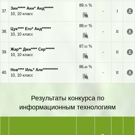
89
%
,75
Зин***** Анн* Анд******
37.
-
I
10, 10 класс
88
%
,67
Цук**** Его* Анд******
38.
-
II
10, 10 класс
87
%
,63
Жар** Дми**** Сер******
39.
-
II
10, 10 класс
86
%
,48
Нов**** Иль* Але**********
40.
-
II
10, 10 класс
Результаты конкурса по
информационным технологиям
1