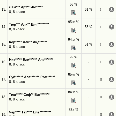
96 %
Лям*** Арт** Иго*****
13.
61 %
I
8, 8 класс
95
%
,33
Тюр*** Али** Вяч*********
14.
58 %
I
8, 8 класс
94
%
,14
Кор***** Али** Анд******
15.
51 %
I
8, 8 класс
92 %
Ник***** Ели****** Але*******
16.
-
I
8, 8 класс
85
%
,97
Суб****** Але******* Ром******
17.
-
II
8, 8 класс
84
%
,36
Тиш***** Соф** Вит*******
18.
-
II
8, 8 класс
83
%
,5
Чер**** Тат**** Влв*********
19.
-
II