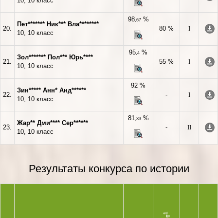
10, 10 класс
98
%
,67
Пет******* Ник*** Вла********
20.
80 %
I
10, 10 класс
95
%
,4
Зол******* Пол*** Юрь****
21.
55 %
I
10, 10 класс
92 %
Зин***** Анн* Анд******
22.
-
I
10, 10 класс
81
%
,33
Жар** Дми**** Сер******
23.
-
II
10, 10 класс
Результаты конкурса по истории
1