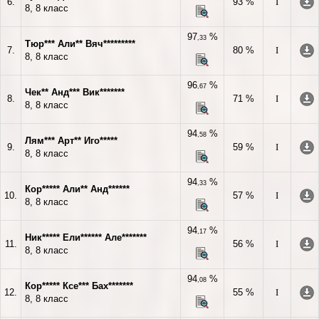
6.
93 %
I
8, 8 класс
97
%
,33
Тюр*** Али** Вяч*********
7.
80 %
I
8, 8 класс
96
%
,67
Чек** Анд*** Вик*******
8.
71 %
I
8, 8 класс
94
%
,58
Лям*** Арт** Иго*****
9.
59 %
I
8, 8 класс
94
%
,33
Кор***** Али** Анд******
10.
57 %
I
8, 8 класс
94
%
,17
Ник***** Ели****** Але*******
11.
56 %
I
8, 8 класс
94
%
,08
Кор***** Ксе*** Бах*******
12.
55 %
I
8, 8 класс