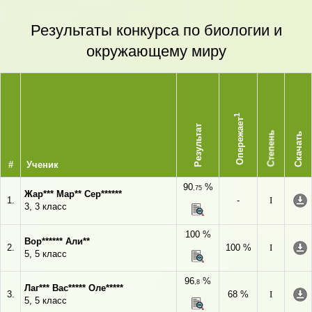
Результаты конкурса по биологии и
окружающему миру
1
Опережает
Результат
Степень
Скачать
#
Ученик
90
%
,75
Жар*** Мар** Сер******
1.
-
I
3, 3 класс
100 %
Вор****** Али**
2.
100 %
I
5, 5 класс
96
%
,8
Лаг*** Вас***** Оле*****
3.
68 %
I
5, 5 класс