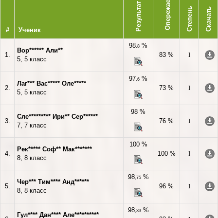
Опережает
Результат
Степень
Скачать
#
Ученик
98
%
,8
Вор****** Али**
1.
83 %
I
5, 5 класс
97
%
,6
Лаг*** Вас***** Оле*****
2.
73 %
I
5, 5 класс
98 %
Сле********* Ири** Сер******
3.
76 %
I
7, 7 класс
100 %
Рек***** Соф** Мак*******
4.
100 %
I
8, 8 класс
98
%
,75
Чер*** Тим**** Анд******
5.
96 %
I
8, 8 класс
98
%
,33
Гул**** Дан**** Але**********