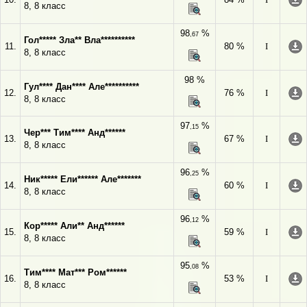
8, 8 класс
98
%
,67
Гол***** Зла** Вла**********
11.
80 %
I
8, 8 класс
98 %
Гул**** Дан**** Але**********
12.
76 %
I
8, 8 класс
97
%
,15
Чер*** Тим**** Анд******
13.
67 %
I
8, 8 класс
96
%
,25
Ник***** Ели****** Але*******
14.
60 %
I
8, 8 класс
96
%
,12
Кор***** Али** Анд******
15.
59 %
I
8, 8 класс
95
%
,08
Тим**** Мат*** Ром******
16.
53 %
I
8, 8 класс