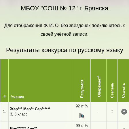
МБОУ "СОШ № 12" г. Брянска
Для отображения Ф. И. О. без звёздочек подключитесь к
своей учётной записи.
Результаты конкурса по русскому языку
1
Опережает
Результат
Степень
Скачать
#
Ученик
92
%
,17
Жар*** Мар** Сер******
1.
-
I
3, 3 класс
99
%
,17
Вор****** Али**