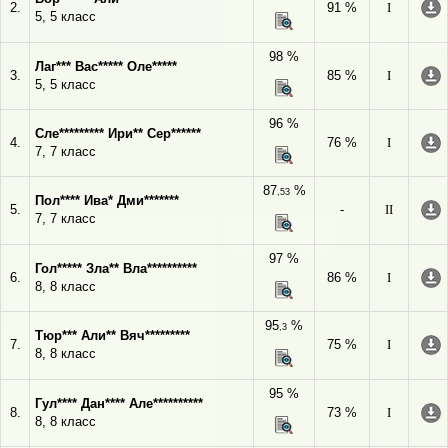
2.
91 %
I
5, 5 класс
98 %
Лаг*** Вас***** Оле*****
3.
85 %
I
5, 5 класс
96 %
Сле********* Ири** Сер******
4.
76 %
I
7, 7 класс
87
%
,53
Пол**** Ива* Дми*******
5.
-
II
7, 7 класс
97 %
Гол***** Зла** Вла**********
6.
86 %
I
8, 8 класс
95
%
,3
Тюр*** Али** Вяч*********
7.
75 %
I
8, 8 класс
95 %
Гул**** Дан**** Але**********
8.
73 %
I
8, 8 класс