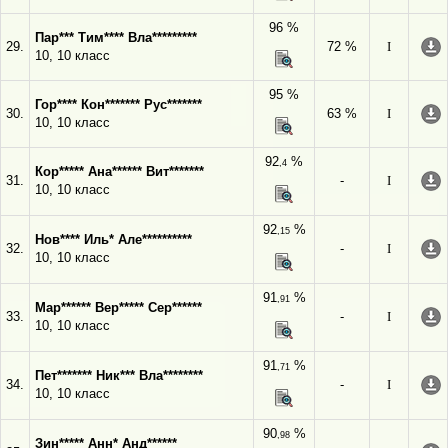
96 %
Пар*** Тим**** Вла*********
29.
72 %
I
10, 10 класс
95 %
Гор**** Кон******* Рус*******
30.
63 %
I
10, 10 класс
92
%
,4
Кор***** Ана****** Вит*******
31.
-
I
10, 10 класс
92
%
,15
Нов**** Иль* Але**********
32.
-
I
10, 10 класс
91
%
,91
Мар****** Вер***** Сер******
33.
-
I
10, 10 класс
91
%
,71
Пет******* Ник*** Вла********
34.
-
I
10, 10 класс
90
%
,98
Зин***** Анн* Анд******