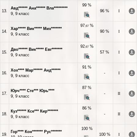
99 %
Авд****** Ана****** Вла*********
13.
96 %
I
9, 9 класс
97
%
,67
Хар***** Вик***** Мих*******
14.
90 %
I
9, 9 класс
92
%
,67
Дво****** Вик***** Евг*******
15.
57 %
I
9, 9 класс
91 %
Хох**** Мар****** Анд******
16.
-
I
9, 9 класс
87 %
Юрч**** Сте*** Юрь****
17.
-
II
9, 9 класс
86 %
Куз****** Ксе*** Кир*******
18.
-
II
9, 9 класс
100 %
Гор**** Кон******* Рус*******
19.
100 %
I