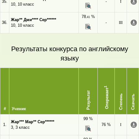
35.
-
I
10, 10 класс
78
%
,41
Жар** Дми**** Сер******
36.
-
III
10, 10 класс
Результаты конкурса по английскому
языку
1
Опережает
Результат
Степень
Скачать
#
Ученик
99 %
Жар*** Мар** Сер******
1.
76 %
I
3, 3 класс