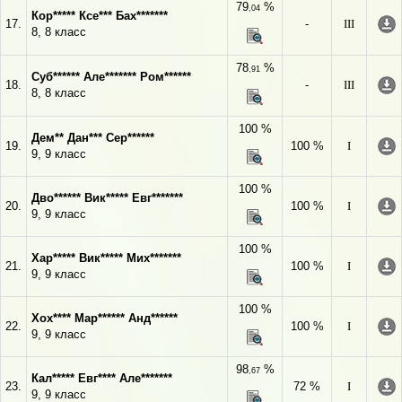
79
%
,04
Кор***** Ксе*** Бах*******
17.
-
III
8, 8 класс
78
%
,91
Суб****** Але******* Ром******
18.
-
III
8, 8 класс
100 %
Дем** Дан*** Сер******
19.
100 %
I
9, 9 класс
100 %
Дво****** Вик***** Евг*******
20.
100 %
I
9, 9 класс
100 %
Хар***** Вик***** Мих*******
21.
100 %
I
9, 9 класс
100 %
Хох**** Мар****** Анд******
22.
100 %
I
9, 9 класс
98
%
,67
Кал***** Евг**** Але*******
23.
72 %
I
9, 9 класс