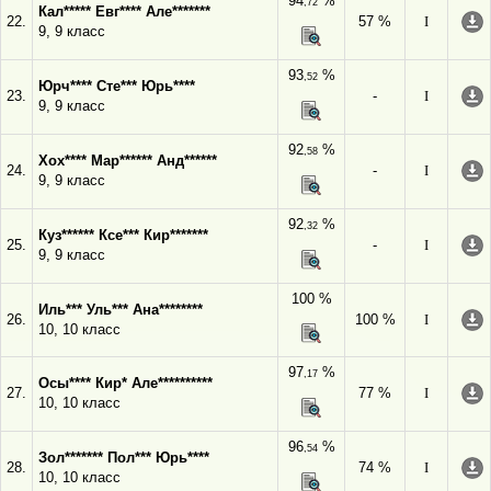
94
%
,72
Кал***** Евг**** Але*******
22.
57 %
I
9, 9 класс
93
%
,52
Юрч**** Сте*** Юрь****
23.
-
I
9, 9 класс
92
%
,58
Хох**** Мар****** Анд******
24.
-
I
9, 9 класс
92
%
,32
Куз****** Ксе*** Кир*******
25.
-
I
9, 9 класс
100 %
Иль*** Уль*** Ана********
26.
100 %
I
10, 10 класс
97
%
,17
Осы**** Кир* Але**********
27.
77 %
I
10, 10 класс
96
%
,54
Зол******* Пол*** Юрь****
28.
74 %
I
10, 10 класс