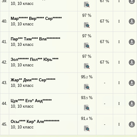
39.
67 %
I
10, 10 класс
97 %
Мар****** Вер***** Сер******
40.
67 %
I
10, 10 класс
97 %
Пар*** Тим**** Вла*********
41.
67 %
I
10, 10 класс
97 %
Зол******* Пол*** Юрь****
42.
67 %
I
10, 10 класс
95
%
,2
Жар** Дми**** Сер******
43.
-
I
10, 10 класс
93
%
,5
Цук**** Его* Анд******
44.
-
I
10, 10 класс
91
%
,4
Осы**** Кир* Але**********
45.
-
I
10, 10 класс