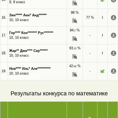
9, 9 класс
98 %
Зин***** Анн* Анд******
16.
77 %
I
10, 10 класс
94
%
,2
Гор**** Кон******* Рус*******
17.
-
I
10, 10 класс
93
%
,13
Жар** Дми**** Сер******
18.
-
I
10, 10 класс
42
%
,84
Нов**** Иль* Але**********
19.
-
10, 10 класс
Результаты конкурса по математике
1