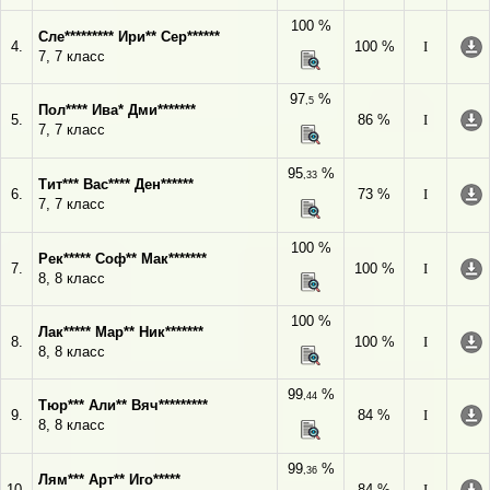
100 %
Сле********* Ири** Сер******
4.
100 %
I
7, 7 класс
97
%
,5
Пол**** Ива* Дми*******
5.
86 %
I
7, 7 класс
95
%
,33
Тит*** Вас**** Ден******
6.
73 %
I
7, 7 класс
100 %
Рек***** Соф** Мак*******
7.
100 %
I
8, 8 класс
100 %
Лак***** Мар** Ник*******
8.
100 %
I
8, 8 класс
99
%
,44
Тюр*** Али** Вяч*********
9.
84 %
I
8, 8 класс
99
%
,36
Лям*** Арт** Иго*****
10.
84 %
I