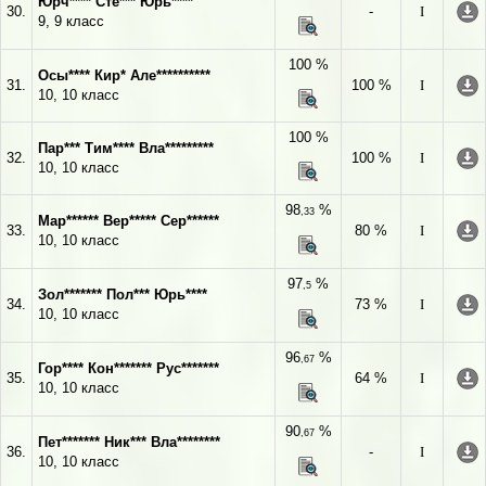
Юрч**** Сте*** Юрь****
30.
-
I
9, 9 класс
100 %
Осы**** Кир* Але**********
31.
100 %
I
10, 10 класс
100 %
Пар*** Тим**** Вла*********
32.
100 %
I
10, 10 класс
98
%
,33
Мар****** Вер***** Сер******
33.
80 %
I
10, 10 класс
97
%
,5
Зол******* Пол*** Юрь****
34.
73 %
I
10, 10 класс
96
%
,67
Гор**** Кон******* Рус*******
35.
64 %
I
10, 10 класс
90
%
,67
Пет******* Ник*** Вла********
36.
-
I
10, 10 класс