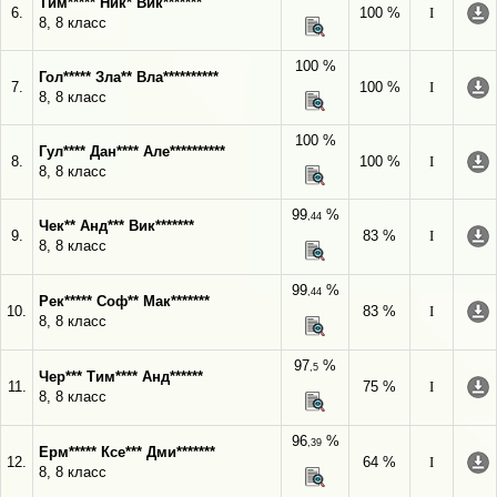
Тим***** Ник* Вик*******
6.
100 %
I
8, 8 класс
100 %
Гол***** Зла** Вла**********
7.
100 %
I
8, 8 класс
100 %
Гул**** Дан**** Але**********
8.
100 %
I
8, 8 класс
99
%
,44
Чек** Анд*** Вик*******
9.
83 %
I
8, 8 класс
99
%
,44
Рек***** Соф** Мак*******
10.
83 %
I
8, 8 класс
97
%
,5
Чер*** Тим**** Анд******
11.
75 %
I
8, 8 класс
96
%
,39
Ерм***** Ксе*** Дми*******
12.
64 %
I
8, 8 класс