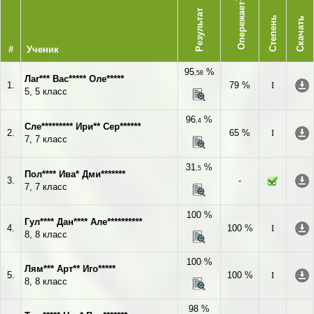
Опережает
Результат
Степень
Скачать
#
Ученик
95
%
,58
Лаг*** Вас***** Оле*****
1.
79 %
I
5, 5 класс
96
%
,4
Сле********* Ири** Сер******
2.
65 %
I
7, 7 класс
31
%
,5
Пол**** Ива* Дми*******
3.
-
7, 7 класс
100 %
Гул**** Дан**** Але**********
4.
100 %
I
8, 8 класс
100 %
Лям*** Арт** Иго*****
5.
100 %
I
8, 8 класс
98 %