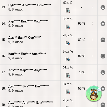
92
%
,5
Суб****** Але******* Ром******
13.
-
I
8, 8 класс
98
%
,33
Хар***** Вик***** Мих*******
14.
95 %
I
9, 9 класс
97
%
,08
Дем** Дан*** Сер******
15.
82 %
I
9, 9 класс
97
%
,08
Кал***** Евг**** Але*******
16.
82 %
I
9, 9 класс
96
%
,33
Хох**** Мар****** Анд******
17.
70 %
I
9, 9 класс
94
%
,33
Дво****** Вик***** Евг*******
18.
56 %
I
9, 9 класс
93
%
,17
Авд****** Ана****** Вла*********
19.
-
I
9, 9 класс