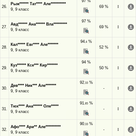
97 %
Рыж****** Тат**** Але**********
26.
69 %
I
9, 9 класс
97 %
Авд****** Ана****** Вла*********
27.
69 %
I
9, 9 класс
94
%
,4
Кал***** Евг**** Але*******
28.
52 %
I
9, 9 класс
94 %
Куз****** Ксе*** Кир*******
29.
50 %
I
9, 9 класс
92
%
,33
Дев**** Ник*** Але*******
30.
-
I
9, 9 класс
91
%
,85
Тюх**** Ана****** Оле*****
31.
-
I
9, 9 класс
90
%
,33
Афо**** Ари** Але**********
32.
-
I
9, 9 класс