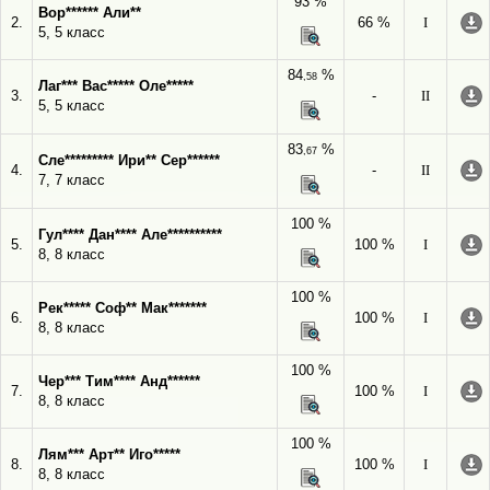
93 %
Вор****** Али**
2.
66 %
I
5, 5 класс
84
%
,58
Лаг*** Вас***** Оле*****
3.
-
II
5, 5 класс
83
%
,67
Сле********* Ири** Сер******
4.
-
II
7, 7 класс
100 %
Гул**** Дан**** Але**********
5.
100 %
I
8, 8 класс
100 %
Рек***** Соф** Мак*******
6.
100 %
I
8, 8 класс
100 %
Чер*** Тим**** Анд******
7.
100 %
I
8, 8 класс
100 %
Лям*** Арт** Иго*****
8.
100 %
I
8, 8 класс