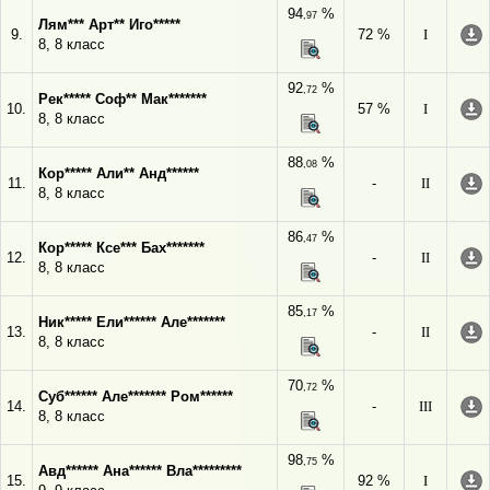
94
%
,97
Лям*** Арт** Иго*****
9.
72 %
I
8, 8 класс
92
%
,72
Рек***** Соф** Мак*******
10.
57 %
I
8, 8 класс
88
%
,08
Кор***** Али** Анд******
11.
-
II
8, 8 класс
86
%
,47
Кор***** Ксе*** Бах*******
12.
-
II
8, 8 класс
85
%
,17
Ник***** Ели****** Але*******
13.
-
II
8, 8 класс
70
%
,72
Суб****** Але******* Ром******
14.
-
III
8, 8 класс
98
%
,75
Авд****** Ана****** Вла*********
15.
92 %
I