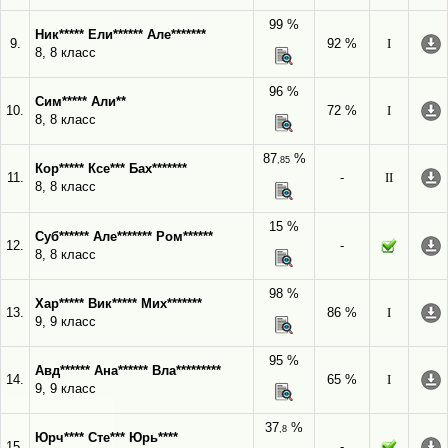
99 %
Ник***** Ели****** Але*******
9.
92 %
I
8, 8 класс
96 %
Сим***** Али**
10.
72 %
I
8, 8 класс
87
%
,85
Кор***** Ксе*** Бах*******
11.
-
II
8, 8 класс
15 %
Суб****** Але******* Ром******
12.
-
8, 8 класс
98 %
Хар***** Вик***** Мих*******
13.
86 %
I
9, 9 класс
95 %
Авд****** Ана****** Вла*********
14.
65 %
I
9, 9 класс
37
%
,8
Юрч**** Сте*** Юрь****
15.
-