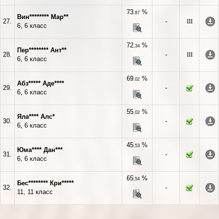
73
%
,87
Вин******** Мар**
27.
-
III
6, 6 класс
72
%
,34
Пер******** Ант**
28.
-
III
6, 6 класс
69
%
,02
Абз***** Аде****
29.
-
6, 6 класс
55
%
,02
Яла**** Алс*
30.
-
6, 6 класс
45
%
,53
Юма**** Дан***
31.
-
6, 6 класс
65
%
,54
Бес******** Кри*****
32.
-
11, 11 класс