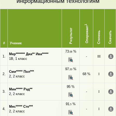
информационным технологиям
1
Опережает
Результат
Степень
Скачать
#
Ученик
73
%
,08
Мер******* Диа** Ива*****
1.
-
III
1В, 1 класс
97
%
,33
Сми***** Пол***
2.
68 %
I
2, 2 класс
95 %
Мин***** Рад**
3.
-
I
2, 2 класс
91
%
,5
Мяс***** Сте***
4.
-
I
2, 2 класс