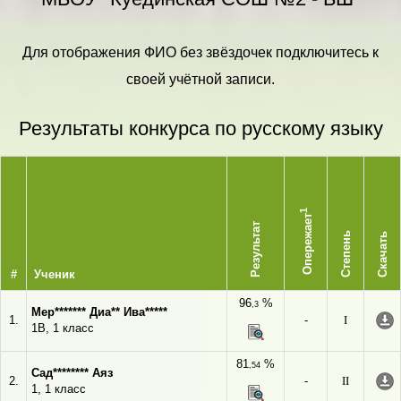
Для отображения ФИО без звёздочек подключитесь к
своей учётной записи.
Результаты конкурса по русскому языку
1
Опережает
Результат
Степень
Скачать
#
Ученик
96
%
,3
Мер******* Диа** Ива*****
1.
-
I
1В, 1 класс
81
%
,54
Сад******** Аяз
2.
-
II
1, 1 класс