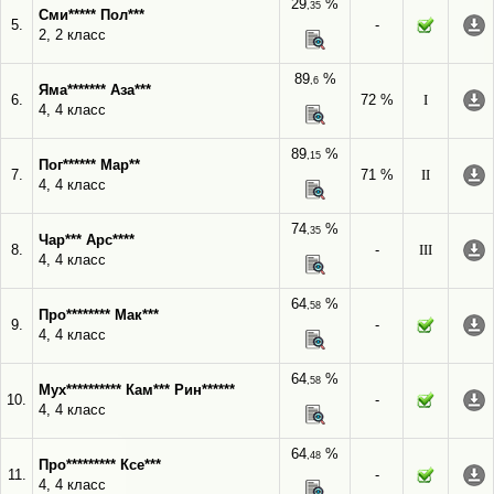
29
%
,35
Сми***** Пол***
5.
-
2, 2 класс
89
%
,6
Яма******* Аза***
6.
72 %
I
4, 4 класс
89
%
,15
Пог****** Мар**
7.
71 %
II
4, 4 класс
74
%
,35
Чар*** Арс****
8.
-
III
4, 4 класс
64
%
,58
Про******** Мак***
9.
-
4, 4 класс
64
%
,58
Мух********** Кам*** Рин******
10.
-
4, 4 класс
64
%
,48
Про********* Ксе***
11.
-
4, 4 класс