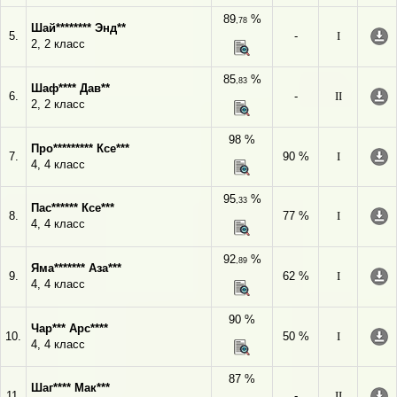
89
%
,78
Шай******** Энд**
5.
-
I
2, 2 класс
85
%
,83
Шаф**** Дав**
6.
-
II
2, 2 класс
98 %
Про********* Ксе***
7.
90 %
I
4, 4 класс
95
%
,33
Пас****** Ксе***
8.
77 %
I
4, 4 класс
92
%
,89
Яма******* Аза***
9.
62 %
I
4, 4 класс
90 %
Чар*** Арс****
10.
50 %
I
4, 4 класс
87 %
Шаг**** Мак***
11.
-
II