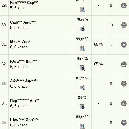
,33
Кам****** Сер***
29.
-
II
5, 5 класс
78
%
,58
Саф*** Анф***
30.
-
III
5, 5 класс
99
%
,17
Мик** Ива*
31.
95 %
I
6, 6 класс
95
%
,5
Юма**** Дан***
32.
65 %
I
6, 6 класс
87
%
,97
Абз***** Аде****
33.
-
II
6, 6 класс
84 %
Пер******** Ант**
34.
-
II
6, 6 класс
83
%
,12
Шум**** Яро****
35.
-
II
6, 6 класс