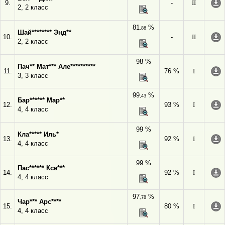
9.
-
II
2, 2 класс
81
%
,86
Шай******** Энд**
10.
-
II
2, 2 класс
98 %
Пач** Мат*** Але**********
11.
76 %
I
3, 3 класс
99
%
,43
Бар****** Мар**
12.
93 %
I
4, 4 класс
99 %
Кла***** Иль*
13.
92 %
I
4, 4 класс
99 %
Пас****** Ксе***
14.
92 %
I
4, 4 класс
97
%
,78
Чар*** Арс****
15.
80 %
I
4, 4 класс