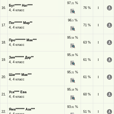
97
%
,21
Бут***** Нат****
16.
76 %
I
4, 4 класс
96
%
,5
Пог****** Мар**
17.
71 %
I
4, 4 класс
95
%
,54
Про******** Мак***
18.
63 %
I
4, 4 класс
95
%
,28
Зия******* Дар**
19.
61 %
I
4, 4 класс
95
%
,21
Шаг**** Мак***
20.
61 %
I
4, 4 класс
95
%
,18
Уса**** Ева
21.
60 %
I
4, 4 класс
93
%
,81
Яма******* Аза***
22.
51 %
I
4, 4 класс