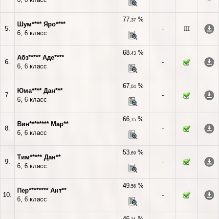
77
%
,37
Шум**** Яро****
5.
-
III
6, 6 класс
68
%
,43
Абз***** Аде****
6.
-
6, 6 класс
67
%
,04
Юма**** Дан***
7.
-
6, 6 класс
66
%
,75
Вин******** Мар**
8.
-
6, 6 класс
53
%
,69
Тим***** Дан**
9.
-
6, 6 класс
49
%
,56
Пер******** Ант**
10.
-
6, 6 класс
46
%