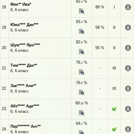
92
%
,4
Мик** Ива*
18.
88 %
I
6, 6 класс
83
%
,4
Юма**** Дан***
19.
58 %
II
6, 6 класс
82
%
,6
Шум**** Яро****
20.
55 %
II
6, 6 класс
78
%
,2
Тим***** Дан**
21.
-
III
6, 6 класс
76
%
,6
Зак***** Али**
22.
-
III
6, 6 класс
69
%
,33
Абз***** Аде****
23.
-
6, 6 класс
64
%
,2
Пер******** Ант**
24.
-
6, 6 класс