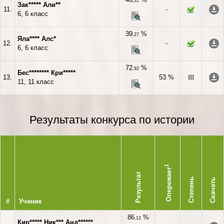
,31
Зак***** Али**
11.
-
6, 6 класс
39
%
,27
Яла**** Алс*
12.
-
6, 6 класс
72
%
,92
Бес******** Кри*****
13.
53 %
III
11, 11 класс
Результаты конкурса по истории
1
Опережает
Результат
Степень
Скачать
#
Ученик
86
%
,12
Кир***** Ник*** Анд******