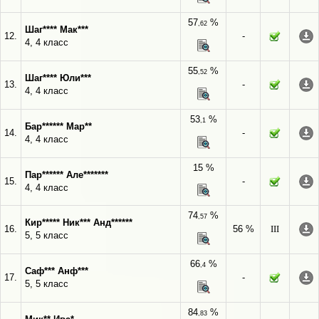
57
%
,62
Шаг**** Мак***
12.
-
4, 4 класс
55
%
,52
Шаг**** Юли***
13.
-
4, 4 класс
53
%
,1
Бар****** Мар**
14.
-
4, 4 класс
15 %
Пар****** Але*******
15.
-
4, 4 класс
74
%
,57
Кир***** Ник*** Анд******
16.
56 %
III
5, 5 класс
66
%
,4
Саф*** Анф***
17.
-
5, 5 класс
84
%
,83