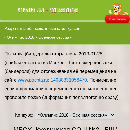
Участвовать
Результаты образовательных конкурсов
«Олимпис 2018 - Осенняя сессия»
Посылка (бандероль) отправлена 2019-01-28
(приблизительно) из Москвы. Трек номер посылки
(бандероли) для отслеживания её перемещения на
сайте
www.pochta.ru
:
14088331056470
. Примечание:
если информации о перемещении посылки ешё нет,
проверьте позже (информация появляется не сразу).
Конкурс:
МБОУ "Куединская СОШ №2 - БШ"