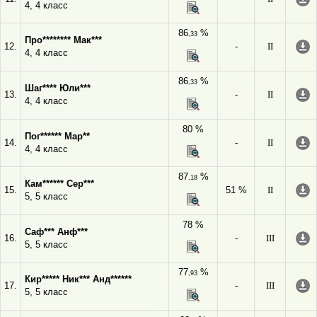
4, 4 класс
86
%
,33
Про******** Мак***
12.
-
II
4, 4 класс
86
%
,33
Шаг**** Юли***
13.
-
II
4, 4 класс
80 %
Пог****** Мар**
14.
-
II
4, 4 класс
87
%
,18
Кам****** Сер***
15.
51 %
II
5, 5 класс
78 %
Саф*** Анф***
16.
-
III
5, 5 класс
77
%
,93
Кир***** Ник*** Анд******
17.
-
III
5, 5 класс