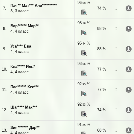
96
%
,08
Пач** Мат*** Але**********
7.
74 %
I
3, 3 класс
98
%
,19
Бар****** Мар**
8.
98 %
I
4, 4 класс
95
%
,44
Уса**** Ева
9.
88 %
I
4, 4 класс
93
%
,06
Кла***** Иль*
10.
77 %
I
4, 4 класс
92
%
,95
Пас****** Ксе***
11.
77 %
I
4, 4 класс
92
%
,53
Шаг**** Мак***
12.
74 %
I
4, 4 класс
91
%
,35
Зия******* Дар**
13.
68 %
I
4, 4 класс