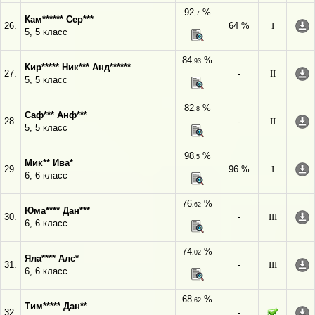
92
%
,7
Кам****** Сер***
26.
64 %
I
5, 5 класс
84
%
,93
Кир***** Ник*** Анд******
27.
-
II
5, 5 класс
82
%
,8
Саф*** Анф***
28.
-
II
5, 5 класс
98
%
,5
Мик** Ива*
29.
96 %
I
6, 6 класс
76
%
,62
Юма**** Дан***
30.
-
III
6, 6 класс
74
%
,02
Яла**** Алс*
31.
-
III
6, 6 класс
68
%
,62
Тим***** Дан**
32.
-