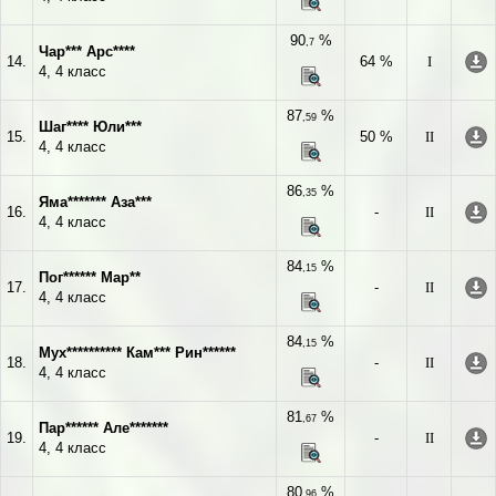
90
%
,7
Чар*** Арс****
14.
64 %
I
4, 4 класс
87
%
,59
Шаг**** Юли***
15.
50 %
II
4, 4 класс
86
%
,35
Яма******* Аза***
16.
-
II
4, 4 класс
84
%
,15
Пог****** Мар**
17.
-
II
4, 4 класс
84
%
,15
Мух********** Кам*** Рин******
18.
-
II
4, 4 класс
81
%
,67
Пар****** Але*******
19.
-
II
4, 4 класс
80
%
,96