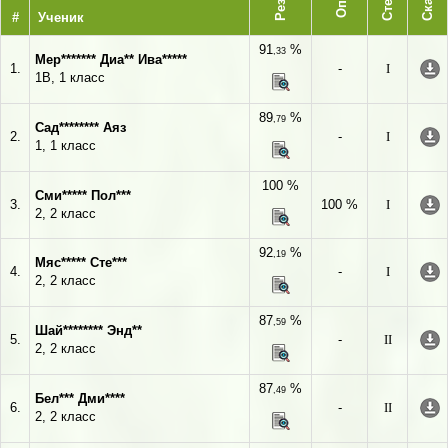
#
Ученик
91
%
,33
Мер******* Диа** Ива*****
1.
-
I
1В, 1 класс
89
%
,79
Сад******** Аяз
2.
-
I
1, 1 класс
100 %
Сми***** Пол***
3.
100 %
I
2, 2 класс
92
%
,19
Мяс***** Сте***
4.
-
I
2, 2 класс
87
%
,59
Шай******** Энд**
5.
-
II
2, 2 класс
87
%
,49
Бел*** Дми****
6.
-
II
2, 2 класс