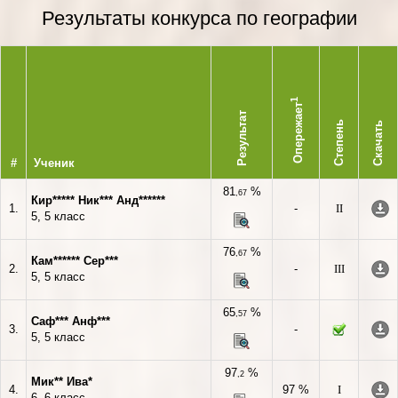
Результаты конкурса по географии
1
Опережает
Результат
Степень
Скачать
#
Ученик
81
%
,67
Кир***** Ник*** Анд******
1.
-
II
5, 5 класс
76
%
,67
Кам****** Сер***
2.
-
III
5, 5 класс
65
%
,57
Саф*** Анф***
3.
-
5, 5 класс
97
%
,2
Мик** Ива*
4.
97 %
I
6, 6 класс