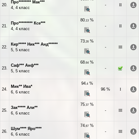
Про******** Мак***
20.
-
II
4, 4 класс
80
%
,13
Про********* Ксе***
21.
-
II
4, 4 класс
73
%
,26
Кир***** Ник*** Анд******
22.
-
III
5, 5 класс
68
%
,64
Саф*** Анф***
23.
-
5, 5 класс
94
%
,4
Мик** Ива*
24.
96 %
I
6, 6 класс
75
%
,37
Зак***** Али**
25.
-
III
6, 6 класс
74
%
,87
Шум**** Яро****
26.
-
III
6, 6 класс