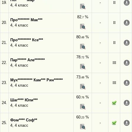
19.
-
II
4, 4 класс
82
%
,7
Про******** Мак***
20.
-
II
4, 4 класс
80
%
,48
Про********* Ксе***
21.
-
II
4, 4 класс
78
%
,72
Пар****** Але*******
22.
-
III
4, 4 класс
73
%
,48
Мух********** Кам*** Рин******
23.
-
III
4, 4 класс
60
%
,76
Шаг**** Юли***
24.
-
4, 4 класс
60
%
,23
Фом**** Соф**
25.
-
4, 4 класс