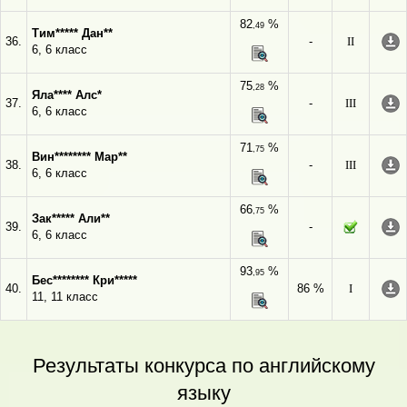
82
%
,49
Тим***** Дан**
36.
-
II
6, 6 класс
75
%
,28
Яла**** Алс*
37.
-
III
6, 6 класс
71
%
,75
Вин******** Мар**
38.
-
III
6, 6 класс
66
%
,75
Зак***** Али**
39.
-
6, 6 класс
93
%
,95
Бес******** Кри*****
40.
86 %
I
11, 11 класс
Результаты конкурса по английскому
языку