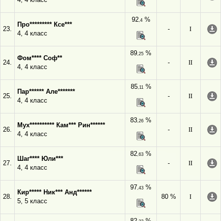
92
%
,4
Про********* Ксе***
23.
-
I
4, 4 класс
89
%
,25
Фом**** Соф**
24.
-
II
4, 4 класс
85
%
,11
Пар****** Але*******
25.
-
II
4, 4 класс
83
%
,26
Мух********** Кам*** Рин******
26.
-
II
4, 4 класс
82
%
,63
Шаг**** Юли***
27.
-
II
4, 4 класс
97
%
,43
Кир***** Ник*** Анд******
28.
80 %
I
5, 5 класс
82
%