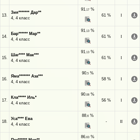
91
%
,17
Зия******* Дар**
13.
61 %
I
4, 4 класс
91
%
,13
Бар****** Мар**
14.
61 %
I
4, 4 класс
91
%
,13
Шаг**** Мак***
15.
61 %
I
4, 4 класс
90
%
,5
Яма******* Аза***
16.
58 %
I
4, 4 класс
90
%
,08
Кла***** Иль*
17.
56 %
I
4, 4 класс
88
%
,6
Уса**** Ева
18.
-
II
4, 4 класс
86
%
,63
Пог****** Мар**