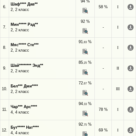
94 %
Шаф**** Дав**
6.
58 %
I
2, 2 класс
92 %
Мин***** Рад**
7.
-
I
2, 2 класс
91
%
,83
Мяс***** Сте***
8.
-
I
2, 2 класс
85
%
,25
Шай******** Энд**
9.
-
II
2, 2 класс
72
%
,67
Бел*** Дми****
10.
-
III
2, 2 класс
94
%
,33
Чар*** Арс****
11.
78 %
I
4, 4 класс
92
%
,75
Бут***** Нат****
12.
69 %
I
4, 4 класс