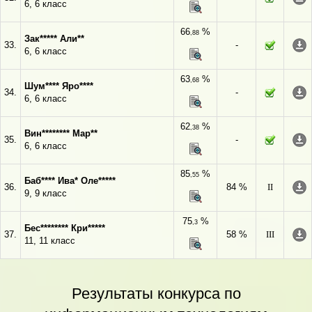
6, 6 класс
66
%
,88
Зак***** Али**
33.
-
6, 6 класс
63
%
,68
Шум**** Яро****
34.
-
6, 6 класс
62
%
,38
Вин******** Мар**
35.
-
6, 6 класс
85
%
,55
Баб**** Ива* Оле*****
36.
84 %
II
9, 9 класс
75
%
,3
Бес******** Кри*****
37.
58 %
III
11, 11 класс
Результаты конкурса по