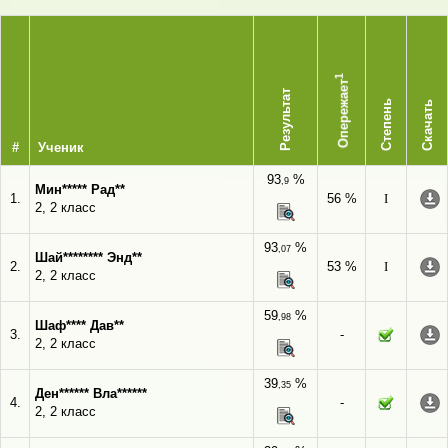
1
Опережает
Результат
Степень
Скачать
#
Ученик
93
%
,9
Мин***** Рад**
1.
56 %
I
2, 2 класс
93
%
,07
Шай******** Энд**
2.
53 %
I
2, 2 класс
59
%
,98
Шаф**** Дав**
3.
-
2, 2 класс
39
%
,35
Ден****** Вла******
4.
-
2, 2 класс