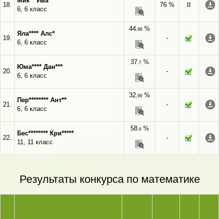
Мик** Ива*
18.
76 %
II
6, 6 класс
44
%
,98
Яла**** Алс*
19.
-
6, 6 класс
37
%
,7
Юма**** Дан***
20.
-
6, 6 класс
32
%
,99
Пер******** Ант**
21.
-
6, 6 класс
58
%
,4
Бес******** Кри*****
22.
-
11, 11 класс
Результаты конкурса по математике