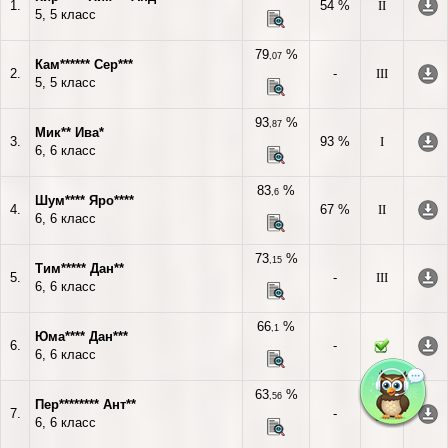
1.
54 %
II
5, 5 класс
79
%
,07
Кам****** Сер***
2.
-
III
5, 5 класс
93
%
,87
Мик** Ива*
3.
93 %
I
6, 6 класс
83
%
,6
Шум**** Яро****
4.
67 %
II
6, 6 класс
73
%
,15
Тим***** Дан**
5.
-
III
6, 6 класс
66
%
,1
Юма**** Дан***
6.
-
6, 6 класс
63
%
,56
Пер******** Ант**
7.
-
6, 6 класс