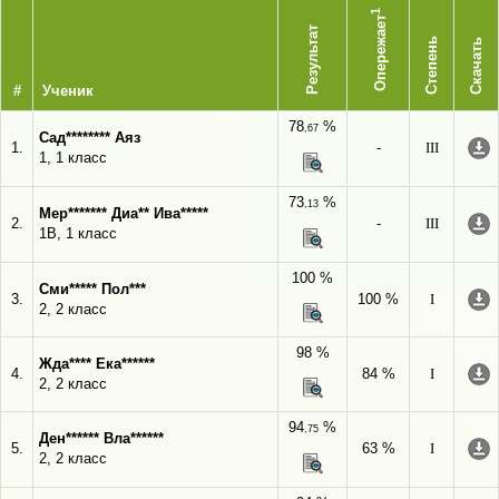
1
Опережает
Результат
Степень
Скачать
#
Ученик
78
%
,67
Сад******** Аяз
1.
-
III
1, 1 класс
73
%
,13
Мер******* Диа** Ива*****
2.
-
III
1В, 1 класс
100 %
Сми***** Пол***
3.
100 %
I
2, 2 класс
98 %
Жда**** Ека******
4.
84 %
I
2, 2 класс
94
%
,75
Ден****** Вла******
5.
63 %
I
2, 2 класс