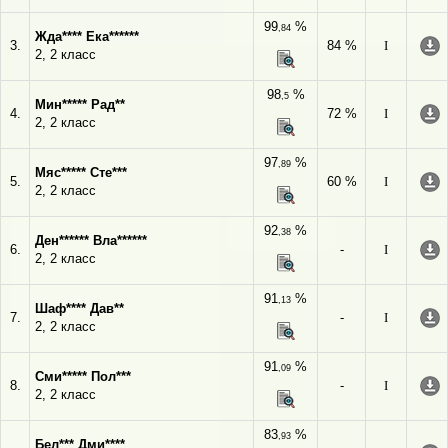
99
%
,84
Жда**** Ека******
3.
84 %
I
2, 2 класс
98
%
,5
Мин***** Рад**
4.
72 %
I
2, 2 класс
97
%
,89
Мяс***** Сте***
5.
60 %
I
2, 2 класс
92
%
,38
Ден****** Вла******
6.
-
I
2, 2 класс
91
%
,13
Шаф**** Дав**
7.
-
I
2, 2 класс
91
%
,09
Сми***** Пол***
8.
-
I
2, 2 класс
83
%
,93
Бел*** Дми****