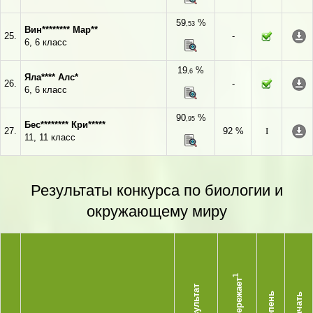
59
%
,53
Вин******** Мар**
25.
-
6, 6 класс
19
%
,6
Яла**** Алс*
26.
-
6, 6 класс
90
%
,95
Бес******** Кри*****
27.
92 %
I
11, 11 класс
Результаты конкурса по биологии и
окружающему миру
1
Опережает
Результат
Степень
Скачать