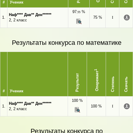
#
Ученик
97
%
,55
Наф**** Дав** Ден******
1.
75 %
I
2, 2 класс
Результаты конкурса по математике
1
Опережает
Результат
Степень
Скачать
#
Ученик
100 %
Наф**** Дав** Ден******
1.
100 %
I
2, 2 класс
Результаты конкурса по