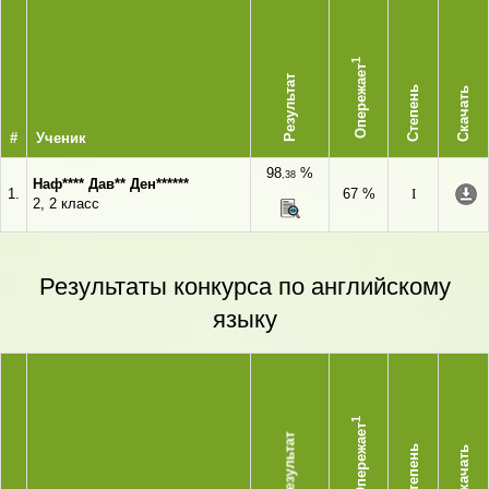
1
Опережает
Результат
Степень
Скачать
#
Ученик
98
%
,38
Наф**** Дав** Ден******
1.
67 %
I
2, 2 класс
Результаты конкурса по английскому
языку
1
Опережает
Результат
Степень
Скачать