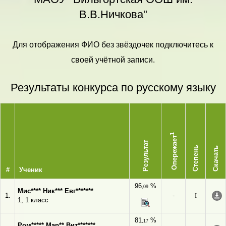
В.В.Ничкова"
Для отображения ФИО без звёздочек подключитесь к
своей учётной записи.
Результаты конкурса по русскому языку
1
Опережает
Результат
Степень
Скачать
#
Ученик
96
%
,09
Мис**** Ник*** Евг*******
1.
-
I
1, 1 класс
81
%
,17
Ром***** Мар** Вит*******