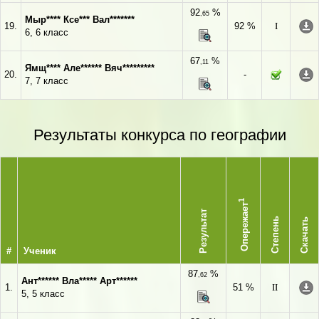
92
%
,65
Мыр**** Ксе*** Вал*******
19.
92 %
I
6, 6 класс
67
%
,11
Ямщ**** Але****** Вяч*********
20.
-
7, 7 класс
Результаты конкурса по географии
1
Опережает
Результат
Степень
Скачать
#
Ученик
87
%
,62
Ант****** Вла***** Арт******
1.
51 %
II
5, 5 класс