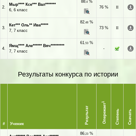
88
%
,4
Мыр**** Ксе*** Вал*******
2.
76 %
II
6, 6 класс
82
%
,48
Кет*** Оль** Ива*****
3.
73 %
II
7, 7 класс
61
%
,53
Ямщ**** Але****** Вяч*********
4.
-
7, 7 класс
Результаты конкурса по истории
1
Опережает
Результат
Степень
Скачать
#
Ученик
86
%
,23