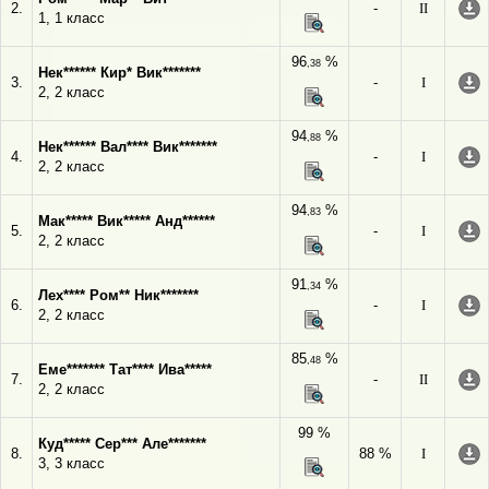
2.
-
II
1, 1 класс
96
%
,38
Нек****** Кир* Вик*******
3.
-
I
2, 2 класс
94
%
,88
Нек****** Вал**** Вик*******
4.
-
I
2, 2 класс
94
%
,83
Мак***** Вик***** Анд******
5.
-
I
2, 2 класс
91
%
,34
Лех**** Ром** Ник*******
6.
-
I
2, 2 класс
85
%
,48
Еме******* Тат**** Ива*****
7.
-
II
2, 2 класс
99 %
Куд***** Сер*** Але*******
8.
88 %
I
3, 3 класс