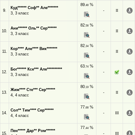
89
%
,48
Куд****** Соф** Але*******
9.
-
II
3, 3 класс
82
%
,58
Ани****** Оль** Сер******
10.
-
II
3, 3 класс
82
%
,34
Кор**** Але**** Вик*******
11.
-
II
3, 3 класс
63
%
,74
Бог****** Ксе*** Але**********
12.
-
3, 3 класс
80
%
,19
Жиж**** Сте*** Сер******
13.
-
II
4, 4 класс
77
%
,68
Сол** Тим**** Сер******
14.
-
III
4, 4 класс
77
%
,44
Пен***** Дар** Ром******
15.
-
III