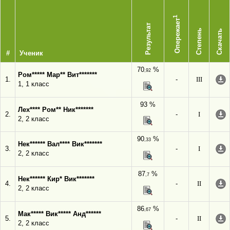
1
Опережает
Результат
Степень
Скачать
#
Ученик
70
%
,92
Ром***** Мар** Вит*******
1.
-
III
1, 1 класс
93 %
Лех**** Ром** Ник*******
2.
-
I
2, 2 класс
90
%
,33
Нек****** Вал**** Вик*******
3.
-
I
2, 2 класс
87
%
,7
Нек****** Кир* Вик*******
4.
-
II
2, 2 класс
86
%
,67
Мак***** Вик***** Анд******
5.
-
II
2, 2 класс