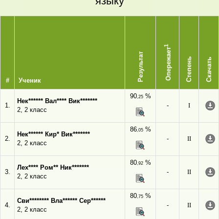
языку
1
Опережает
Результат
Степень
Скачать
#
Ученик
90
%
,25
Нек****** Вал**** Вик*******
1.
-
I
2, 2 класс
86
%
,05
Нек****** Кир* Вик*******
2.
-
II
2, 2 класс
80
%
,92
Лех**** Ром** Ник*******
3.
-
II
2, 2 класс
80
%
,75
Сви******** Вла****** Сер******
4.
-
II
2, 2 класс