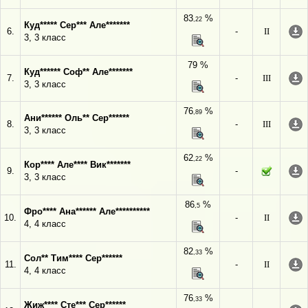
83
%
,22
Куд***** Сер*** Але*******
6.
-
II
3, 3 класс
79 %
Куд****** Соф** Але*******
7.
-
III
3, 3 класс
76
%
,89
Ани****** Оль** Сер******
8.
-
III
3, 3 класс
62
%
,22
Кор**** Але**** Вик*******
9.
-
3, 3 класс
86
%
,5
Фро**** Ана****** Але**********
10.
-
II
4, 4 класс
82
%
,33
Сол** Тим**** Сер******
11.
-
II
4, 4 класс
76
%
,33
Жиж**** Сте*** Сер******