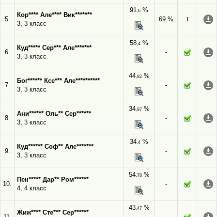
91
%
,6
Кор**** Але**** Вик*******
5.
69 %
I
3, 3 класс
58
%
,4
Куд***** Сер*** Але*******
6.
-
3, 3 класс
44
%
,82
Бог****** Ксе*** Але**********
7.
-
3, 3 класс
34
%
,97
Ани****** Оль** Сер******
8.
-
3, 3 класс
34
%
,4
Куд****** Соф** Але*******
9.
-
3, 3 класс
54
%
,78
Пен***** Дар** Ром******
10.
-
4, 4 класс
43
%
,47
Жиж**** Сте*** Сер******
11.
-