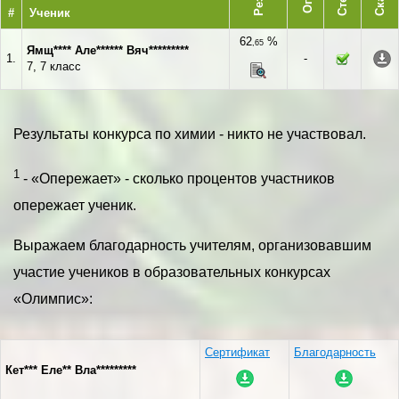
#
Ученик
62
%
,65
Ямщ**** Але****** Вяч*********
1.
-
7, 7 класс
Результаты конкурса по химии - никто не участвовал.
1
- «Опережает» - сколько процентов участников
опережает ученик.
Выражаем благодарность учителям, организовавшим
участие учеников в образовательных конкурсах
«Олимпис»:
Сертификат
Благодарность
Кет*** Еле** Вла*********