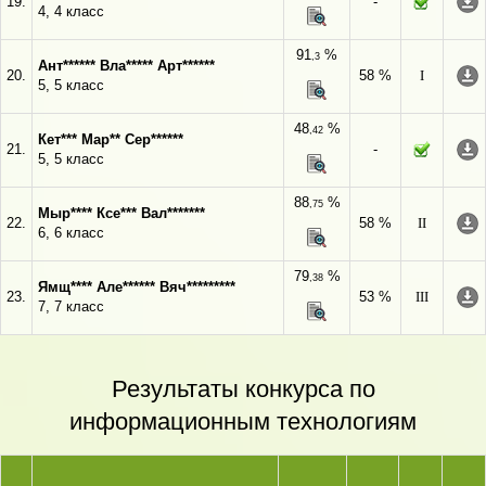
19.
-
4, 4 класс
91
%
,3
Ант****** Вла***** Арт******
20.
58 %
I
5, 5 класс
48
%
,42
Кет*** Мар** Сер******
21.
-
5, 5 класс
88
%
,75
Мыр**** Ксе*** Вал*******
22.
58 %
II
6, 6 класс
79
%
,38
Ямщ**** Але****** Вяч*********
23.
53 %
III
7, 7 класс
Результаты конкурса по
информационным технологиям