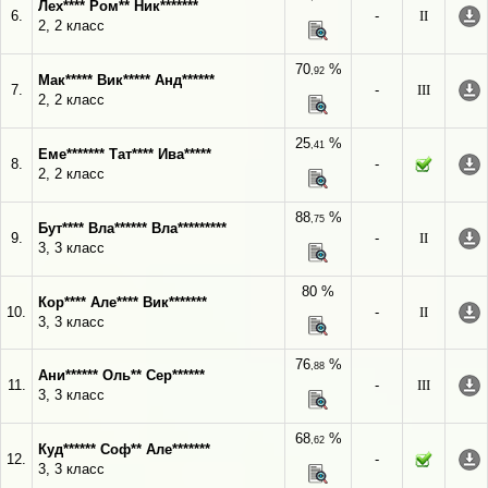
Лех**** Ром** Ник*******
6.
-
II
2, 2 класс
70
%
,92
Мак***** Вик***** Анд******
7.
-
III
2, 2 класс
25
%
,41
Еме******* Тат**** Ива*****
8.
-
2, 2 класс
88
%
,75
Бут**** Вла****** Вла*********
9.
-
II
3, 3 класс
80 %
Кор**** Але**** Вик*******
10.
-
II
3, 3 класс
76
%
,88
Ани****** Оль** Сер******
11.
-
III
3, 3 класс
68
%
,62
Куд****** Соф** Але*******
12.
-
3, 3 класс