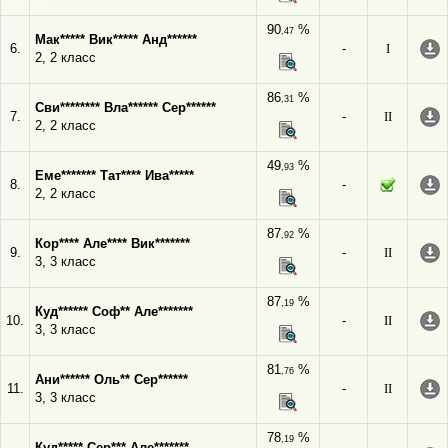
90
%
,47
Мак***** Вик***** Анд******
6.
-
I
2, 2 класс
86
%
,31
Сви******** Вла****** Сер******
7.
-
II
2, 2 класс
49
%
,93
Еме******* Тат**** Ива*****
8.
-
2, 2 класс
87
%
,92
Кор**** Але**** Вик*******
9.
-
II
3, 3 класс
87
%
,19
Куд****** Соф** Але*******
10.
-
II
3, 3 класс
81
%
,76
Ани****** Оль** Сер******
11.
-
II
3, 3 класс
78
%
,19
Куд***** Сер*** Але*******