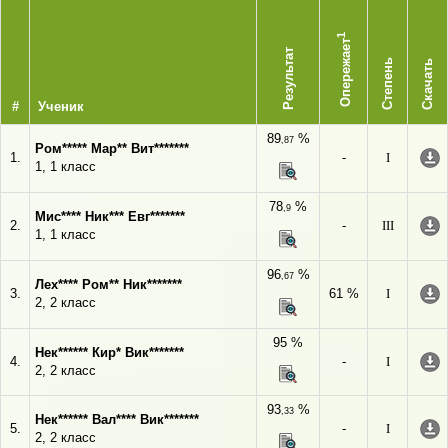
1
Опережает
Результат
Степень
Скачать
#
Ученик
89
%
,87
Ром***** Мар** Вит*******
1.
-
I
1, 1 класс
78
%
,9
Мис**** Ник*** Евг*******
2.
-
III
1, 1 класс
96
%
,67
Лех**** Ром** Ник*******
3.
61 %
I
2, 2 класс
95 %
Нек****** Кир* Вик*******
4.
-
I
2, 2 класс
93
%
,33
Нек****** Вал**** Вик*******
5.
-
I
2, 2 класс