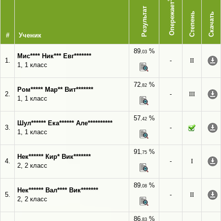
1
Опережает
Результат
Степень
Скачать
#
Ученик
89
%
,03
Мис**** Ник*** Евг*******
1.
-
II
1, 1 класс
72
%
,82
Ром***** Мар** Вит*******
2.
-
III
1, 1 класс
57
%
,42
Шул****** Ека****** Але**********
3.
-
1, 1 класс
91
%
,75
Нек****** Кир* Вик*******
4.
-
I
2, 2 класс
89
%
,08
Нек****** Вал**** Вик*******
5.
-
II
2, 2 класс
86
%
,83