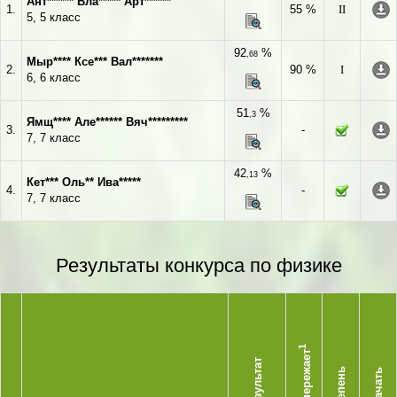
Ант****** Вла***** Арт******
1.
55 %
II
5, 5 класс
92
%
,68
Мыр**** Ксе*** Вал*******
2.
90 %
I
6, 6 класс
51
%
,3
Ямщ**** Але****** Вяч*********
3.
-
7, 7 класс
42
%
,13
Кет*** Оль** Ива*****
4.
-
7, 7 класс
Результаты конкурса по физике
1
Опережает
Результат
Степень
Скачать