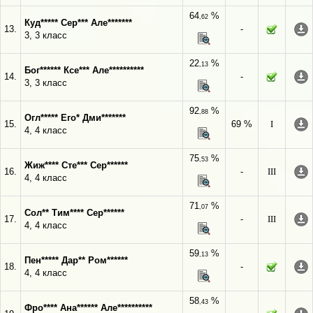
64
%
,62
Куд***** Сер*** Але*******
13.
-
3, 3 класс
22
%
,13
Бог****** Ксе*** Але**********
14.
-
3, 3 класс
92
%
,88
Огл***** Его* Дми*******
15.
69 %
I
4, 4 класс
75
%
,53
Жиж**** Сте*** Сер******
16.
-
III
4, 4 класс
71
%
,07
Сол** Тим**** Сер******
17.
-
III
4, 4 класс
59
%
,13
Пен***** Дар** Ром******
18.
-
4, 4 класс
58
%
,43
Фро**** Ана****** Але**********