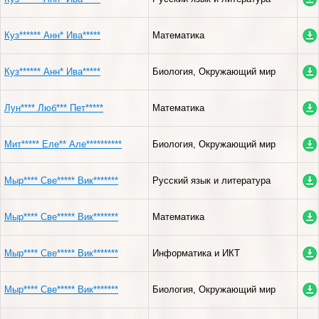
Куз****** Анн* Ива*****
Математика
Куз****** Анн* Ива*****
Биология, Окружающий мир
Лун**** Люб*** Пет*****
Математика
Мит***** Еле** Але**********
Биология, Окружающий мир
Мыр**** Све***** Вик*******
Русский язык и литература
Мыр**** Све***** Вик*******
Математика
Мыр**** Све***** Вик*******
Информатика и ИКТ
Мыр**** Све***** Вик*******
Биология, Окружающий мир