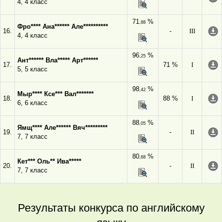
4, 4 класс
71
%
,88
Фро**** Ана****** Але**********
16.
-
III
4, 4 класс
96
%
,25
Ант****** Вла***** Арт******
17.
71 %
I
5, 5 класс
98
%
,42
Мыр**** Ксе*** Вал*******
18.
88 %
I
6, 6 класс
88
%
,05
Ямщ**** Але****** Вяч*********
19.
-
II
7, 7 класс
80
%
,68
Кет*** Оль** Ива*****
20.
-
II
7, 7 класс
Результаты конкурса по английскому