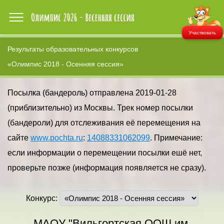
Участвовать
Результаты образовательных конкурсов
«Олимпис 2018 - Осенняя сессия»
Посылка (бандероль) отправлена 2019-01-28
(приблизительно) из Москвы. Трек номер посылки
(бандероли) для отслеживания её перемещения на
сайте
www.pochta.ru
:
14088331062099
. Примечание:
если информации о перемещении посылки ешё нет,
проверьте позже (информация появляется не сразу).
Конкурс:
МАОУ "Вильгортская ООШ им.