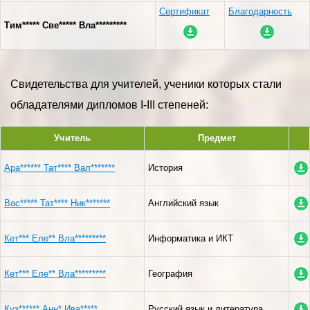
Сертификат
Благодарность
Тим***** Све***** Вла*********
Свидетельства для учителей, ученики которых стали
обладателями дипломов I-III степеней:
Учитель
Предмет
Ара****** Тат**** Вал*******
История
Вас***** Тат**** Ник*******
Английский язык
Кет*** Еле** Вла*********
Информатика и ИКТ
Кет*** Еле** Вла*********
География
Куз****** Анн* Ива*****
Русский язык и литература