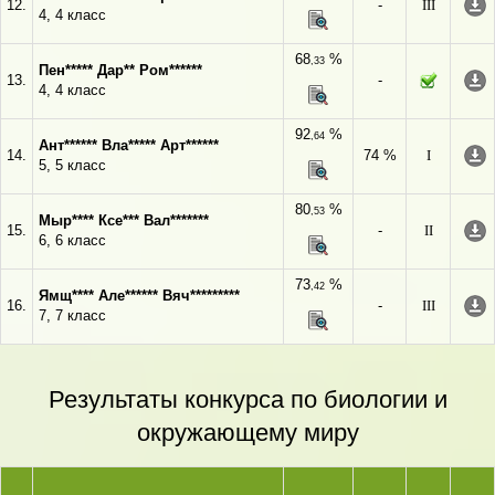
12.
-
III
4, 4 класс
68
%
,33
Пен***** Дар** Ром******
13.
-
4, 4 класс
92
%
,64
Ант****** Вла***** Арт******
14.
74 %
I
5, 5 класс
80
%
,53
Мыр**** Ксе*** Вал*******
15.
-
II
6, 6 класс
73
%
,42
Ямщ**** Але****** Вяч*********
16.
-
III
7, 7 класс
Результаты конкурса по биологии и
окружающему миру