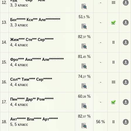
12.
-
III
3, 3 класс
51
%
,5
Бог****** Ксе*** Але**********
13.
-
3, 3 класс
82
%
,37
Жиж**** Сте*** Сер******
14.
-
II
4, 4 класс
81
%
,45
Фро**** Ана****** Але**********
15.
-
II
4, 4 класс
74
%
,27
Сол** Тим**** Сер******
16.
-
III
4, 4 класс
60
%
,28
Пен***** Дар** Ром******
17.
-
4, 4 класс
82
%
,07
Ант****** Вла***** Арт******
18.
56 %
II
5, 5 класс