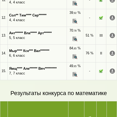
4, 4 класс
39
%
,92
Сол** Тим**** Сер******
12.
-
4, 4 класс
70
%
,78
Ант****** Вла***** Арт******
13.
51 %
III
5, 5 класс
84
%
,85
Мыр**** Ксе*** Вал*******
14.
76 %
II
6, 6 класс
49
%
,65
Ямщ**** Але****** Вяч*********
15.
-
7, 7 класс
Результаты конкурса по математике