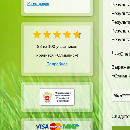
Регистрация
Результа
Результа
Результа
Результа
Результа
93 из 100 участников
1
- «Опер
нравится «Олимпис»!
Подробнее
Выражае
«Олимпи
Мол*****
Свидетел