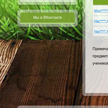
Мол*****
Мы в ВКонтакте
Наг***** 
Наг***** 
Примечан
предметн
учеников