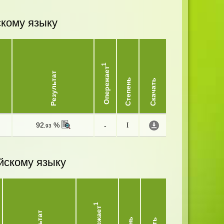
скому языку
1
Опережает
Результат
Степень
Скачать
92
%
-
I
,93
йскому языку
1