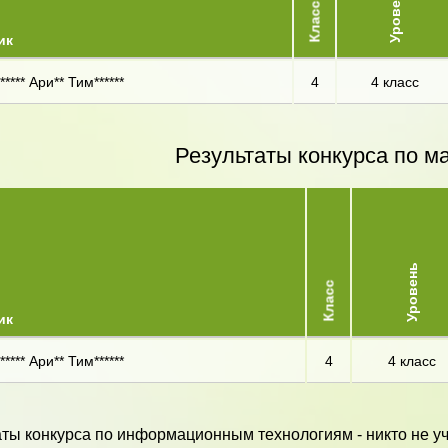
Уровень
Класс
ик
**** Ари** Тим******
4
4 класс
Результаты конкурса по м
Уровень
Класс
ик
**** Ари** Тим******
4
4 класс
аты конкурса по информационным технологиям - никто не у