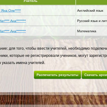
Учитель
* Яна Оле*****
Английский язык
Нат**** Ана********
Русский язык и ли
Нат**** Ана********
Математика
ие: для того, чтобы ввести учителей, необходимо подключи
ики, которые не регистрировали учеников, могут зарегистр
 указать имена учителей.
Распечатать результаты
Скачать арх