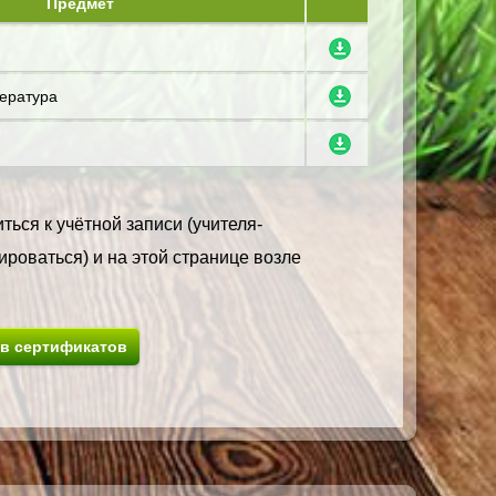
Предмет
тература
ться к учётной записи (учителя-
ироваться) и на этой странице возле
ив сертификатов