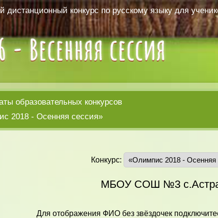
 дистанционный конкурс по русскому языку для ученико
аты образовательных конкурсов
с 2018 - Осенняя сессия»
Конкурс:
МБОУ СОШ №3 с.Астра
Для отображения ФИО без звёздочек подключитес