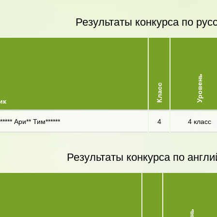
Результаты конкурса по рус
Уровень
Класс
ик
**** Ари** Тим******
4
4 класс
Результаты конкурса по англи