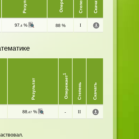
Опережает
Результат
Степень
Скачать
97
%
88 %
I
,4
атематике
1
Опережает
Результат
Степень
Скачать
88
%
-
II
,47
частвовал.