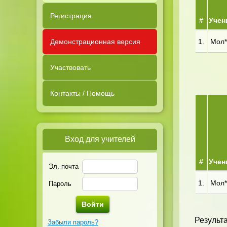
Регистрация
#
Учен
Демонстрационная версия
1.
Мол**
Участвовать
Контакты / Помощь
Вход для учителей
#
Учен
Эл. почта
1.
Мол**
Пароль
Результ
Забыли пароль?