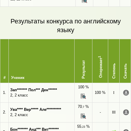
Результаты конкурса по английскому
языку
1
Опережает
Результат
Степень
Скачать
#
Ученик
100 %
Зап******* Пол*** Ден******
1.
100 %
I
2, 2 класс
70
%
,7
Ува**** Вер***** Але**********
2.
-
III
2, 2 класс
55
%
,23
Бон******* Анд*** Вит*******