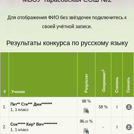
Для отображения ФИО без звёздочек подключитесь к
своей учётной записи.
Результаты конкурса по русскому языку
1
Опережает
Результат
Степень
Скачать
#
Ученик
98 %
Пет** Сте*** Дми*******
1.
58 %
I
1, 1 класс
96
%
,33
Сок***** Кир* Вяч*********
2.
-
I
1, 1 класс