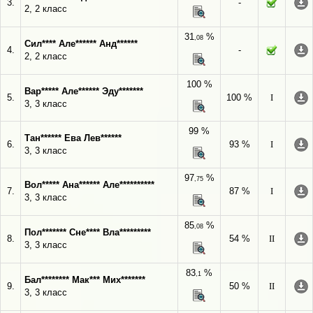
3.
-
2, 2 класс
31
%
,08
Сил**** Але****** Анд******
4.
-
2, 2 класс
100 %
Вар***** Але****** Эду*******
5.
100 %
I
3, 3 класс
99 %
Тан****** Ева Лев******
6.
93 %
I
3, 3 класс
97
%
,75
Вол***** Ана****** Але**********
7.
87 %
I
3, 3 класс
85
%
,08
Пол******* Сне**** Вла*********
8.
54 %
II
3, 3 класс
83
%
,1
Бал******** Мак*** Мих*******
9.
50 %
II
3, 3 класс