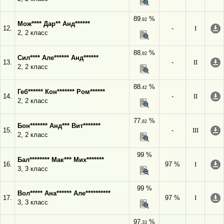
89
%
,92
Мож**** Дар** Анд******
12.
-
I
2, 2 класс
88
%
,92
Сил**** Але****** Анд******
13.
-
II
2, 2 класс
88
%
,42
Геб****** Кон******* Ром******
14.
-
II
2, 2 класс
77
%
,82
Бон******* Анд*** Вит*******
15.
-
III
2, 2 класс
99 %
Бал******** Мак*** Мих*******
16.
97 %
I
3, 3 класс
99 %
Вол***** Ана****** Але**********
17.
97 %
I
3, 3 класс
97
%
,33