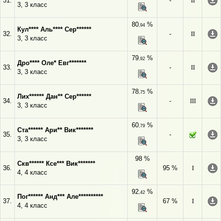
31.
-
II
3, 3 класс
80
%
,94
Кул**** Аль**** Сер******
32.
-
II
3, 3 класс
79
%
,92
Дро**** Оле* Евг*******
33.
-
II
3, 3 класс
78
%
,75
Лих****** Дан** Сер******
34.
-
III
3, 3 класс
60
%
,79
Ста****** Ари** Вик*******
35.
-
3, 3 класс
98 %
Скв****** Ксе*** Вик*******
36.
95 %
I
4, 4 класс
92
%
,42
Пог****** Анд*** Але**********
37.
67 %
I
4, 4 класс