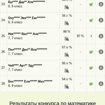
,55
Буг**** Дар** Але**********
23.
-
6, 6 класс
34
%
,17
Оку***** Эве**** Евг*******
24.
-
6, 6 класс
98 %
Нек****** Вал**** Але*******
25.
97 %
I
7, 7 класс
57
%
,55
Пол****** Ден** Вла*********
26.
-
7, 7 класс
56
%
,76
Чеб**** Арт** Эду*******
27.
-
7, 7 класс
54
%
,01
Бос******** Ели****** Мих*******
28.
-
8, 8 класс
Результаты конкурса по математике