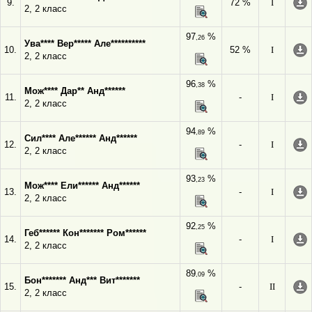
9.
72 %
I
2, 2 класс
97
%
,26
Ува**** Вер***** Але**********
10.
52 %
I
2, 2 класс
96
%
,38
Мож**** Дар** Анд******
11.
-
I
2, 2 класс
94
%
,89
Сил**** Але****** Анд******
12.
-
I
2, 2 класс
93
%
,23
Мож**** Ели****** Анд******
13.
-
I
2, 2 класс
92
%
,25
Геб****** Кон******* Ром******
14.
-
I
2, 2 класс
89
%
,09
Бон******* Анд*** Вит*******
15.
-
II
2, 2 класс