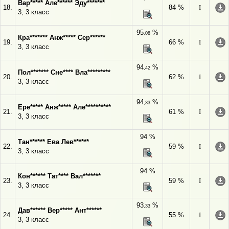
Вар***** Але****** Эду*******
18.
84 %
I
3, 3 класс
95
%
,08
Кра******* Анж***** Сер******
19.
66 %
I
3, 3 класс
94
%
,42
Пол******* Сне**** Вла*********
20.
62 %
I
3, 3 класс
94
%
,33
Ере***** Анж***** Але**********
21.
61 %
I
3, 3 класс
94 %
Тан****** Ева Лев******
22.
59 %
I
3, 3 класс
94 %
Кон****** Тат**** Вал*******
23.
59 %
I
3, 3 класс
93
%
,33
Дав****** Вер***** Ант******
24.
55 %
I
3, 3 класс