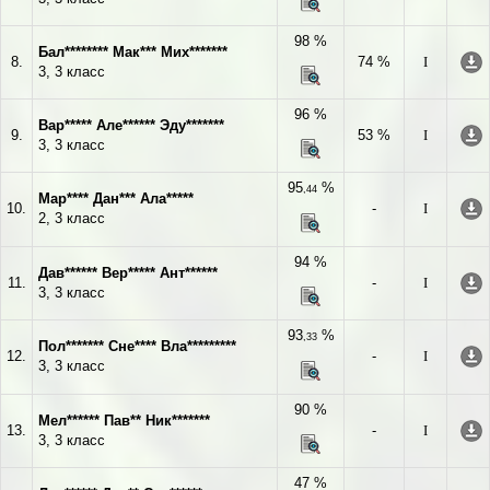
98 %
Бал******** Мак*** Мих*******
8.
74 %
I
3, 3 класс
96 %
Вар***** Але****** Эду*******
9.
53 %
I
3, 3 класс
95
%
,44
Мар**** Дан*** Ала*****
10.
-
I
2, 3 класс
94 %
Дав****** Вер***** Ант******
11.
-
I
3, 3 класс
93
%
,33
Пол******* Сне**** Вла*********
12.
-
I
3, 3 класс
90 %
Мел****** Пав** Ник*******
13.
-
I
3, 3 класс
47 %