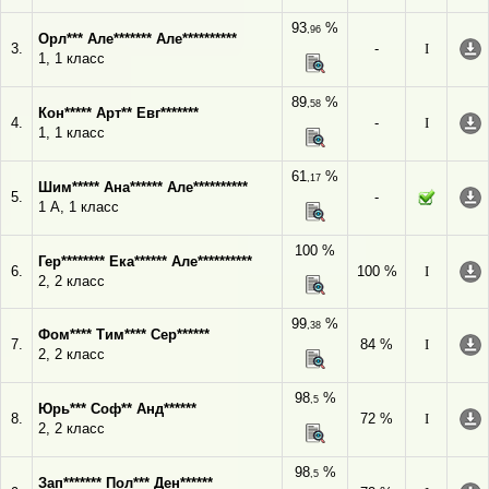
93
%
,96
Орл*** Але******* Але**********
3.
-
I
1, 1 класс
89
%
,58
Кон***** Арт** Евг*******
4.
-
I
1, 1 класс
61
%
,17
Шим***** Ана****** Але**********
5.
-
1 А, 1 класс
100 %
Гер******** Ека****** Але**********
6.
100 %
I
2, 2 класс
99
%
,38
Фом**** Тим**** Сер******
7.
84 %
I
2, 2 класс
98
%
,5
Юрь*** Соф** Анд******
8.
72 %
I
2, 2 класс
98
%
,5
Зап******* Пол*** Ден******