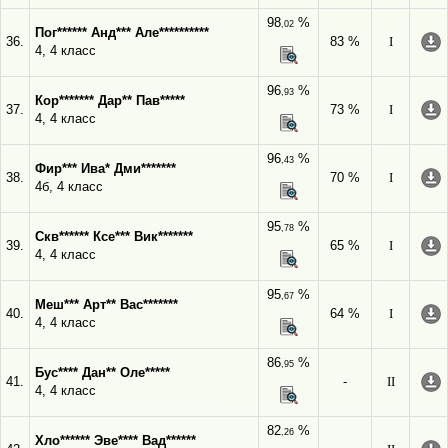
98
%
,02
Пог****** Анд*** Але**********
36.
83 %
I
4, 4 класс
96
%
,93
Кор******* Дар** Пав*****
37.
73 %
I
4, 4 класс
96
%
,43
Фир*** Ива* Дми*******
38.
70 %
I
4б, 4 класс
95
%
,78
Скв****** Ксе*** Вик*******
39.
65 %
I
4, 4 класс
95
%
,67
Меш*** Арт** Вас*******
40.
64 %
I
4, 4 класс
86
%
,95
Бус**** Дан** Оле*****
41.
-
II
4, 4 класс
82
%
,26
Хло****** Эве**** Вад******