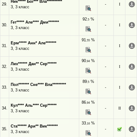
Ник***** Бог*** Вла**********
29.
-
I
3, 3 класс
92
%
,5
Гет***** Але**** Дми*******
30.
-
I
3, 3 класс
91
%
,55
Ерм***** Анн* Але*******
31.
-
I
3, 3 класс
90
%
,94
Лих****** Дан** Сер******
32.
-
I
3, 3 класс
89
%
,5
Пол******* Сне**** Вла*********
33.
-
I
3, 3 класс
86
%
,94
Кул**** Аль**** Сер******
34.
-
II
3, 3 класс
33
%
,16
Ста****** Ари** Вик*******
35.
-
3, 3 класс