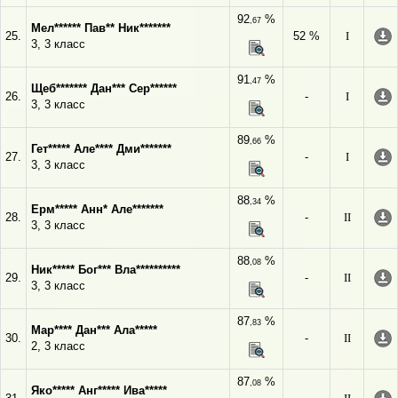
92
%
,67
Мел****** Пав** Ник*******
25.
52 %
I
3, 3 класс
91
%
,47
Щеб******* Дан*** Сер******
26.
-
I
3, 3 класс
89
%
,66
Гет***** Але**** Дми*******
27.
-
I
3, 3 класс
88
%
,34
Ерм***** Анн* Але*******
28.
-
II
3, 3 класс
88
%
,08
Ник***** Бог*** Вла**********
29.
-
II
3, 3 класс
87
%
,83
Мар**** Дан*** Ала*****
30.
-
II
2, 3 класс
87
%
,08
Яко***** Анг***** Ива*****