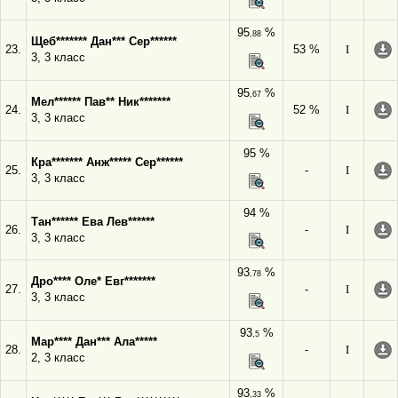
95
%
,88
Щеб******* Дан*** Сер******
23.
53 %
I
3, 3 класс
95
%
,67
Мел****** Пав** Ник*******
24.
52 %
I
3, 3 класс
95 %
Кра******* Анж***** Сер******
25.
-
I
3, 3 класс
94 %
Тан****** Ева Лев******
26.
-
I
3, 3 класс
93
%
,78
Дро**** Оле* Евг*******
27.
-
I
3, 3 класс
93
%
,5
Мар**** Дан*** Ала*****
28.
-
I
2, 3 класс
93
%
,33