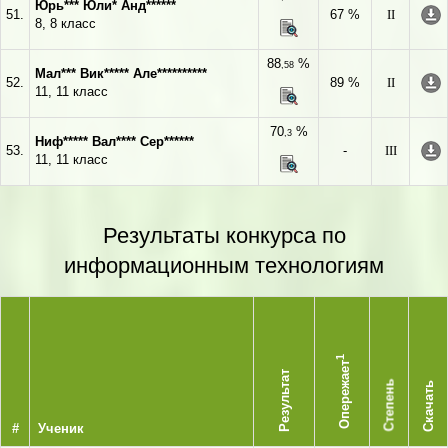
Юрь*** Юли* Анд******
51.
67 %
II
8, 8 класс
88
%
,58
Мал*** Вик***** Але**********
52.
89 %
II
11, 11 класс
70
%
,3
Ниф***** Вал**** Сер******
53.
-
III
11, 11 класс
Результаты конкурса по
информационным технологиям
1
Опережает
Результат
Степень
Скачать
#
Ученик