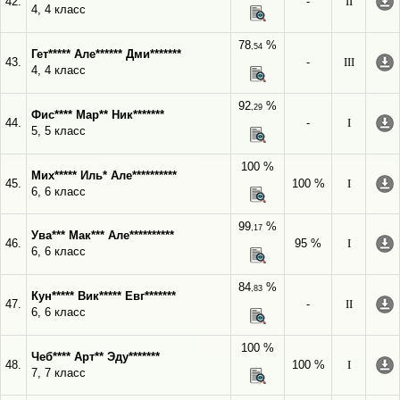
42.
-
II
4, 4 класс
78
%
,54
Гет***** Але****** Дми*******
43.
-
III
4, 4 класс
92
%
,29
Фис**** Мар** Ник*******
44.
-
I
5, 5 класс
100 %
Мих***** Иль* Але**********
45.
100 %
I
6, 6 класс
99
%
,17
Ува*** Мак*** Але**********
46.
95 %
I
6, 6 класс
84
%
,83
Кун***** Вик***** Евг*******
47.
-
II
6, 6 класс
100 %
Чеб**** Арт** Эду*******
48.
100 %
I
7, 7 класс