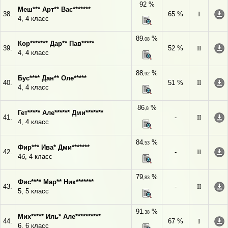
92 %
Меш*** Арт** Вас*******
38.
65 %
I
4, 4 класс
89
%
,08
Кор******* Дар** Пав*****
39.
52 %
II
4, 4 класс
88
%
,92
Бус**** Дан** Оле*****
40.
51 %
II
4, 4 класс
86
%
,8
Гет***** Але****** Дми*******
41.
-
II
4, 4 класс
84
%
,53
Фир*** Ива* Дми*******
42.
-
II
4б, 4 класс
79
%
,83
Фис**** Мар** Ник*******
43.
-
II
5, 5 класс
91
%
,38
Мих***** Иль* Але**********
44.
67 %
I
6, 6 класс