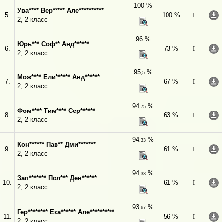
100 %
Ува**** Вер***** Але**********
5.
100 %
I
2, 2 класс
96 %
Юрь*** Соф** Анд******
6.
73 %
I
2, 2 класс
95
%
,5
Мож**** Ели****** Анд******
7.
67 %
I
2, 2 класс
94
%
,75
Фом**** Тим**** Сер******
8.
63 %
I
2, 2 класс
94
%
,33
Кон****** Пав** Дми*******
9.
61 %
I
2, 2 класс
94
%
,33
Зап******* Пол*** Ден******
10.
61 %
I
2, 2 класс
93
%
,67
Гер******** Ека****** Але**********
11.
56 %
I
2, 2 класс