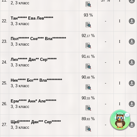
21.
57 %
I
2, 3 класс
93 %
Тан****** Ева Лев******
22.
-
I
3, 3 класс
92
%
,17
Пол******* Сне**** Вла*********
23.
-
I
3, 3 класс
91
%
,61
Лих****** Дан** Сер******
24.
-
I
3, 3 класс
90
%
,48
Ник***** Бог*** Вла**********
25.
-
I
3, 3 класс
90
%
,33
Ерм***** Анн* Але*******
26.
-
I
3, 3 класс
89
%
,83
Щеб******* Дан*** Сер******
27.
-
I
3, 3 класс