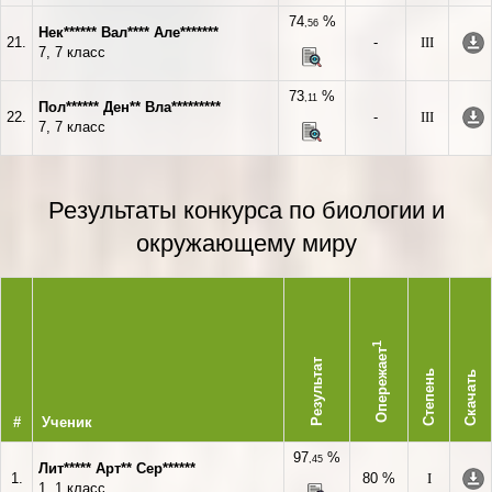
74
%
,56
Нек****** Вал**** Але*******
21.
-
III
7, 7 класс
73
%
,11
Пол****** Ден** Вла*********
22.
-
III
7, 7 класс
Результаты конкурса по биологии и
окружающему миру
1
Опережает
Результат
Степень
Скачать
#
Ученик
97
%
,45
Лит***** Арт** Сер******
1.
80 %
I
1, 1 класс