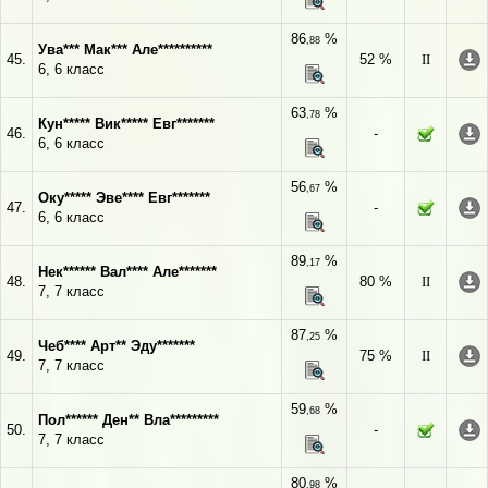
86
%
,88
Ува*** Мак*** Але**********
45.
52 %
II
6, 6 класс
63
%
,78
Кун***** Вик***** Евг*******
46.
-
6, 6 класс
56
%
,67
Оку***** Эве**** Евг*******
47.
-
6, 6 класс
89
%
,17
Нек****** Вал**** Але*******
48.
80 %
II
7, 7 класс
87
%
,25
Чеб**** Арт** Эду*******
49.
75 %
II
7, 7 класс
59
%
,68
Пол****** Ден** Вла*********
50.
-
7, 7 класс
80
%
,98