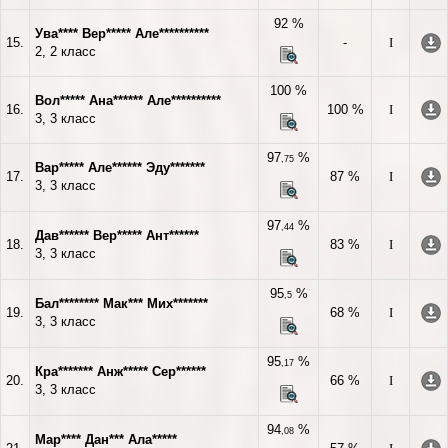
92 %
Ува**** Вер***** Але**********
15.
-
I
2, 2 класс
100 %
Вол***** Ана****** Але**********
16.
100 %
I
3, 3 класс
97
%
,75
Вар***** Але****** Эду*******
17.
87 %
I
3, 3 класс
97
%
,44
Дав****** Вер***** Ант******
18.
83 %
I
3, 3 класс
95
%
,5
Бал******** Мак*** Мих*******
19.
68 %
I
3, 3 класс
95
%
,17
Кра******* Анж***** Сер******
20.
66 %
I
3, 3 класс
94
%
,08
Мар**** Дан*** Ала*****