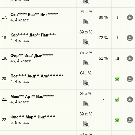
94
%
,07
Скв****** Ксе*** Вик*******
17.
80 %
I
4, 4 класс
89
%
,55
Кор******* Дар** Пав*****
18.
72 %
I
4, 4 класс
75
%
,92
Фир*** Ива* Дми*******
19.
51 %
III
4б, 4 класс
64
%
,1
Пог****** Анд*** Але**********
20.
-
4, 4 класс
28
%
,3
Меш*** Арт** Вас*******
21.
-
4, 4 класс
39
%
,32
Фис**** Мар** Ник*******
22.
-
5, 5 класс
53
%