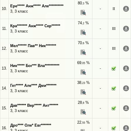
80
%
,3
Ере***** Анж***** Але**********
10.
-
II
3, 3 класс
74
%
,2
Кра******* Анж***** Сер******
11.
-
III
3, 3 класс
70
%
,6
Мел****** Пав** Ник*******
12.
-
III
3, 3 класс
69
%
,05
Ник***** Бог*** Вла**********
13.
-
3, 3 класс
38
%
,23
Гет***** Але**** Дми*******
14.
-
3, 3 класс
28
%
,8
Дав****** Вер***** Ант******
15.
-
3, 3 класс
22
%
,55
Дро**** Оле* Евг*******
16.
-
3, 3 класс