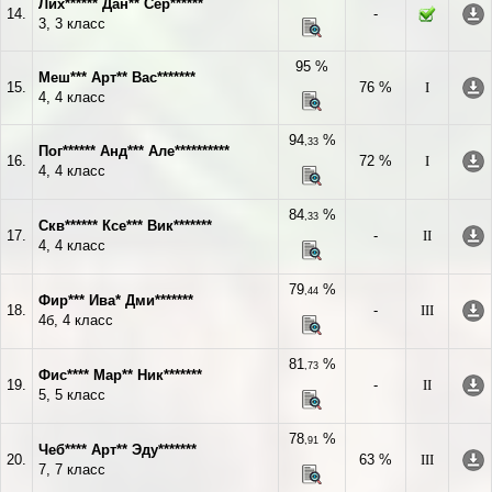
Лих****** Дан** Сер******
14.
-
3, 3 класс
95 %
Меш*** Арт** Вас*******
15.
76 %
I
4, 4 класс
94
%
,33
Пог****** Анд*** Але**********
16.
72 %
I
4, 4 класс
84
%
,33
Скв****** Ксе*** Вик*******
17.
-
II
4, 4 класс
79
%
,44
Фир*** Ива* Дми*******
18.
-
III
4б, 4 класс
81
%
,73
Фис**** Мар** Ник*******
19.
-
II
5, 5 класс
78
%
,91
Чеб**** Арт** Эду*******
20.
63 %
III
7, 7 класс