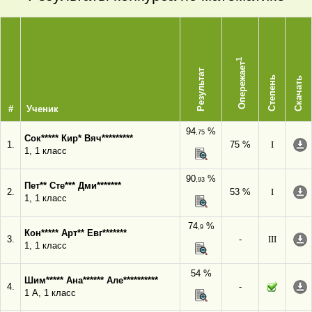
1
Опережает
Результат
Степень
Скачать
#
Ученик
94
%
,75
Сок***** Кир* Вяч*********
1.
75 %
I
1, 1 класс
90
%
,93
Пет** Сте*** Дми*******
2.
53 %
I
1, 1 класс
74
%
,9
Кон***** Арт** Евг*******
3.
-
III
1, 1 класс
54 %
Шим***** Ана****** Але**********
4.
-
1 А, 1 класс