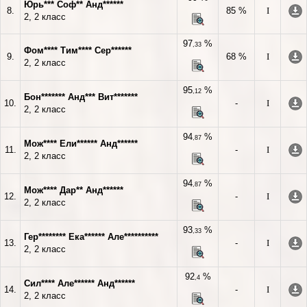
Юрь*** Соф** Анд******
8.
85 %
I
2, 2 класс
97
%
,33
Фом**** Тим**** Сер******
9.
68 %
I
2, 2 класс
95
%
,12
Бон******* Анд*** Вит*******
10.
-
I
2, 2 класс
94
%
,87
Мож**** Ели****** Анд******
11.
-
I
2, 2 класс
94
%
,87
Мож**** Дар** Анд******
12.
-
I
2, 2 класс
93
%
,33
Гер******** Ека****** Але**********
13.
-
I
2, 2 класс
92
%
,4
Сил**** Але****** Анд******
14.
-
I
2, 2 класс