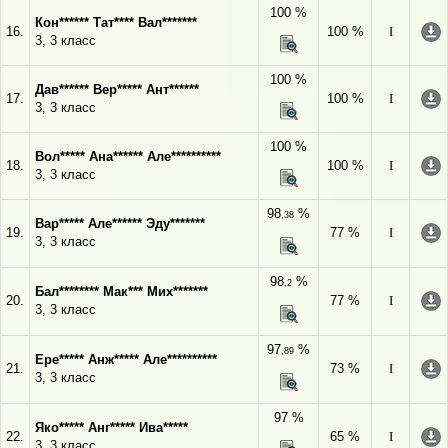
100 %
Кон****** Тат**** Вал*******
16.
100 %
I
3, 3 класс
100 %
Дав****** Вер***** Ант******
17.
100 %
I
3, 3 класс
100 %
Вол***** Ана****** Але**********
18.
100 %
I
3, 3 класс
98
%
,38
Вар***** Але****** Эду*******
19.
77 %
I
3, 3 класс
98
%
,2
Бал******** Мак*** Мих*******
20.
77 %
I
3, 3 класс
97
%
,89
Ере***** Анж***** Але**********
21.
73 %
I
3, 3 класс
97 %
Яко***** Анг***** Ива*****
22.
65 %
I
3, 3 класс