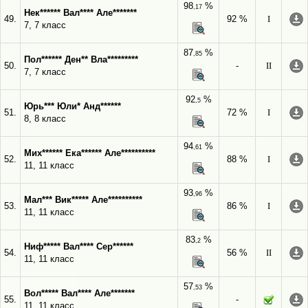
98
%
,17
Нек****** Вал**** Але*******
49.
92 %
I
7, 7 класс
87
%
,85
Пол****** Ден** Вла*********
50.
-
II
7, 7 класс
92
%
,5
Юрь*** Юли* Анд******
51.
72 %
I
8, 8 класс
94
%
,61
Мих****** Ека****** Але**********
52.
88 %
I
11, 11 класс
93
%
,96
Мал*** Вик***** Але**********
53.
86 %
I
11, 11 класс
83
%
,2
Ниф***** Вал**** Сер******
54.
56 %
II
11, 11 класс
57
%
,53
Вол***** Вал**** Але*******
55.
-
11, 11 класс