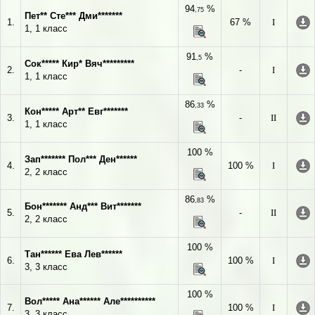
94
%
,75
Пет** Сте*** Дми*******
1.
67 %
I
1, 1 класс
91
%
,5
Сок***** Кир* Вяч*********
2.
-
I
1, 1 класс
86
%
,33
Кон***** Арт** Евг*******
3.
-
II
1, 1 класс
100 %
Зап******* Пол*** Ден******
4.
100 %
I
2, 2 класс
86
%
,83
Бон******* Анд*** Вит*******
5.
-
II
2, 2 класс
100 %
Тан****** Ева Лев******
6.
100 %
I
3, 3 класс
100 %
Вол***** Ана****** Але**********
7.
100 %
I
3, 3 класс