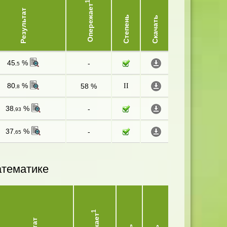
1
Опережает
Результат
Степень
Скачать
45
%
-
,5
80
%
58 %
II
,8
38
%
-
,93
37
%
-
,65
атематике
1