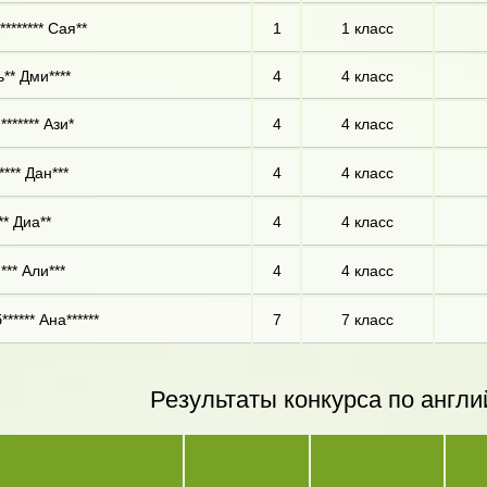
******* Сая**
1
1 класс
** Дми****
4
4 класс
****** Ази*
4
4 класс
**** Дан***
4
4 класс
** Диа**
4
4 класс
*** Али***
4
4 класс
***** Ана******
7
7 класс
Результаты конкурса по англи