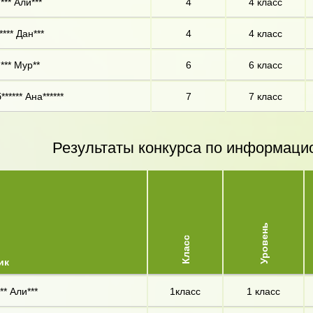
*** Али***
4
4 класс
**** Дан***
4
4 класс
*** Мур**
6
6 класс
***** Ана******
7
7 класс
Результаты конкурса по информаци
Уровень
Класс
ик
** Али***
1класс
1 класс