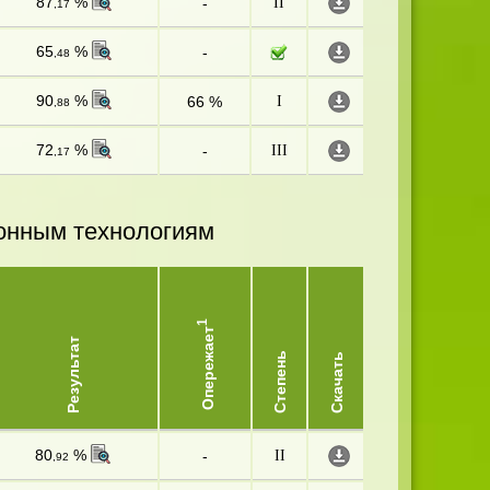
87
%
-
II
,17
65
%
-
,48
90
%
66 %
I
,88
72
%
-
III
,17
онным технологиям
1
Опережает
Результат
Степень
Скачать
80
%
-
II
,92