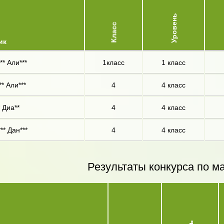
Уровень
Класс
ик
** Али***
1класс
1 класс
* Али***
4
4 класс
 Диа**
4
4 класс
** Дан***
4
4 класс
Результаты конкурса по м