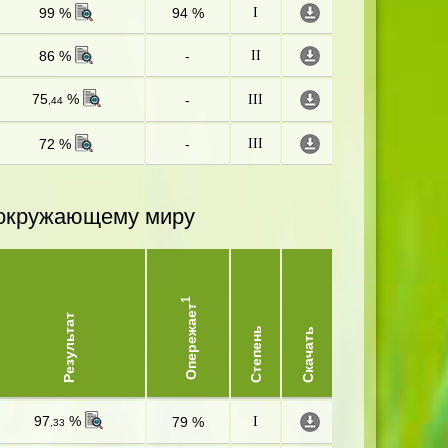
99 %
94 %
I
86 %
-
II
75
%
-
III
,44
72 %
-
III
и окружающему миру
1
Опережает
Результат
Степень
Скачать
97
%
79 %
I
,33