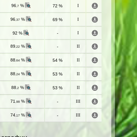
96
%
72 %
I
,7
96
%
69 %
I
,37
92 %
-
I
89
%
-
II
,22
88
%
54 %
II
,64
88
%
53 %
II
,24
88
%
53 %
II
,2
71
%
-
III
,98
74
%
-
III
,17