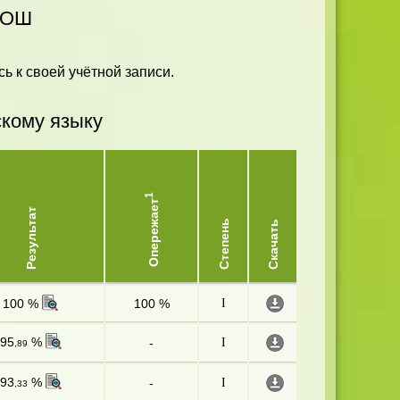
СОШ
ь к своей учётной записи.
скому языку
1
Опережает
Результат
Степень
Скачать
100 %
100 %
I
95
%
-
I
,89
93
%
-
I
,33