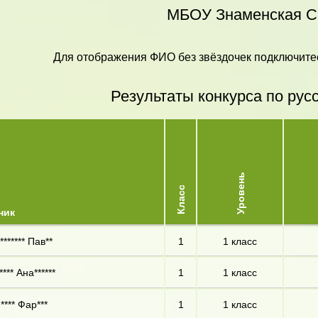
МБОУ Знаменская 
Для отображения ФИО без звёздочек подключитес
Результаты конкурса по рус
Уровень
Класс
ник
****** Пав**
1
1 класс
*** Ана******
1
1 класс
**** Фар***
1
1 класс