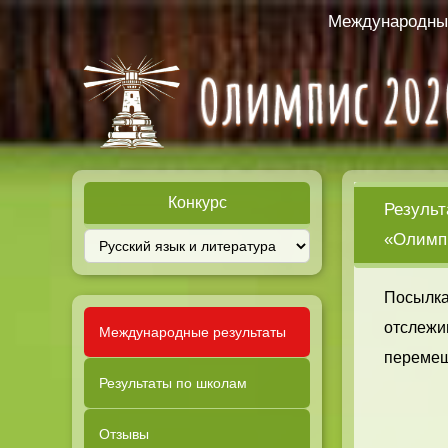
Международный
Конкурс
Результ
«Олимпи
Посылка
отслежи
Международные результаты
перемещ
Результаты по школам
Отзывы