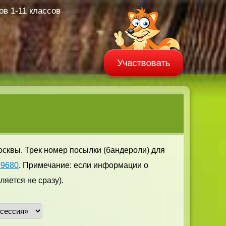
в 1-11 классов
Участвовать
осквы. Трек номер посылки (бандероли) для
09680
. Примечание: если информации о
яется не сразу).