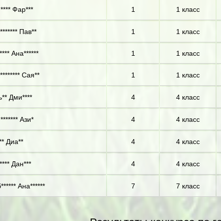
**** Фар***
1
1 класс
****** Пав**
1
1 класс
*** Ана******
1
1 класс
******* Сая**
1
1 класс
** Дми****
4
4 класс
****** Ази*
4
4 класс
** Диа**
4
4 класс
**** Дан***
4
4 класс
***** Ана******
7
7 класс