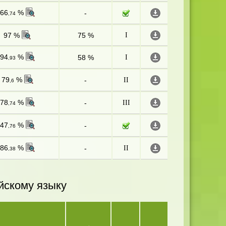
66
%
-
,74
97 %
75 %
I
94
%
58 %
I
,93
79
%
-
II
,6
78
%
-
III
,74
47
%
-
,76
86
%
-
II
,38
йскому языку