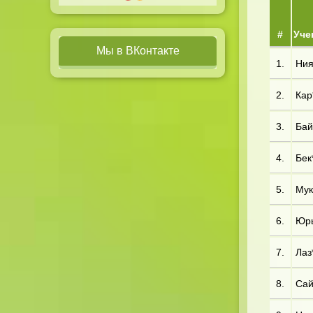
#
Уче
Мы в ВКонтакте
1.
Ния
2.
Кар*
3.
Бай*
4.
Бек*
5.
Мук*
6.
Юрь
7.
Лаз
8.
Сай*