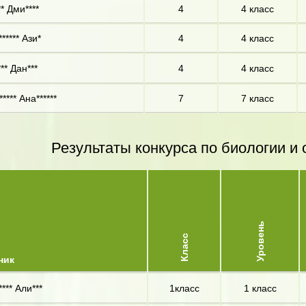
* Дми****
4
4 класс
***** Ази*
4
4 класс
** Дан***
4
4 класс
**** Ана******
7
7 класс
Результаты конкурса по биологии 
Уровень
Класс
ник
*** Али***
1класс
1 класс