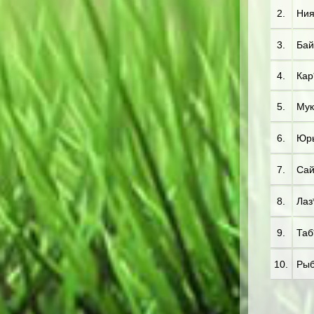
2.
Ния
3.
Бай*
4.
Кар*
5.
Мук*
6.
Юрь
7.
Сай*
8.
Лаз
9.
Таб
10.
Рыб*