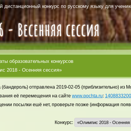
 дистанционный конкурс по русскому языку для ученико
аты образовательных конкурсов
с 2018 - Осенняя сессия»
 (бандероль) отправлена 2019-02-05 (приблизительно) из М
вания её перемещения на сайте
www.pochta.ru
:
140883320
ении посылки ешё нет, проверьте позже (информация появл
Конкурс: