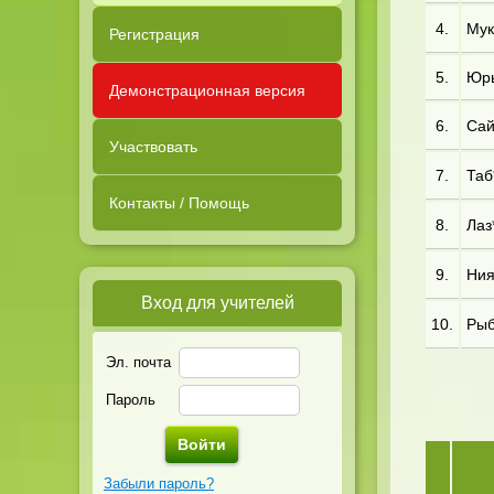
4.
Мук*
Регистрация
5.
Юрь
Демонстрационная версия
6.
Сай*
Участвовать
7.
Таб
Контакты / Помощь
8.
Лаз
9.
Ния
Вход для учителей
10.
Рыб*
Эл. почта
Пароль
Забыли пароль?