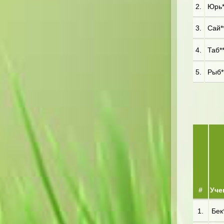
2.
Юрь*
3.
Сай**
4.
Таб**
5.
Рыб**
#
Уче
1.
Бек*