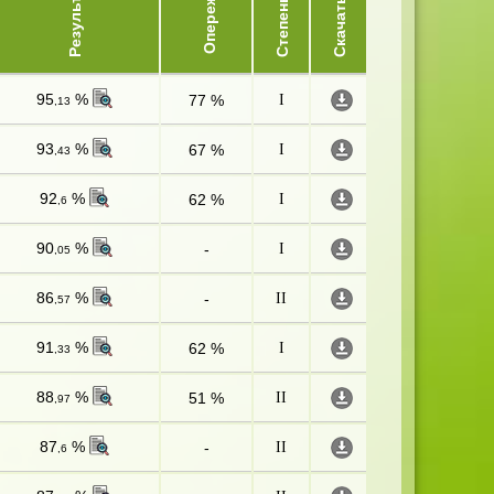
Опережает
Результат
Степень
Скачать
95
%
77 %
I
,13
93
%
67 %
I
,43
92
%
62 %
I
,6
90
%
-
I
,05
86
%
-
II
,57
91
%
62 %
I
,33
88
%
51 %
II
,97
87
%
-
II
,6