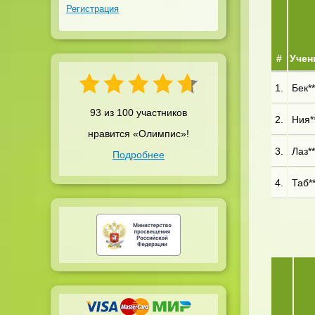
Регистрация
#
Учен
1.
Бек**
93 из 100 участников
2.
Ния**
нравится «Олимпис»!
3.
Лаз**
Подробнее
4.
Таб**