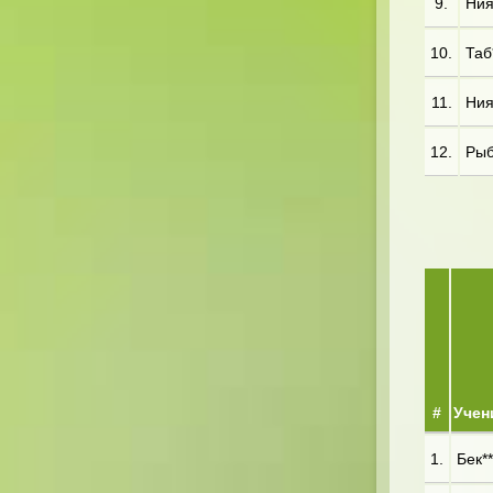
9.
Ния
10.
Таб
11.
Ния
12.
Рыб*
#
Учен
1.
Бек**