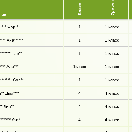
Уровень
Класс
ник
**** Фар***
1
1 класс
*** Ана******
1
1 класс
****** Пав**
1
1 класс
*** Али***
1класс
1 класс
******* Сая**
1
1 класс
** Дми****
4
4 класс
** Диа**
4
4 класс
****** Ази*
4
4 класс