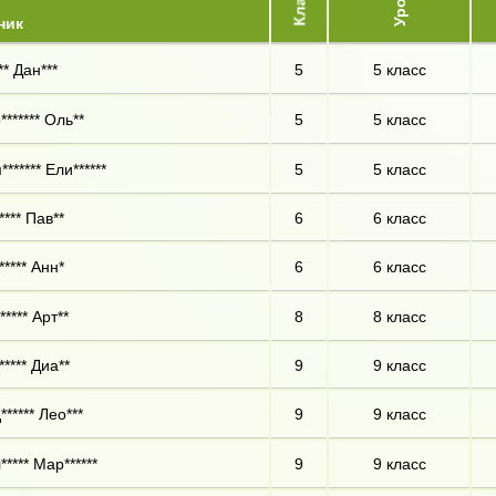
Класс
ник
** Дан***
5
5 класс
******* Оль**
5
5 класс
****** Ели******
5
5 класс
**** Пав**
6
6 класс
***** Анн*
6
6 класс
**** Арт**
8
8 класс
***** Диа**
9
9 класс
***** Лео***
9
9 класс
***** Мар******
9
9 класс