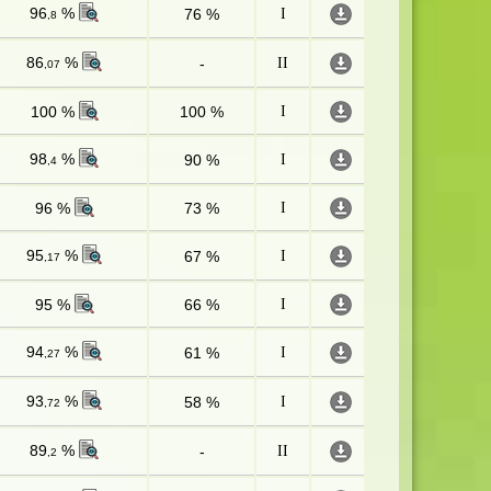
96
%
76 %
I
,8
86
%
-
II
,07
100 %
100 %
I
98
%
90 %
I
,4
96 %
73 %
I
95
%
67 %
I
,17
95 %
66 %
I
94
%
61 %
I
,27
93
%
58 %
I
,72
89
%
-
II
,2