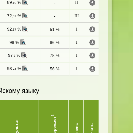
89
%
-
II
,19
72
%
-
III
,37
92
%
51 %
I
,17
98 %
86 %
I
97
%
78 %
I
,2
93
%
56 %
I
,74
йскому языку
1
Опережает
Результат
Степень
Скачать