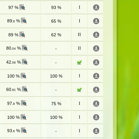
97 %
93 %
I
89
%
65 %
I
,8
89 %
62 %
II
80
%
-
II
,04
42
%
-
,06
100 %
100 %
I
60
%
-
,91
97
%
75 %
I
,8
100 %
100 %
I
93
%
-
I
,6