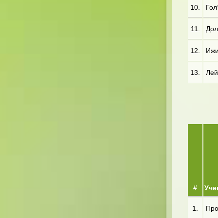
10.
Гол*
11.
Дол*
12.
Ижи*
13.
Лей*
#
Уче
1.
Про