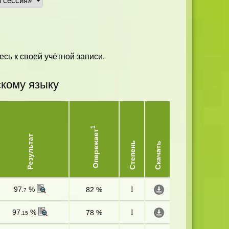
есь к своей учётной записи.
скому языку
1
Опережает
Результат
Степень
Скачать
97
%
82 %
I
,7
97
%
78 %
I
,15