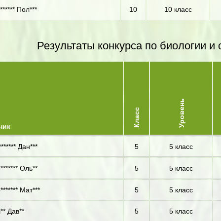
***** Пол***
10
10 класс
Результаты конкурса по биологии 
Уровень
Класс
ник
****** Дан***
5
5 класс
******* Оль**
5
5 класс
****** Мат***
5
5 класс
** Дав**
5
5 класс