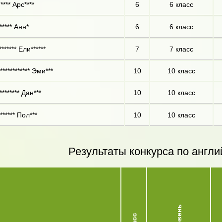
**** Арс****
6
6 класс
***** Анн*
6
6 класс
****** Ели******
7
7 класс
*********** Эми***
10
10 класс
******* Дан***
10
10 класс
***** Пол***
10
10 класс
Результаты конкурса по англи
Уровень