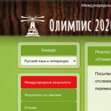
Международный
Конкурс
Результ
«Олимпи
Посылка
отслежи
Международные результаты
перемещ
Результаты по школам
Отзывы