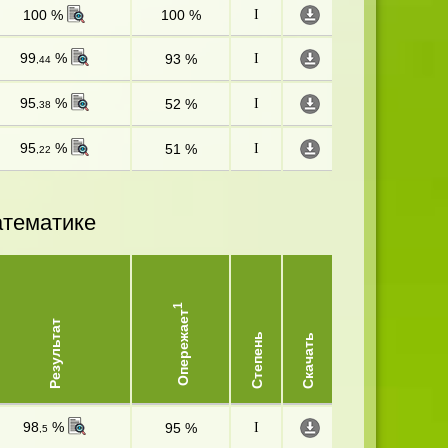
100 %
100 %
I
99
%
93 %
I
,44
95
%
52 %
I
,38
95
%
51 %
I
,22
атематике
1
Опережает
Результат
Степень
Скачать
98
%
95 %
I
,5