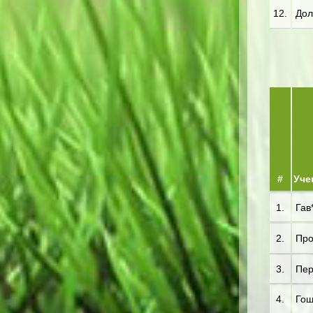
12.
Дол*
#
Уче
1.
Гав*
2.
Про
3.
Пер*
4.
Гош