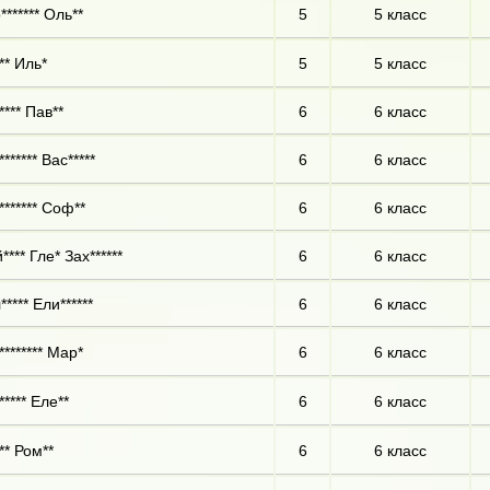
******* Оль**
5
5 класс
** Иль*
5
5 класс
**** Пав**
6
6 класс
****** Вас*****
6
6 класс
******* Соф**
6
6 класс
*** Гле* Зах******
6
6 класс
**** Ели******
6
6 класс
******** Мар*
6
6 класс
***** Еле**
6
6 класс
** Ром**
6
6 класс