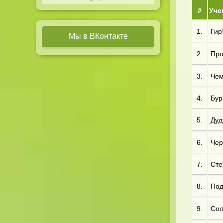
#
Уче
1.
Гир
Мы в ВКонтакте
2.
Про
3.
Чем*
4.
Бур
5.
Дуд
6.
Чер*
7.
Сте
8.
Под*
9.
Сол