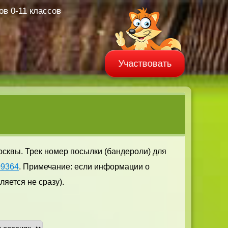
в 0-11 классов
Участвовать
осквы. Трек номер посылки (бандероли) для
09364
. Примечание: если информации о
яется не сразу).