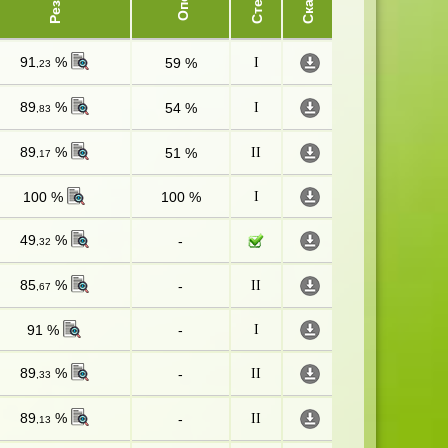
91
%
59 %
I
,23
89
%
54 %
I
,83
89
%
51 %
II
,17
100 %
100 %
I
49
%
-
,32
85
%
-
II
,67
91 %
-
I
89
%
-
II
,33
89
%
-
II
,13