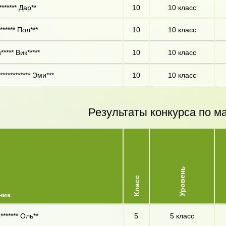
****** Дар**
10
10 класс
***** Пол***
10
10 класс
**** Вик*****
10
10 класс
*********** Эми***
10
10 класс
Результаты конкурса по м
Уровень
Класс
ник
******* Оль**
5
5 класс