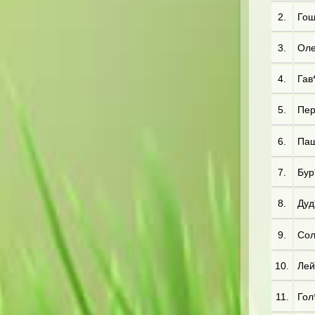
2.
Гош
3.
Оле*
4.
Гав*
5.
Пер*
6.
Пащ
7.
Бур
8.
Дуд
9.
Сол
10.
Лей*
11.
Гол*