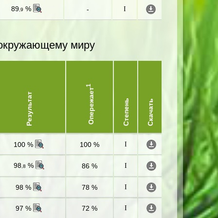
89
%
-
I
,9
и окружающему миру
1
Опережает
Результат
Степень
Скачать
100 %
100 %
I
98
%
86 %
I
,8
98 %
78 %
I
97 %
72 %
I