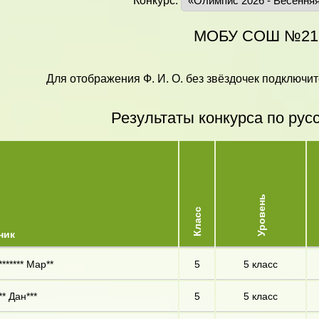
Конкурс:
МОБУ СОШ №21
Для отображения Ф. И. О. без звёздочек подключит
Результаты конкурса по рус
Уровень
Класс
ник
****** Мар**
5
5 класс
** Дан***
5
5 класс