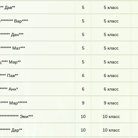
** Дав**
5
5 класс
******* Вар****
5
5 класс
****** Дан***
5
5 класс
****** Мат***
5
5 класс
**** Мар**
5
5 класс
**** Пав**
6
6 класс
***** Анн*
6
6 класс
***** Мар******
9
9 класс
*********** Эми***
10
10 класс
****** Дар**
10
10 класс