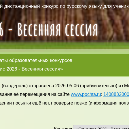
 дистанционный конкурс по русскому языку для ученико
аты образовательных конкурсов
с 2026 - Весенняя сессия»
 (бандероль) отправлена 2026-05-06 (приблизительно) из М
вания её перемещения на сайте
www.pochta.ru
:
140883200
ении посылки ешё нет, проверьте позже (информация появл