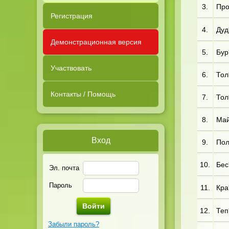
3.
Про
Регистрация
4.
Дуд
Демонстрационная версия
5.
Бур
Участвовать
6.
Тол*
Контакты / Помощь
7.
Тол
8.
Май*
Вход
9.
Пол*
10.
Бес
Эл. почта
Пароль
11.
Кра
12.
Теп
Забыли пароль?