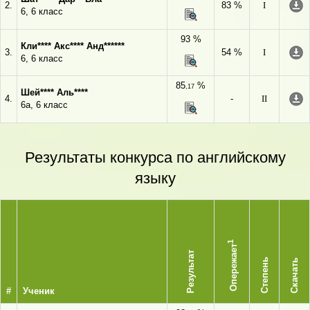
2.
83 %
I
6, 6 класс
93 %
Кли**** Акс**** Анд******
3.
54 %
I
6, 6 класс
85
%
,17
Шей**** Аль****
4.
-
II
6а, 6 класс
Результаты конкурса по английскому
языку
1
Опережает
Результат
Степень
Скачать
#
Ученик