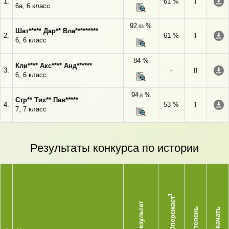
1.
61 %
I
6а, 6 класс
92
%
,93
Шат***** Дар** Вла*********
2.
61 %
I
6, 6 класс
84 %
Кли**** Акс**** Анд******
3.
-
II
6, 6 класс
94
%
,8
Стр** Тих** Пав*****
4.
53 %
I
7, 7 класс
Результаты конкурса по истории
1
Опережает
Результат
Степень
Скачать