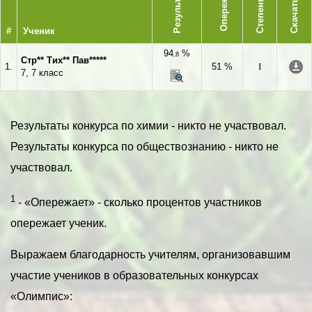
Опережает
Результат
Степень
Скачать
#
Ученик
94
%
,8
Стр** Тих** Пав*****
1.
51 %
I
7, 7 класс
Результаты конкурса по химии - никто не участвовал.
Результаты конкурса по обществознанию - никто не
участвовал.
1
- «Опережает» - сколько процентов участников
опережает ученик.
Выражаем благодарность учителям, организовавшим
участие учеников в образовательных конкурсах
«Олимпис»: