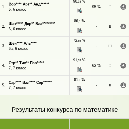
98
%
,33
Вор**** Арт** Анд******
1.
95 %
I
6, 6 класс
86
%
,5
Шат***** Дар** Вла*********
2.
-
II
6, 6 класс
72
%
,65
Шей**** Аль****
3.
-
III
6а, 6 класс
91
%
,33
Стр** Тих** Пав*****
4.
62 %
I
7, 7 класс
81
%
,9
Сар**** Вал**** Сер******
5.
-
II
7, 7 класс
Результаты конкурса по математике