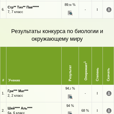
89
%
,56
Стр** Тих** Пав*****
6.
-
I
7, 7 класс
Результаты конкурса по биологии и
окружающему миру
1
Опережает
Результат
Степень
Скачать
#
Ученик
94
%
,2
Гри*** Мат***
1.
-
I
2, 2 класс
94 %
Шей**** Аль****
2.
68 %
I
6а, 6 класс