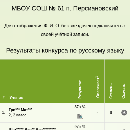
МБОУ СОШ № 61 п. Персиановский
Для отображения Ф. И. О. без звёздочек подключитесь к
своей учётной записи.
Результаты конкурса по русскому языку
1
Опережает
Результат
Степень
Скачать
#
Ученик
87
%
,9
Гри*** Мат***
1.
-
II
2, 2 класс
97
%
,6
Шат***** Дар** Вла*********