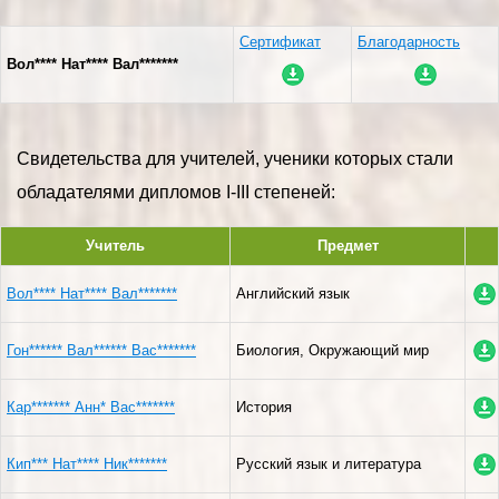
Сертификат
Благодарность
Вол**** Нат**** Вал*******
Свидетельства для учителей, ученики которых стали
обладателями дипломов I-III степеней:
Учитель
Предмет
Вол**** Нат**** Вал*******
Английский язык
Гон****** Вал****** Вас*******
Биология, Окружающий мир
Кар******* Анн* Вас*******
История
Кип*** Нат**** Ник*******
Русский язык и литература