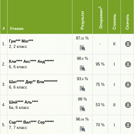
1
Опережает
Результат
Степень
Скачать
#
Ученик
87
%
,02
Гри*** Мат***
1.
-
II
2, 2 класс
98
%
,8
Кли**** Акс**** Анд******
2.
95 %
I
6, 6 класс
93
%
,8
Шат***** Дар** Вла*********
3.
75 %
I
6, 6 класс
88 %
Шей**** Аль****
4.
53 %
II
6а, 6 класс
96
%
,04
Сар**** Вал**** Сер******
5.
70 %
I
7, 7 класс