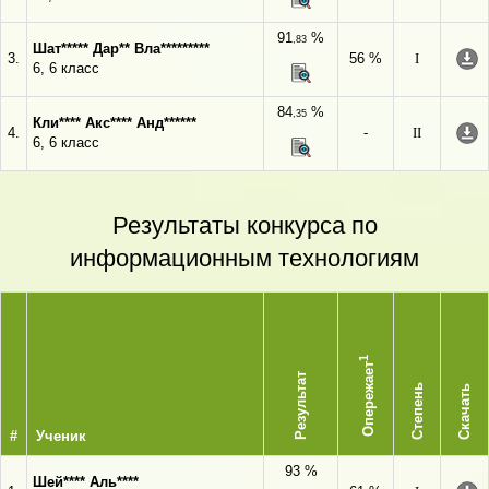
91
%
,83
Шат***** Дар** Вла*********
3.
56 %
I
6, 6 класс
84
%
,35
Кли**** Акс**** Анд******
4.
-
II
6, 6 класс
Результаты конкурса по
информационным технологиям
1
Опережает
Результат
Степень
Скачать
#
Ученик
93 %
Шей**** Аль****