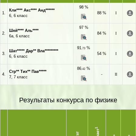
98 %
Кли**** Акс**** Анд******
1.
88 %
I
6, 6 класс
97 %
Шей**** Аль****
2.
84 %
I
6а, 6 класс
91
%
,73
Шат***** Дар** Вла*********
3.
54 %
I
6, 6 класс
86
%
,42
Стр** Тих** Пав*****
4.
-
II
7, 7 класс
Результаты конкурса по физике
1