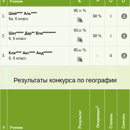
#
Ученик
95
%
,75
Шей**** Аль****
1.
68 %
I
6а, 6 класс
93
%
,05
Шат***** Дар** Вла*********
2.
58 %
I
6, 6 класс
85
%
,62
Кли**** Акс**** Анд******
3.
-
II
6, 6 класс
Результаты конкурса по географии
1
Опережает
Результат
Степень
Скачать
#
Ученик