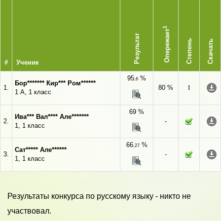
1
Опережает
Результат
Степень
Скачать
#
Ученик
95
%
,6
Бор******* Кир*** Ром******
1.
80 %
I
1 А, 1 класс
69 %
Ива*** Вал**** Але*******
2.
-
1, 1 класс
66
%
,27
Сат***** Але******
3.
-
1, 1 класс
Результаты конкурса по русскому языку - никто не
участвовал.