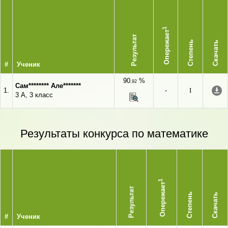
1
Опережает
Результат
Степень
Скачать
#
Ученик
90
%
,92
Сам******** Але*******
1.
-
I
3 А, 3 класс
Результаты конкурса по математике
1
Опережает
Результат
Степень
Скачать
#
Ученик