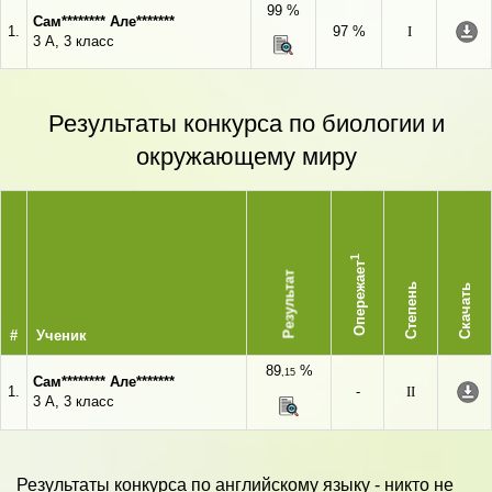
99 %
Сам******** Але*******
1.
97 %
I
3 А, 3 класс
Результаты конкурса по биологии и
окружающему миру
1
Опережает
Результат
Степень
Скачать
#
Ученик
89
%
,15
Сам******** Але*******
1.
-
II
3 А, 3 класс
Результаты конкурса по английскому языку - никто не