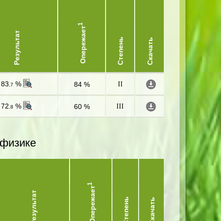
1
Опережает
Результат
Степень
Скачать
83
%
84 %
II
,7
72
%
60 %
III
,8
 физике
1
Опережает
Результат
Степень
Скачать