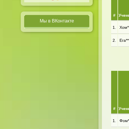
#
Учен
Мы в ВКонтакте
1.
Хом**
2.
Ега**
#
Учен
1.
Фом*