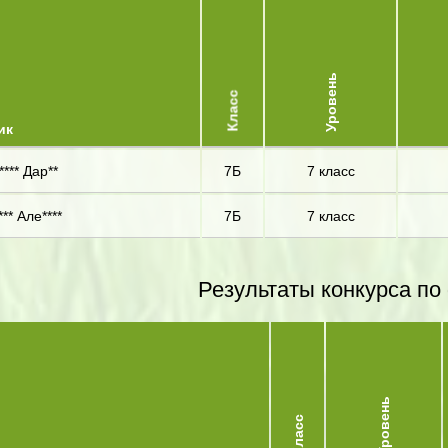
Уровень
Класс
ик
*** Дар**
7Б
7 класс
** Але****
7Б
7 класс
Результаты конкурса по
Уровень
Класс