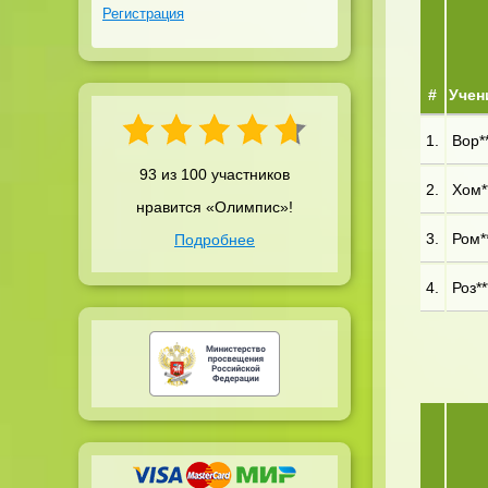
Регистрация
#
Учен
1.
Вор**
93 из 100 участников
2.
Хом**
нравится «Олимпис»!
3.
Ром**
Подробнее
4.
Роз**