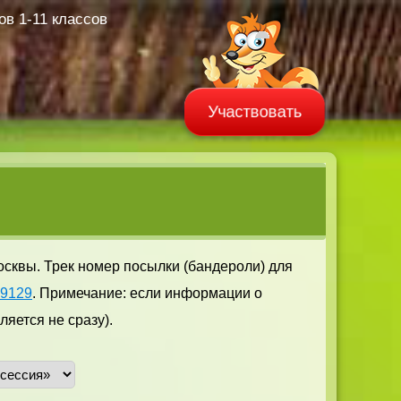
в 1-11 классов
Участвовать
осквы. Трек номер посылки (бандероли) для
29129
. Примечание: если информации о
яется не сразу).