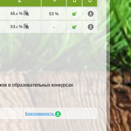
65
%
53 %
,6
53
%
-
,4
ков в образовательных конкурсах
Благодарность