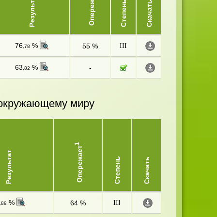
Опережает
Результат
Степень
Скачать
76
%
55 %
III
,78
63
%
-
,82
и окружающему миру
1
Опережает
Результат
Степень
Скачать
%
64 %
III
,89