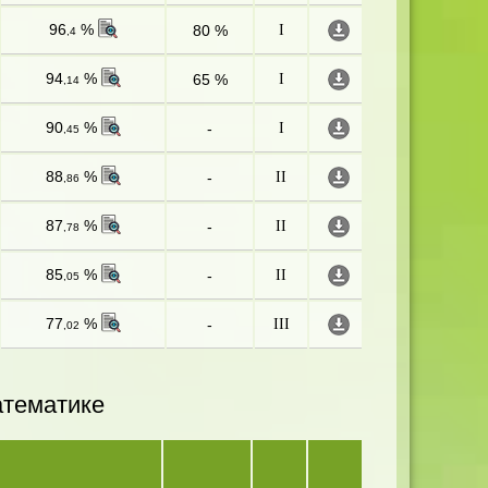
96
%
80 %
I
,4
94
%
65 %
I
,14
90
%
-
I
,45
88
%
-
II
,86
87
%
-
II
,78
85
%
-
II
,05
77
%
-
III
,02
атематике