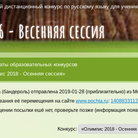
 дистанционный конкурс по русскому языку для ученико
аты образовательных конкурсов
с 2018 - Осенняя сессия»
 (бандероль) отправлена 2019-01-28 (приблизительно) из М
вания её перемещения на сайте
www.pochta.ru
:
140883311
ении посылки ешё нет, проверьте позже (информация появл
Конкурс: