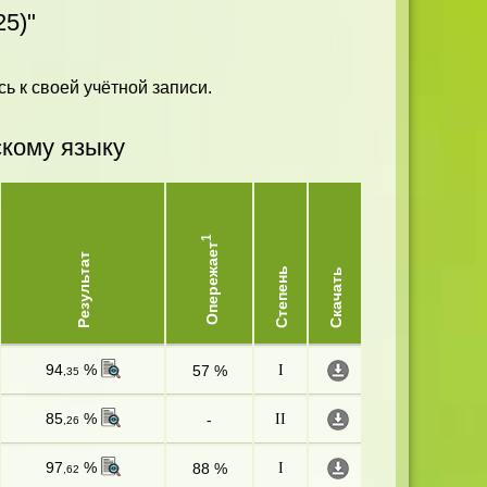
5)"
ь к своей учётной записи.
скому языку
1
Опережает
Результат
Степень
Скачать
94
%
57 %
I
,35
85
%
-
II
,26
97
%
88 %
I
,62