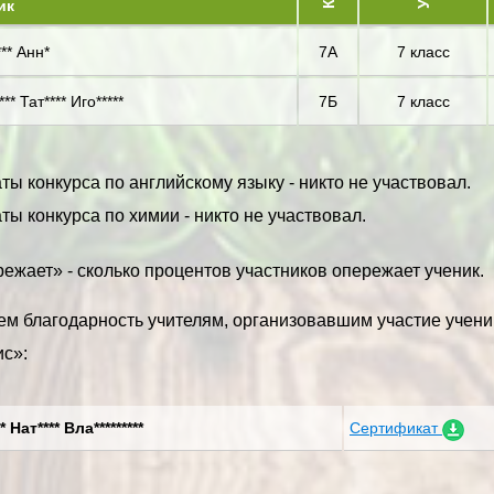
ик
** Анн*
7А
7 класс
*** Тат**** Иго*****
7Б
7 класс
ты конкурса по английскому языку - никто не участвовал.
ты конкурса по химии - никто не участвовал.
ежает» - сколько процентов участников опережает ученик.
м благодарность учителям, организовавшим участие учени
с»:
* Нат**** Вла*********
Сертификат