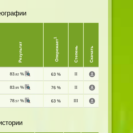
еографии
1
Опережает
Результат
Степень
Скачать
83
%
63 %
II
,82
83
%
76 %
II
,95
78
%
63 %
III
,57
истории