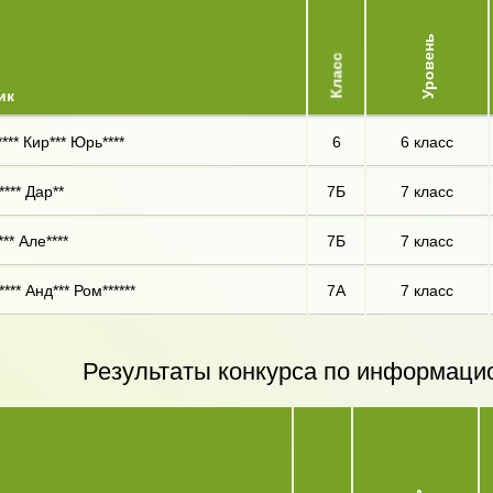
Уровень
Класс
ик
*** Кир*** Юрь****
6
6 класс
*** Дар**
7Б
7 класс
** Але****
7Б
7 класс
**** Анд*** Ром******
7А
7 класс
Результаты конкурса по информаци