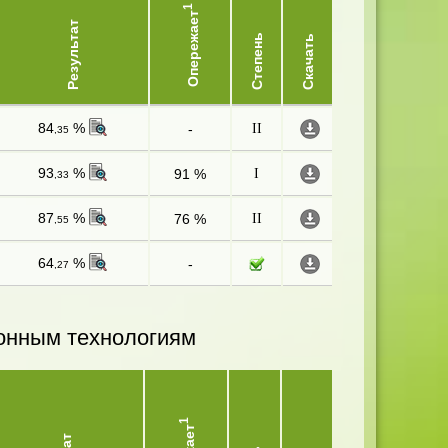
1
Опережает
Результат
Степень
Скачать
84
%
-
II
,35
93
%
91 %
I
,33
87
%
76 %
II
,55
64
%
-
,27
онным технологиям
1