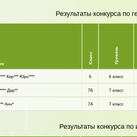
Результаты конкурса по г
Уровень
Класс
ик
*** Кир*** Юрь****
6
6 класс
*** Дар**
7Б
7 класс
** Анн*
7А
7 класс
Результаты конкурса по 