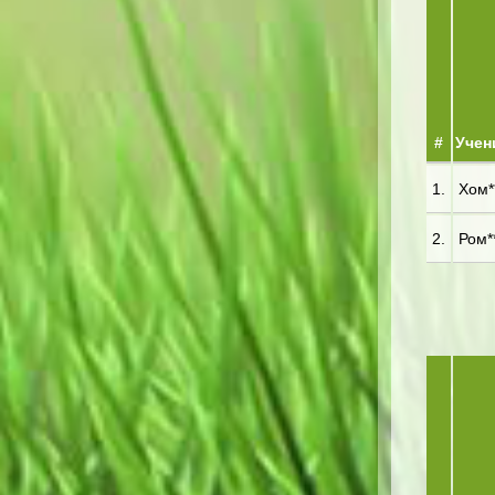
#
Учен
1.
Хом**
2.
Ром**