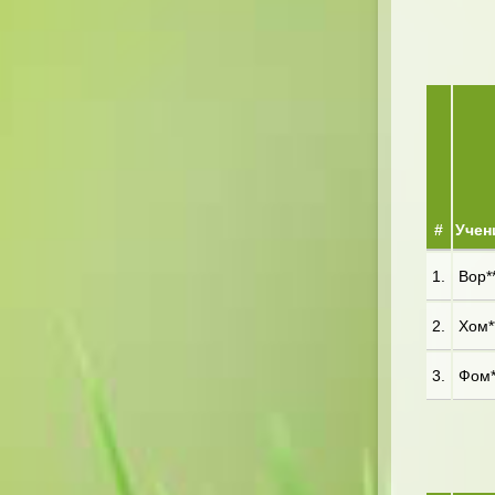
#
Учен
1.
Вор**
2.
Хом**
3.
Фом*