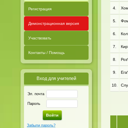
4.
Хом
Регистрация
5.
Фом
Демонстрационная версия
6.
Кол
Участвовать
7.
Кир*
Контакты / Помощь
8.
Роз*
9.
Ега*
Вход для учителей
10.
Слу
Эл. почта
Пароль
Забыли пароль?