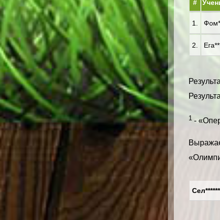
#
Учен
1.
Фом*
2.
Ега**
Результа
Результа
1
- «Опер
Выражае
«Олимпи
Сел******