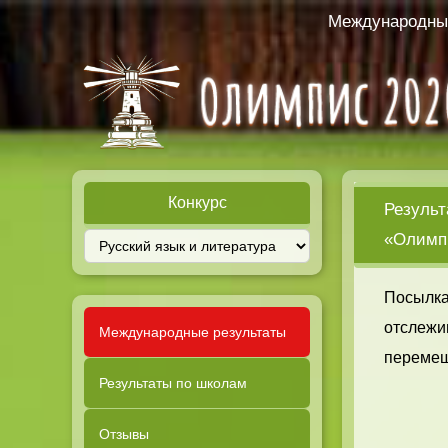
Международный
Конкурс
Результ
«Олимпи
Посылка
отслежи
Международные результаты
перемещ
Результаты по школам
Отзывы