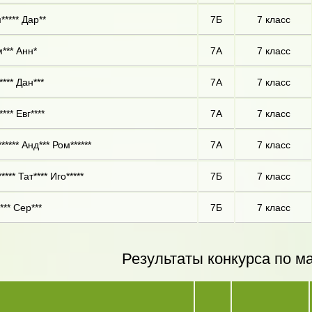
***** Дар**
7Б
7 класс
*** Анн*
7А
7 класс
**** Дан***
7А
7 класс
*** Евг****
7А
7 класс
***** Анд*** Ром******
7А
7 класс
**** Тат**** Иго*****
7Б
7 класс
*** Сер***
7Б
7 класс
Результаты конкурса по м