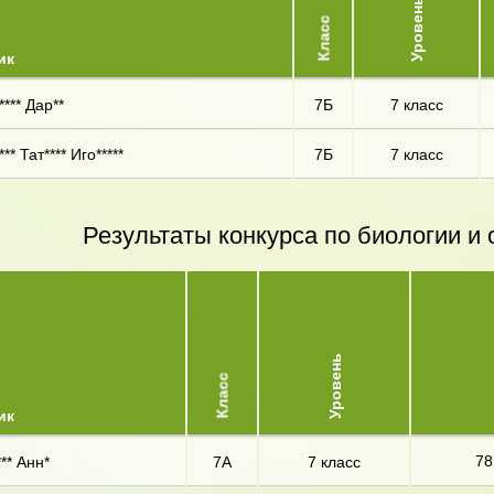
Уровень
Класс
ик
*** Дар**
7Б
7 класс
*** Тат**** Иго*****
7Б
7 класс
Результаты конкурса по биологии 
Уровень
Класс
ик
78
** Анн*
7А
7 класс