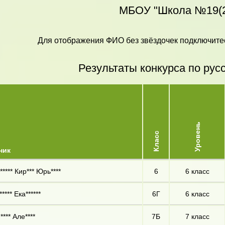
МБОУ "Школа №19(2
Для отображения ФИО без звёздочек подключитес
Результаты конкурса по рус
Уровень
Класс
ник
***** Кир*** Юрь****
6
6 класс
**** Ека******
6Г
6 класс
**** Але****
7Б
7 класс