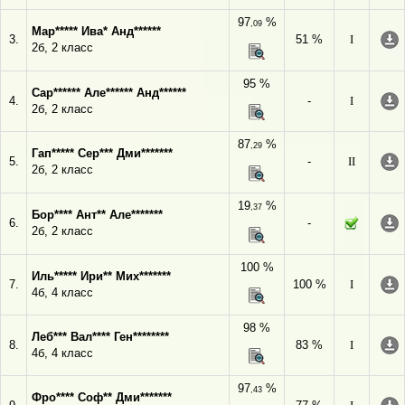
97
%
,09
Мар***** Ива* Анд******
3.
51 %
I
2б, 2 класс
95 %
Сар****** Але****** Анд******
4.
-
I
2б, 2 класс
87
%
,29
Гап***** Сер*** Дми*******
5.
-
II
2б, 2 класс
19
%
,37
Бор**** Ант** Але*******
6.
-
2б, 2 класс
100 %
Иль***** Ири** Мих*******
7.
100 %
I
4б, 4 класс
98 %
Леб*** Вал**** Ген********
8.
83 %
I
4б, 4 класс
97
%
,43
Фро**** Соф** Дми*******