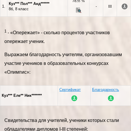
78
%
,55
Куз*** Пол*** Анд******
1.
-
III
8б, 8 класс
1
- «Опережает» - сколько процентов участников
опережает ученик.
Выражаем благодарность учителям, организовавшим
участие учеников в образовательных конкурсах
«Олимпис»:
Сертификат
Благодарность
Куз*** Еле** Ник*******
Свидетельства для учителей, ученики которых стали
обладателями дипломов I-III степеней: