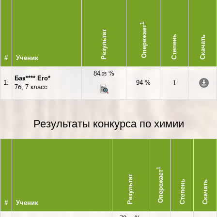
1
Опережает
Результат
Степень
Скачать
#
Ученик
84
%
,05
Бак**** Его*
1.
94 %
I
7б, 7 класс
Результаты конкурса по химии
1
Опережает
Результат
Степень
Скачать
#
Ученик