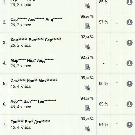
1.
85 %
I
2б, 2 класс
96
%
,19
Сар****** Але****** Анд******
2.
57 %
I
2б, 2 класс
92
%
,64
Хам****** Вио***** Сер******
3.
-
I
2б, 2 класс
92
%
,44
Мар***** Ива* Анд******
4.
-
I
2б, 2 класс
95
%
,86
Иль***** Ири** Мих*******
5.
90 %
I
4б, 4 класс
94
%
,75
Леб*** Вал**** Ген********
6.
85 %
I
4б, 4 класс
90
%
,73
Гри**** Его* Ден******
7.
64 %
I
4б, 4 класс