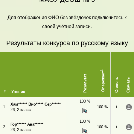
Для отображения ФИО без звёздочек подключитесь к
своей учётной записи.
Результаты конкурса по русскому языку
1
Опережает
Результат
Степень
Скачать
#
Ученик
100 %
Хам****** Вио***** Сер******
1.
100 %
I
2б, 2 класс
100 %
Гор****** Ана******
2.
100 %
I
2б, 2 класс