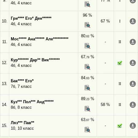
9.
77 %
I
4б, 4 класс
96 %
Гри**** Его* Ден******
10.
67 %
I
4б, 4 класс
80
%
,62
Мос***** Ана****** Але**********
11.
-
II
4б, 4 класс
67
%
,79
Кур******* Дар** Вик*******
12.
-
4б, 4 класс
84
%
,63
Бак**** Его*
13.
-
II
7б, 7 класс
89
%
,23
Куз*** Пол*** Анд******
14.
58 %
II
8б, 8 класс
63
%
,67
Ляз*** Пав**
15.
-
10, 10 класс