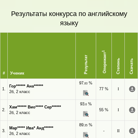
Результаты конкурса по английскому
языку
1
Опережает
Результат
Степень
Скачать
#
Ученик
97
%
,83
Гор****** Ана******
1.
77 %
I
2б, 2 класс
93
%
,6
Хам****** Вио***** Сер******
2.
55 %
I
2б, 2 класс
89
%
,35
Мар***** Ива* Анд******
3.
-
II
2б, 2 класс