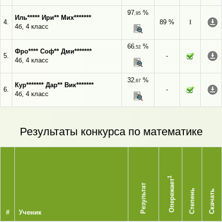
97
%
,95
Иль***** Ири** Мих*******
4.
89 %
I
4б, 4 класс
66
%
,52
Фро**** Соф** Дми*******
5.
-
4б, 4 класс
32
%
,67
Кур******* Дар** Вик*******
6.
-
4б, 4 класс
Результаты конкурса по математике
1
Опережает
Результат
Степень
Скачать
#
Ученик