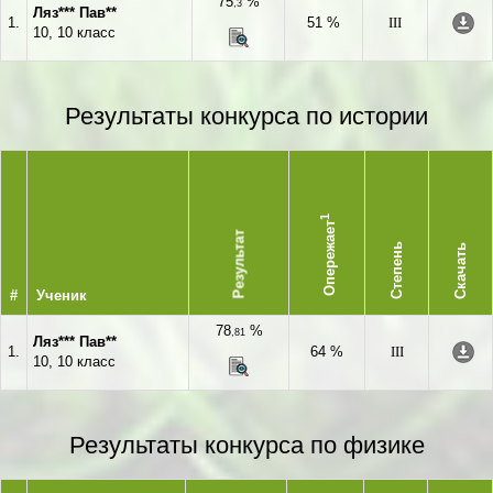
75
%
,3
Ляз*** Пав**
1.
51 %
III
10, 10 класс
Результаты конкурса по истории
1
Опережает
Результат
Степень
Скачать
#
Ученик
78
%
,81
Ляз*** Пав**
1.
64 %
III
10, 10 класс
Результаты конкурса по физике