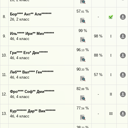
57
%
,61
Бор**** Ант** Але*******
8.
-
2б, 2 класс
99 %
Иль***** Ири** Мих*******
9.
98 %
I
4б, 4 класс
96
%
,13
Гри**** Его* Ден******
10.
88 %
I
4б, 4 класс
90
%
,33
Леб*** Вал**** Ген********
11.
57 %
I
4б, 4 класс
82
%
,88
Фро**** Соф** Дми*******
12.
-
II
4б, 4 класс
77
%
,54
Кур******* Дар** Вик*******
13.
-
III
4б, 4 класс
38
%