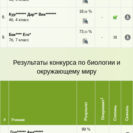
18
%
,28
Кур******* Дар** Вик*******
8.
-
4б, 4 класс
73
%
,23
Бак**** Его*
9.
-
III
7б, 7 класс
Результаты конкурса по биологии и
окружающему миру
1
Опережает
Результат
Степень
Скачать
#
Ученик
99 %
Гор****** Ана******