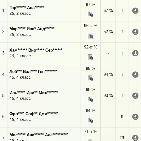
97 %
Гор****** Ана******
1.
67 %
I
2б, 2 класс
96
%
,17
Мар***** Ива* Анд******
2.
52 %
I
2б, 2 класс
92
%
,67
Хам****** Вио***** Сер******
3.
-
I
2б, 2 класс
99 %
Леб*** Вал**** Ген********
4.
94 %
I
4б, 4 класс
98 %
Иль***** Ири** Мих*******
5.
90 %
I
4б, 4 класс
84 %
Фро**** Соф** Дми*******
6.
-
II
4б, 4 класс
71
%
,11
Мос***** Ана****** Але**********
7.
-
III
4б, 4 класс