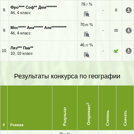
79
%
,7
Фро**** Соф** Дми*******
8.
-
II
4б, 4 класс
70
%
,65
Мос***** Ана****** Але**********
9.
-
III
4б, 4 класс
46
%
,72
Ляз*** Пав**
10.
-
10, 10 класс
Результаты конкурса по географии
1
Опережает
Результат
Степень
Скачать
#
Ученик