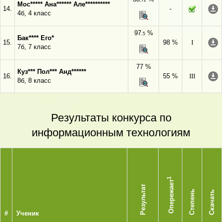
,72
Мос***** Ана****** Але**********
14.
-
4б, 4 класс
97
%
,5
Бак**** Его*
15.
98 %
I
7б, 7 класс
77 %
Куз*** Пол*** Анд******
16.
55 %
III
8б, 8 класс
Результаты конкурса по
информационным технологиям
1
Опережает
Результат
Степень
Скачать
#
Ученик