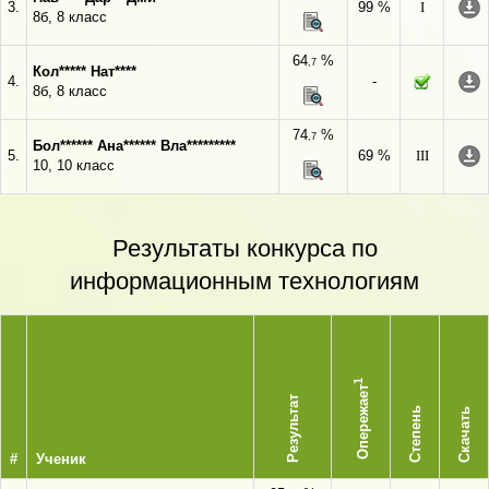
3.
99 %
I
8б, 8 класс
64
%
,7
Кол***** Нат****
4.
-
8б, 8 класс
74
%
,7
Бол****** Ана****** Вла*********
5.
69 %
III
10, 10 класс
Результаты конкурса по
информационным технологиям
1
Опережает
Результат
Степень
Скачать
#
Ученик