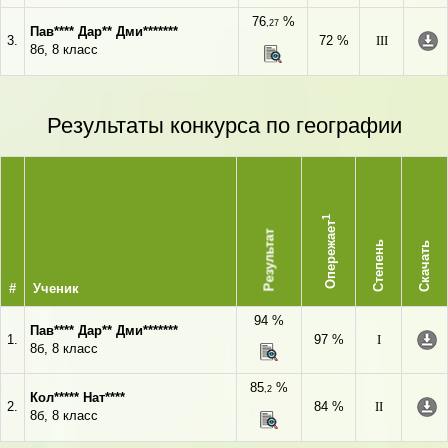
76
%
,27
Пав**** Дар** Дми*******
3.
72 %
III
8б, 8 класс
Результаты конкурса по географии
1
Опережает
Результат
Степень
Скачать
#
Ученик
94 %
Пав**** Дар** Дми*******
1.
97 %
I
8б, 8 класс
85
%
,2
Кол***** Нат****
2.
84 %
II
8б, 8 класс