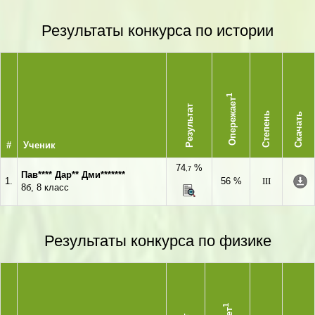
Результаты конкурса по истории
1
Опережает
Результат
Степень
Скачать
#
Ученик
74
%
,7
Пав**** Дар** Дми*******
1.
56 %
III
8б, 8 класс
Результаты конкурса по физике
1