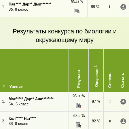
95
%
,33
Пав**** Дар** Дми*******
1.
99 %
I
8б, 8 класс
Результаты конкурса по биологии и
окружающему миру
1
Опережает
Результат
Степень
Скачать
#
Ученик
95
%
,19
Мак***** Дар** Ана********
1.
97 %
I
5A, 5 класс
80
%
,13
Кол***** Нат****
2.
82 %
II
8б, 8 класс