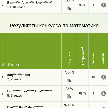
89
%
,7
Бол****** Ана****** Вла*********
7.
92 %
I
10, 10 класс
Результаты конкурса по математике
1
Опережает
Результат
Степень
Скачать
#
Ученик
75
%
,25
сид********* аня
1.
-
III
2, 2 класс
92 %
Бол****** Ека****** Вла*********
2.
61 %
I
5, 5 класс
97
%
,92
Пав**** Дар** Дми*******