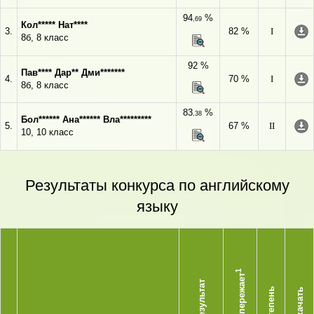
94
%
,69
Кол***** Нат****
3.
82 %
I
8б, 8 класс
92 %
Пав**** Дар** Дми*******
4.
70 %
I
8б, 8 класс
83
%
,38
Бол****** Ана****** Вла*********
5.
67 %
II
10, 10 класс
Результаты конкурса по английскому
языку
1
Опережает
Результат
Степень
Скачать