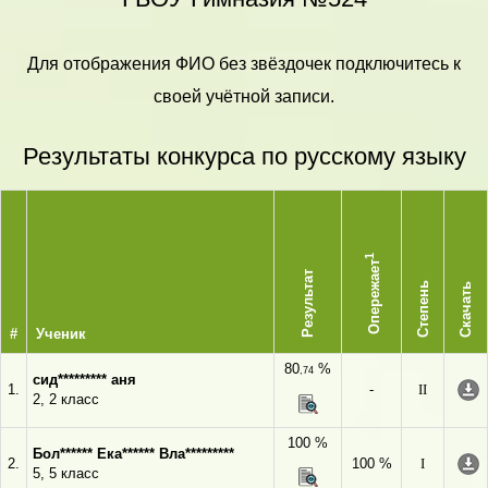
Для отображения ФИО без звёздочек подключитесь к
своей учётной записи.
Результаты конкурса по русскому языку
1
Опережает
Результат
Степень
Скачать
#
Ученик
80
%
,74
сид********* аня
1.
-
II
2, 2 класс
100 %
Бол****** Ека****** Вла*********
2.
100 %
I
5, 5 класс