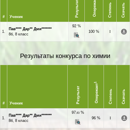
Опережает
Результат
Степень
Скачать
#
Ученик
92 %
Пав**** Дар** Дми*******
1.
100 %
I
8б, 8 класс
Результаты конкурса по химии
1
Опережает
Результат
Степень
Скачать
#
Ученик
97
%
,83
Пав**** Дар** Дми*******
1.
96 %
I
8б, 8 класс