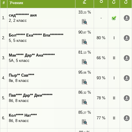
#
Ученик
33
%
,23
сид********* аня
1.
-
2, 2 класс
90
%
,87
Бол****** Ека****** Вла*********
2.
80 %
I
5, 5 класс
81
%
,13
Мак***** Дар** Ана********
3.
66 %
II
5A, 5 класс
95
%
,06
Пыр** Сав****
4.
93 %
I
8в, 8 класс
86
%
,32
Пав**** Дар** Дми*******
5.
78 %
II
8б, 8 класс
85
%
,27
Кол***** Нат****
6.
77 %
II
8б, 8 класс