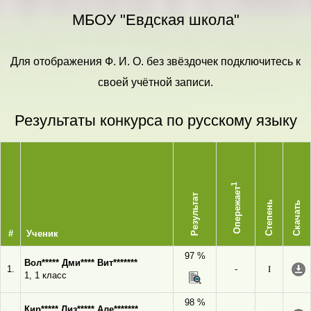
МБОУ "Евдская школа"
Для отображения Ф. И. О. без звёздочек подключитесь к
своей учётной записи.
Результаты конкурса по русскому языку
1
Опережает
Результат
Степень
Скачать
#
Ученик
97 %
Вол***** Дми**** Вит*******
1.
-
I
1, 1 класс
98 %
Кир***** Лиз***** Але*******