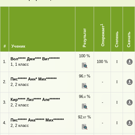
1
Опережает
Результат
Степень
Скачать
#
Ученик
100 %
Вол***** Дми**** Вит*******
1.
100 %
I
1, 1 класс
96
%
,7
Пис****** Анн* Мих*******
2.
-
I
2, 2 класс
96
%
,4
Кир***** Лиз***** Але*******
3.
-
I
2, 2 класс
92
%
,67
Пис****** Ана****** Мих*******
4.
-
I
2, 2 класс