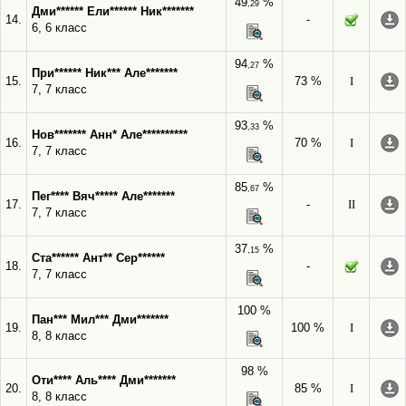
49
%
,29
Дми****** Ели****** Ник*******
14.
-
6, 6 класс
94
%
,27
При****** Ник*** Але*******
15.
73 %
I
7, 7 класс
93
%
,33
Нов******* Анн* Але**********
16.
70 %
I
7, 7 класс
85
%
,67
Пег**** Вяч***** Але*******
17.
-
II
7, 7 класс
37
%
,15
Ста****** Ант** Сер******
18.
-
7, 7 класс
100 %
Пан*** Мил*** Дми*******
19.
100 %
I
8, 8 класс
98 %
Оти**** Аль**** Дми*******
20.
85 %
I
8, 8 класс