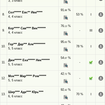
3, 3 класс
91
%
,88
Сол****** Евс** Ива*****
8.
53 %
I
4, 4 класс
76
%
,13
Кор***** Сав**** Вик*******
9.
-
III
4, 4 класс
95
%
,83
Гор*** Дар*** Але**********
10.
78 %
I
5, 5 класс
54
%
,67
Дми****** Ека****** Ник*******
11.
-
5, 5 класс
42
%
,72
Мок**** Мар***** Ром******
12.
-
5, 5 класс
92
%
,42
Шир**** Аде**** Юрь****
13.
70 %
I
6, 6 класс