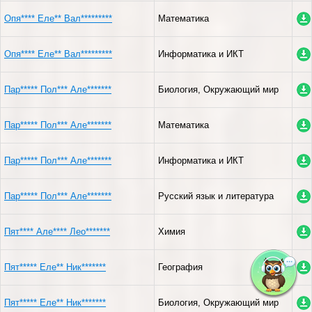
Опя**** Еле** Вал*********
Математика
Опя**** Еле** Вал*********
Информатика и ИКТ
Пар***** Пол*** Але*******
Биология, Окружающий мир
Пар***** Пол*** Але*******
Математика
Пар***** Пол*** Але*******
Информатика и ИКТ
Пар***** Пол*** Але*******
Русский язык и литература
Пят**** Але**** Лео*******
Химия
Пят***** Еле** Ник*******
География
Пят***** Еле** Ник*******
Биология, Окружающий мир