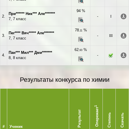
94 %
При****** Ник*** Але*******
2.
-
I
7, 7 класс
78
%
,11
Пег**** Вяч***** Але*******
3.
-
III
7, 7 класс
62
%
,93
Пан*** Мил*** Дми*******
4.
-
8, 8 класс
Результаты конкурса по химии
1
Опережает
Результат
Степень
Скачать
#
Ученик