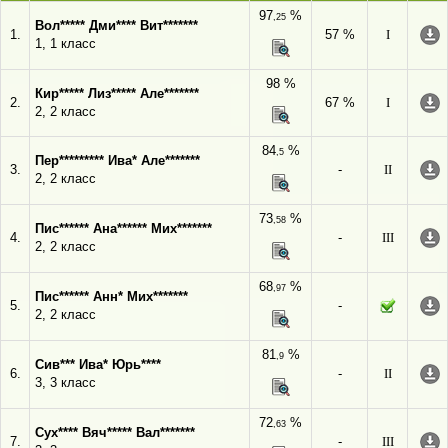
97
%
,25
Вол***** Дми**** Вит*******
1.
57 %
I
1, 1 класс
98 %
Кир***** Лиз***** Але*******
2.
67 %
I
2, 2 класс
84
%
,5
Пер********* Ива* Але*******
3.
-
II
2, 2 класс
73
%
,58
Пис****** Ана****** Мих*******
4.
-
III
2, 2 класс
68
%
,97
Пис****** Анн* Мих*******
5.
-
2, 2 класс
81
%
,9
Сив*** Ива* Юрь****
6.
-
II
3, 3 класс
72
%
,63
Сух**** Вяч***** Вал*******
7.
-
III