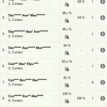
2.
69 %
I
2, 2 класс
96
%
,5
Пис****** Анн* Мих*******
3.
54 %
I
2, 2 класс
95
%
,2
Пер********* Ива* Але*******
4.
-
I
2, 2 класс
94 %
Пис****** Ана****** Мих*******
5.
-
I
2, 2 класс
92
%
,22
Сив*** Ива* Юрь****
6.
-
I
3, 3 класс
81 %
Сух**** Вяч***** Вал*******
7.
-
II
3, 3 класс
100 %
Сол****** Евс** Ива*****
8.
100 %
I
4, 4 класс