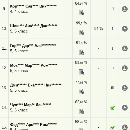
84
%
,57
Кор***** Сав**** Вик*******
9.
-
II
4, 4 класс
99
%
,2
Шош*** Ана***** Дан*******
10.
94 %
I
5, 5 класс
91
%
,8
Гор*** Дар*** Але**********
11.
-
I
5, 5 класс
81
%
,85
Мок**** Мар***** Ром******
12.
-
II
5, 5 класс
77
%
,62
Дми****** Ека****** Ник*******
13.
-
III
5, 5 класс
62
%
,95
Чуп**** Мар** Ден******
14.
-
5, 5 класс
58
%
,45
Фед***** Арс**** Ром******
15.
-
5, 5 класс