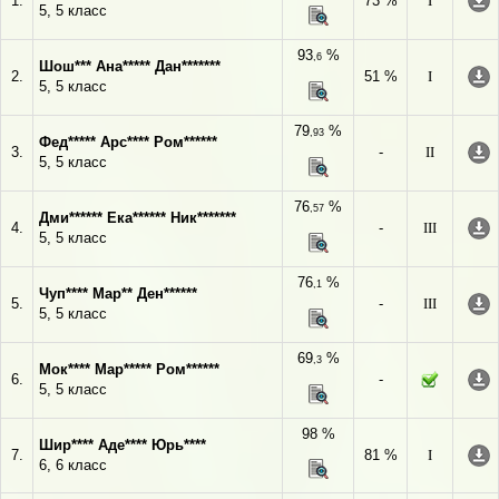
1.
73 %
I
5, 5 класс
93
%
,6
Шош*** Ана***** Дан*******
2.
51 %
I
5, 5 класс
79
%
,93
Фед***** Арс**** Ром******
3.
-
II
5, 5 класс
76
%
,57
Дми****** Ека****** Ник*******
4.
-
III
5, 5 класс
76
%
,1
Чуп**** Мар** Ден******
5.
-
III
5, 5 класс
69
%
,3
Мок**** Мар***** Ром******
6.
-
5, 5 класс
98 %
Шир**** Аде**** Юрь****
7.
81 %
I
6, 6 класс