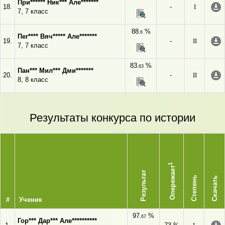
При****** Ник*** Але*******
18.
-
I
7, 7 класс
88
%
,6
Пег**** Вяч***** Але*******
19.
-
II
7, 7 класс
83
%
,63
Пан*** Мил*** Дми*******
20.
-
II
8, 8 класс
Результаты конкурса по истории
1
Опережает
Результат
Степень
Скачать
#
Ученик
97
%
,67
Гор*** Дар*** Але**********