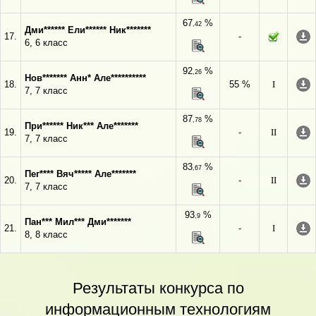
67
%
,42
Дми****** Ели****** Ник*******
17.
-
6, 6 класс
92
%
,26
Нов******* Анн* Але**********
18.
55 %
I
7, 7 класс
87
%
,78
При****** Ник*** Але*******
19.
-
II
7, 7 класс
83
%
,67
Пег**** Вяч***** Але*******
20.
-
II
7, 7 класс
93
%
,9
Пан*** Мил*** Дми*******
21.
-
I
8, 8 класс
Результаты конкурса по
информационным технологиям