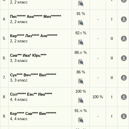
2, 2 класс
91 %
Пис****** Ана****** Мих*******
4.
-
I
2, 2 класс
82
%
,5
Кир***** Лиз***** Але*******
5.
-
II
2, 2 класс
88
%
,37
Сив*** Ива* Юрь****
6.
-
II
3, 3 класс
86 %
Сух**** Вяч***** Вал*******
7.
-
II
3, 3 класс
100 %
Сол****** Евс** Ива*****
8.
100 %
I
4, 4 класс
91
%
,75
Кор***** Сав**** Вик*******
9.
-
I
4, 4 класс