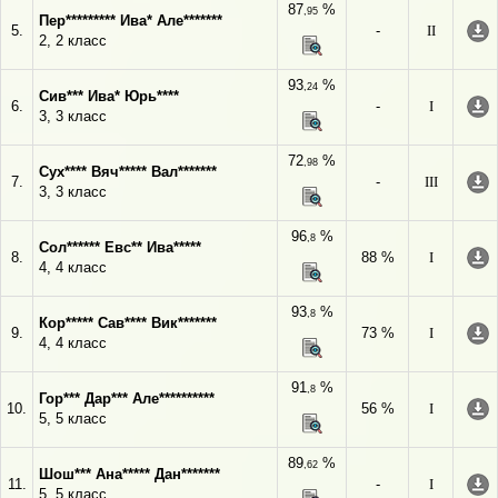
87
%
,95
Пер********* Ива* Але*******
5.
-
II
2, 2 класс
93
%
,24
Сив*** Ива* Юрь****
6.
-
I
3, 3 класс
72
%
,98
Сух**** Вяч***** Вал*******
7.
-
III
3, 3 класс
96
%
,8
Сол****** Евс** Ива*****
8.
88 %
I
4, 4 класс
93
%
,8
Кор***** Сав**** Вик*******
9.
73 %
I
4, 4 класс
91
%
,8
Гор*** Дар*** Але**********
10.
56 %
I
5, 5 класс
89
%
,62
Шош*** Ана***** Дан*******
11.
-
I
5, 5 класс