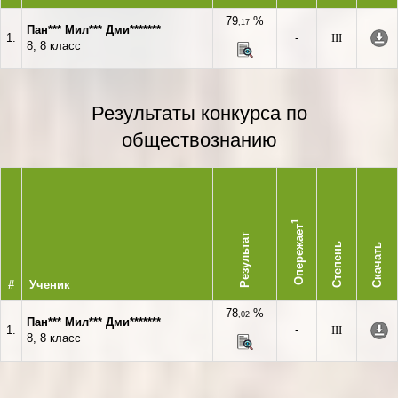
79
%
,17
Пан*** Мил*** Дми*******
1.
-
III
8, 8 класс
Результаты конкурса по
обществознанию
1
Опережает
Результат
Степень
Скачать
#
Ученик
78
%
,02
Пан*** Мил*** Дми*******
1.
-
III
8, 8 класс