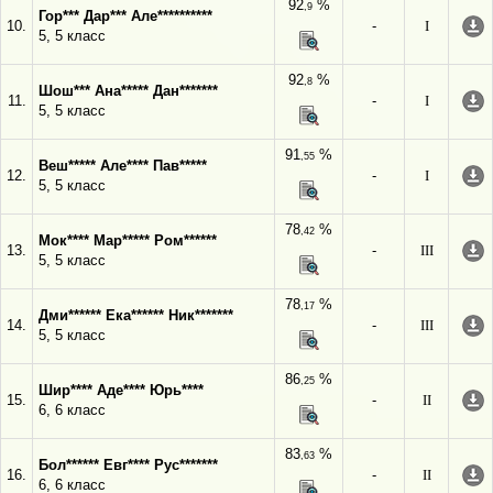
92
%
,9
Гор*** Дар*** Але**********
10.
-
I
5, 5 класс
92
%
,8
Шош*** Ана***** Дан*******
11.
-
I
5, 5 класс
91
%
,55
Веш***** Але**** Пав*****
12.
-
I
5, 5 класс
78
%
,42
Мок**** Мар***** Ром******
13.
-
III
5, 5 класс
78
%
,17
Дми****** Ека****** Ник*******
14.
-
III
5, 5 класс
86
%
,25
Шир**** Аде**** Юрь****
15.
-
II
6, 6 класс
83
%
,63
Бол****** Евг**** Рус*******
16.
-
II
6, 6 класс