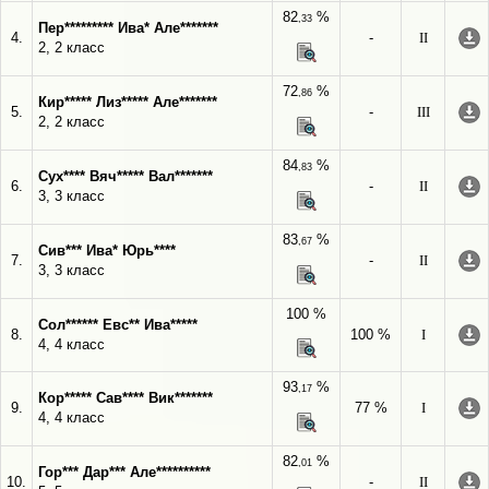
82
%
,33
Пер********* Ива* Але*******
4.
-
II
2, 2 класс
72
%
,86
Кир***** Лиз***** Але*******
5.
-
III
2, 2 класс
84
%
,83
Сух**** Вяч***** Вал*******
6.
-
II
3, 3 класс
83
%
,67
Сив*** Ива* Юрь****
7.
-
II
3, 3 класс
100 %
Сол****** Евс** Ива*****
8.
100 %
I
4, 4 класс
93
%
,17
Кор***** Сав**** Вик*******
9.
77 %
I
4, 4 класс
82
%
,01
Гор*** Дар*** Але**********
10.
-
II