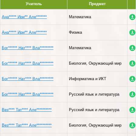
Учитель
Предмет
Ана***** Ири** Але*******
Математика
Ана***** Ири** Але*******
Физика
Бог****** Нат**** Вла*********
Математика
Бог****** Нат**** Вла*********
Биология, Окружающий мир
Бог****** Нат**** Вла*********
Информатика и ИКТ
Бог****** Нат**** Вла*********
Русский язык и литература
Вез**** Тат**** Але**********
Русский язык и литература
Вез**** Тат**** Але**********
Биология, Окружающий мир