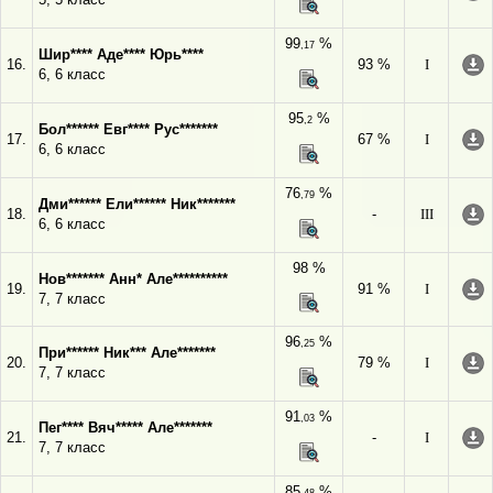
99
%
,17
Шир**** Аде**** Юрь****
16.
93 %
I
6, 6 класс
95
%
,2
Бол****** Евг**** Рус*******
17.
67 %
I
6, 6 класс
76
%
,79
Дми****** Ели****** Ник*******
18.
-
III
6, 6 класс
98 %
Нов******* Анн* Але**********
19.
91 %
I
7, 7 класс
96
%
,25
При****** Ник*** Але*******
20.
79 %
I
7, 7 класс
91
%
,03
Пег**** Вяч***** Але*******
21.
-
I
7, 7 класс
85
%