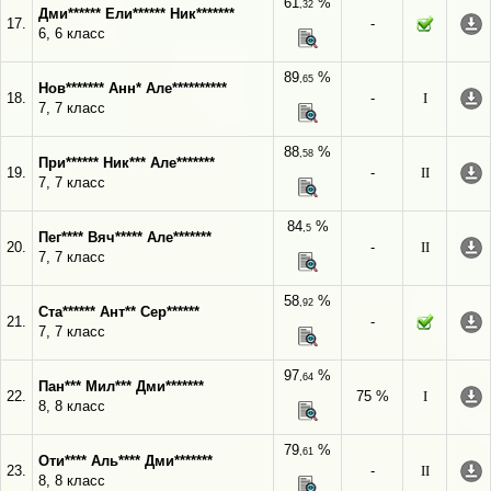
61
%
,32
Дми****** Ели****** Ник*******
17.
-
6, 6 класс
89
%
,65
Нов******* Анн* Але**********
18.
-
I
7, 7 класс
88
%
,58
При****** Ник*** Але*******
19.
-
II
7, 7 класс
84
%
,5
Пег**** Вяч***** Але*******
20.
-
II
7, 7 класс
58
%
,92
Ста****** Ант** Сер******
21.
-
7, 7 класс
97
%
,64
Пан*** Мил*** Дми*******
22.
75 %
I
8, 8 класс
79
%
,61
Оти**** Аль**** Дми*******
23.
-
II
8, 8 класс