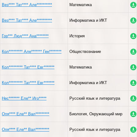
Вез**** Тат**** Але**********
Математика
Вез**** Тат**** Але**********
Информатика и ИКТ
Гор*** Люд**** Ана********
История
Кол********* Але******* Ген********
Обществознание
Кол********* Тат**** Евг*******
Математика
Кол********* Тат**** Евг*******
Информатика и ИКТ
Нес******* Еле** Иго*****
Русский язык и литература
Опя**** Еле** Вал*********
Биология, Окружающий мир
Опя**** Еле** Вал*********
Русский язык и литература