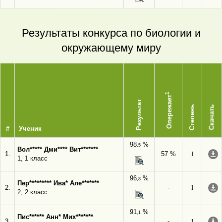
Результаты конкурса по биологии и
окружающему миру
1
Опережает
Результат
Степень
Скачать
#
Ученик
98
%
,5
Вол***** Дми**** Вит*******
1.
57 %
I
1, 1 класс
96
%
,8
Пер********* Ива* Але*******
2.
-
I
2, 2 класс
91
%
,1
Пис****** Анн* Мих*******
3.
-
I