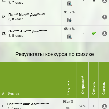
11.
-
II
7, 7 класс
91
%
,12
Пан*** Мил*** Дми*******
12.
-
I
8, 8 класс
68
%
,13
Оти**** Аль**** Дми*******
13.
-
8, 8 класс
Результаты конкурса по физике
1
Опережает
Результат
Степень
Скачать
#
Ученик
97
%
,33
Нов******* Анн* Але**********
1.
67 %
I
7, 7 класс