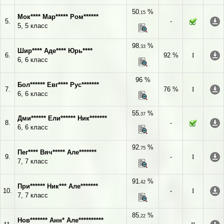
50
%
,15
Мок**** Мар***** Ром******
5.
-
5, 5 класс
98
%
,33
Шир**** Аде**** Юрь****
6.
92 %
I
6, 6 класс
96 %
Бол****** Евг**** Рус*******
7.
76 %
I
6, 6 класс
55
%
,37
Дми****** Ели****** Ник*******
8.
-
6, 6 класс
92
%
,75
Пег**** Вяч***** Але*******
9.
-
I
7, 7 класс
91
%
,42
При****** Ник*** Але*******
10.
-
I
7, 7 класс
85
%
,22
Нов******* Анн* Але**********