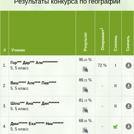
Результаты конкурса по географии
1
Опережает
Результат
Степень
Скачать
#
Ученик
95
%
,33
Гор*** Дар*** Але**********
1.
72 %
I
5, 5 класс
89
%
,15
Веш***** Але**** Пав*****
2.
-
II
5, 5 класс
81
%
,73
Шош*** Ана***** Дан*******
3.
-
II
5, 5 класс
68
%
,33
Дми****** Ека****** Ник*******
4.
-
5, 5 класс