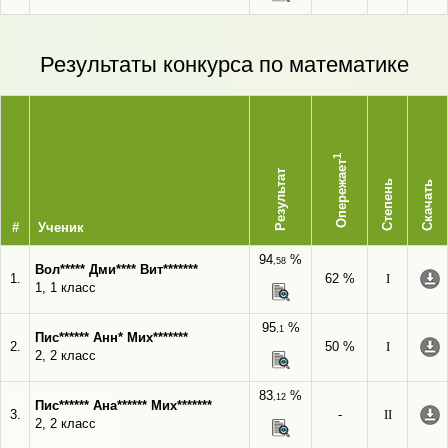
Результаты конкурса по математике
1
Опережает
Результат
Степень
Скачать
#
Ученик
94
%
,58
Вол***** Дми**** Вит*******
1.
62 %
I
1, 1 класс
95
%
,1
Пис****** Анн* Мих*******
2.
50 %
I
2, 2 класс
83
%
,12
Пис****** Ана****** Мих*******
3.
-
II
2, 2 класс