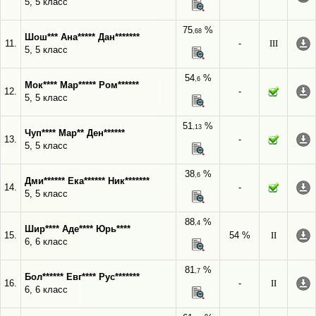
5, 5 класс
75
%
,68
Шош*** Ана***** Дан*******
11.
-
III
5, 5 класс
54
%
,6
Мок**** Мар***** Ром******
12.
-
5, 5 класс
51
%
,13
Чуп**** Мар** Ден******
13.
-
5, 5 класс
38
%
,6
Дми****** Ека****** Ник*******
14.
-
5, 5 класс
88
%
,4
Шир**** Аде**** Юрь****
15.
54 %
II
6, 6 класс
81
%
,7
Бол****** Евг**** Рус*******
16.
-
II
6, 6 класс