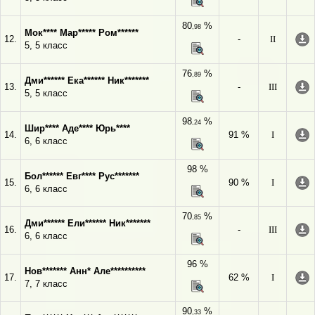
80
%
,98
Мок**** Мар***** Ром******
12.
-
II
5, 5 класс
76
%
,89
Дми****** Ека****** Ник*******
13.
-
III
5, 5 класс
98
%
,24
Шир**** Аде**** Юрь****
14.
91 %
I
6, 6 класс
98 %
Бол****** Евг**** Рус*******
15.
90 %
I
6, 6 класс
70
%
,85
Дми****** Ели****** Ник*******
16.
-
III
6, 6 класс
96 %
Нов******* Анн* Але**********
17.
62 %
I
7, 7 класс
90
%
,33