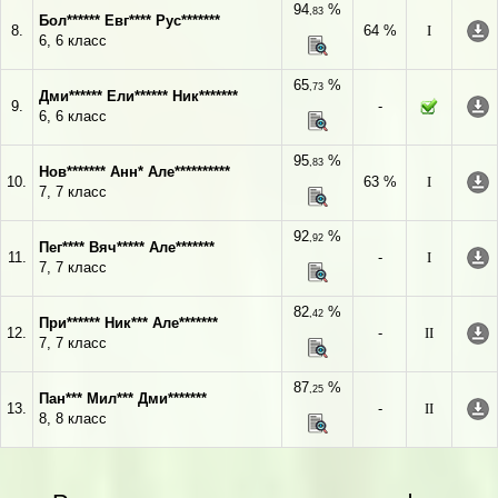
94
%
,83
Бол****** Евг**** Рус*******
8.
64 %
I
6, 6 класс
65
%
,73
Дми****** Ели****** Ник*******
9.
-
6, 6 класс
95
%
,83
Нов******* Анн* Але**********
10.
63 %
I
7, 7 класс
92
%
,92
Пег**** Вяч***** Але*******
11.
-
I
7, 7 класс
82
%
,42
При****** Ник*** Але*******
12.
-
II
7, 7 класс
87
%
,25
Пан*** Мил*** Дми*******
13.
-
II
8, 8 класс