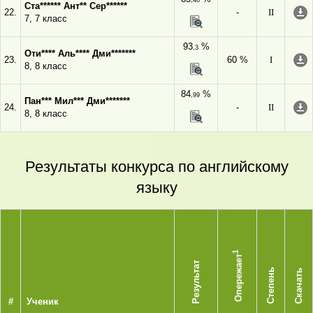
,48
Ста****** Ант** Сер******
22.
-
II
7, 7 класс
93
%
,3
Оти**** Аль**** Дми*******
23.
60 %
I
8, 8 класс
84
%
,99
Пан*** Мил*** Дми*******
24.
-
II
8, 8 класс
Результаты конкурса по английскому
языку
1
Опережает
Результат
Степень
Скачать
#
Ученик