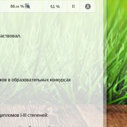
86
%
51 %
II
,06
частвовал.
ков в образовательных конкурсах
пломов I-III степеней: