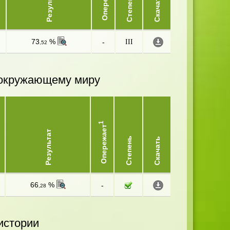
Опережает
Результат
Степень
Скачать
73
%
-
III
,52
и окружающему миру
1
Опережает
Результат
Степень
Скачать
66
%
-
,28
истории