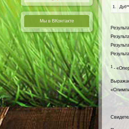
1.
Дуб**
Мы в ВКонтакте
Результа
Результ
Результа
Результа
1
- «Опер
Выражае
«Олимпи
Свидетел