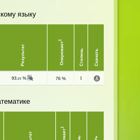
скому языку
1
Опережает
Результат
Степень
Скачать
93
%
76 %
I
,25
атематике
1