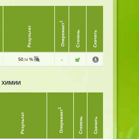
1
Опережает
Результат
Степень
Скачать
50
%
-
,74
 химии
1
Опережает
Результат
Степень
Скачать