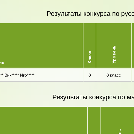
Результаты конкурса по рус
Уровень
Класс
ик
** Вик***** Иго*****
8
8 класс
Результаты конкурса по м