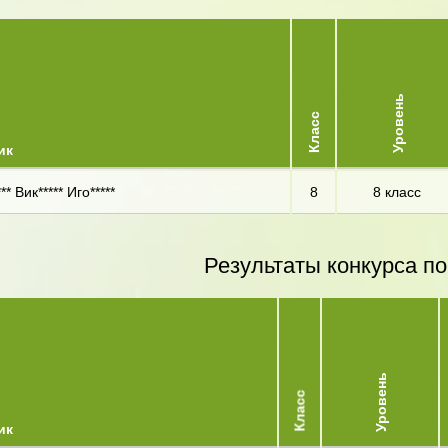
Уровень
Класс
ик
** Вик***** Иго*****
8
8 класс
Результаты конкурса по
Уровень
Класс
ик