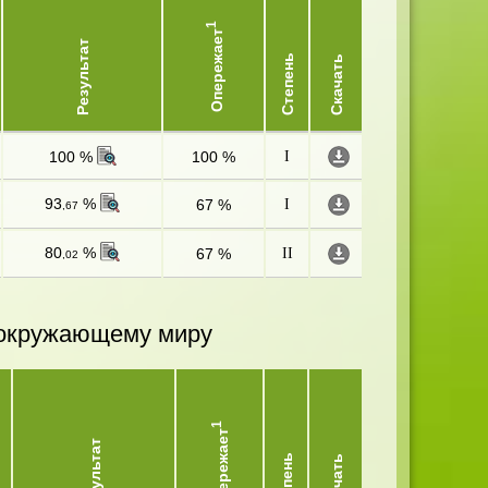
1
Опережает
Результат
Степень
Скачать
100 %
100 %
I
93
%
67 %
I
,67
80
%
67 %
II
,02
и окружающему миру
1
Опережает
Результат
Степень
Скачать