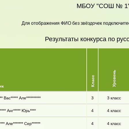
МБОУ "СОШ № 1
Для отображения ФИО без звёздочек подключитес
Результаты конкурса по рус
Уровень
Класс
ик
* Вас***** Але**********
3
3 класс
**** Анг***** Юрь****
4
4 класс
*** Але******* Сер******
4
4 класс