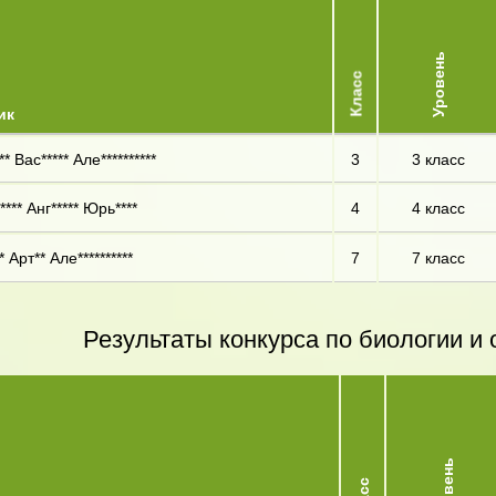
Уровень
Класс
ик
* Вас***** Але**********
3
3 класс
**** Анг***** Юрь****
4
4 класс
 Арт** Але**********
7
7 класс
Результаты конкурса по биологии 
Уровень