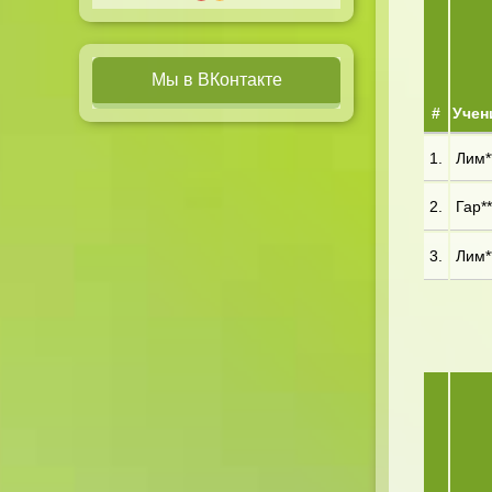
Мы в ВКонтакте
#
Учен
1.
Лим**
2.
Гар**
3.
Лим**