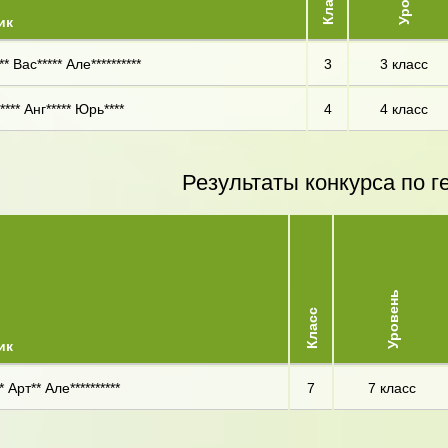
Класс
ик
* Вас***** Але**********
3
3 класс
**** Анг***** Юрь****
4
4 класс
Результаты конкурса по г
Уровень
Класс
ик
 Арт** Але**********
7
7 класс