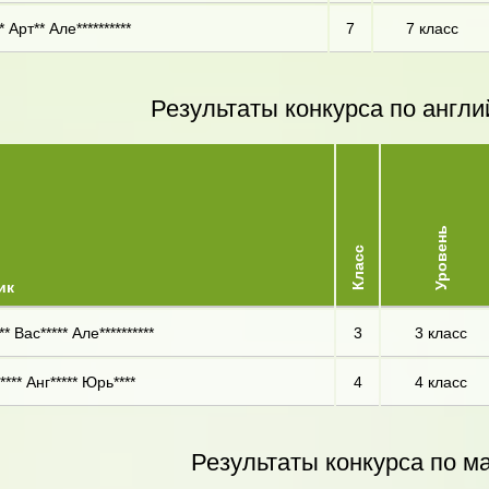
 Арт** Але**********
7
7 класс
Результаты конкурса по англи
Уровень
Класс
ик
* Вас***** Але**********
3
3 класс
**** Анг***** Юрь****
4
4 класс
Результаты конкурса по м