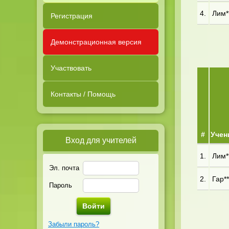
4.
Лим**
Регистрация
Демонстрационная версия
Участвовать
Контакты / Помощь
#
Учен
Вход для учителей
1.
Лим**
Эл. почта
2.
Гар**
Пароль
Забыли пароль?