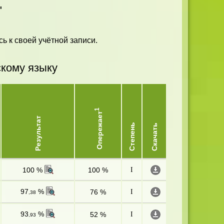
"
ь к своей учётной записи.
скому языку
1
Опережает
Результат
Степень
Скачать
100 %
100 %
I
97
%
76 %
I
,38
93
%
52 %
I
,93