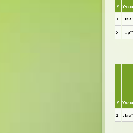
#
Учен
1.
Лим**
2.
Гар**
#
Учен
1.
Лим**