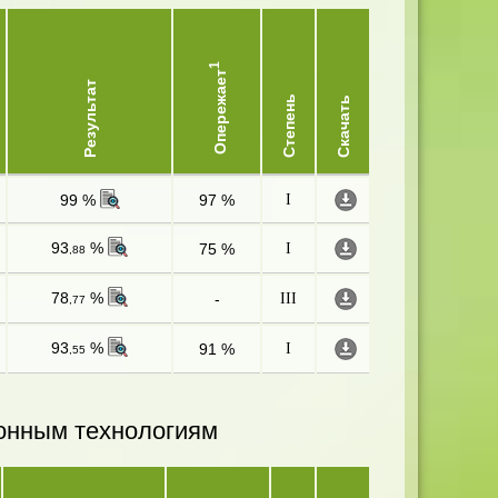
1
Опережает
Результат
Степень
Скачать
99 %
97 %
I
93
%
75 %
I
,88
78
%
-
III
,77
93
%
91 %
I
,55
онным технологиям