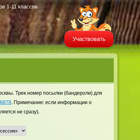
в 1-11 классов
Участвовать
осквы. Трек номер посылки (бандероли) для
06878
. Примечание: если информации о
яется не сразу).