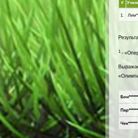
#
Учен
1.
Лим**
Результа
1
- «Опер
Выражае
«Олимпи
Бон******
Пар******
Чек******