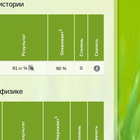
истории
1
Опережает
Результат
Степень
Скачать
81
%
80 %
II
,35
 физике
1
Опережает
Результат
Степень
Скачать