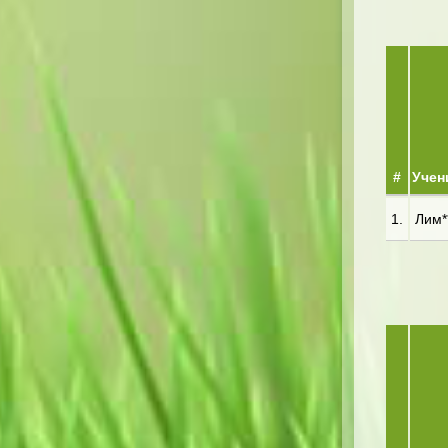
#
Учен
1.
Лим**