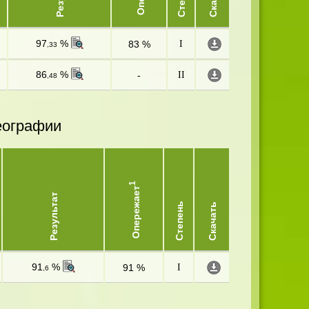
97
%
83 %
I
,33
86
%
-
II
,48
еографии
1
Опережает
Результат
Степень
Скачать
91
%
91 %
I
,6