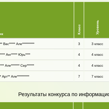
Уровень
Класс
ик
* Вас***** Але**********
3
3 класс
**** Анг***** Юрь****
4
4 класс
*** Але******* Сер******
4
4 класс
 Арт** Але**********
7
7 класс
Результаты конкурса по информаци