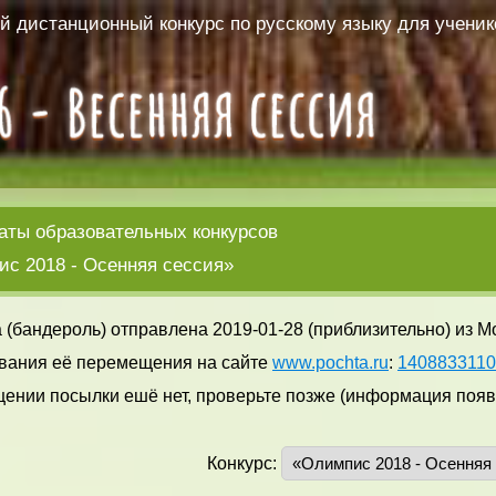
 дистанционный конкурс по русскому языку для ученико
аты образовательных конкурсов
с 2018 - Осенняя сессия»
 (бандероль) отправлена 2019-01-28 (приблизительно) из М
вания её перемещения на сайте
www.pochta.ru
:
140883311
ении посылки ешё нет, проверьте позже (информация появл
Конкурс: