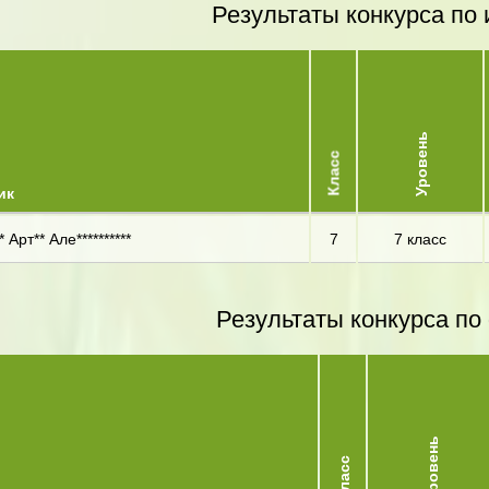
Результаты конкурса по 
Уровень
Класс
ик
 Арт** Але**********
7
7 класс
Результаты конкурса по
Уровень
Класс