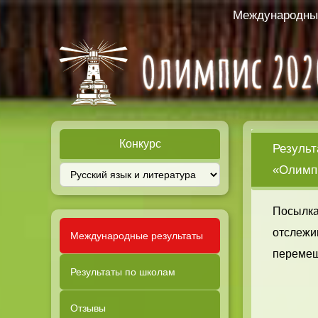
Международный
Конкурс
Результ
«Олимпи
Посылка
отслежи
Международные результаты
перемещ
Результаты по школам
Отзывы