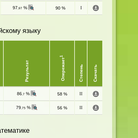
97
%
90 %
I
,97
йскому языку
1
Опережает
Результат
Степень
Скачать
86
%
58 %
II
,7
79
%
56 %
II
,75
атематике