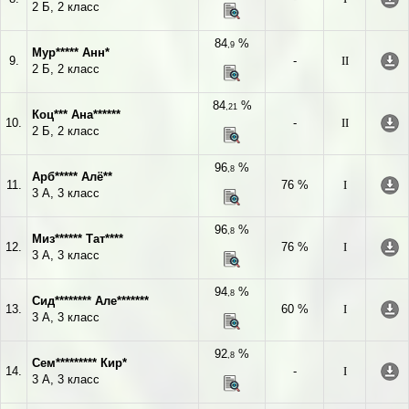
2 Б, 2 класс
84
%
,9
Мур***** Анн*
9.
-
II
2 Б, 2 класс
84
%
,21
Коц*** Ана******
10.
-
II
2 Б, 2 класс
96
%
,8
Арб***** Алё**
11.
76 %
I
3 А, 3 класс
96
%
,8
Миз****** Тат****
12.
76 %
I
3 А, 3 класс
94
%
,8
Сид******** Але*******
13.
60 %
I
3 А, 3 класс
92
%
,8
Сем********* Кир*
14.
-
I
3 А, 3 класс