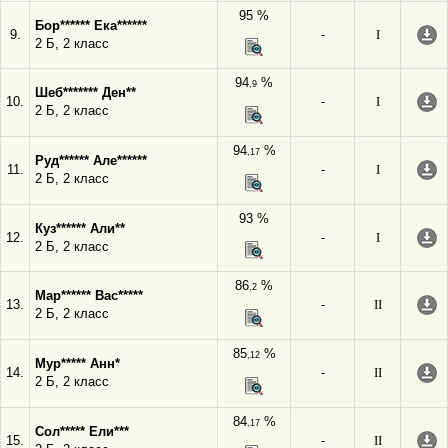
95 %
Бор****** Ека******
9.
-
I
2 Б, 2 класс
94
%
,9
Шеб******* Ден**
10.
-
I
2 Б, 2 класс
94
%
,17
Руд****** Але******
11.
-
I
2 Б, 2 класс
93 %
Куз****** Али**
12.
-
I
2 Б, 2 класс
86
%
,2
Мар****** Вас*****
13.
-
II
2 Б, 2 класс
85
%
,12
Мур***** Анн*
14.
-
II
2 Б, 2 класс
84
%
,17
Сол***** Ели***
15.
-
II