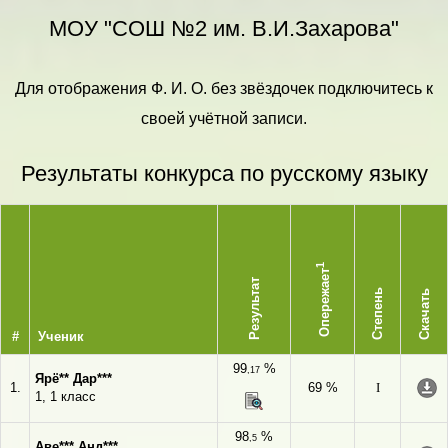
МОУ "СОШ №2 им. В.И.Захарова"
Для отображения Ф. И. О. без звёздочек подключитесь к
своей учётной записи.
Результаты конкурса по русскому языку
1
Опережает
Результат
Степень
Скачать
#
Ученик
99
%
,17
Ярё** Дар***
1.
69 %
I
1, 1 класс
98
%
,5
Аве*** Анд***