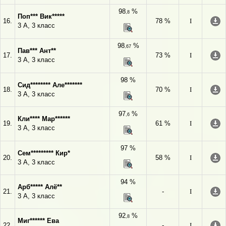
98
%
,8
Поп*** Вик*****
16.
78 %
I
3 А, 3 класс
98
%
,67
Пав*** Ант**
17.
73 %
I
3 А, 3 класс
98 %
Сид******** Але*******
18.
70 %
I
3 А, 3 класс
97
%
,6
Кли**** Мар******
19.
61 %
I
3 А, 3 класс
97 %
Сем********* Кир*
20.
58 %
I
3 А, 3 класс
94 %
Арб***** Алё**
21.
-
I
3 А, 3 класс
92
%
,8
Миг****** Ева
22.
-
I