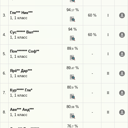
94
%
,17
Гле*** Ник***
3.
60 %
I
1, 1 класс
94 %
Сус****** Вал****
4.
60 %
I
1, 1 класс
89
%
,8
Пон******* Соф**
5.
-
I
1, 1 класс
89
%
,47
Ярё** Дар***
6.
-
II
1, 1 класс
80
%
,9
Кур***** Гле*
7.
-
II
1, 1 класс
80
%
,08
Аве*** Анд***
8.
-
II
1, 1 класс
76
%
,7