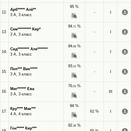
95 %
Арб***** Алё**
12.
-
I
3 А, 3 класс
94
%
,71
Сем********* Кир*
13.
-
I
3 А, 3 класс
94
%
,08
Сид******** Але*******
14.
-
I
3 А, 3 класс
93
%
,23
Поп*** Вик*****
15.
-
I
3 А, 3 класс
76
%
,03
Миг****** Ева
16.
-
III
3 А, 3 класс
94 %
Кру**** Мак***
17.
61 %
I
4 А, 4 класс
92
%
,38
Гон***** Кир***
18.
55 %
I