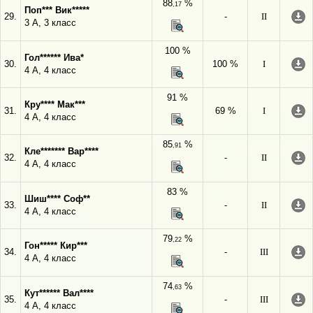
88
%
,17
Поп*** Вик*****
29.
-
II
3 А, 3 класс
100 %
Гол****** Ива*
30.
100 %
I
4 А, 4 класс
91 %
Кру**** Мак***
31.
69 %
I
4 А, 4 класс
85
%
,91
Кле******* Вар****
32.
-
II
4 А, 4 класс
83 %
Шиш**** Соф**
33.
-
II
4 А, 4 класс
79
%
,22
Гон***** Кир***
34.
-
III
4 А, 4 класс
74
%
,63
Кут****** Вал****
35.
-
III
4 А, 4 класс