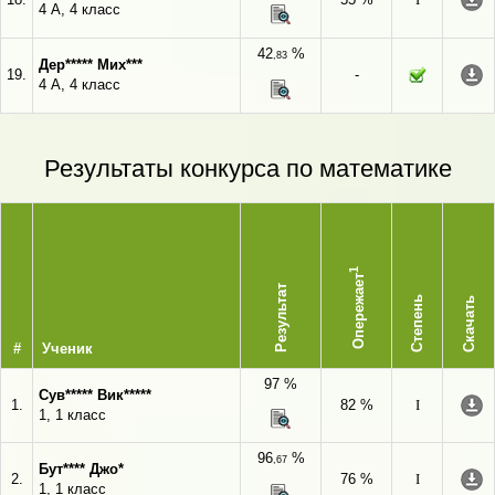
4 А, 4 класс
42
%
,83
Дер***** Мих***
19.
-
4 А, 4 класс
Результаты конкурса по математике
1
Опережает
Результат
Степень
Скачать
#
Ученик
97 %
Сув***** Вик*****
1.
82 %
I
1, 1 класс
96
%
,67
Бут**** Джо*
2.
76 %
I
1, 1 класс