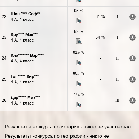
95 %
Шиш**** Соф**
22.
81 %
I
4 А, 4 класс
92 %
Кру**** Мак***
23.
64 %
I
4 А, 4 класс
81
%
,6
Кле******* Вар****
24.
-
II
4 А, 4 класс
80
%
,7
Гон***** Кир***
25.
-
II
4 А, 4 класс
77
%
,4
Дер***** Мих***
26.
-
III
4 А, 4 класс
Результаты конкурса по истории - никто не участвовал.
Результаты конкурса по географии - никто не