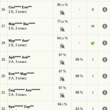
85
%
,73
Сол***** Ели***
16.
-
II
2 Б, 2 класс
77
%
,43
Мар****** Вас*****
17.
-
III
2 Б, 2 класс
64
%
,13
Мур***** Анн*
18.
-
2 Б, 2 класс
97 %
Арб***** Алё**
19.
89 %
I
3 А, 3 класс
97 %
Кли**** Мар******
20.
89 %
I
3 А, 3 класс
97 %
Сид******** Але*******
21.
89 %
I
3 А, 3 класс
94
%
,5
Кри******* Сер***
22.
63 %
I