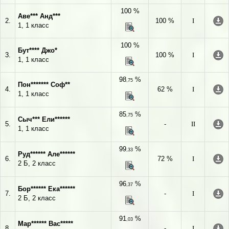
100 %
Аве*** Анд***
2.
100 %
I
1, 1 класс
100 %
Бут**** Джо*
3.
100 %
I
1, 1 класс
98
%
,75
Пон******* Соф**
4.
62 %
I
1, 1 класс
85
%
,75
Сыч*** Ели******
5.
-
II
1, 1 класс
99
%
,33
Руд****** Але******
6.
72 %
I
2 Б, 2 класс
96
%
,37
Бор****** Ека******
7.
-
I
2 Б, 2 класс
91
%
,03
Мар****** Вас*****
8.
-
I