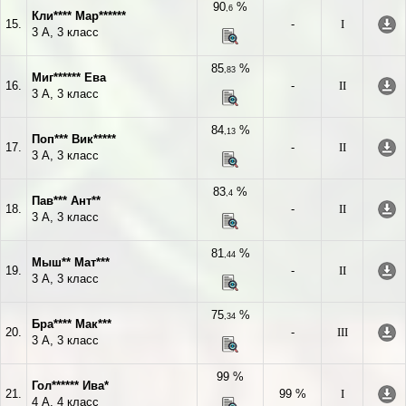
90
%
,6
Кли**** Мар******
15.
-
I
3 А, 3 класс
85
%
,83
Миг****** Ева
16.
-
II
3 А, 3 класс
84
%
,13
Поп*** Вик*****
17.
-
II
3 А, 3 класс
83
%
,4
Пав*** Ант**
18.
-
II
3 А, 3 класс
81
%
,44
Мыш** Мат***
19.
-
II
3 А, 3 класс
75
%
,34
Бра**** Мак***
20.
-
III
3 А, 3 класс
99 %
Гол****** Ива*
21.
99 %
I
4 А, 4 класс