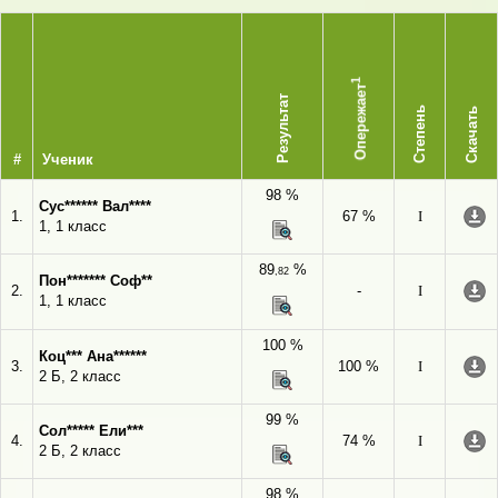
1
Опережает
Результат
Степень
Скачать
#
Ученик
98 %
Сус****** Вал****
1.
67 %
I
1, 1 класс
89
%
,82
Пон******* Соф**
2.
-
I
1, 1 класс
100 %
Коц*** Ана******
3.
100 %
I
2 Б, 2 класс
99 %
Сол***** Ели***
4.
74 %
I
2 Б, 2 класс
98 %