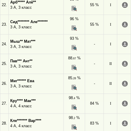
Арб***** Алё**
22.
55 %
I
3 А, 3 класс
96 %
Сид******** Але*******
23.
55 %
I
3 А, 3 класс
93 %
Мыш** Мат***
24.
-
I
3 А, 3 класс
88
%
,67
Пав*** Ант**
25.
-
II
3 А, 3 класс
85
%
,28
Миг****** Ева
26.
-
II
3 А, 3 класс
98
%
,4
Кру**** Мак***
27.
84 %
I
4 А, 4 класс
98
%
,2
Кле******* Вар****
28.
83 %
I
4 А, 4 класс