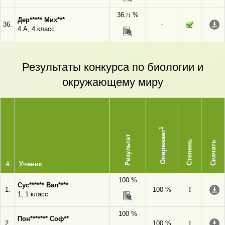
36
%
,71
Дер***** Мих***
36.
-
4 А, 4 класс
Результаты конкурса по биологии и
окружающему миру
1
Опережает
Результат
Степень
Скачать
#
Ученик
100 %
Сус****** Вал****
1.
100 %
I
1, 1 класс
100 %
Пон******* Соф**
2.
100 %
I