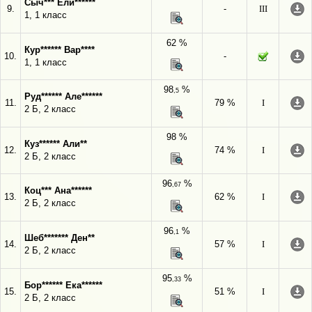
Сыч*** Ели******
9.
-
III
1, 1 класс
62 %
Кур****** Вар****
10.
-
1, 1 класс
98
%
,5
Руд****** Але******
11.
79 %
I
2 Б, 2 класс
98 %
Куз****** Али**
12.
74 %
I
2 Б, 2 класс
96
%
,67
Коц*** Ана******
13.
62 %
I
2 Б, 2 класс
96
%
,1
Шеб******* Ден**
14.
57 %
I
2 Б, 2 класс
95
%
,33
Бор****** Ека******
15.
51 %
I
2 Б, 2 класс