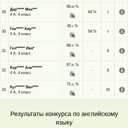
96
%
,06
Дер***** Мих***
29.
64 %
I
4 А, 4 класс
95
%
,4
Гон***** Кир***
30.
59 %
I
4 А, 4 класс
88
%
,47
Гол****** Ива*
31.
-
II
4 А, 4 класс
87
%
,92
Кор***** Але*******
32.
-
II
4 А, 4 класс
75
%
,21
Кут****** Вал****
33.
-
III
4 А, 4 класс
Результаты конкурса по английскому
языку