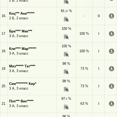
2 Б, 2 класс
81
%
,37
Коц*** Ана******
16.
-
II
2 Б, 2 класс
100 %
Бра**** Мак***
17.
100 %
I
3 А, 3 класс
100 %
Кли**** Мар******
18.
100 %
I
3 А, 3 класс
98 %
Миз****** Тат****
19.
73 %
I
3 А, 3 класс
98 %
Сем********* Кир*
20.
73 %
I
3 А, 3 класс
97
%
,5
Поп*** Вик*****
21.
63 %
I
3 А, 3 класс
96 %