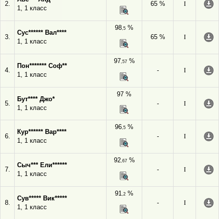
2.
65 %
I
1, 1 класс
98
%
,5
Сус****** Вал****
3.
65 %
I
1, 1 класс
97
%
,57
Пон******* Соф**
4.
-
I
1, 1 класс
97 %
Бут**** Джо*
5.
-
I
1, 1 класс
96
%
,5
Кур****** Вар****
6.
-
I
1, 1 класс
92
%
,67
Сыч*** Ели******
7.
-
I
1, 1 класс
91
%
,2
Сув***** Вик*****
8.
-
I
1, 1 класс