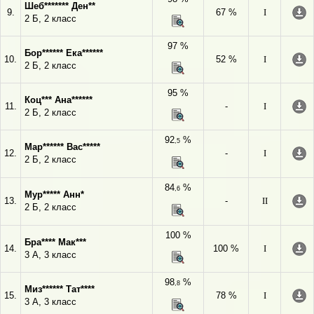
Шеб******* Ден**
9.
67 %
I
2 Б, 2 класс
97 %
Бор****** Ека******
10.
52 %
I
2 Б, 2 класс
95 %
Коц*** Ана******
11.
-
I
2 Б, 2 класс
92
%
,5
Мар****** Вас*****
12.
-
I
2 Б, 2 класс
84
%
,6
Мур***** Анн*
13.
-
II
2 Б, 2 класс
100 %
Бра**** Мак***
14.
100 %
I
3 А, 3 класс
98
%
,8
Миз****** Тат****
15.
78 %
I
3 А, 3 класс