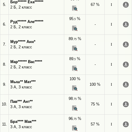
Бор****** Ека******
5.
67 %
I
2 Б, 2 класс
95
%
,5
Руд****** Але******
6.
-
I
2 Б, 2 класс
89
%
,75
Мур***** Анн*
7.
-
I
2 Б, 2 класс
89
%
,5
Мар****** Вас*****
8.
-
I
2 Б, 2 класс
100 %
Мыш** Мат***
9.
100 %
I
3 А, 3 класс
98
%
,75
Пав*** Ант**
10.
75 %
I
3 А, 3 класс
96
%
,75
Бра**** Мак***
11.
57 %
I
3 А, 3 класс