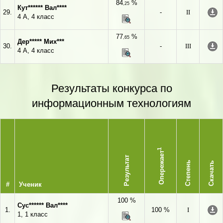
84
%
,25
Кут****** Вал****
29.
-
II
4 А, 4 класс
77
%
,65
Дер***** Мих***
30.
-
III
4 А, 4 класс
Результаты конкурса по
информационным технологиям
1
Опережает
Результат
Степень
Скачать
#
Ученик
100 %
Сус****** Вал****
1.
100 %
I
1, 1 класс