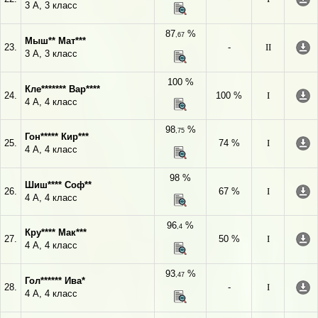
3 А, 3 класс
87
%
,67
Мыш** Мат***
23.
-
II
3 А, 3 класс
100 %
Кле******* Вар****
24.
100 %
I
4 А, 4 класс
98
%
,75
Гон***** Кир***
25.
74 %
I
4 А, 4 класс
98 %
Шиш**** Соф**
26.
67 %
I
4 А, 4 класс
96
%
,4
Кру**** Мак***
27.
50 %
I
4 А, 4 класс
93
%
,47
Гол****** Ива*
28.
-
I
4 А, 4 класс