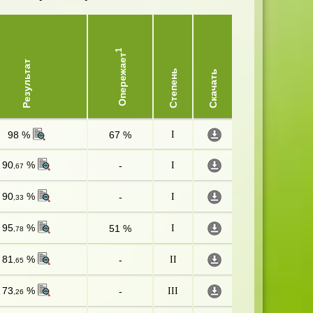
1
Опережает
Результат
Степень
Скачать
98 %
67 %
I
90
%
-
I
,67
90
%
-
I
,33
95
%
51 %
I
,78
81
%
-
II
,65
73
%
-
III
,26