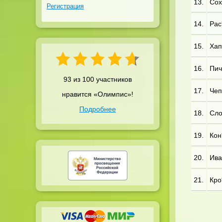
13.
Сох*
Регистрация
14.
Рас*
15.
Хап
16.
Пич
93 из 100 участников
17.
Чеп
нравится «Олимпис»!
Подробнее
18.
Сло*
19.
Кон*
20.
Ива
21.
Кро*