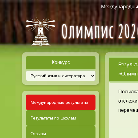
Международный
Конкурс
Результ
«Олимпи
Посылка
отслежи
Международные результаты
перемещ
Результаты по школам
Отзывы