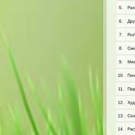
5.
Раз
6.
Дру*
7.
Роз*
8.
Сми
9.
Мяс
10.
Пич
11.
Пер
12.
Худ*
13.
Сох*
14.
Рас*