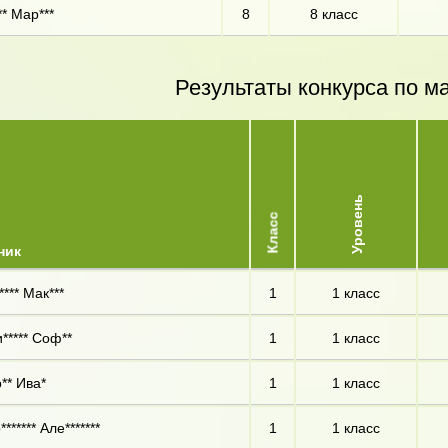
** Мар***
8
8 класс
Результаты конкурса по м
Уровень
Класс
ник
**** Мак***
1
1 класс
***** Соф**
1
1 класс
** Ива*
1
1 класс
****** Але*******
1
1 класс