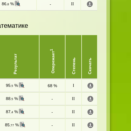
86
%
-
II
,8
атематике
1
Опережает
Результат
Степень
Скачать
95
%
68 %
I
,5
88
%
-
II
,5
87
%
-
II
,4
85
%
-
II
,77