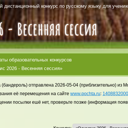
 дистанционный конкурс по русскому языку для ученико
аты образовательных конкурсов
с 2026 - Весенняя сессия»
 (бандероль) отправлена 2026-05-04 (приблизительно) из М
вания её перемещения на сайте
www.pochta.ru
:
140883200
ении посылки ешё нет, проверьте позже (информация появл