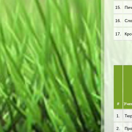
15.
Пич
16.
Сло*
17.
Кро*
#
Уче
1.
Тюр
2.
Про*