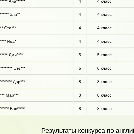
**** Ана******
4
4 класс
***** Зла**
4
4 класс
** Сте***
4
4 класс
**** Ива*
4
4 класс
***** Дми****
5
5 класс
******* Сте***
6
6 класс
******* Дар***
8
8 класс
*** Мар***
8
8 класс
***** Вас*****
8
8 класс
Результаты конкурса по англи