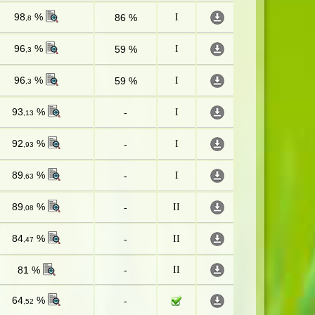
98
%
86 %
I
,8
96
%
59 %
I
,3
96
%
59 %
I
,3
93
%
-
I
,13
92
%
-
I
,93
89
%
-
I
,63
89
%
-
II
,08
84
%
-
II
,47
81 %
-
II
64
%
-
,52