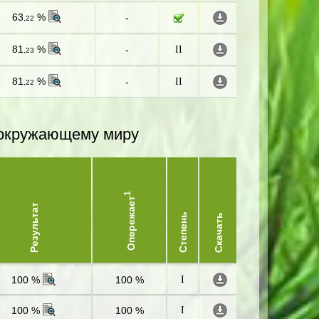
63
%
-
,22
81
%
-
II
,23
81
%
-
II
,22
и окружающему миру
1
Опережает
Результат
Степень
Скачать
100 %
100 %
I
100 %
100 %
I