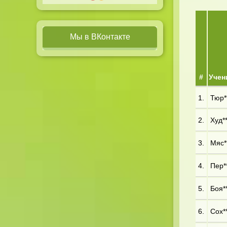
Мы в ВКонтакте
#
Учен
1.
Тюр*
2.
Худ**
3.
Мяс**
4.
Пер*
5.
Боя**
6.
Сох**