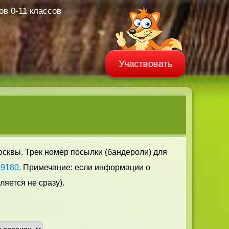
в 0-11 классов
Участвовать
осквы. Трек номер посылки (бандероли) для
09180
. Примечание: если информации о
яется не сразу).