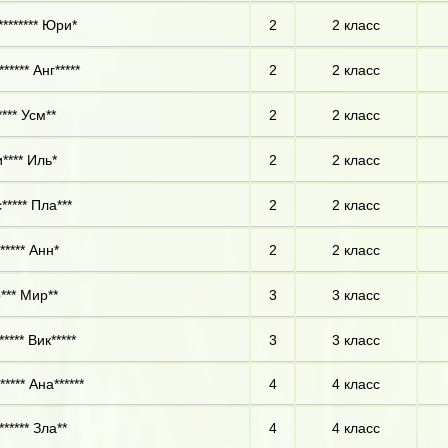
******** Юри*
2
2 класс
***** Анг*****
2
2 класс
*** Усм**
2
2 класс
**** Иль*
2
2 класс
***** Пла***
2
2 класс
***** Анн*
2
2 класс
*** Мир**
3
3 класс
**** Вик*****
3
3 класс
**** Ана******
4
4 класс
***** Зла**
4
4 класс