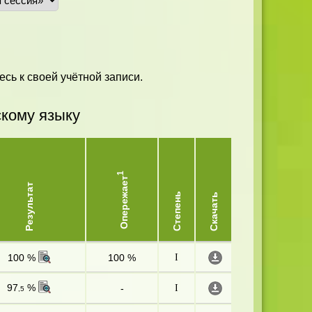
есь к своей учётной записи.
скому языку
1
Опережает
Результат
Степень
Скачать
100 %
100 %
I
97
%
-
I
,5