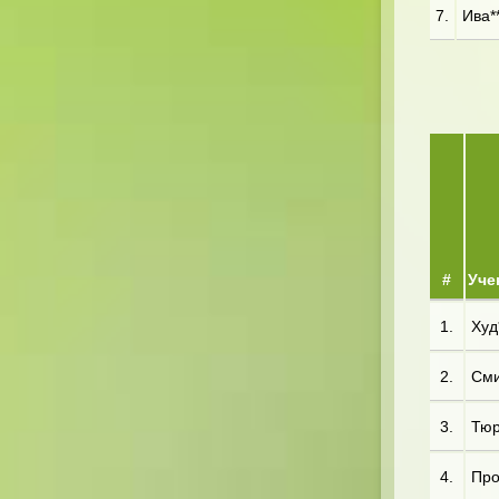
7.
Ива*
#
Уче
1.
Худ
2.
Сми
3.
Тюр
4.
Про*