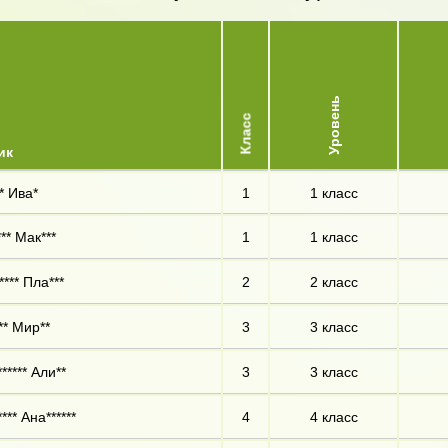
Уровень
Класс
ик
* Ива*
1
1 класс
** Мак***
1
1 класс
*** Пла***
2
2 класс
** Мир**
3
3 класс
***** Али**
3
3 класс
*** Ана******
4
4 класс