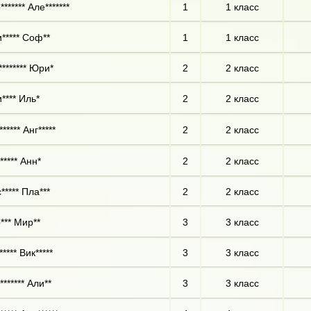
****** Але*******
1
1 класс
***** Соф**
1
1 класс
******** Юри*
2
2 класс
**** Иль*
2
2 класс
***** Анг*****
2
2 класс
***** Анн*
2
2 класс
***** Пла***
2
2 класс
*** Мир**
3
3 класс
**** Вик*****
3
3 класс
****** Али**
3
3 класс