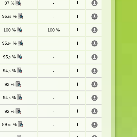
97 %
-
I
96
%
-
I
,83
100 %
100 %
I
95
%
-
I
,94
95
%
-
I
,5
94
%
-
I
,5
93 %
-
I
94
%
-
I
,5
92 %
-
I
89
%
-
I
,89