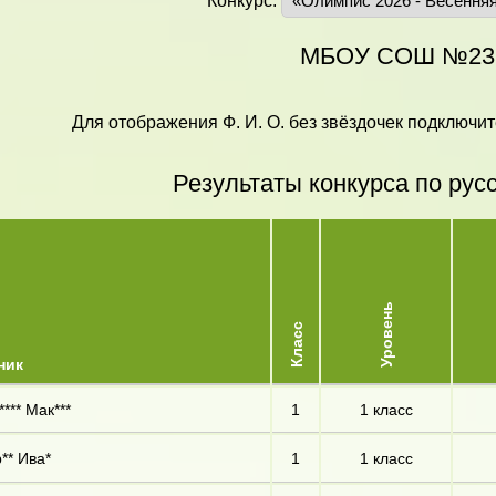
Конкурс:
МБОУ СОШ №23
Для отображения Ф. И. О. без звёздочек подключит
Результаты конкурса по рус
Уровень
Класс
ник
**** Мак***
1
1 класс
** Ива*
1
1 класс