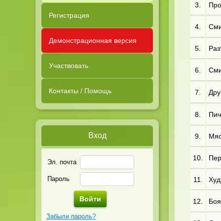
3.
Про*
Регистрация
4.
Сми
Демонстрационная версия
5.
Раз
Участвовать
6.
Сми
Контакты / Помощь
7.
Дру*
8.
Пич
Вход
9.
Мяс
10.
Пер
Эл. почта
Пароль
11.
Худ*
12.
Боя*
Забыли пароль?