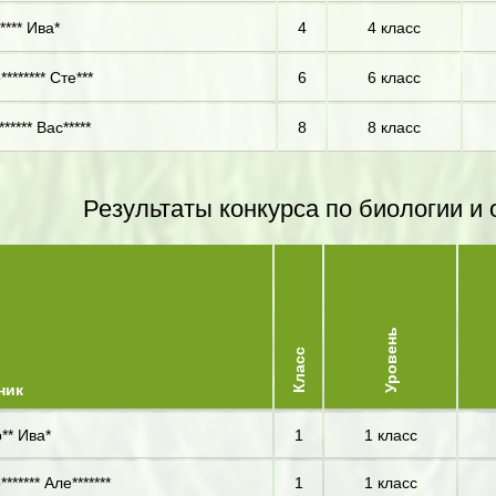
**** Ива*
4
4 класс
******* Сте***
6
6 класс
***** Вас*****
8
8 класс
Результаты конкурса по биологии 
Уровень
Класс
ник
** Ива*
1
1 класс
****** Але*******
1
1 класс