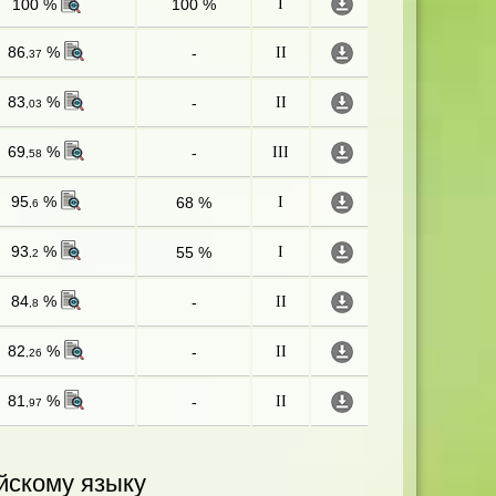
100 %
100 %
I
86
%
-
II
,37
83
%
-
II
,03
69
%
-
III
,58
95
%
68 %
I
,6
93
%
55 %
I
,2
84
%
-
II
,8
82
%
-
II
,26
81
%
-
II
,97
йскому языку