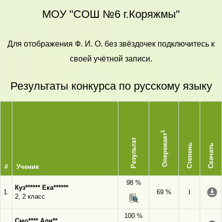
МОУ "СОШ №6 г.Коряжмы"
Для отображения Ф. И. О. без звёздочек подключитесь к
своей учётной записи.
Результаты конкурса по русскому языку
1
Опережает
Результат
Степень
Скачать
#
Ученик
98 %
Куз****** Ека******
1.
69 %
I
2, 2 класс
100 %
Смо**** Али**