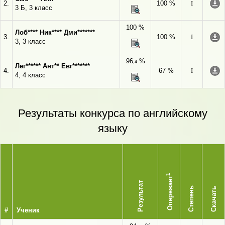
2.
100 %
I
3 Б, 3 класс
100 %
Лоб**** Ник**** Дми*******
3.
100 %
I
3, 3 класс
96
%
,4
Лег****** Ант** Евг*******
4.
67 %
I
4, 4 класс
Результаты конкурса по английскому
языку
1
Опережает
Результат
Степень
Скачать
#
Ученик