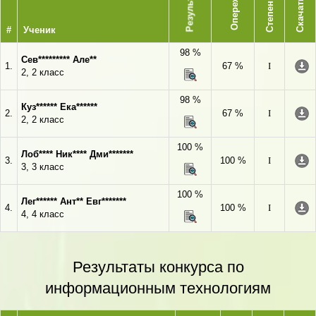
Опережает
Результат
Степень
Скачать
#
Ученик
98 %
Сев********* Але**
1.
67 %
I
2, 2 класс
98 %
Куз****** Ека******
2.
67 %
I
2, 2 класс
100 %
Лоб**** Ник**** Дми*******
3.
100 %
I
3, 3 класс
100 %
Лег****** Ант** Евг*******
4.
100 %
I
4, 4 класс
Результаты конкурса по
информационным технологиям