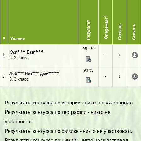
1
Опережает
Результат
Степень
Скачать
#
Ученик
95
%
,5
Куз****** Ека******
1.
-
I
2, 2 класс
93 %
Лоб**** Ник**** Дми*******
2.
-
I
3, 3 класс
Результаты конкурса по истории - никто не участвовал.
Результаты конкурса по географии - никто не
участвовал.
Результаты конкурса по физике - никто не участвовал.
Результаты конкурса по химии - никто не участвовал.