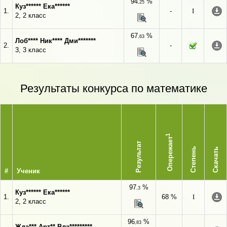
94
%
,25
Куз****** Ека******
1.
-
I
2, 2 класс
67
%
,63
Лоб**** Ник**** Дми*******
2.
-
3, 3 класс
Результаты конкурса по математике
1
Опережает
Результат
Степень
Скачать
#
Ученик
97
%
,3
Куз****** Ека******
1.
68 %
I
2, 2 класс
96
%
,83
Жда*** Арт** Вла*********