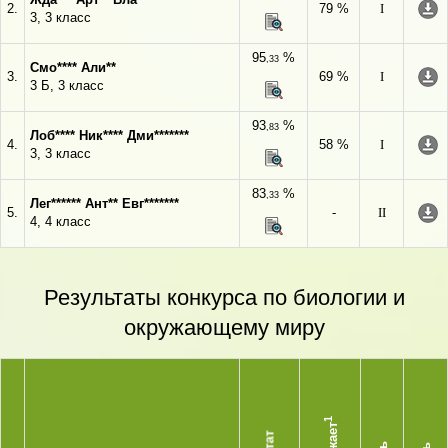
2.
79 %
I
3, 3 класс
95
%
,33
Смо**** Али**
3.
69 %
I
3 Б, 3 класс
93
%
,83
Лоб**** Ник**** Дми*******
4.
58 %
I
3, 3 класс
83
%
,33
Лег****** Ант** Евг*******
5.
-
II
4, 4 класс
Результаты конкурса по биологии и
окружающему миру
1