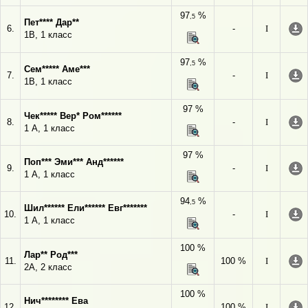
97
%
,5
Пет**** Дар**
6.
-
I
1В, 1 класс
97
%
,5
Сем***** Аме***
7.
-
I
1В, 1 класс
97 %
Чек***** Вер* Ром******
8.
-
I
1 А, 1 класс
97 %
Поп*** Эми*** Анд******
9.
-
I
1 А, 1 класс
94
%
,5
Шил****** Ели****** Евг*******
10.
-
I
1 А, 1 класс
100 %
Лар** Род***
11.
100 %
I
2А, 2 класс
100 %
Нич******** Ева
12.
100 %
I