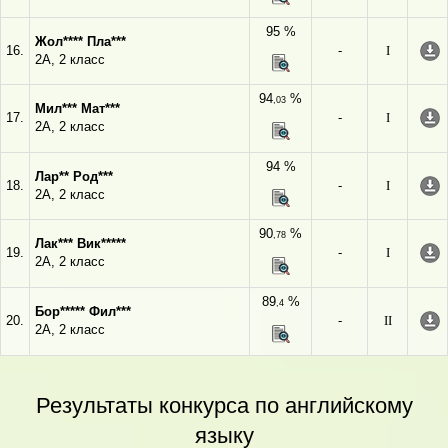
95 %
Жол**** Пла***
16.
-
I
2А, 2 класс
94
%
,03
Мил*** Мат***
17.
-
I
2А, 2 класс
94 %
Лар** Род***
18.
-
I
2А, 2 класс
90
%
,78
Лак*** Вик*****
19.
-
I
2А, 2 класс
89
%
,4
Бор***** Фил***
20.
-
II
2А, 2 класс
Результаты конкурса по английскому
языку