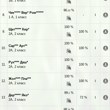
1В, 1 класс
96
%
,33
Чек***** Вер* Ром******
8.
-
I
1 А, 1 класс
100 %
Щет***** Кир*
9.
100 %
I
2А, 2 класс
100 %
Сар*** Арт**
10.
100 %
I
2А, 2 класс
100 %
Рух**** Даш*
11.
100 %
I
2А, 2 класс
100 %
Жол**** Пла***
12.
100 %
I
2А, 2 класс
99
%
,2
Дер***** Яко*
13.
72 %
I
2А, 2 класс
98
%
,75