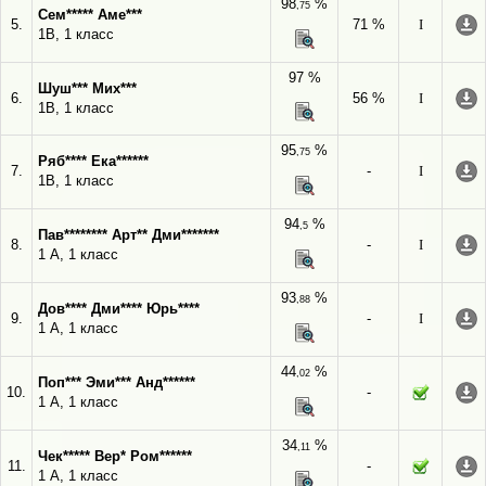
98
%
,75
Сем***** Аме***
5.
71 %
I
1В, 1 класс
97 %
Шуш*** Мих***
6.
56 %
I
1В, 1 класс
95
%
,75
Ряб**** Ека******
7.
-
I
1В, 1 класс
94
%
,5
Пав******** Арт** Дми*******
8.
-
I
1 А, 1 класс
93
%
,88
Дов**** Дми**** Юрь****
9.
-
I
1 А, 1 класс
44
%
,02
Поп*** Эми*** Анд******
10.
-
1 А, 1 класс
34
%
,11
Чек***** Вер* Ром******
11.
-
1 А, 1 класс