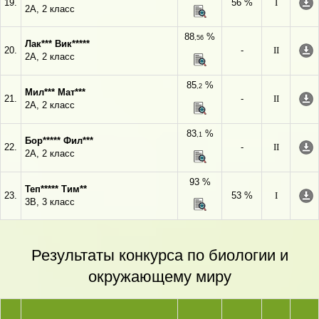
19.
56 %
I
2А, 2 класс
88
%
,56
Лак*** Вик*****
20.
-
II
2А, 2 класс
85
%
,2
Мил*** Мат***
21.
-
II
2А, 2 класс
83
%
,1
Бор***** Фил***
22.
-
II
2А, 2 класс
93 %
Теп***** Тим**
23.
53 %
I
3В, 3 класс
Результаты конкурса по биологии и
окружающему миру