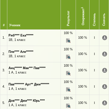
1
Опережает
Результат
Степень
Скачать
#
Ученик
100 %
Ряб**** Ека******
1.
100 %
I
1В, 1 класс
100 %
Пле**** Але******
2.
100 %
I
1В, 1 класс
100 %
Анц****** Мак*** Пав*****
3.
100 %
I
1 А, 1 класс
100 %
Пав******** Арт** Дми*******
4.
100 %
I
1 А, 1 класс
100 %
Дов**** Дми**** Юрь****
5.
100 %
I
1 А, 1 класс