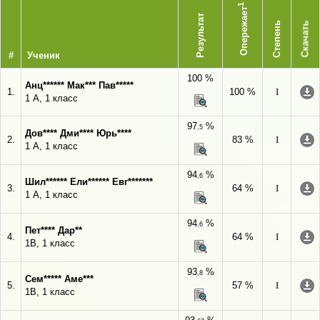
1
Опережает
Результат
Степень
Скачать
#
Ученик
100 %
Анц****** Мак*** Пав*****
1.
100 %
I
1 А, 1 класс
97
%
,5
Дов**** Дми**** Юрь****
2.
83 %
I
1 А, 1 класс
94
%
,6
Шил****** Ели****** Евг*******
3.
64 %
I
1 А, 1 класс
94
%
,6
Пет**** Дар**
4.
64 %
I
1В, 1 класс
93
%
,8
Сем***** Аме***
5.
57 %
I
1В, 1 класс