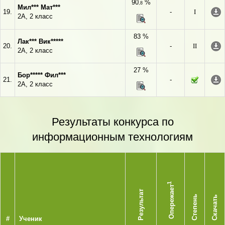
90
%
,8
Мил*** Мат***
19.
-
I
2А, 2 класс
83 %
Лак*** Вик*****
20.
-
II
2А, 2 класс
27 %
Бор***** Фил***
21.
-
2А, 2 класс
Результаты конкурса по
информационным технологиям
1
Опережает
Результат
Степень
Скачать
#
Ученик