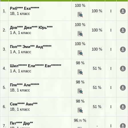
100 %
Ряб**** Ека******
1.
100 %
I
1В, 1 класс
100 %
Дов**** Дми**** Юрь****
2.
100 %
I
1 А, 1 класс
100 %
Поп*** Эми*** Анд******
3.
100 %
I
1 А, 1 класс
98 %
Шил****** Ели****** Евг*******
4.
51 %
I
1 А, 1 класс
98 %
Пле**** Але******
5.
51 %
I
1В, 1 класс
98 %
Сем***** Аме***
6.
51 %
I
1В, 1 класс
96
%
,75
Пет**** Дар**
7.
-
I