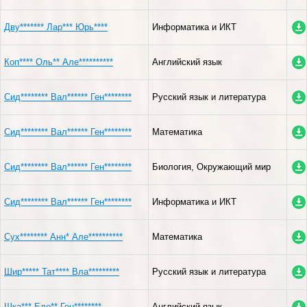
Дву******* Лар*** Юрь****
Информатика и ИКТ
Коп**** Оль** Але**********
Английский язык
Сид******** Вал****** Ген********
Русский язык и литература
Сид******** Вал****** Ген********
Математика
Сид******** Вал****** Ген********
Биология, Окружающий мир
Сид******** Вал****** Ген********
Информатика и ИКТ
Сух******** Анн* Але**********
Математика
Шир***** Тат**** Вла*********
Русский язык и литература
Шка*** Еле** Ген********
Английский язык