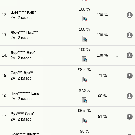
100 %
Щет***** Кир*
12.
100 %
I
2А, 2 класс
100 %
Жол**** Пла***
13.
100 %
I
2А, 2 класс
100 %
Дер***** Яко*
14.
100 %
I
2А, 2 класс
98
%
,75
Сар*** Арт**
15.
71 %
I
2А, 2 класс
97
%
,5
Нич******** Ева
16.
60 %
I
2А, 2 класс
96
%
,33
Рух**** Даш*
17.
51 %
I
2А, 2 класс
96 %
Бор***** Фил***