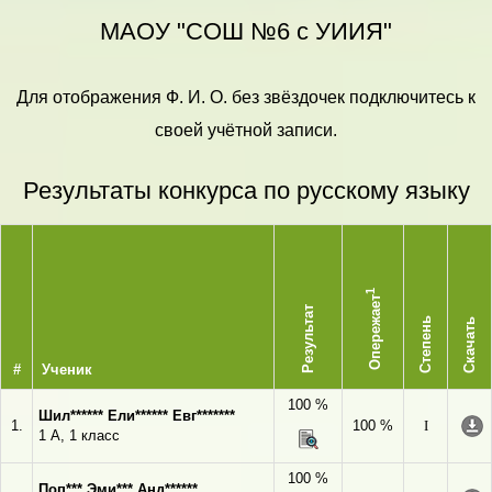
МАОУ "СОШ №6 с УИИЯ"
Для отображения Ф. И. О. без звёздочек подключитесь к
своей учётной записи.
Результаты конкурса по русскому языку
1
Опережает
Результат
Степень
Скачать
#
Ученик
100 %
Шил****** Ели****** Евг*******
1.
100 %
I
1 А, 1 класс
100 %
Поп*** Эми*** Анд******