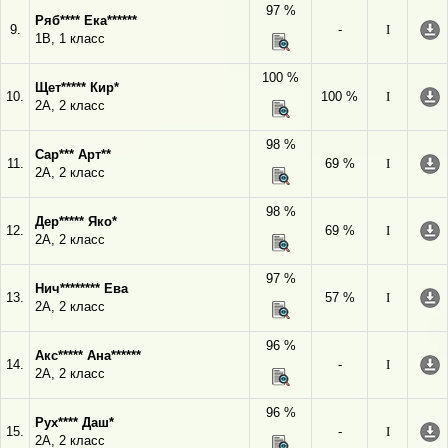
97 %
Ряб**** Ека******
9.
-
I
1В, 1 класс
100 %
Щет***** Кир*
10.
100 %
I
2А, 2 класс
98 %
Сар*** Арт**
11.
69 %
I
2А, 2 класс
98 %
Дер***** Яко*
12.
69 %
I
2А, 2 класс
97 %
Нич******** Ева
13.
57 %
I
2А, 2 класс
96 %
Акс***** Ана******
14.
-
I
2А, 2 класс
96 %
Рух**** Даш*
15.
-
I
2А, 2 класс