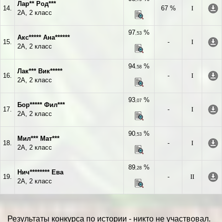
Лар** Род***
14.
67 %
I
2А, 2 класс
97
%
,53
Акс***** Ана******
15.
-
I
2А, 2 класс
94
%
,58
Лак*** Вик*****
16.
-
I
2А, 2 класс
93
%
,07
Бор***** Фил***
17.
-
I
2А, 2 класс
90
%
,53
Мил*** Мат***
18.
-
I
2А, 2 класс
89
%
,28
Нич******** Ева
19.
-
II
2А, 2 класс
Результаты конкурса по истории - никто не участвовал.