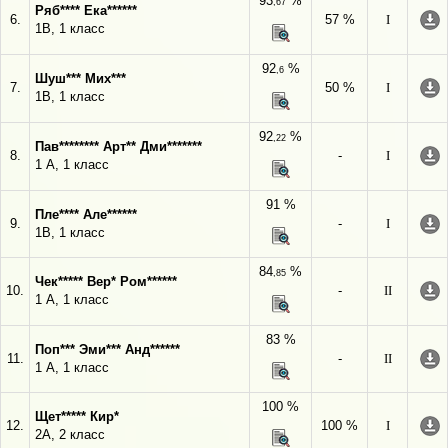
93
%
,67
Ряб**** Ека******
6.
57 %
I
1В, 1 класс
92
%
,6
Шуш*** Мих***
7.
50 %
I
1В, 1 класс
92
%
,22
Пав******** Арт** Дми*******
8.
-
I
1 А, 1 класс
91 %
Пле**** Але******
9.
-
I
1В, 1 класс
84
%
,85
Чек***** Вер* Ром******
10.
-
II
1 А, 1 класс
83 %
Поп*** Эми*** Анд******
11.
-
II
1 А, 1 класс
100 %
Щет***** Кир*
12.
100 %
I
2А, 2 класс