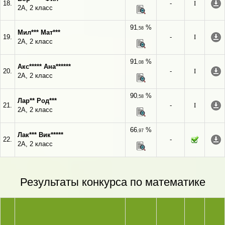
18.
-
I
2А, 2 класс
91
%
,58
Мил*** Мат***
19.
-
I
2А, 2 класс
91
%
,08
Акс***** Ана******
20.
-
I
2А, 2 класс
90
%
,58
Лар** Род***
21.
-
I
2А, 2 класс
66
%
,97
Лак*** Вик*****
22.
-
2А, 2 класс
Результаты конкурса по математике