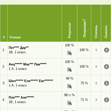
1
Опережает
Результат
Степень
Скачать
#
Ученик
100 %
Пет**** Дар**
1.
100 %
I
1В, 1 класс
100 %
Анц****** Мак*** Пав*****
2.
100 %
I
1 А, 1 класс
99 %
Шил****** Ели****** Евг*******
3.
75 %
I
1 А, 1 класс
98
%
,75
Пле**** Але******
4.
71 %
I
1В, 1 класс