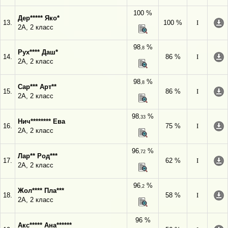
100 %
Дер***** Яко*
13.
100 %
I
2А, 2 класс
98
%
,8
Рух**** Даш*
14.
86 %
I
2А, 2 класс
98
%
,8
Сар*** Арт**
15.
86 %
I
2А, 2 класс
98
%
,33
Нич******** Ева
16.
75 %
I
2А, 2 класс
96
%
,72
Лар** Род***
17.
62 %
I
2А, 2 класс
96
%
,2
Жол**** Пла***
18.
58 %
I
2А, 2 класс
96 %
Акс***** Ана******