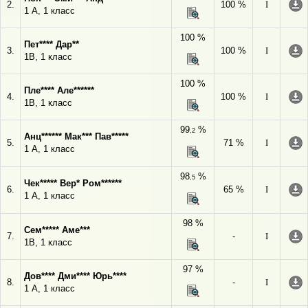
2.
100 %
I
1 А, 1 класс
100 %
Пет**** Дар**
3.
100 %
I
1В, 1 класс
100 %
Пле**** Але******
4.
100 %
I
1В, 1 класс
99
%
,2
Анц****** Мак*** Пав*****
5.
71 %
I
1 А, 1 класс
98
%
,5
Чек***** Вер* Ром******
6.
65 %
I
1 А, 1 класс
98 %
Сем***** Аме***
7.
-
I
1В, 1 класс
97 %
Дов**** Дми**** Юрь****
8.
-
I
1 А, 1 класс