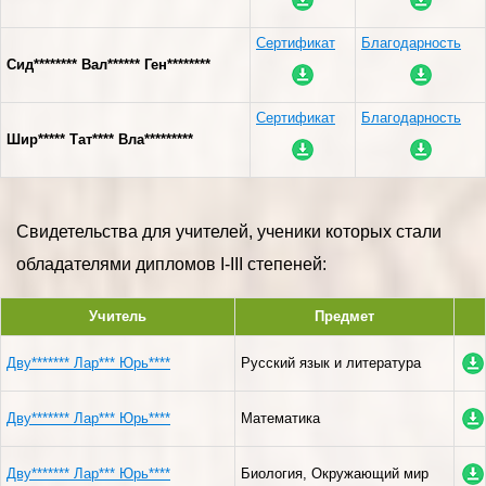
Сертификат
Благодарность
Сид******** Вал****** Ген********
Сертификат
Благодарность
Шир***** Тат**** Вла*********
Свидетельства для учителей, ученики которых стали
обладателями дипломов I-III степеней:
Учитель
Предмет
Дву******* Лар*** Юрь****
Русский язык и литература
Дву******* Лар*** Юрь****
Математика
Дву******* Лар*** Юрь****
Биология, Окружающий мир